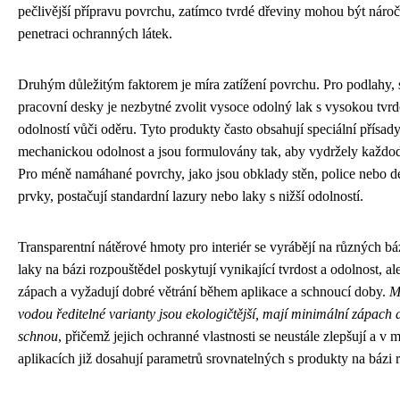
pečlivější přípravu povrchu, zatímco tvrdé dřeviny mohou být nároč
penetraci ochranných látek.
Druhým důležitým faktorem je míra zatížení povrchu. Pro podlahy,
pracovní desky je nezbytné zvolit vysoce odolný lak s vysokou tvrd
odolností vůči oděru. Tyto produkty často obsahují speciální přísady
mechanickou odolnost a jsou formulovány tak, aby vydržely každod
Pro méně namáhané povrchy, jako jsou obklady stěn, police nebo d
prvky, postačují standardní lazury nebo laky s nižší odolností.
Transparentní nátěrové hmoty pro interiér se vyrábějí na různých báz
laky na bázi rozpouštědel poskytují vynikající tvrdost a odolnost, ale
zápach a vyžadují dobré větrání během aplikace a schnoucí doby.
M
vodou ředitelné varianty jsou ekologičtější, mají minimální zápach 
schnou
, přičemž jejich ochranné vlastnosti se neustále zlepšují a v
aplikacích již dosahují parametrů srovnatelných s produkty na bázi 