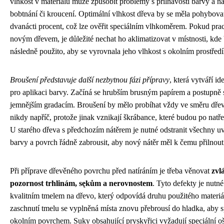
vlhkost v materiálu může způsobit problémy s přilnavostí barvy a n
bobtnání či kroucení. Optimální vlhkost dřeva by se měla pohybova
dvanácti procent, což lze ověřit speciálním vlhkoměrem. Pokud prac
novým dřevem, je důležité nechat ho aklimatizovat v místnosti, kde
následně použito, aby se vyrovnala jeho vlhkost s okolním prostřed
Broušení představuje další nezbytnou fázi přípravy
, která vytváří id
pro aplikaci barvy. Začíná se hrubším brusným papírem a postupně 
jemnějším gradacím. Broušení by mělo probíhat vždy ve směru dřev
nikdy napříč, protože jinak vznikají škrábance, které budou po natřen
U starého dřeva s předchozím nátěrem je nutné odstranit všechny uv
barvy a povrch řádně zabrousit, aby nový nátěr měl k čemu přilnout
Při příprave dřevěného povrchu před natíráním je třeba věnovat
zvl
pozornost trhlinám, sękům a nerovnostem
. Tyto defekty je nutné
kvalitním tmelem na dřevo, který odpovídá druhu použitého materiá
zaschnutí tmelu se vyplněná místa znovu přebrousí do hladka, aby s
okolním povrchem. Suky obsahující pryskyřici vyžadují speciální oš