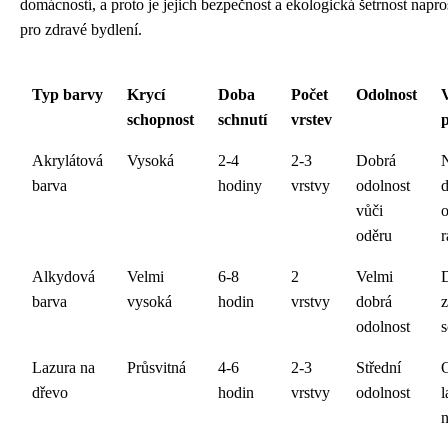
domácností, a proto je jejich bezpečnost a ekologická šetrnost napro
pro zdravé bydlení.
Typ barvy
Krycí
Doba
Počet
Odolnost
schopnost
schnutí
vrstev
Akrylátová
Vysoká
2-4
2-3
Dobrá
barva
hodiny
vrstvy
odolnost
d
vůči
oděru
Alkydová
Velmi
6-8
2
Velmi
barva
vysoká
hodin
vrstvy
dobrá
z
odolnost
Lazura na
Průsvitná
4-6
2-3
Střední
dřevo
hodin
vrstvy
odolnost
l