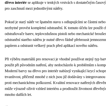
dřevo interiér
se aplikuje v tenkých vrstvách s dostatečným časo
pro zaschnutí mezi jednotlivými nátěry.
Pokud je starý nátěr ve špatném stavu s odlupujícími se částmi nebo 
nezbytné provést kompletní odstranění. K tomuto účelu lze použít 
odstraňovače barev, teplovzdušnou pistoli nebo mechanické broušen
odstranění starého nátěru je nutné dřevo řádně přebrousit jemnozr
papírem a odstranit veškerý prach před aplikací nového nátěru.
Při výběru materiálů pro renovaci je vhodné používat stejný typ bar
použit při původním natření, aby nedocházelo k problémům s kompat
Moderní barvy na dřevo pro interiér nabízejí vynikající krycí schopn
trvanlivost, přičemž mnohé z nich jsou již dodávány s integrovano
proti mechanickému poškození. Kvalitní renovace natřených dřevě
může výrazně oživit vzhled interiéru a prodloužit životnost dřevěn
mnoho dalších let.