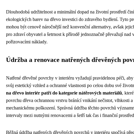
Dlouhodobá udržitelnost a minimální dopad na životní prostředí činí
ekologických barev na dřevo investici do zdravého bydlení. Tyto pr
mohou být cenově náročnější než konvenční alternativy, avšak jejic
pro zdraví obyvatel a šetrnost k přírodě jednoznačně převažují nad 
pořizovacími náklady.
Údržba a renovace natřených dřevěných pov
Natřené dřevěné povrchy v interiéru vyžadují pravidelnou péči, aby
svůj estetický vzhled a ochranné vlastnosti po celou dobu své životn
na dřevo interiér patří do kategorie nátěrových materiálů
, kter
povrchu dřeva ochrannou vrstvu bránící vnikání nečistot, vlhkosti a
mechanickému poškození. Správná údržba těchto povrchů významn
intervaly mezi nutnými renovacemi a šetří tak čas i finanční prostře
Běžná údržba natřených dřevěných povrchů v interiéru spočívá pře