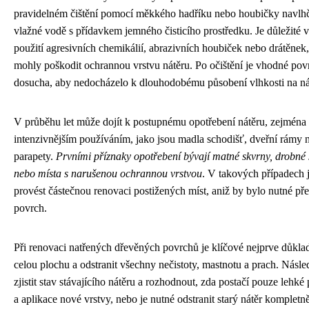
pravidelném čištění pomocí měkkého hadříku nebo houbičky navlh
vlažné vodě s přídavkem jemného čisticího prostředku. Je důležité 
použití agresivních chemikálií, abrazivních houbiček nebo drátěnek,
mohly poškodit ochrannou vrstvu nátěru. Po očištění je vhodné povr
dosucha, aby nedocházelo k dlouhodobému působení vlhkosti na ná
V průběhu let může dojít k postupnému opotřebení nátěru, zejména 
intenzivnějším používáním, jako jsou madla schodišť, dveřní rámy 
parapety.
Prvními příznaky opotřebení bývají matné skvrny, drobné
nebo místa s narušenou ochrannou vrstvou
. V takových případech
provést částečnou renovaci postižených míst, aniž by bylo nutné přet
povrch.
Při renovaci natřených dřevěných povrchů je klíčové nejprve důklad
celou plochu a odstranit všechny nečistoty, mastnotu a prach. Násled
zjistit stav stávajícího nátěru a rozhodnout, zda postačí pouze lehké
a aplikace nové vrstvy, nebo je nutné odstranit starý nátěr kompletn