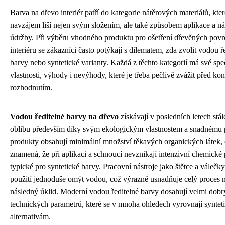
Barva na dřevo interiér patří do kategorie nátěrových materiálů, kter
navzájem liší nejen svým složením, ale také způsobem aplikace a n
údržby. Při výběru vhodného produktu pro ošetření dřevěných povr
interiéru se zákazníci často potýkají s dilematem, zda zvolit vodou ř
barvy nebo syntetické varianty. Každá z těchto kategorií má své spe
vlastnosti, výhody i nevýhody, které je třeba pečlivě zvážit před k
rozhodnutím.
Vodou ředitelné barvy na dřevo
získávají v posledních letech stál
oblibu především díky svým ekologickým vlastnostem a snadnému p
produkty obsahují minimální množství těkavých organických látek,
znamená, že při aplikaci a schnoucí nevznikají intenzivní chemické
typické pro syntetické barvy. Pracovní nástroje jako štětce a válečky
použití jednoduše omýt vodou, což výrazně usnadňuje celý proces 
následný úklid. Moderní vodou ředitelné barvy dosahují velmi dob
technických parametrů, které se v mnoha ohledech vyrovnají synte
alternativám.