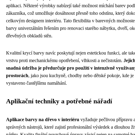
aplikaci. Některé výrobky nabízejí také možnost míchání barev podl
zákazníka, což umožňuje dosáhnout přesně toho odstínu, který doko
celkovým designem interiéru. Tato flexibilita v barevných možnoste
barvy univerzálním řešením pro renovaci starého nábytku, dveří, o
dřevěných obkladů stěn.
Kvalitní krycí barvy navíc poskytují nejen estetickou funkci, ale ta
vrstvu proti mechanickému opotřebení, vlhkosti a nečistotám.
Jejic
snadná údržba je předurčuje pro použití v intenzivně využíva
prostorách
, jako jsou kuchyně, chodby nebo dětské pokoje, kde je
vystaveno častějšímu namáhání.
Aplikační techniky a potřebné nářadí
Aplikace barvy na dřevo v interiéru
vyžaduje pečlivou přípravu 
správných nástrojů, které zajistí profesionální výsledek a dlouhou ž
nátěru. Kvalita finální povrchové úpravy závisí nejen na samotné ba