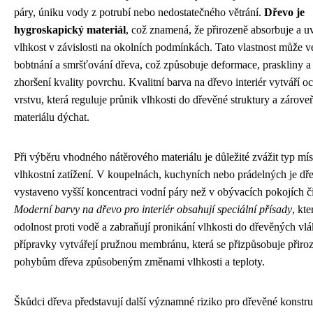
páry, úniku vody z potrubí nebo nedostatečného větrání.
Dřevo je
hygroskapický materiál
, což znamená, že přirozeně absorbuje a u
vlhkost v závislosti na okolních podmínkách. Tato vlastnost může v
bobtnání a smršťování dřeva, což způsobuje deformace, praskliny a
zhoršení kvality povrchu. Kvalitní barva na dřevo interiér vytváří 
vrstvu, která reguluje průnik vlhkosti do dřevěné struktury a zárov
materiálu dýchat.
Při výběru vhodného nátěrového materiálu je důležité zvážit typ místn
vlhkostní zatížení. V koupelnách, kuchyních nebo prádelných je dř
vystaveno vyšší koncentraci vodní páry než v obývacích pokojích či
Moderní barvy na dřevo pro interiér obsahují speciální přísady
, kte
odolnost proti vodě a zabraňují pronikání vlhkosti do dřevěných vl
přípravky vytvářejí pružnou membránu, která se přizpůsobuje přir
pohybům dřeva způsobeným změnami vlhkosti a teploty.
Škůdci dřeva představují další významné riziko pro dřevěné konstr