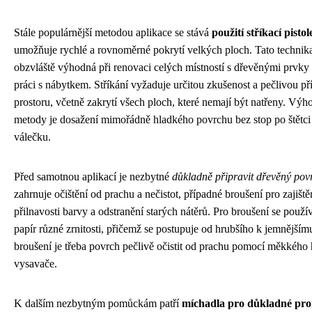
Stále populárnější metodou aplikace se stává
použití stříkací pistol
umožňuje rychlé a rovnoměrné pokrytí velkých ploch. Tato technika
obzvláště výhodná při renovaci celých místností s dřevěnými prvky
práci s nábytkem. Stříkání vyžaduje určitou zkušenost a pečlivou př
prostoru, včetně zakrytí všech ploch, které nemají být natřeny. Výh
metody je dosažení mimořádně hladkého povrchu bez stop po štětci
válečku.
Před samotnou aplikací je nezbytné
důkladně připravit dřevěný pov
zahrnuje očištění od prachu a nečistot, případné broušení pro zajiště
přilnavosti barvy a odstranění starých nátěrů. Pro broušení se použí
papír různé zrnitosti, přičemž se postupuje od hrubšího k jemnějším
broušení je třeba povrch pečlivě očistit od prachu pomocí měkkého
vysavače.
K dalším nezbytným pomůckám patří
míchadla pro důkladné pr