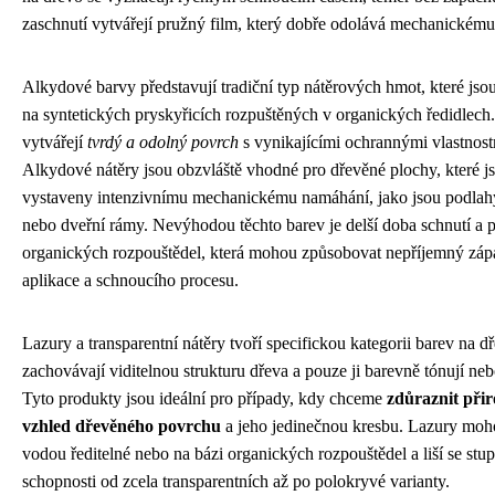
zaschnutí vytvářejí pružný film, který dobře odolává mechanickém
Alkydové barvy představují tradiční typ nátěrových hmot, které jso
na syntetických pryskyřicích rozpuštěných v organických ředidlech
vytvářejí
tvrdý a odolný povrch
s vynikajícími ochrannými vlastnost
Alkydové nátěry jsou obzvláště vhodné pro dřevěné plochy, které j
vystaveny intenzivnímu mechanickému namáhání, jako jsou podlah
nebo dveřní rámy. Nevýhodou těchto barev je delší doba schnutí a 
organických rozpouštědel, která mohou způsobovat nepříjemný zá
aplikace a schnoucího procesu.
Lazury a transparentní nátěry tvoří specifickou kategorii barev na dř
zachovávají viditelnou strukturu dřeva a pouze ji barevně tónují neb
Tyto produkty jsou ideální pro případy, kdy chceme
zdůraznit při
vzhled dřevěného povrchu
a jeho jedinečnou kresbu. Lazury moh
vodou ředitelné nebo na bázi organických rozpouštědel a liší se stu
schopnosti od zcela transparentních až po polokryvé varianty.