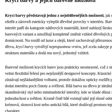
Krycí barvy a jejich barevné možnosti
Krycí barvy představují jednu z nejoblíbenějších možností
, jak
ošetřit a zároveň esteticky vylepšit dřevěné povrchy v interiéru. Ba
interiér patří do kategorie nátěrových materiálů, které nabízejí širok
barevných variant a umožňují kompletně změnit vzhled dřevěných 
domácnosti. Na rozdíl od lazur a olejů, které zachovávají přirozeno
dřeva,
krycí barvy vytvářejí nepropustnou vrstvu
, jež zcela zakryje
strukturu materiálu a dodá mu nový, jednotný vzhled.
Barevné možnosti krycích barev jsou prakticky neomezené, což z ni
velmi flexibilní řešení pro nejrůznější designové koncepty. Klasické 
zůstávají nejžádanějšími volbami, protože dokážou opticky rozšířit p
dodat interiéru pocit čistoty a svěžesti. Bílá barva na dřevo je ideáln
skandinávský styl nebo minimalistické interiéry, kde se klade důraz
jednoduchost a světlost. Kromě čistě bílé existují také její různé odst
krémová, slonová kost nebo antická bílá, které dodávají prostoru tep
charakter.