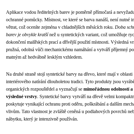
Aplikace vodou ředitelných barev je poměrně přímočará a nevyžadu
ochranné pomůcky. Místnost, ve které se barva nanáší, není nutné i
větrat, což oceníte zejména v chladnějších měsících roku.
Doba schn
barev je obvykle kratší
než u syntetických variant, což umožňuje ryc
dokončení malířských prací a dřívější použití místnosti. Výsledná vr
pružná, odolná vůči mechanickému namáhání a vytváří příjemný po
matným až hedvábně lesklým vzhledem.
Na druhé straně stojí syntetické barvy na dřevo, které mají v oblasti
interiérového natírání dlouholetou tradici. Tyto produkty jsou vyráb
organických rozpouštědel a vyznačují se
mimořádnou odolností a 
výsledné vrstvy
. Syntetické barvy vytváří na dřevě velmi kompaktní
poskytuje vynikající ochranu proti oděru, poškrábání a dalším mec
vlivům. Tato vlastnost je zvláště ceněná u podlahových povrchů ne
nábytku, který je intenzivně používán.