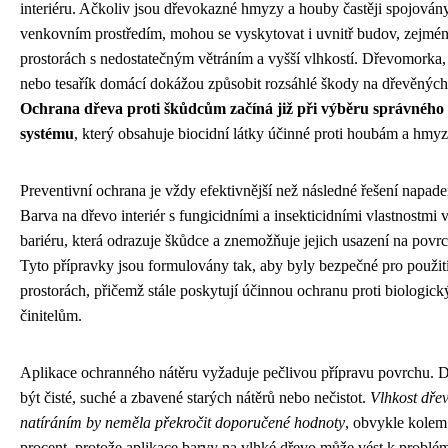
interiéru. Ačkoliv jsou dřevokazné hmyzy a houby častěji spojován
venkovním prostředím, mohou se vyskytovat i uvnitř budov, zejmén
prostorách s nedostatečným větráním a vyšší vlhkostí. Dřevomorka,
nebo tesařík domácí dokážou způsobit rozsáhlé škody na dřevěných
Ochrana dřeva proti škůdcům začíná již při výběru správného
systému
, který obsahuje biocidní látky účinné proti houbám a hmyz
Preventivní ochrana je vždy efektivnější než následné řešení napade
Barva na dřevo interiér s fungicidními a insekticidními vlastnostmi v
bariéru, která odrazuje škůdce a znemožňuje jejich usazení na povr
Tyto přípravky jsou formulovány tak, aby byly bezpečné pro použit
prostorách, přičemž stále poskytují účinnou ochranu proti biologic
činitelům.
Aplikace ochranného nátěru vyžaduje pečlivou přípravu povrchu. 
být čisté, suché a zbavené starých nátěrů nebo nečistot.
Vlhkost dře
natíráním by neměla překročit doporučené hodnoty
, obvykle kolem
procent, protože aplikace barvy na vlhké dřevo může vést k probl