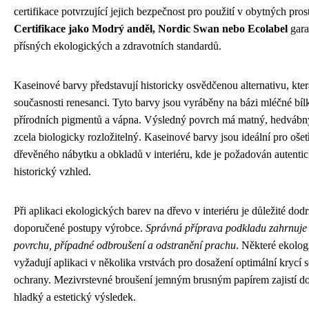
certifikace potvrzující jejich bezpečnost pro použití v obytných pros
Certifikace jako Modrý anděl, Nordic Swan nebo Ecolabel
gara
přísných ekologických a zdravotních standardů.
Kaseinové barvy představují historicky osvědčenou alternativu, kter
současnosti renesanci. Tyto barvy jsou vyráběny na bázi mléčné bíl
přírodních pigmentů a vápna. Výsledný povrch má matný, hedvábný
zcela biologicky rozložitelný. Kaseinové barvy jsou ideální pro ošet
dřevěného nábytku a obkladů v interiéru, kde je požadován autenti
historický vzhled.
Při aplikaci ekologických barev na dřevo v interiéru je důležité dod
doporučené postupy výrobce.
Správná příprava podkladu zahrnuje 
povrchu, případné odbroušení a odstranění prachu
. Některé ekolog
vyžadují aplikaci v několika vrstvách pro dosažení optimální krycí 
ochrany. Mezivrstevné broušení jemným brusným papírem zajistí d
hladký a estetický výsledek.