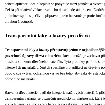
během aplikace, ideální teplota se pohybuje mezi patnácti a dvaceti p
Celsia při relativní vlhkosti vzduchu do sedmdesáti procent. Dodrže
podmínek spolu s pečlivou přípravou povrchu zaručuje profesionáln
dlouhou životností.
Transparentní laky a lazury pro dřevo
Transparentní laky a lazury představují jednu z nejoblíbenější
povrchové úpravy dřeva v interiéru
, která umožňuje zachovat př
kresbu a strukturu dřevěného materiálu. Tyto produkty patří do širo
nátěrových materiálů určených speciálně pro aplikaci na dřevěné po
budov, kde vytváří ochrannou vrstvu bez toho, aby zakryly estetick
přírodního materiálu.
Barva na dřevo interiér patří do kategorie nátěrových materiálů, při
transparentní varianty se vyznačují specifickými vlastnostmi, které je
krycích barev. Zatímco krycí barvy zcela zakrývají povrch dřeva a v