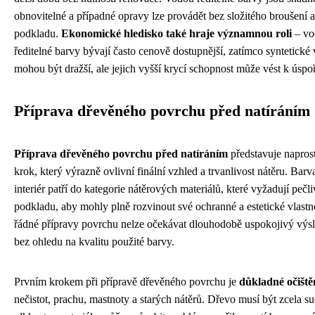
obnovitelné a případné opravy lze provádět bez složitého broušení a
podkladu.
Ekonomické hledisko také hraje významnou roli
– vo
ředitelné barvy bývají často cenově dostupnější, zatímco syntetické 
mohou být dražší, ale jejich vyšší krycí schopnost může vést k úspoř
Příprava dřevěného povrchu před natíráním
Příprava dřevěného povrchu před natíráním
představuje napros
krok, který výrazně ovlivní finální vzhled a trvanlivost nátěru. Barv
interiér patří do kategorie nátěrových materiálů, které vyžadují pečl
podkladu, aby mohly plně rozvinout své ochranné a estetické vlastn
řádné přípravy povrchu nelze očekávat dlouhodobě uspokojivý výsl
bez ohledu na kvalitu použité barvy.
Prvním krokem při přípravě dřevěného povrchu je
důkladné očiště
nečistot, prachu, mastnoty a starých nátěrů. Dřevo musí být zcela s