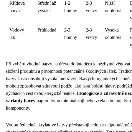
Křídová
Střední až
1-2
2-3
Nižší
D
barva
vysoká
hodiny
vrstvy
odolnost
n
v
Vodový
Průhledná
2-3
2-3
Vysoká
P
lak
hodiny
vrstvy
odolnost
s
Při výběru vhodné barvy na dřevo do interiéru je nezbytné věnovat
složení produktu a přítomnosti potenciálně škodlivých látek. Tradičn
barvy často obsahují vysoké množství těkavých organických sloučen
mohou způsobovat zdravotní potíže jako jsou bolesti hlavy, podrážd
dýchacích cest nebo alergické reakce.
Ekologické a zdravotně ne
varianty barev
naproti tomu minimalizují nebo zcela eliminují tyto
komponenty.
Vodou ředitelné akrylátové barvy představují jednu z nejpopulárněj