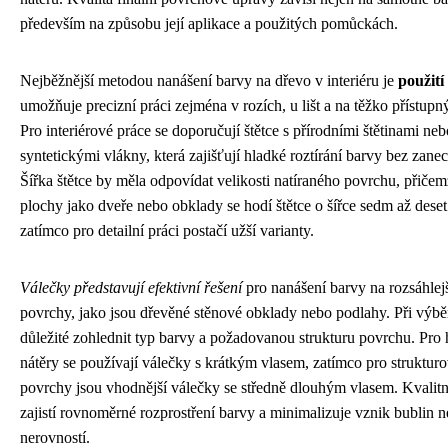
především na způsobu její aplikace a použitých pomůckách.
Nejběžnější metodou nanášení barvy na dřevo v interiéru je
použití 
umožňuje precizní práci zejména v rozích, u lišt a na těžko přístupn
Pro interiérové práce se doporučují štětce s přírodními štětinami neb
syntetickými vlákny, která zajišťují hladké roztírání barvy bez zane
Šířka štětce by měla odpovídat velikosti natíraného povrchu, přičem
plochy jako dveře nebo obklady se hodí štětce o šířce sedm až deset
zatímco pro detailní práci postačí užší varianty.
Válečky představují efektivní řešení
pro nanášení barvy na rozsáhlej
povrchy, jako jsou dřevěné stěnové obklady nebo podlahy. Při výbě
důležité zohlednit typ barvy a požadovanou strukturu povrchu. Pro
nátěry se používají válečky s krátkým vlasem, zatímco pro strukturo
povrchy jsou vhodnější válečky se středně dlouhým vlasem. Kvalitn
zajistí rovnoměrné rozprostření barvy a minimalizuje vznik bublin 
nerovností.