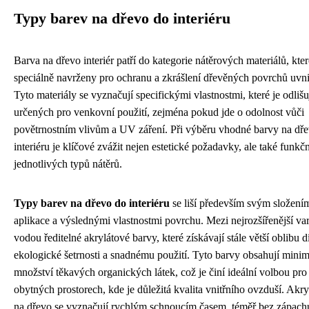
Typy barev na dřevo do interiéru
Barva na dřevo interiér patří do kategorie nátěrových materiálů, kter
speciálně navrženy pro ochranu a zkrášlení dřevěných povrchů uvni
Tyto materiály se vyznačují specifickými vlastnostmi, které je odlišu
určených pro venkovní použití, zejména pokud jde o odolnost vůči
povětrnostním vlivům a UV záření. Při výběru vhodné barvy na dř
interiéru je klíčové zvážit nejen estetické požadavky, ale také funkčn
jednotlivých typů nátěrů.
Typy barev na dřevo do interiéru
se liší především svým složen
aplikace a výslednými vlastnostmi povrchu. Mezi nejrozšířenější var
vodou ředitelné akrylátové barvy, které získávají stále větší oblibu 
ekologické šetrnosti a snadnému použití. Tyto barvy obsahují minim
množství těkavých organických látek, což je činí ideální volbou pro 
obytných prostorech, kde je důležitá kvalita vnitřního ovzduší. Akr
na dřevo se vyznačují rychlým schnoucím časem, téměř bez zápach