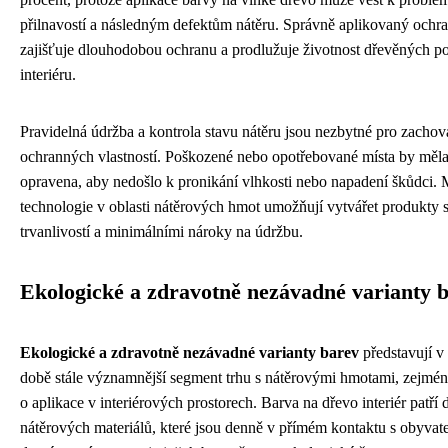
přilnavostí a následným defektům nátěru. Správně aplikovaný ochr
zajišťuje dlouhodobou ochranu a prodlužuje životnost dřevěných p
interiéru.
Pravidelná údržba a kontrola stavu nátěru jsou nezbytné pro zachov
ochranných vlastností. Poškozené nebo opotřebované místa by měla
opravena, aby nedošlo k pronikání vlhkosti nebo napadení škůdci.
technologie v oblasti nátěrových hmot umožňují vytvářet produkty s
trvanlivostí a minimálními nároky na údržbu.
Ekologické a zdravotně nezávadné varianty 
Ekologické a zdravotně nezávadné varianty barev
představují v
době stále významnější segment trhu s nátěrovými hmotami, zejmé
o aplikace v interiérových prostorech. Barva na dřevo interiér patří 
nátěrových materiálů, které jsou denně v přímém kontaktu s obyvate