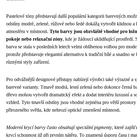
Pastelové tóny představují další populární kategorii barevných mož
odstíny modré, zelené, růžové nebo šedé dokážą vytvořit klidnou 
atmosféru v místnosti.
Tyto barvy jsou obzvláště vhodné pro ložn
pokoje nebo relaxační zóny
, kde je žádoucí uklidňující prostředí. 
barva se stala v posledních letech velmi oblíbenou volbou pro modern
protože představuje elegantní alternativu k tradiční bílé a snadno se
různými styly zařízení.
Pro odvážnější designové přístupy nabízejí výrobci také výrazné a sy
barevné varianty. Tmavě modrá, lesní zelená nebo dokonce černá b
dřevo mohou vytvořit dramatický efekt a dodat interiéru luxusní a s
vzhled. Tyto tmavší odstíny jsou vhodné zejména pro větší prostory
přirozeného světla, kde nehrozí optické zmenšení místnosti.
Moderní krycí barvy často obsahují speciální pigmenty
, které zajiš
krycí schopnost již při prvním nátěru. To znamená úsporu času i mat