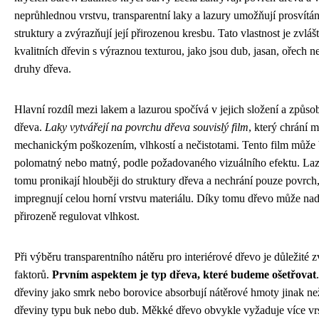
neprůhlednou vrstvu, transparentní laky a lazury umožňují prosvítá
struktury a zvýrazňují její přirozenou kresbu. Tato vlastnost je zvláš
kvalitních dřevin s výraznou texturou, jako jsou dub, jasan, ořech n
druhy dřeva.
Hlavní rozdíl mezi lakem a lazurou spočívá v jejich složení a způs
dřeva.
Laky vytvářejí na povrchu dřeva souvislý film
, který chrání m
mechanickým poškozením, vlhkostí a nečistotami. Tento film může b
polomatný nebo matný, podle požadovaného vizuálního efektu. Laz
tomu pronikají hlouběji do struktury dřeva a nechrání pouze povrch,
impregnují celou horní vrstvu materiálu. Díky tomu dřevo může nad
přirozeně regulovat vlhkost.
Při výběru transparentního nátěru pro interiérové dřevo je důležité z
faktorů.
Prvním aspektem je typ dřeva, které budeme ošetřovat
dřeviny jako smrk nebo borovice absorbují nátěrové hmoty jinak ne
dřeviny typu buk nebo dub. Měkké dřevo obvykle vyžaduje více vr