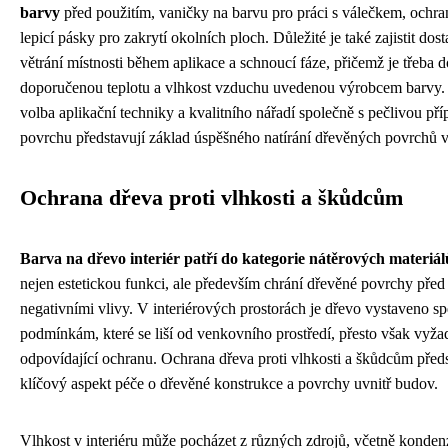
barvy
před použitím, vaničky na barvu pro práci s válečkem, ochran
lepicí pásky pro zakrytí okolních ploch. Důležité je také zajistit dos
větrání místnosti během aplikace a schnoucí fáze, přičemž je třeba 
doporučenou teplotu a vlhkost vzduchu uvedenou výrobcem barvy.
volba aplikační techniky a kvalitního nářadí společně s pečlivou př
povrchu představují základ úspěšného natírání dřevěných povrchů v 
Ochrana dřeva proti vlhkosti a škůdcům
Barva na dřevo interiér patří do kategorie nátěrových materiál
nejen estetickou funkci, ale především chrání dřevěné povrchy pře
negativními vlivy. V interiérových prostorách je dřevo vystaveno s
podmínkám, které se liší od venkovního prostředí, přesto však vyža
odpovídající ochranu. Ochrana dřeva proti vlhkosti a škůdcům před
klíčový aspekt péče o dřevěné konstrukce a povrchy uvnitř budov.
Vlhkost v interiéru může pocházet z různých zdrojů, včetně konde