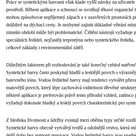
Práce se syntetickými barvami však klade vyšší nároky na uživatele
prostředí. Během aplikace a schnoucí se uvolňují těkavé organické l
mohou způsobovat nepříjemný zápach a v uzavřených prostorách p
dráždivě na dýchací cesty. Je nezbytné zajistit důkladné větrání míst
zimním období může být problematické. Čištění nástrojů vyžaduje p
speciálních ředidel, nejčastěji terpentýnu nebo syntetického ředidla,
celkové náklady i environmentální zátěž.
Důležitým faktorem při rozhodování je také
konečný vzhled natřen
Syntetické barvy často poskytují hladší a lesklější povrch s výrazně
barevného tónu. Vodou ředitelné barvy mají tendenci vytvářet přiroz
matovější povrch, který lépe zachovává viditelnost dřevěné struktur
některé aplikace je preferován právě tento přírodní vzhled, zatímco 
vyžadují dokonale hladký a lesklý povrch charakteristický pro synte
Z hlediska životnosti a údržby existují mezi oběma typy určité rozdí
Syntetické barvy obecně vytvářejí tvrdší a odolnější vrstvu, která m
delší dobu bez nutnosti renovace. Vodou ředitelné barvy jsou snadně