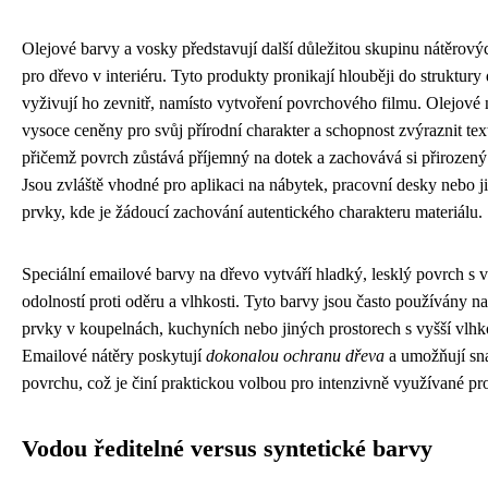
Olejové barvy a vosky představují další důležitou skupinu nátěrový
pro dřevo v interiéru. Tyto produkty pronikají hlouběji do struktury
vyživují ho zevnitř, namísto vytvoření povrchového filmu. Olejové 
vysoce ceněny pro svůj přírodní charakter a schopnost zvýraznit tex
přičemž povrch zůstává příjemný na dotek a zachovává si přirozený
Jsou zvláště vhodné pro aplikaci na nábytek, pracovní desky nebo j
prvky, kde je žádoucí zachování autentického charakteru materiálu.
Speciální emailové barvy na dřevo vytváří hladký, lesklý povrch s
odolností proti oděru a vlhkosti. Tyto barvy jsou často používány n
prvky v koupelnách, kuchyních nebo jiných prostorech s vyšší vlhko
Emailové nátěry poskytují
dokonalou ochranu dřeva
a umožňují sna
povrchu, což je činí praktickou volbou pro intenzivně využívané pro
Vodou ředitelné versus syntetické barvy