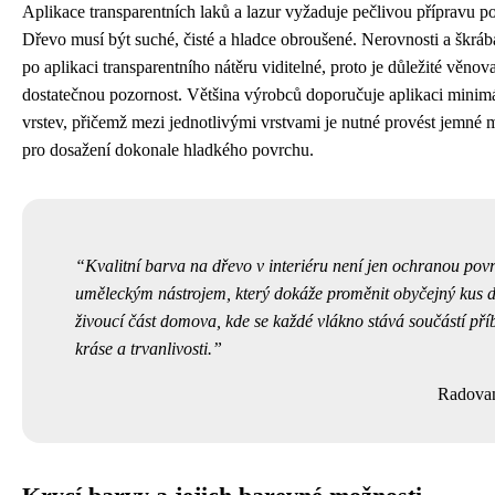
Aplikace transparentních laků a lazur vyžaduje pečlivou přípravu p
Dřevo musí být suché, čisté a hladce obroušené. Nerovnosti a škrá
po aplikaci transparentního nátěru viditelné, proto je důležité věnov
dostatečnou pozornost. Většina výrobců doporučuje aplikaci minim
vrstev, přičemž mezi jednotlivými vrstvami je nutné provést jemné 
pro dosažení dokonale hladkého povrchu.
Kvalitní barva na dřevo v interiéru není jen ochranou povr
uměleckým nástrojem, který dokáže proměnit obyčejný kus d
živoucí část domova, kde se každé vlákno stává součástí pří
kráse a trvanlivosti.
Radova