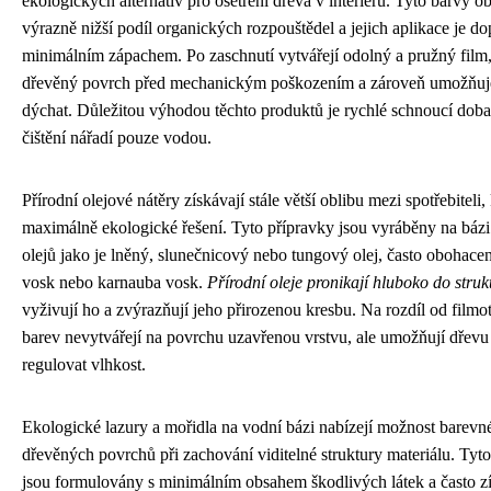
ekologických alternativ pro ošetření dřeva v interiéru. Tyto barvy o
výrazně nižší podíl organických rozpouštědel a jejich aplikace je d
minimálním zápachem. Po zaschnutí vytvářejí odolný a pružný film,
dřevěný povrch před mechanickým poškozením a zároveň umožňuje
dýchat. Důležitou výhodou těchto produktů je rychlé schnoucí doba
čištění nářadí pouze vodou.
Přírodní olejové nátěry získávají stále větší oblibu mezi spotřebiteli, 
maximálně ekologické řešení. Tyto přípravky jsou vyráběny na bázi
olejů jako je lněný, slunečnicový nebo tungový olej, často obohacen
vosk nebo karnauba vosk.
Přírodní oleje pronikají hluboko do struk
vyživují ho a zvýrazňují jeho přirozenou kresbu. Na rozdíl od film
barev nevytvářejí na povrchu uzavřenou vrstvu, ale umožňují dřevu
regulovat vlhkost.
Ekologické lazury a mořidla na vodní bázi nabízejí možnost barevn
dřevěných povrchů při zachování viditelné struktury materiálu. Tyt
jsou formulovány s minimálním obsahem škodlivých látek a často zí