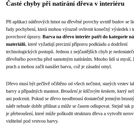
Časté chyby při natírání dřeva v interiéru
Při aplikaci nátěrových hmot na dřevěné povrchy uvnitř budov se li
řady pochybení, která mohou výrazně ovlivnit konečný výsledek i t
povrchové úpravy.
Barva na dřevo interiér patří do kategorie n
materiálů
, které vyžadují precizní přípravu podkladu a dodržení
technologických postupů. Jednou z nejčastějších chyb je nedostateč
dřevěného povrchu před samotným natíráním. Mnoho lidí si myslí, že
prach a mohou začít nanášet barvu, což je zásadní omyl.
Dřevo musí být pečlivě očištěno od všech nečistot, starých vrstev l
barvy a případných mastnot.
Broušení je klíčovým krokem
, který ne
ani podcenit. Pokud se dřevo neodbrousí dostatečně jemným brusn
nátěr nebude dobře přilínat a může se časem odlupovat. Stejně tak 
je přebroušení, které může poškodit strukturu dřeva a vytvořit nerov
viditelné pod vrstvou barvy.