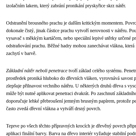
izolačním lakem, který zabrání pronikání pryskyřice skrz nátěr.
Odstranění brousného prachu je dalším kritickým momentem. Povrc
dokonale čistý, jinak částice prachu vytvoří nerovnosti v nátěru. Po
vysavač s měkkým kartáčem, nebo speciální lepivé utěrky určené p
odstraňování prachu. Běžné hadry mohou zanechávat vlákna, která 
zachytí v barvě.
Základní nátěr neboli penetrace
tvoří základ celého systému. Penet
prostředek proniká hluboko do dřevních vláken, vyrovnává savost 
zlepšuje přilnavost vrchního nátěru. U některých druhů dřeva s vys
může být nutné aplikovat penetraci dvakrát. Po zaschnutí základníh
doporučuje lehké přebroušení jemným brusným papírem, protože pe
často zvedá dřevní vlákna a vytváří drsný povrch.
Teprve po všech těchto přípravných krocích je dřevěný povrch přip
aplikaci finální barvy. Barva na dřevo interiér vyžaduje stabilní po