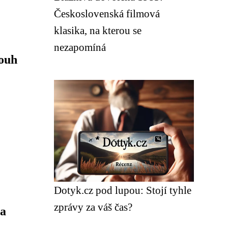
Československá filmová
klasika, na kterou se
nezapomíná
mouh
Dotyk.cz pod lupou: Stojí tyhle
zprávy za váš čas?
 a