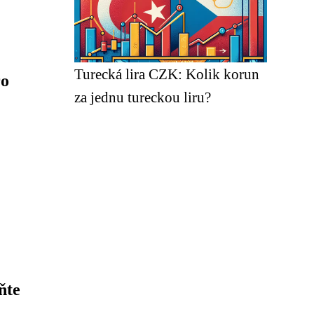
Turecká lira CZK: Kolik korun
ro
za jednu tureckou liru?
ňte