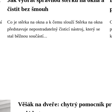
t
Jak vybrat správnou stěrku na okna a
čistit bez šmouh
ní
Co je stěrka na okna a k čemu slouží Stěrka na okna
C
představuje nepostradatelný čisticí nástroj, který se
p
stal běžnou součástí...
k
Věšák na dveře: chytrý pomocník pr