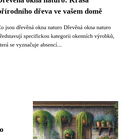
Dřevěná okna naturo: Krása
přírodního dřeva ve vašem domě
o jsou dřevěná okna naturo Dřevěná okna naturo
ředstavují specifickou kategorii okenních výrobků,
terá se vyznačuje absencí...
o