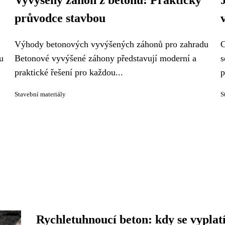
Vyvýšený záhon z betonu: Praktický
průvodce stavbou
Výhody betonových vyvýšených záhonů pro zahradu
C
u
Betonové vyvýšené záhony představují moderní a
s
praktické řešení pro každou...
p
Stavební materiály
S
Rychletuhnoucí beton: kdy se vyplatí