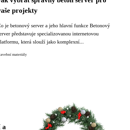
Jak vybrat správný beton server pro
vaše projekty
o je betonový server a jeho hlavní funkce Betonový
erver představuje specializovanou internetovou
latformu, která slouží jako komplexní...
tavební materiály
 a