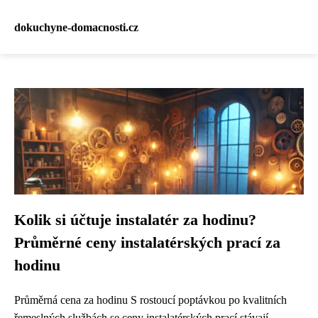
dokuchyne-domacnosti.cz
Kolik si účtuje instalatér za hodinu?
Průměrné ceny instalatérských prací za
hodinu
Průměrná cena za hodinu S rostoucí poptávkou po kvalitních
řemeslných službách se ceny instalatérských prací stávají