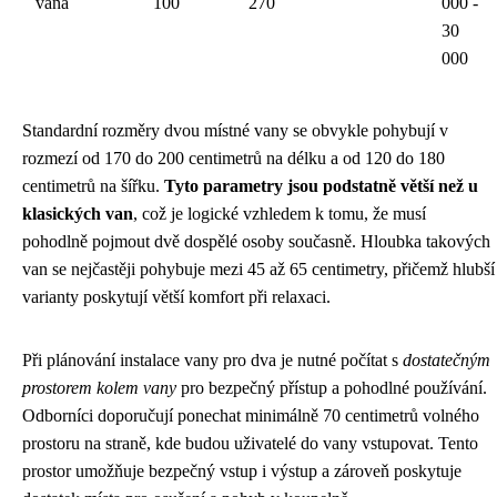
vana
100
270
000 -
30
000
Standardní rozměry dvou místné vany se obvykle pohybují v
rozmezí od 170 do 200 centimetrů na délku a od 120 do 180
centimetrů na šířku.
Tyto parametry jsou podstatně větší než u
klasických van
, což je logické vzhledem k tomu, že musí
pohodlně pojmout dvě dospělé osoby současně. Hloubka takových
van se nejčastěji pohybuje mezi 45 až 65 centimetry, přičemž hlubší
varianty poskytují větší komfort při relaxaci.
Při plánování instalace vany pro dva je nutné počítat s
dostatečným
prostorem kolem vany
pro bezpečný přístup a pohodlné používání.
Odborníci doporučují ponechat minimálně 70 centimetrů volného
prostoru na straně, kde budou uživatelé do vany vstupovat. Tento
prostor umožňuje bezpečný vstup i výstup a zároveň poskytuje