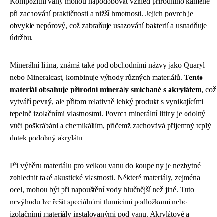
Kompozitní vany mohou napodobovat vzhled přírodního kamene
při zachování praktičnosti a nižší hmotnosti. Jejich povrch je
obvykle nepórový, což zabraňuje usazování bakterií a usnadňuje
údržbu.
Minerální litina, známá také pod obchodními názvy jako Quaryl
nebo Mineralcast, kombinuje výhody různých materiálů.
Tento
materiál obsahuje přírodní minerály smíchané s akrylátem
, což
vytváří pevný, ale přitom relativně lehký produkt s vynikajícími
tepelně izolačními vlastnostmi. Povrch minerální litiny je odolný
vůči poškrábání a chemikáliím, přičemž zachovává příjemný teplý
dotek podobný akrylátu.
Při výběru materiálu pro velkou vanu do koupelny je nezbytné
zohlednit také akustické vlastnosti. Některé materiály, zejména
ocel, mohou být při napouštění vody hlučnější než jiné. Tuto
nevýhodu lze řešit speciálními tlumicími podložkami nebo
izolačními materiály instalovanými pod vanu. Akrylátové a