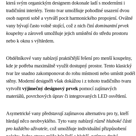
která svým organickým designem dokonale ladí s moderními i
tradičními interiéry. Tento tvar umožňuje pohodlné usazení dvou
osob naproti sobě a vytváří pocit harmonického propojení. Oválné
vany bývají často volně stojící, což z nich činí
dominantní prvek
koupelny
a zároveň umožňuje jejich umístění do středu prostoru
nebo k oknu s výhledem.
Obdélníkové vany nabízejí praktičtější řešení pro menší koupelny,
kde je potřeba maximálně využít dostupný prostor. Tento klasický
tvar lze snadno zakomponovat do rohu místnosti nebo umístit podél
stěny. Moderní designéři však dokážou i z tohoto tradičního tvaru
vytvořit
výjimečný designový prvek
pomocí zajímavých
materiálů, povrchových úprav či integrovaných LED osvětlení.
Asymetrické vany představují zajímavou alternativu pro ty, kteří
hledají něco neobvyklého. Tyto vany nabízejí
různě hluboké části
pro každého uživatele
, což umožňuje individuální přizpůsobení