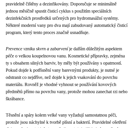
pravidelně čištěny a dezinfikovány. Doporučuje se minimálně
jednou měsíčně spustit čisticí cyklus s použitím speciálních
dezinfekčních prostředků určených pro hydromasážní systémy.
Některé moderní vany pro dva mají zabudovaný automatický čisticí
program, který tento proces značně usnadňuje.
Prevence vzniku skvrn a zabarvení
je dalším důležitým aspektem
péče o velkou koupelnovou vanu. Kosmetické přípravky, zejména
ty s obsahem silných barviv, by měly být používány s opatrností.
Pokud dojde k potřísnění vany barevnými produkty, je nutné je
odstranit co nejdříve, než dojde k jejich vsakování do povrchu
materiálu. Rovněž je vhodné vyhnout se používání kovových
předmětů přímo na povrchu vany, protože mohou zanechat rzi nebo
škrábance.
Těsnění a spáry kolem velké vany vyžadují samostatnou péči,
protože jsou náchylné k tvorbě plísní a bakterií. Pravidelné ošetření