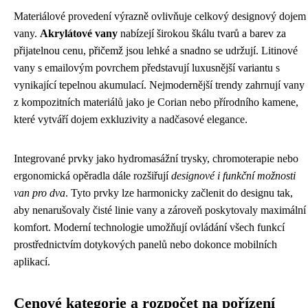
Materiálové provedení výrazně ovlivňuje celkový designový dojem
vany.
Akrylátové vany
nabízejí širokou škálu tvarů a barev za
přijatelnou cenu, přičemž jsou lehké a snadno se udržují. Litinové
vany s emailovým povrchem představují luxusnější variantu s
vynikající tepelnou akumulací. Nejmodernější trendy zahrnují vany
z kompozitních materiálů jako je Corian nebo přírodního kamene,
které vytváří dojem exkluzivity a nadčasové elegance.
Integrované prvky jako hydromasážní trysky, chromoterapie nebo
ergonomická opěradla dále rozšiřují
designové i funkční možnosti
van pro dva
. Tyto prvky lze harmonicky začlenit do designu tak,
aby nenarušovaly čisté linie vany a zároveň poskytovaly maximální
komfort. Moderní technologie umožňují ovládání všech funkcí
prostřednictvím dotykových panelů nebo dokonce mobilních
aplikací.
Cenové kategorie a rozpočet na pořízení