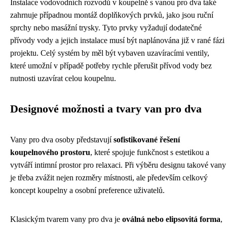
Instalace vodovodních rozvodů v koupelně s vanou pro dva také
zahrnuje případnou montáž doplňkových prvků, jako jsou ruční
sprchy nebo masážní trysky. Tyto prvky vyžadují dodatečné
přívody vody a jejich instalace musí být naplánována již v rané fázi
projektu. Celý systém by měl být vybaven uzavíracími ventily,
které umožní v případě potřeby rychle přerušit přívod vody bez
nutnosti uzavírat celou koupelnu.
Designové možnosti a tvary van pro dva
Vany pro dva osoby představují
sofistikované řešení
koupelnového prostoru
, které spojuje funkčnost s estetikou a
vytváří intimní prostor pro relaxaci. Při výběru designu takové vany
je třeba zvážit nejen rozměry místnosti, ale především celkový
koncept koupelny a osobní preference uživatelů.
Klasickým tvarem vany pro dva je
oválná nebo elipsovitá forma
,