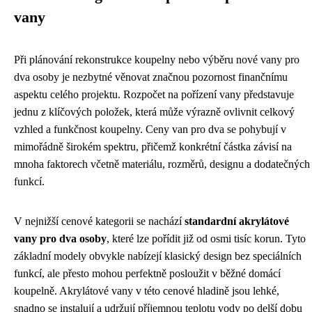
vany
Při plánování rekonstrukce koupelny nebo výběru nové vany pro
dva osoby je nezbytné věnovat značnou pozornost finančnímu
aspektu celého projektu. Rozpočet na pořízení vany představuje
jednu z klíčových položek, která může výrazně ovlivnit celkový
vzhled a funkčnost koupelny. Ceny van pro dva se pohybují v
mimořádně širokém spektru, přičemž konkrétní částka závisí na
mnoha faktorech včetně materiálu, rozměrů, designu a dodatečných
funkcí.
V nejnižší cenové kategorii se nachází
standardní akrylátové
vany pro dva osoby
, které lze pořídit již od osmi tisíc korun. Tyto
základní modely obvykle nabízejí klasický design bez speciálních
funkcí, ale přesto mohou perfektně posloužit v běžné domácí
koupelně. Akrylátové vany v této cenové hladině jsou lehké,
snadno se instalují a udržují příjemnou teplotu vody po delší dobu