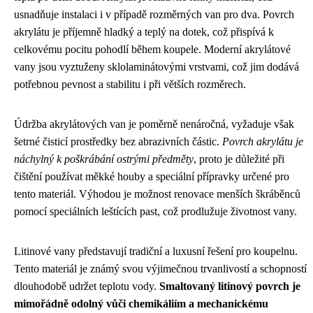
usnadňuje instalaci i v případě rozměrných van pro dva. Povrch
akrylátu je příjemně hladký a teplý na dotek, což přispívá k
celkovému pocitu pohodlí během koupele. Moderní akrylátové
vany jsou vyztuženy sklolaminátovými vrstvami, což jim dodává
potřebnou pevnost a stabilitu i při větších rozměrech.
Údržba akrylátových van je poměrně nenáročná, vyžaduje však
šetrné čisticí prostředky bez abrazivních částic.
Povrch akrylátu je
náchylný k poškrábání ostrými předměty
, proto je důležité při
čištění používat měkké houby a speciální přípravky určené pro
tento materiál. Výhodou je možnost renovace menších škráběnců
pomocí speciálních leštících past, což prodlužuje životnost vany.
Litinové vany představují tradiční a luxusní řešení pro koupelnu.
Tento materiál je známý svou výjimečnou trvanlivostí a schopností
dlouhodobě udržet teplotu vody.
Smaltovaný litinový povrch je
mimořádně odolný vůči chemikáliím a mechanickému