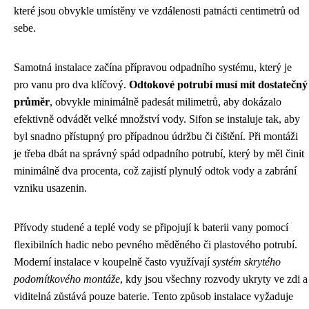
které jsou obvykle umístěny ve vzdálenosti patnácti centimetrů od
sebe.
Samotná instalace začína přípravou odpadního systému, který je
pro vanu pro dva klíčový.
Odtokové potrubí musí mít dostatečný
průměr
, obvykle minimálně padesát milimetrů, aby dokázalo
efektivně odvádět velké množství vody. Sifon se instaluje tak, aby
byl snadno přístupný pro případnou údržbu či čištění. Při montáži
je třeba dbát na správný spád odpadního potrubí, který by měl činit
minimálně dva procenta, což zajistí plynulý odtok vody a zabrání
vzniku usazenin.
Přívody studené a teplé vody se připojují k baterii vany pomocí
flexibilních hadic nebo pevného měděného či plastového potrubí.
Moderní instalace v koupelně často využívají
systém skrytého
podomítkového montáže
, kdy jsou všechny rozvody ukryty ve zdi a
viditelná zůstává pouze baterie. Tento způsob instalace vyžaduje