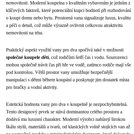
nemovitosti
. Moderní koupelna s kvalitním vybavením je jedním z
klíčových faktorů, které potenciální kupci hodnotí při rozhodování
o koupi domu nebo bytu. Prostorná vana signalizuje luxus, kvalitu
a péči o detail, což může výrazně ovlivnit celkovou atraktivitu
nemovitosti na trhu.
Praktický aspekt využití vany pro dva spočívá také v možnosti
společné koupele dětí
, což rodičům šetří čas i vodu. Sourozenci
mohou společně trávit čas při hře ve vodě, zatímco rodiče mají vše
pod kontrolou. Větší prostor vany umožňuje bezpečnější
manipulaci s dětmi během koupání a poskytuje jim dostatek místa
pro hračky a vodní aktivity.
Estetická hodnota vany pro dva v koupelně je nezpochybnitelná.
Tento designový prvek se stává dominantou celého prostoru a
dodává mu luxusní charakter. Moderní výrobci nabízejí širokou
škálu stylů, materiálů a tvarů, od klasických volně stojících van až