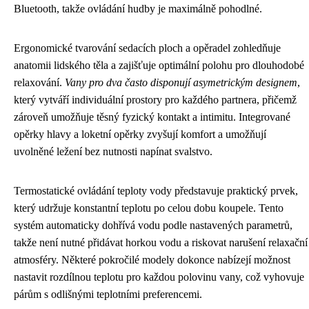
Bluetooth, takže ovládání hudby je maximálně pohodlné.
Ergonomické tvarování sedacích ploch a opěradel zohledňuje
anatomii lidského těla a zajišťuje optimální polohu pro dlouhodobé
relaxování.
Vany pro dva často disponují asymetrickým designem
,
který vytváří individuální prostory pro každého partnera, přičemž
zároveň umožňuje těsný fyzický kontakt a intimitu. Integrované
opěrky hlavy a loketní opěrky zvyšují komfort a umožňují
uvolněné ležení bez nutnosti napínat svalstvo.
Termostatické ovládání teploty vody představuje praktický prvek,
který udržuje konstantní teplotu po celou dobu koupele. Tento
systém automaticky dohřívá vodu podle nastavených parametrů,
takže není nutné přidávat horkou vodu a riskovat narušení relaxační
atmosféry. Některé pokročilé modely dokonce nabízejí možnost
nastavit rozdílnou teplotu pro každou polovinu vany, což vyhovuje
párům s odlišnými teplotními preferencemi.