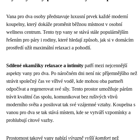
Vana pro dva osoby představuje luxusní prvek každé moderní
koupelny, který dokáže proměnit běžnou místnost v osobní
wellness centrum. Tento typ vany se stává stále populárnějším
řešením pro páry i rodiny, které hledají způsob, jak si v domácím
prostředí užít maximální relaxaci a pohodlí.
Sdílené okamžiky relaxace a intimity
patří mezi nejcennější
aspekty vany pro dva. Po náročném dni není nic příjemnějšího než
strávit společný čas ve vířivé vodě, kde mohou oba partneři
odpočívat a regenerovat své síly. Tento prostor umožňuje párům
trávit kvalitní čas spolu, komunikovat bez rušivých vlivů
moderního světa a posilovat tak své vzájemné vztahy. Koupelna s
vanou pro dva se tak stává místem, kde se vytváří vzpomínky a
prohlubují citové vazby.
Prostornost takové vany nabízí
výrazně vyšší komfort
než