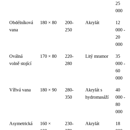
25
000
Obdélníková
180 × 80
200-
Akrylát
12
vana
250
000 -
20
000
Oválná
170 × 80
220-
Litý mramor
35
volně stojící
280
000 -
60
000
Vířivá vana
180 × 90
280-
Akrylát s
40
350
hydromasáží
000 -
80
000
Asymetrická
160 ×
230-
Akrylát
18