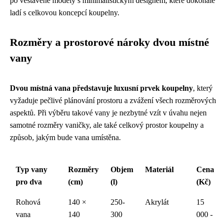
po vestavěné modely s minimalistickým designem, které dokonale
ladí s celkovou koncepcí koupelny.
Rozměry a prostorové nároky dvou místné
vany
Dvou místná vana představuje luxusní prvek koupelny
, který
vyžaduje pečlivé plánování prostoru a zvážení všech rozměrových
aspektů. Při výběru takové vany je nezbytné vzít v úvahu nejen
samotné rozměry vaničky, ale také celkový prostor koupelny a
způsob, jakým bude vana umístěna.
Typ vany
Rozměry
Objem
Materiál
Cena
pro dva
(cm)
(l)
(Kč)
Rohová
140 ×
250-
Akrylát
15
vana
140
300
000 -