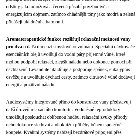
odstíny jako oranžová a červená působí povzbudivě a
energizujícím dojmem, zatímco chladnější tóny jako modrá a zelená
přinášejí uklidnění a harmonii.
Aromaterapeutické funkce rozšiřují relaxační možnosti vany
pro dva
o další dimenzi smyslového vnímání. Speciální dávkovače
esenciálních olejů uvolňují do vodní páry příjemné vůně, které
mohou podpořit relaxaci, zlepšit náladu nebo dokonce pomoci při
nachlazení. Levandule uklidňuje a podporuje spánek, eukalyptus
osvěžuje a uvolňuje dýchací cesty, zatímco citrusové vůně dodávají
energii a pozitivní náladu.
Audiosystémy integrované přímo do konstrukce vany představují
další úroveň relaxačního komfortu. Vodotěsné reproduktory
umožňují poslouchat oblíbenou hudbu, relaxační zvuky přírody
nebo dokonce sledovat audioknižní příběhy během společné
koupele. Kvalitní systémy nabízejí bezdrátové připojení přes