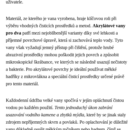
uživatele.
Materiál, ze kterého je vana vyrobena, hraje klíčovou roli při
výběru vhodných čisticích prostředků a metod.
Akrylátové vany
pro dva
patří mezi nejoblíbenější varianty díky své lehkosti a
příjemné povrchové úpravě, která si zachovává teplo vody. Tyto
vany však vyžadují jemný přístup při čištění, protože hrubé
abrazivní prostředky mohou poškodit jejich povrch a způsobit
mikroskopické škrábance, ve kterých se následně usazují nečistoty
a bakterie. Pro akrylátové povrchy je ideální používat měkké
hadříky z mikrovlákna a speciální čisticí prostředky určené právě
pro tento materiál.
Každodenní údržba velké vany spočívá v jejím opláchnutí čistou
vodou po každém použití.
Tento jednoduchý úkon zabrání
usazování vodního kamene a zbytků mýdla
, které by se jinak staly
zdrojem nepříjemných skvrn a povlaků. Po oplachování je důležité
vanu důkladně osušit měkkým ručníkem nebo hadrem, čímž se