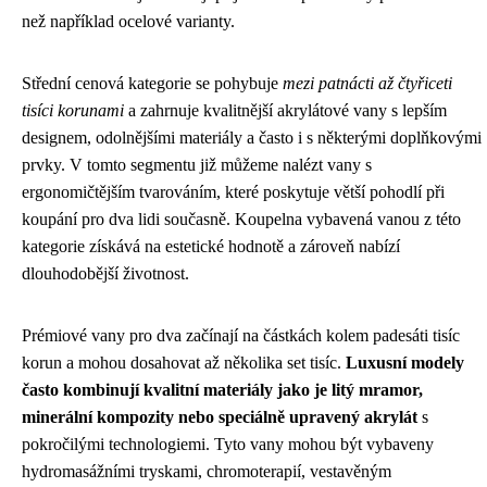
než například ocelové varianty.
Střední cenová kategorie se pohybuje
mezi patnácti až čtyřiceti
tisíci korunami
a zahrnuje kvalitnější akrylátové vany s lepším
designem, odolnějšími materiály a často i s některými doplňkovými
prvky. V tomto segmentu již můžeme nalézt vany s
ergonomičtějším tvarováním, které poskytuje větší pohodlí při
koupání pro dva lidi současně. Koupelna vybavená vanou z této
kategorie získává na estetické hodnotě a zároveň nabízí
dlouhodobější životnost.
Prémiové vany pro dva začínají na částkách kolem padesáti tisíc
korun a mohou dosahovat až několika set tisíc.
Luxusní modely
často kombinují kvalitní materiály jako je litý mramor,
minerální kompozity nebo speciálně upravený akrylát
s
pokročilými technologiemi. Tyto vany mohou být vybaveny
hydromasážními tryskami, chromoterapií, vestavěným