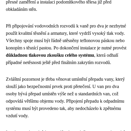
přesné zaměření a instalaci podomítkového tělesa již před
obkladáním stěn.
Při připojování vodovodních rozvodů k vaně pro dva je nezbytné
použít kvalitní těsnění a armatury, které vydrží vysoký tlak vody.
Všechny spoje musí být řádně utěsněny teflonovou páskou nebo
konopím s těsnící pastou. Po dokončení instalace je nutné provést
důkladnou tlakovou zkoušku celého systému
, která odhalí
případné netěsnosti ještě před finálním zakrytím rozvodů.
Zvláštní pozornost je třeba věnovat umístění přepadu vany, který
slouží jako bezpečnostní prvek proti přetečení. U van pro dva
osoby bývá přepad umístěn výše než u standardních van, což
odpovídá většímu objemu vody. Připojení přepadu k odpadnímu
systému musí být provedeno tak, aby nedocházelo k zpětnému
vzdutí vody.