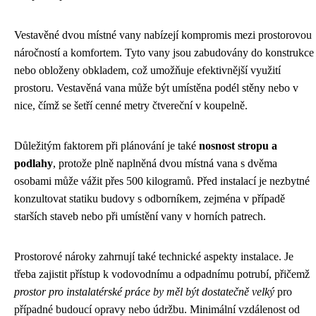
Vestavěné dvou místné vany nabízejí kompromis mezi prostorovou
náročností a komfortem. Tyto vany jsou zabudovány do konstrukce
nebo obloženy obkladem, což umožňuje efektivnější využití
prostoru. Vestavěná vana může být umístěna podél stěny nebo v
nice, čímž se šetří cenné metry čtvereční v koupelně.
Důležitým faktorem při plánování je také
nosnost stropu a
podlahy
, protože plně naplněná dvou místná vana s dvěma
osobami může vážit přes 500 kilogramů. Před instalací je nezbytné
konzultovat statiku budovy s odborníkem, zejména v případě
starších staveb nebo při umístění vany v horních patrech.
Prostorové nároky zahrnují také technické aspekty instalace. Je
třeba zajistit přístup k vodovodnímu a odpadnímu potrubí, přičemž
prostor pro instalatérské práce by měl být dostatečně velký
pro
případné budoucí opravy nebo údržbu. Minimální vzdálenost od