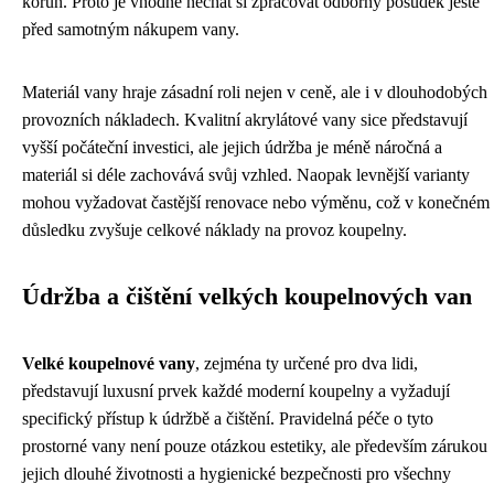
korun. Proto je vhodné nechat si zpracovat odborný posudek ještě
před samotným nákupem vany.
Materiál vany hraje zásadní roli nejen v ceně, ale i v dlouhodobých
provozních nákladech. Kvalitní akrylátové vany sice představují
vyšší počáteční investici, ale jejich údržba je méně náročná a
materiál si déle zachovává svůj vzhled. Naopak levnější varianty
mohou vyžadovat častější renovace nebo výměnu, což v konečném
důsledku zvyšuje celkové náklady na provoz koupelny.
Údržba a čištění velkých koupelnových van
Velké koupelnové vany
, zejména ty určené pro dva lidi,
představují luxusní prvek každé moderní koupelny a vyžadují
specifický přístup k údržbě a čištění. Pravidelná péče o tyto
prostorné vany není pouze otázkou estetiky, ale především zárukou
jejich dlouhé životnosti a hygienické bezpečnosti pro všechny