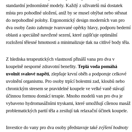
standardní jednomístné modely. Každý z uživatelů má dostatek
místa pro pohodlné uložení, aniž by se musel ohýbat nebo stěsnat
do nepohodlné polohy. Ergonomický design moderních van pro
dva osoby často zahrnuje tvarované opěrky hlavy, podporu bederní
oblasti a speciálně navržené sezení, které zajišťuje optimální
rozložení tělesné hmotnosti a minimalizuje tlak na citlivé body těla.
Z hlediska terapeutických vlastností přináší vana pro dva v
koupelně nesporné zdravotní benefity.
Teplá voda pomáhá
uvolnit svalové napětí
, zlepšuje krvní oběh a podporuje celkové
uvolnění organismu. Pro osoby trpící bolestmi zad, kloubů nebo
chronickým stresem se pravidelné koupele ve velké vaně stávají
účinnou formou domácí terapie. Mnoho modelů van pro dva je
vybaveno hydromasážními tryskami, které umožňují cílenou masáž
problematických partií těla a zesilují tak relaxační účinek koupele.
Investice do vany pro dva osoby představuje také
zvýšení hodnoty