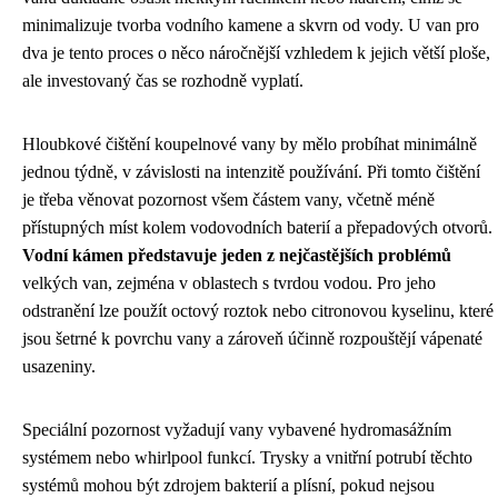
minimalizuje tvorba vodního kamene a skvrn od vody. U van pro
dva je tento proces o něco náročnější vzhledem k jejich větší ploše,
ale investovaný čas se rozhodně vyplatí.
Hloubkové čištění koupelnové vany by mělo probíhat minimálně
jednou týdně, v závislosti na intenzitě používání. Při tomto čištění
je třeba věnovat pozornost všem částem vany, včetně méně
přístupných míst kolem vodovodních baterií a přepadových otvorů.
Vodní kámen představuje jeden z nejčastějších problémů
velkých van, zejména v oblastech s tvrdou vodou. Pro jeho
odstranění lze použít octový roztok nebo citronovou kyselinu, které
jsou šetrné k povrchu vany a zároveň účinně rozpouštějí vápenaté
usazeniny.
Speciální pozornost vyžadují vany vybavené hydromasážním
systémem nebo whirlpool funkcí. Trysky a vnitřní potrubí těchto
systémů mohou být zdrojem bakterií a plísní, pokud nejsou