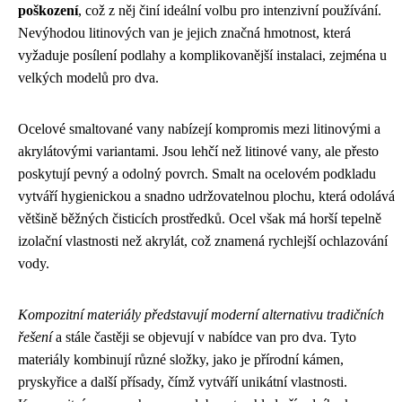
poškození
, což z něj činí ideální volbu pro intenzivní používání.
Nevýhodou litinových van je jejich značná hmotnost, která
vyžaduje posílení podlahy a komplikovanější instalaci, zejména u
velkých modelů pro dva.
Ocelové smaltované vany nabízejí kompromis mezi litinovými a
akrylátovými variantami. Jsou lehčí než litinové vany, ale přesto
poskytují pevný a odolný povrch. Smalt na ocelovém podkladu
vytváří hygienickou a snadno udržovatelnou plochu, která odolává
většině běžných čisticích prostředků. Ocel však má horší tepelně
izolační vlastnosti než akrylát, což znamená rychlejší ochlazování
vody.
Kompozitní materiály představují moderní alternativu tradičních
řešení
a stále častěji se objevují v nabídce van pro dva. Tyto
materiály kombinují různé složky, jako je přírodní kámen,
pryskyřice a další přísady, čímž vytváří unikátní vlastnosti.