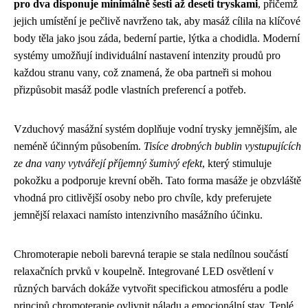
pro dva disponuje minimálně šesti až deseti tryskami
, přičemž
jejich umístění je pečlivě navrženo tak, aby masáž cílila na klíčové
body těla jako jsou záda, bederní partie, lýtka a chodidla. Moderní
systémy umožňují individuální nastavení intenzity proudů pro
každou stranu vany, což znamená, že oba partneři si mohou
přizpůsobit masáž podle vlastních preferencí a potřeb.
Vzduchový masážní systém doplňuje vodní trysky jemnějším, ale
neméně účinným působením.
Tisíce drobných bublin vystupujících
ze dna vany vytvářejí příjemný šumivý efekt
, který stimuluje
pokožku a podporuje krevní oběh. Tato forma masáže je obzvláště
vhodná pro citlivější osoby nebo pro chvíle, kdy preferujete
jemnější relaxaci namísto intenzivního masážního účinku.
Chromoterapie neboli barevná terapie se stala nedílnou součástí
relaxačních prvků v koupelně. Integrované LED osvětlení v
různých barvách dokáže vytvořit specifickou atmosféru a podle
principů chromoterapie ovlivnit náladu a emocionální stav. Teplé