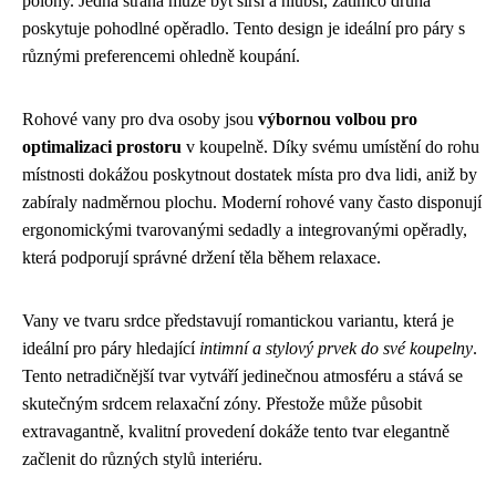
polohy. Jedna strana může být širší a hlubší, zatímco druhá
poskytuje pohodlné opěradlo. Tento design je ideální pro páry s
různými preferencemi ohledně koupání.
Rohové vany pro dva osoby jsou
výbornou volbou pro
optimalizaci prostoru
v koupelně. Díky svému umístění do rohu
místnosti dokážou poskytnout dostatek místa pro dva lidi, aniž by
zabíraly nadměrnou plochu. Moderní rohové vany často disponují
ergonomickými tvarovanými sedadly a integrovanými opěradly,
která podporují správné držení těla během relaxace.
Vany ve tvaru srdce představují romantickou variantu, která je
ideální pro páry hledající
intimní a stylový prvek do své koupelny
.
Tento netradičnější tvar vytváří jedinečnou atmosféru a stává se
skutečným srdcem relaxační zóny. Přestože může působit
extravagantně, kvalitní provedení dokáže tento tvar elegantně
začlenit do různých stylů interiéru.