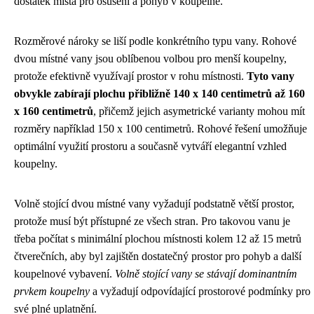
dostatek místa pro osušení a pohyb v koupelně.
Rozměrové nároky se liší podle konkrétního typu vany. Rohové
dvou místné vany jsou oblíbenou volbou pro menší koupelny,
protože efektivně využívají prostor v rohu místnosti.
Tyto vany
obvykle zabírají plochu přibližně 140 x 140 centimetrů až 160
x 160 centimetrů
, přičemž jejich asymetrické varianty mohou mít
rozměry například 150 x 100 centimetrů. Rohové řešení umožňuje
optimální využití prostoru a současně vytváří elegantní vzhled
koupelny.
Volně stojící dvou místné vany vyžadují podstatně větší prostor,
protože musí být přístupné ze všech stran. Pro takovou vanu je
třeba počítat s minimální plochou místnosti kolem 12 až 15 metrů
čtverečních, aby byl zajištěn dostatečný prostor pro pohyb a další
koupelnové vybavení.
Volně stojící vany se stávají dominantním
prvkem koupelny
a vyžadují odpovídající prostorové podmínky pro
své plné uplatnění.