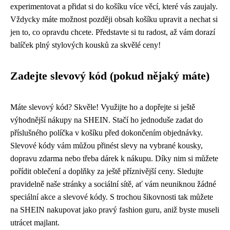
experimentovat a přidat si do košíku více věcí, které vás zaujaly.
Vždycky máte možnost později obsah košíku upravit a nechat si
jen to, co opravdu chcete. Představte si tu radost, až vám dorazí
balíček plný stylových kousků za skvělé ceny!
Zadejte slevový kód (pokud nějaký máte)
Máte slevový kód? Skvěle! Využijte ho a dopřejte si ještě
výhodnější nákupy na SHEIN. Stačí ho jednoduše zadat do
příslušného políčka v košíku před dokončením objednávky.
Slevové kódy vám můžou přinést slevy na vybrané kousky,
dopravu zdarma nebo třeba dárek k nákupu. Díky nim si můžete
pořídit oblečení a doplňky za ještě příznivější ceny. Sledujte
pravidelně naše stránky a sociální sítě, ať vám neuniknou žádné
speciální akce a slevové kódy. S trochou šikovnosti tak můžete
na SHEIN nakupovat jako pravý fashion guru, aniž byste museli
utrácet majlant.