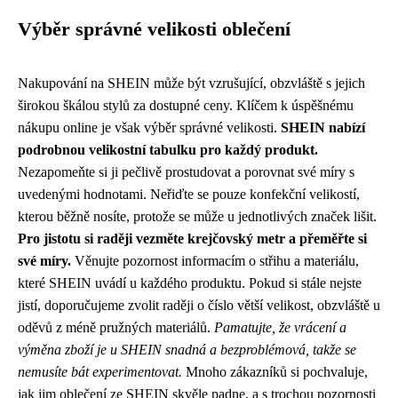
Výběr správné velikosti oblečení
Nakupování na SHEIN může být vzrušující, obzvláště s jejich
širokou škálou stylů za dostupné ceny. Klíčem k úspěšnému
nákupu online je však výběr správné velikosti.
SHEIN nabízí
podrobnou velikostní tabulku pro každý produkt.
Nezapomeňte si ji pečlivě prostudovat a porovnat své míry s
uvedenými hodnotami. Neřiďte se pouze konfekční velikostí,
kterou běžně nosíte, protože se může u jednotlivých značek lišit.
Pro jistotu si raději vezměte krejčovský metr a přeměřte si
své míry.
Věnujte pozornost informacím o střihu a materiálu,
které SHEIN uvádí u každého produktu. Pokud si stále nejste
jistí, doporučujeme zvolit raději o číslo větší velikost, obzvláště u
oděvů z méně pružných materiálů.
Pamatujte, že vrácení a
výměna zboží je u SHEIN snadná a bezproblémová, takže se
nemusíte bát experimentovat.
Mnoho zákazníků si pochvaluje,
jak jim oblečení ze SHEIN skvěle padne, a s trochou pozornosti