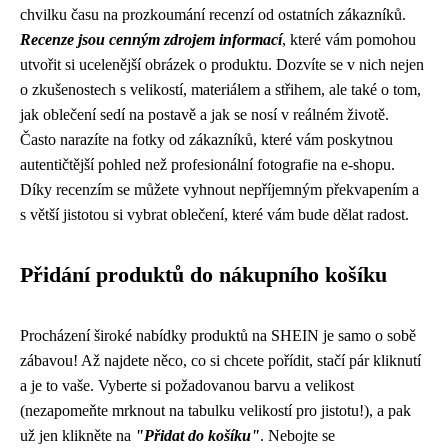
chvilku času na prozkoumání recenzí od ostatních zákazníků.
Recenze jsou cenným zdrojem informací
, které vám pomohou
utvořit si ucelenější obrázek o produktu. Dozvíte se v nich nejen
o zkušenostech s velikostí, materiálem a střihem, ale také o tom,
jak oblečení sedí na postavě a jak se nosí v reálném životě.
Často narazíte na fotky od zákazníků, které vám poskytnou
autentičtější pohled než profesionální fotografie na e-shopu.
Díky recenzím se můžete vyhnout nepříjemným překvapením a
s větší jistotou si vybrat oblečení, které vám bude dělat radost.
Přidání produktů do nákupního košíku
Procházení široké nabídky produktů na SHEIN je samo o sobě
zábavou! Až najdete něco, co si chcete pořídit, stačí pár kliknutí
a je to vaše. Vyberte si požadovanou barvu a velikost
(nezapomeňte mrknout na tabulku velikostí pro jistotu!), a pak
už jen klikněte na
"Přidat do košíku"
. Nebojte se