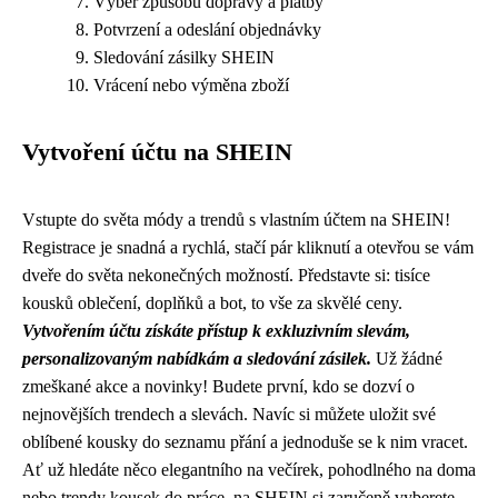
Výběr způsobu dopravy a platby
Potvrzení a odeslání objednávky
Sledování zásilky SHEIN
Vrácení nebo výměna zboží
Vytvoření účtu na SHEIN
Vstupte do světa módy a trendů s vlastním účtem na SHEIN!
Registrace je snadná a rychlá, stačí pár kliknutí a otevřou se vám
dveře do světa nekonečných možností. Představte si: tisíce
kousků oblečení, doplňků a bot, to vše za skvělé ceny.
Vytvořením účtu získáte přístup k exkluzivním slevám,
personalizovaným nabídkám a sledování zásilek.
Už žádné
zmeškané akce a novinky! Budete první, kdo se dozví o
nejnovějších trendech a slevách. Navíc si můžete uložit své
oblíbené kousky do seznamu přání a jednoduše se k nim vracet.
Ať už hledáte něco elegantního na večírek, pohodlného na doma
nebo trendy kousek do práce, na SHEIN si zaručeně vyberete.