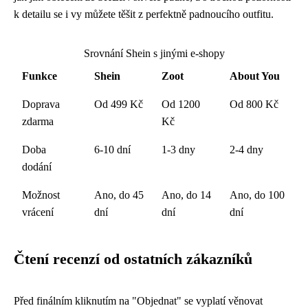
k detailu se i vy můžete těšit z perfektně padnoucího outfitu.
Srovnání Shein s jinými e-shopy
Funkce
Shein
Zoot
About You
Doprava
Od 499 Kč
Od 1200
Od 800 Kč
zdarma
Kč
Doba
6-10 dní
1-3 dny
2-4 dny
dodání
Možnost
Ano, do 45
Ano, do 14
Ano, do 100
vrácení
dní
dní
dní
Čtení recenzí od ostatních zákazníků
Před finálním kliknutím na "Objednat" se vyplatí věnovat