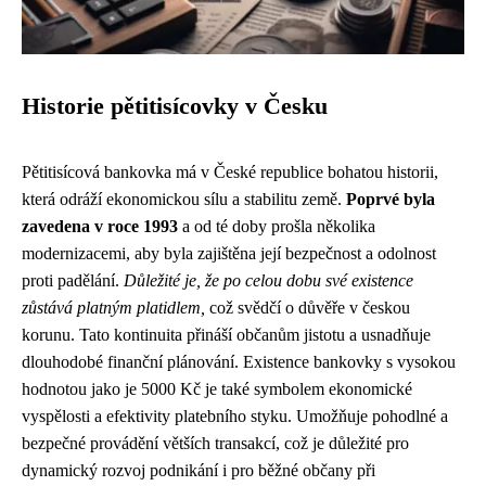
Historie pětitisícovky v Česku
Pětitisícová bankovka má v České republice bohatou historii,
která odráží ekonomickou sílu a stabilitu země.
Poprvé byla
zavedena v roce 1993
a od té doby prošla několika
modernizacemi, aby byla zajištěna její bezpečnost a odolnost
proti padělání.
Důležité je, že po celou dobu své existence
zůstává platným platidlem,
což svědčí o důvěře v českou
korunu. Tato kontinuita přináší občanům jistotu a usnadňuje
dlouhodobé finanční plánování. Existence bankovky s vysokou
hodnotou jako je 5000 Kč je také symbolem ekonomické
vyspělosti a efektivity platebního styku. Umožňuje pohodlné a
bezpečné provádění větších transakcí, což je důležité pro
dynamický rozvoj podnikání i pro běžné občany při