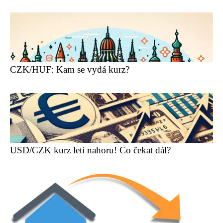
CZK/HUF: Kam se vydá kurz?
USD/CZK kurz letí nahoru! Co čekat dál?