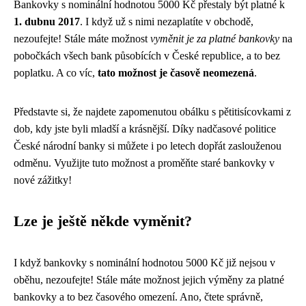
Bankovky s nominální hodnotou 5000 Kč přestaly být platné k
1. dubnu 2017
. I když už s nimi nezaplatíte v obchodě,
nezoufejte! Stále máte možnost
vyměnit je za platné bankovky
na
pobočkách všech bank působících v České republice, a to bez
poplatku. A co víc,
tato možnost je časově neomezená
.
Představte si, že najdete zapomenutou obálku s pětitisícovkami z
dob, kdy jste byli mladší a krásnější. Díky nadčasové politice
České národní banky si můžete i po letech dopřát zaslouženou
odměnu. Využijte tuto možnost a proměňte staré bankovky v
nové zážitky!
Lze je ještě někde vyměnit?
I když bankovky s nominální hodnotou 5000 Kč již nejsou v
oběhu, nezoufejte! Stále máte možnost jejich výměny za platné
bankovky a to bez časového omezení. Ano, čtete správně,