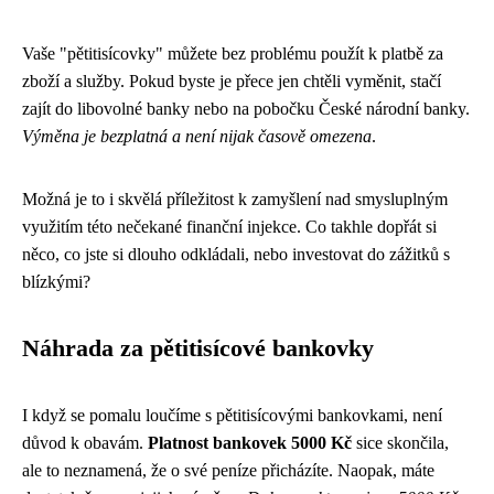
Vaše "pětitisícovky" můžete bez problému použít k platbě za
zboží a služby. Pokud byste je přece jen chtěli vyměnit, stačí
zajít do libovolné banky nebo na pobočku České národní banky.
Výměna je bezplatná a není nijak časově omezena
.
Možná je to i skvělá příležitost k zamyšlení nad smysluplným
využitím této nečekané finanční injekce. Co takhle dopřát si
něco, co jste si dlouho odkládali, nebo investovat do zážitků s
blízkými?
Náhrada za pětitisícové bankovky
I když se pomalu loučíme s pětitisícovými bankovkami, není
důvod k obavám.
Platnost bankovek 5000 Kč
sice skončila,
ale to neznamená, že o své peníze přicházíte. Naopak, máte