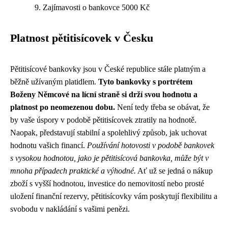
Zajímavosti o bankovce 5000 Kč
Platnost pětitisícovek v Česku
Pětitisícové bankovky jsou v České republice stále platným a
běžně užívaným platidlem.
Tyto bankovky s portrétem
Boženy Němcové na lícní straně si drží svou hodnotu a
platnost po neomezenou dobu.
Není tedy třeba se obávat, že
by vaše úspory v podobě pětitisícovek ztratily na hodnotě.
Naopak, představují stabilní a spolehlivý způsob, jak uchovat
hodnotu vašich financí.
Používání hotovosti v podobě bankovek
s vysokou hodnotou, jako je pětitisícová bankovka, může být v
mnoha případech praktické a výhodné.
Ať už se jedná o nákup
zboží s vyšší hodnotou, investice do nemovitostí nebo prosté
uložení finanční rezervy, pětitisícovky vám poskytují flexibilitu a
svobodu v nakládání s vašimi penězi.