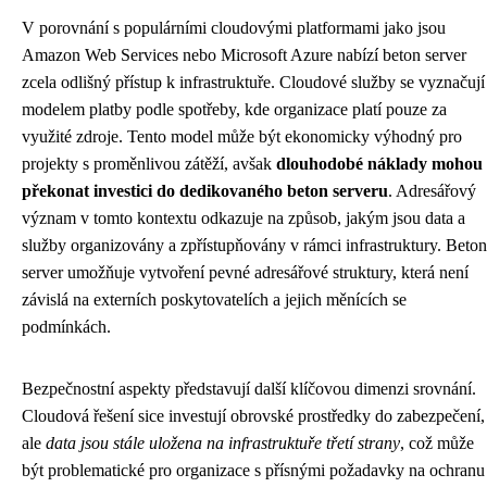
V porovnání s populárními cloudovými platformami jako jsou
Amazon Web Services nebo Microsoft Azure nabízí beton server
zcela odlišný přístup k infrastruktuře. Cloudové služby se vyznačují
modelem platby podle spotřeby, kde organizace platí pouze za
využité zdroje. Tento model může být ekonomicky výhodný pro
projekty s proměnlivou zátěží, avšak
dlouhodobé náklady mohou
překonat investici do dedikovaného beton serveru
. Adresářový
význam v tomto kontextu odkazuje na způsob, jakým jsou data a
služby organizovány a zpřístupňovány v rámci infrastruktury. Beton
server umožňuje vytvoření pevné adresářové struktury, která není
závislá na externích poskytovatelích a jejich měnících se
podmínkách.
Bezpečnostní aspekty představují další klíčovou dimenzi srovnání.
Cloudová řešení sice investují obrovské prostředky do zabezpečení,
ale
data jsou stále uložena na infrastruktuře třetí strany
, což může
být problematické pro organizace s přísnými požadavky na ochranu