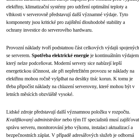
elektřiny, klimatizační systémy pro udržení optimální teploty a
vlhkosti v serverovně představují další významné výdaje. Tyto
komponenty jsou kritické pro zajištění dlouhodobé stability a
ochrany investice do serverového hardwaru.
Provozní náklady tvoří podstatnou část celkových výdajů spojenýc
se serverem.
Spotřeba elektrické energie
je kontinuálním výdajem
který nelze podceňovat. Moderní servery sice nabízejí lepší
energetickou účinnost, ale při nepřetržitém provozu se náklady na
elektřinu mohou ročně vyšplhat na desítky tisíc korun. K tomu je
třeba připočíst náklady na chlazení serverovny, které mohou být v
letních měsících obzvláště vysoké.
Lidské zdroje představují další významnou položku v rozpočtu.
Kvalifikovaný administrátor
nebo tým IT specialistů musí zajišťovat
správu serveru, monitorování jeho výkonu, instalaci aktualizací a
bezpečnostních záplat. V případě adresářových služeb je odborná