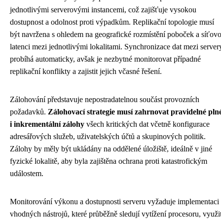
jednotlivými serverovými instancemi, což zajišťuje vysokou
dostupnost a odolnost proti výpadkům. Replikační topologie musí
být navržena s ohledem na geografické rozmístění poboček a síťov
latenci mezi jednotlivými lokalitami. Synchronizace dat mezi server
probíhá automaticky, avšak je nezbytné monitorovat případné
replikační konflikty a zajistit jejich včasné řešení.
Zálohování představuje nepostradatelnou součást provozních
požadavků.
Zálohovací strategie musí zahrnovat pravidelné pln
i inkrementální zálohy
všech kritických dat včetně konfigurace
adresářových služeb, uživatelských účtů a skupinových politik.
Zálohy by měly být ukládány na oddělené úložiště, ideálně v jiné
fyzické lokalitě, aby byla zajištěna ochrana proti katastrofickým
událostem.
Monitorování výkonu a dostupnosti serveru vyžaduje implementaci
vhodných nástrojů, které průběžně sledují vytížení procesoru, využit