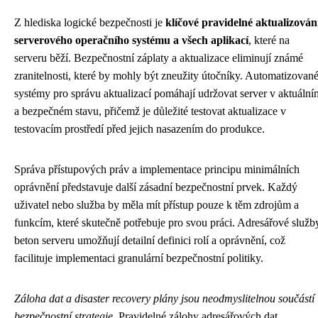
Z hlediska logické bezpečnosti je
klíčové pravidelné aktualizován
serverového operačního systému a všech aplikací
, které na
serveru běží. Bezpečnostní záplaty a aktualizace eliminují známé
zranitelnosti, které by mohly být zneužity útočníky. Automatizovan
systémy pro správu aktualizací pomáhají udržovat server v aktuální
a bezpečném stavu, přičemž je důležité testovat aktualizace v
testovacím prostředí před jejich nasazením do produkce.
Správa přístupových práv a implementace principu minimálních
oprávnění představuje další zásadní bezpečnostní prvek. Každý
uživatel nebo služba by měla mít přístup pouze k těm zdrojům a
funkcím, které skutečně potřebuje pro svou práci. Adresářové služb
beton serveru umožňují detailní definici rolí a oprávnění, což
facilituje implementaci granulární bezpečnostní politiky.
Záloha dat a disaster recovery plány jsou neodmyslitelnou součástí
bezpečnostní strategie
. Pravidelné zálohy adresářových dat,