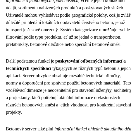
informace o jednotlivých společnostech
, včetně jejich kontaktních
údajů, sortimentu nabízených produktů a poskytovaných služeb.
Uživatelé mohou vyhledávat podle geografické polohy, což je zvláš
důležité při hledání lokálních dodavatelů čerstvého betonu, jehož
transport je časově omezený. Systém kategorizace umožňuje rychlé
filtrování podle typu produktu, ať už se jedná o transportbeton,
prefabrikáty, betonové dlaždice nebo speciální betonové směsi.
Další podstatnou funkcí je
poskytování odborných informací a
technických specifikací
týkających se různých typů betonu a jejich
aplikací. Server obvykle obsahuje rozsáhlé technické příručky,
normy a doporučení pro správné použití betonových materiálů. Tato
vzdělávací dimenze je neocenitelná pro stavební inženýry, architekt
a projektanty, kteří potřebují aktuální informace o vlastnostech
různých betonových směsí a jejich vhodnosti pro konkrétní stavební
projekty.
Betonový server také plní
informační funkci ohledně aktuálního děn