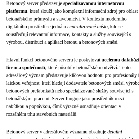
Betonový server představuje
specializovanou internetovou
platformu
, která slouží jako komplexní informační zdroj pro oblast
betonářského průmyslu a stavebnictví. V kontextu moderního
digitálního prostředí se jedná o
centralizované místo
, kde se
soustřeďují relevantní informace, kontakty a služby související s
výrobou, distribucí a aplikací betonu a betonových směsí.
Hlavní funkcí betonového serveru je poskytovat
ucelenou databáz
firem a společností
, které působí v betonářském odvětví. Tento
adresářový význam představuje klíčovou hodnotu pro profesionály 
laickou veřejnost, kteří hledají dodavatele betonových směsí, výrob
betonových prefabrikátů nebo specializované služby související s
betonářskými pracemi. Server funguje jako prostředník mezi
nabídkou a poptávkou, čímž výrazně usnadňuje orientaci v
rozsáhlém trhu stavebních materiálů.
Betonový server v adresářovém významu obsahuje
detailní