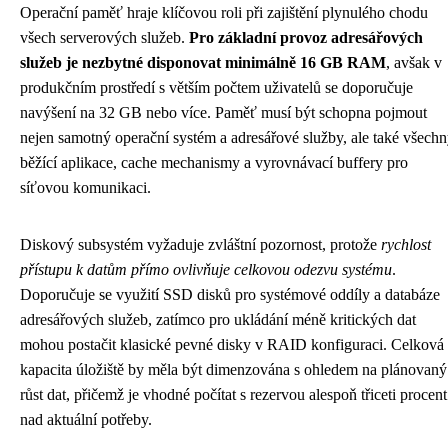
Operační paměť hraje klíčovou roli při zajištění plynulého chodu
všech serverových služeb.
Pro základní provoz adresářových
služeb je nezbytné disponovat minimálně 16 GB RAM
, avšak v
produkčním prostředí s větším počtem uživatelů se doporučuje
navýšení na 32 GB nebo více. Paměť musí být schopna pojmout
nejen samotný operační systém a adresářové služby, ale také všech
běžící aplikace, cache mechanismy a vyrovnávací buffery pro
síťovou komunikaci.
Diskový subsystém vyžaduje zvláštní pozornost, protože
rychlost
přístupu k datům přímo ovlivňuje celkovou odezvu systému
.
Doporučuje se využití SSD disků pro systémové oddíly a databáze
adresářových služeb, zatímco pro ukládání méně kritických dat
mohou postačit klasické pevné disky v RAID konfiguraci. Celková
kapacita úložiště by měla být dimenzována s ohledem na plánovaný
růst dat, přičemž je vhodné počítat s rezervou alespoň třiceti procent
nad aktuální potřeby.