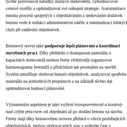
rychle porovnávat nabídky různých dodavatelů, vyhodnocovat
cenové rozdíly a optimalizovat své nákupní strategie. Automatizace
mnoha procesů spojených s objednáváním a sledováním dodávek
betonu vede k redukci administrativní zátěže a minimalizaci lidskýc
chyb při zadávání objednávek.
Betonový server také
podporuje lepší plánování a koordinaci
stavebních prací
. Díky přehledu o dostupnosti materiálu a
kapacitách dodavatelů mohou firmy efektivněji organizovat
harmonogramy betonáží a předcházet tak prostojům na stavbě.
Systém umožňuje sledovat historii objednávek, analyzovat spotřebu
materiálu na jednotlivých projektech a na základě těchto dat
optimalizovat budoucí plánování.
Významným aspektem je také
zvýšení transparentnosti a kontroly
nad celým procesem
od objednání až po dodání betonu na stavbu.
Firmy mají díky betonovému serveru přehled o všech probíhajících
objednávkách, mohou sledovat jejich stav v reálném čase a