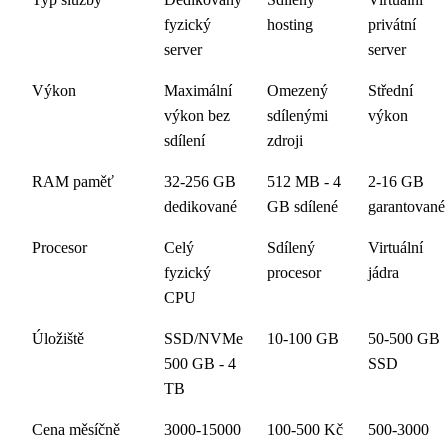
fyzický
hosting
privátní
server
server
Výkon
Maximální
Omezený
Střední
výkon bez
sdílenými
výkon
sdílení
zdroji
RAM paměť
32-256 GB
512 MB - 4
2-16 GB
dedikované
GB sdílené
garantované
Procesor
Celý
Sdílený
Virtuální
fyzický
procesor
jádra
CPU
Úložiště
SSD/NVMe
10-100 GB
50-500 GB
500 GB - 4
SSD
TB
Cena měsíčně
3000-15000
100-500 Kč
500-3000