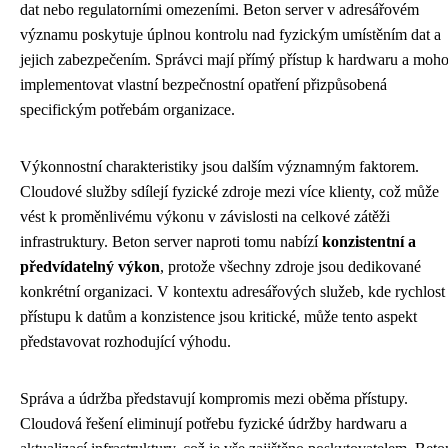
dat nebo regulatorními omezeními. Beton server v adresářovém
významu poskytuje úplnou kontrolu nad fyzickým umístěním dat a
jejich zabezpečením. Správci mají přímý přístup k hardwaru a moh
implementovat vlastní bezpečnostní opatření přizpůsobená
specifickým potřebám organizace.
Výkonnostní charakteristiky jsou dalším významným faktorem.
Cloudové služby sdílejí fyzické zdroje mezi více klienty, což může
vést k proměnlivému výkonu v závislosti na celkové zátěži
infrastruktury. Beton server naproti tomu nabízí
konzistentní a
předvídatelný výkon
, protože všechny zdroje jsou dedikované
konkrétní organizaci. V kontextu adresářových služeb, kde rychlost
přístupu k datům a konzistence jsou kritické, může tento aspekt
představovat rozhodující výhodu.
Správa a údržba představují kompromis mezi oběma přístupy.
Cloudová řešení eliminují potřebu fyzické údržby hardwaru a