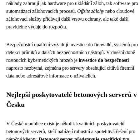
náklady zahrnují jak hardware pro ukládání záloh, tak software pro
automatizaci zálohovacích procesů.
Offsite zálohy
nebo cloudové
zálohovací služby přidávají další vrstvu ochrany, ale také další
pravidelné výdaje do rozpočtu.
Bezpečnostní opatření vyžadují investice do firewallů, systémů pro
detekci průniků a dalších bezpečnostních nástrojů. V dnešní době
rostoucích kybernetických hrozeb je
investice do bezpečnosti
naprosto nezbytná, zejména pro servery obsahující citlivá firemní
data nebo adresářové informace o uživatelích.
Nejlepší poskytovatelé betonových serverů v
Česku
V České republice existuje několik kvalitních poskytovatelů
betonových serverů, kteří nabízejí robustní a spolehlivá řešení pro
náročné klienty.
Betonový server představuje specifický typ