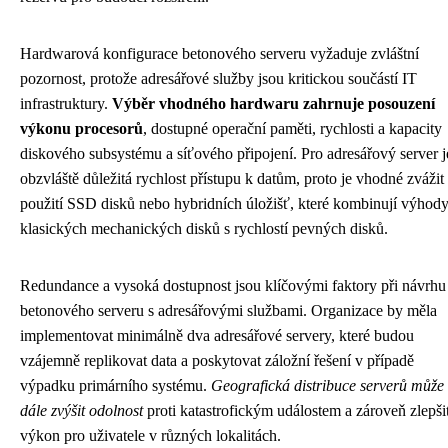
Hardwarová konfigurace betonového serveru vyžaduje zvláštní
pozornost, protože adresářové služby jsou kritickou součástí IT
infrastruktury.
Výběr vhodného hardwaru zahrnuje posouzení
výkonu procesorů
, dostupné operační paměti, rychlosti a kapacity
diskového subsystému a síťového připojení. Pro adresářový server j
obzvláště důležitá rychlost přístupu k datům, proto je vhodné zvážit
použití SSD disků nebo hybridních úložišť, které kombinují výhod
klasických mechanických disků s rychlostí pevných disků.
Redundance a vysoká dostupnost jsou klíčovými faktory při návrhu
betonového serveru s adresářovými službami. Organizace by měla
implementovat minimálně dva adresářové servery, které budou
vzájemně replikovat data a poskytovat záložní řešení v případě
výpadku primárního systému.
Geografická distribuce serverů může
dále zvýšit odolnost
proti katastrofickým událostem a zároveň zlepši
výkon pro uživatele v různých lokalitách.