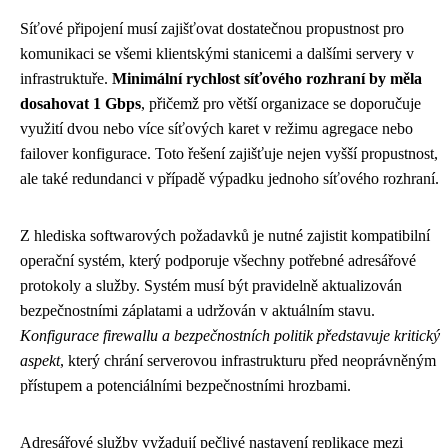
Síťové připojení musí zajišťovat dostatečnou propustnost pro
komunikaci se všemi klientskými stanicemi a dalšími servery v
infrastruktuře.
Minimální rychlost síťového rozhraní by měla
dosahovat 1 Gbps
, přičemž pro větší organizace se doporučuje
využití dvou nebo více síťových karet v režimu agregace nebo
failover konfigurace. Toto řešení zajišťuje nejen vyšší propustnost,
ale také redundanci v případě výpadku jednoho síťového rozhraní.
Z hlediska softwarových požadavků je nutné zajistit kompatibilní
operační systém, který podporuje všechny potřebné adresářové
protokoly a služby. Systém musí být pravidelně aktualizován
bezpečnostními záplatami a udržován v aktuálním stavu.
Konfigurace firewallu a bezpečnostních politik představuje kritický
aspekt
, který chrání serverovou infrastrukturu před neoprávněným
přístupem a potenciálními bezpečnostními hrozbami.
Adresářové služby vyžadují pečlivé nastavení replikace mezi