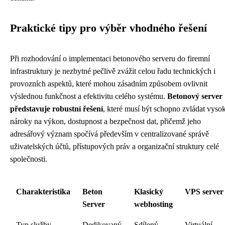
Praktické tipy pro výběr vhodného řešení
Při rozhodování o implementaci betonového serveru do firemní
infrastruktury je nezbytné pečlivě zvážit celou řadu technických i
provozních aspektů, které mohou zásadním způsobem ovlivnit
výslednou funkčnost a efektivitu celého systému.
Betonový server
představuje robustní řešení
, které musí být schopno zvládat vyso
nároky na výkon, dostupnost a bezpečnost dat, přičemž jeho
adresářový význam spočívá především v centralizované správě
uživatelských účtů, přístupových práv a organizační struktury celé
společnosti.
Charakteristika
Beton
Klasický
VPS server
Server
webhosting
Typ služby
Dedikovaný
Sdílený
Virtuální