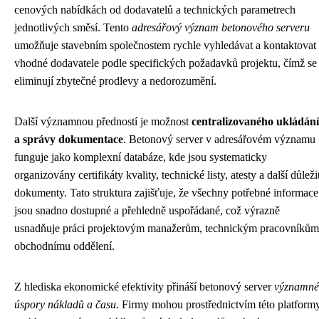
cenových nabídkách od dodavatelů a technických parametrech
jednotlivých směsí. Tento
adresářový význam betonového serveru
umožňuje stavebním společnostem rychle vyhledávat a kontaktovat
vhodné dodavatele podle specifických požadavků projektu, čímž se
eliminují zbytečné prodlevy a nedorozumění.
Další významnou předností je možnost
centralizovaného ukládání
a správy dokumentace
. Betonový server v adresářovém významu
funguje jako komplexní databáze, kde jsou systematicky
organizovány certifikáty kvality, technické listy, atesty a další důleži
dokumenty. Tato struktura zajišťuje, že všechny potřebné informace
jsou snadno dostupné a přehledně uspořádané, což výrazně
usnadňuje práci projektovým manažerům, technickým pracovníkům
obchodnímu oddělení.
Z hlediska ekonomické efektivity přináší betonový server
významné
úspory nákladů a času
. Firmy mohou prostřednictvím této platform