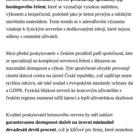
hostingového řešení
, které se vyznačuje vysokou stabilitou,
výkonem a bezpečností, podobně jako je beton pevným a odolným
stavebním materiálem. Tento termín se v adresářovém významu
vztahuje k fyzickým serverům s dedikovanými zdroji, které nejsou
sdíleny s ostatními uživateli.
Mezi přední poskytovatele v českém prostředí patří společnosti, kter
se specializují na komplexní serverová řešení s důrazem na
maximální dostupnost a výkon.
Tyto společnosti obvykle provozují
vlastní datová centra na území České republiky
, což zajišťuje nejen
rychlou odezvu, ale také soulad s evropskými standardy ochrany da
a GDPR. Fyzická blízkost serverů ke koncovým uživatelům v
českém regionu znamená nižší latenci a lepší uživatelskou zkušenost
Kvalitní poskytovatel betonového serveru by měl nabízet
garantovanou dostupnost služeb na úrovni minimálně
devadesáti devíti procent
, což je klíčové pro firmy, které nemohou