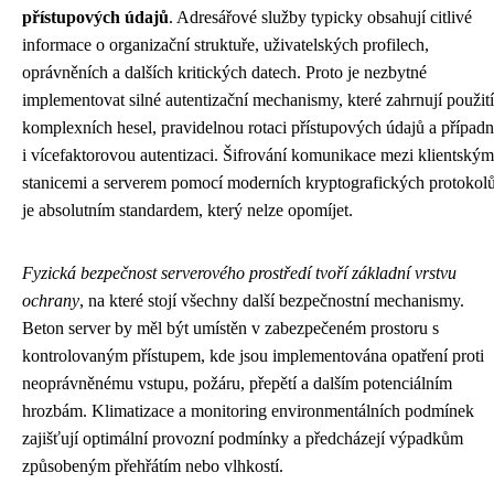
přístupových údajů
. Adresářové služby typicky obsahují citlivé
informace o organizační struktuře, uživatelských profilech,
oprávněních a dalších kritických datech. Proto je nezbytné
implementovat silné autentizační mechanismy, které zahrnují použití
komplexních hesel, pravidelnou rotaci přístupových údajů a případ
i vícefaktorovou autentizaci. Šifrování komunikace mezi klientským
stanicemi a serverem pomocí moderních kryptografických protokol
je absolutním standardem, který nelze opomíjet.
Fyzická bezpečnost serverového prostředí tvoří základní vrstvu
ochrany
, na které stojí všechny další bezpečnostní mechanismy.
Beton server by měl být umístěn v zabezpečeném prostoru s
kontrolovaným přístupem, kde jsou implementována opatření proti
neoprávněnému vstupu, požáru, přepětí a dalším potenciálním
hrozbám. Klimatizace a monitoring environmentálních podmínek
zajišťují optimální provozní podmínky a předcházejí výpadkům
způsobeným přehřátím nebo vlhkostí.