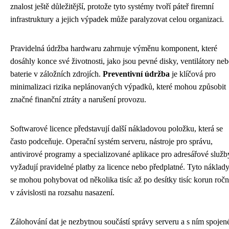
znalost ještě důležitější, protože tyto systémy tvoří páteř firemní
infrastruktury a jejich výpadek může paralyzovat celou organizaci.
Pravidelná údržba hardwaru zahrnuje výměnu komponent, které
dosáhly konce své životnosti, jako jsou pevné disky, ventilátory ne
baterie v záložních zdrojích.
Preventivní údržba
je klíčová pro
minimalizaci rizika neplánovaných výpadků, které mohou způsobit
značné finanční ztráty a narušení provozu.
Softwarové licence představují další nákladovou položku, která se
často podceňuje. Operační systém serveru, nástroje pro správu,
antivirové programy a specializované aplikace pro adresářové služb
vyžadují pravidelné platby za licence nebo předplatné. Tyto náklad
se mohou pohybovat od několika tisíc až po desítky tisíc korun roč
v závislosti na rozsahu nasazení.
Zálohování dat je nezbytnou součástí správy serveru a s ním spojen