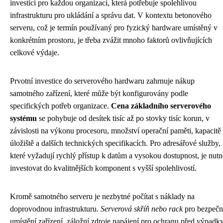
investici pro každou organizaci, která potřebuje spolehlivou
infrastrukturu pro ukládání a správu dat. V kontextu betonového
serveru, což je termín používaný pro fyzický hardware umístěný v
konkrétním prostoru, je třeba zvážit mnoho faktorů ovlivňujících
celkové výdaje.
Prvotní investice do serverového hardwaru zahrnuje nákup
samotného zařízení, které může být konfigurovány podle
specifických potřeb organizace.
Cena základního serverového
systému
se pohybuje od desítek tisíc až po stovky tisíc korun, v
závislosti na výkonu procesoru, množství operační paměti, kapacitě
úložiště a dalších technických specifikacích. Pro adresářové služby,
které vyžadují rychlý přístup k datům a vysokou dostupnost, je nutn
investovat do kvalitnějších komponent s vyšší spolehlivostí.
Kromě samotného serveru je nezbytné počítat s náklady na
doprovodnou infrastrukturu.
Serverová skříň nebo rack
pro bezpečn
umístění zařízení, záložní zdroje napájení pro ochranu před výpadk