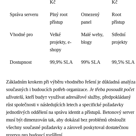
Kč
Kč
Správa serveru
Plný root
Omezený
Root
přístup
panel
přístup
Vhodné pro
Velké
Malé weby,
Střední
projekty, e-
blogy
projekty
shopy
Dostupnost
99,9% SLA
99% SLA
99,5% SLA
Základním krokem při výběru vhodného řešení je důkladná analýza
současných i budoucích potřeb organizace.
Je třeba posoudit počet
uživatelů
, kteří budут využívat adresářové služby, předpokládaný
růst společnosti v následujících letech a specifické požadavky
jednotlivých oddělení na správu identit a přístupů. Betonový server
musí být dimenzován tak, aby dokázal bez problémů obsloužit
všechny současné požadavky a zároveň poskytoval dostatečnou
rezervu pro budoucí rozšíření.