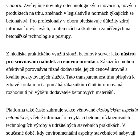
v oboru
. Zveřejňuje novinky o technologických inovacích, nových
produktech na trhu, změnách v legislativě a normách týkajících se
betonářství. Pro profesionály v oboru představuje důležitý zdroj
informací o výstavách, konferencích a školeních zaměřených na
betonářské technologie a postupy.
Z hlediska praktického využití slouží betonový server jako
nástroj
pro srovnávání nabídek a cenovou orientaci
. Zákazníci mohou
efektivně porovnávat různé dodavatele, jejich cenové úrovně a
kvalitu poskytovaných služeb. Tato transparentnost trhu přispívá k
zdravé konkurenci a pomáhá zákazníkům činit informovaná
rozhodnutí při výběru dodavatele betonových materiálů.
Platforma také často zahrnuje sekce věnované
ekologickým aspekt
betonářství
, včetně informací o recyklaci betonu, nízkoemisních
technologiích výroby a udržitelných stavebních praktikách. V
současné době, kdy environmentální aspekty stavebnictví nabývají