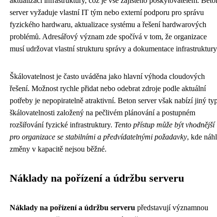
aktualizací infrastruktury, což je vše zajištěno poskytovatelem. Beto
server vyžaduje vlastní IT tým nebo externí podporu pro správu
fyzického hardwaru, aktualizace systému a řešení hardwarových
problémů. Adresářový význam zde spočívá v tom, že organizace
musí udržovat vlastní strukturu správy a dokumentace infrastruktury
Škálovatelnost je často uváděna jako hlavní výhoda cloudových
řešení. Možnost rychle přidat nebo odebrat zdroje podle aktuální
potřeby je nepopiratelně atraktivní. Beton server však nabízí jiný ty
škálovatelnosti založený na pečlivém plánování a postupném
rozšiřování fyzické infrastruktury.
Tento přístup může být vhodnější
pro organizace se stabilními a předvídatelnými požadavky
, kde náh
změny v kapacitě nejsou běžné.
Náklady na pořízení a údržbu serveru
Náklady na pořízení a údržbu serveru
představují významnou