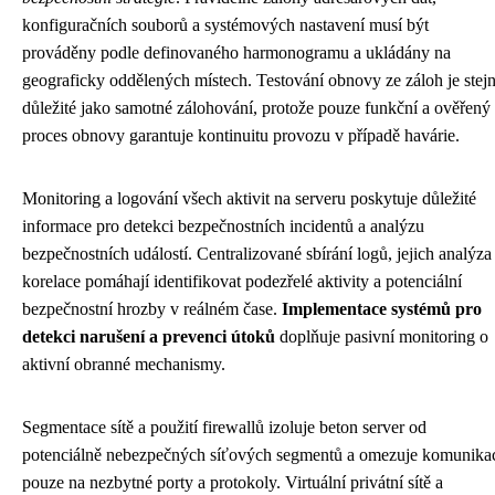
konfiguračních souborů a systémových nastavení musí být
prováděny podle definovaného harmonogramu a ukládány na
geograficky oddělených místech. Testování obnovy ze záloh je stej
důležité jako samotné zálohování, protože pouze funkční a ověřený
proces obnovy garantuje kontinuitu provozu v případě havárie.
Monitoring a logování všech aktivit na serveru poskytuje důležité
informace pro detekci bezpečnostních incidentů a analýzu
bezpečnostních událostí. Centralizované sbírání logů, jejich analýza
korelace pomáhají identifikovat podezřelé aktivity a potenciální
bezpečnostní hrozby v reálném čase.
Implementace systémů pro
detekci narušení a prevenci útoků
doplňuje pasivní monitoring o
aktivní obranné mechanismy.
Segmentace sítě a použití firewallů izoluje beton server od
potenciálně nebezpečných síťových segmentů a omezuje komunika
pouze na nezbytné porty a protokoly. Virtuální privátní sítě a