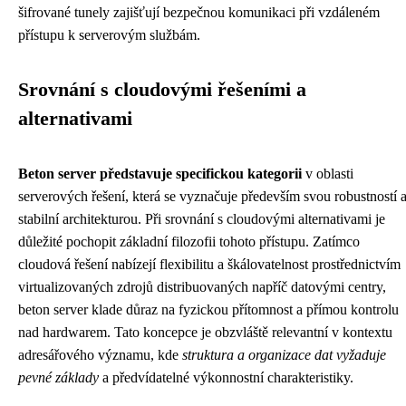
šifrované tunely zajišťují bezpečnou komunikaci při vzdáleném
přístupu k serverovým službám.
Srovnání s cloudovými řešeními a
alternativami
Beton server představuje specifickou kategorii
v oblasti
serverových řešení, která se vyznačuje především svou robustností 
stabilní architekturou. Při srovnání s cloudovými alternativami je
důležité pochopit základní filozofii tohoto přístupu. Zatímco
cloudová řešení nabízejí flexibilitu a škálovatelnost prostřednictvím
virtualizovaných zdrojů distribuovaných napříč datovými centry,
beton server klade důraz na fyzickou přítomnost a přímou kontrolu
nad hardwarem. Tato koncepce je obzvláště relevantní v kontextu
adresářového významu, kde
struktura a organizace dat vyžaduje
pevné základy
a předvídatelné výkonnostní charakteristiky.