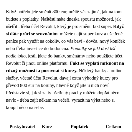
Když potřebujete směnit 800 eur, určitě vás zajímá, jak na tom
budete s poplatky. Naštěstí máte dneska spoustu možností, jak
ušetřit - třeba
účet Revolut
, který je pro směnu fakt super.
Když
si dáte práci se srovnáním
, můžete najít super kurz a ušetřené
peníze pak využít na cokoliv, co vás baví - dovča, nový koníček
nebo třeba investice do budoucna.
Poplatky se fakt dost liší
podle toho
, jestli jdete do banky, směnárny nebo použijete účet
Revolut či jinou online platformu.
Fakt se vyplatí mrknout na
různý možnosti a porovnat si kurzy.
Některý banky a online
služby, včetně účtu Revolut, dávají extra výhodný kurzy pro
převod 800 eur na koruny, hlavně když jste u nich noví.
Představte si, jak si za ty ušetřený prachy můžete dopřát něco
navíc - třeba zajít někam na večeři, vyrazit na výlet nebo si
koupit něco na sebe.
Poskytovatel
Kurz
Poplatek
Celkem