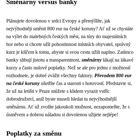
Směnárny versus banky
Plánujete dovolenou v srdci Evropy a přemýšlíte, jak
nejvýhodněji směnit 800 eur na české koruny? Ať už se chystáte
na výlet do malebných českých měst, na túry do majestátních
hor nebo si chcete užít pohostinnost místních obyvatel, správný
kurz je klíčem k tomu, abyste si svou cestu užili naplno. Zatímco
banky slibují jistotu a transparentnost,
směnárny
lákají na lákavé
kurzy a často nulové poplatky. Než se ale pro jednu z možností
rozhodnete, je dobré zvážit všechny faktory.
Převodem 800 eur
na české koruny
ušetříte čas a starosti s hotovostí. Představte si,
že už na letišti v Praze můžete s klidem vyrazit vstříc
dobrodružství, aniž byste museli hledat tu nejvýhodnější
směnárnu. Ať už zvolíte jakoukoli možnost, nezapomeňte, že s
úsměvem a dobrou náladou si dovolenou užijete nejlépe!
Poplatky za směnu