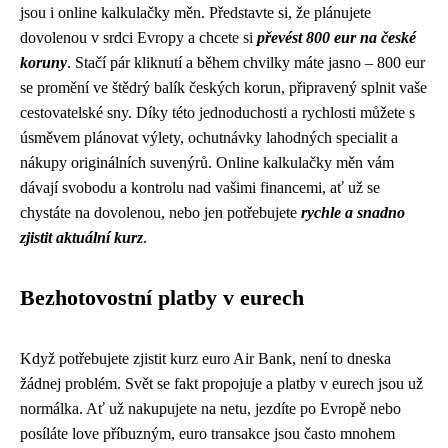
jsou i online kalkulačky měn. Představte si, že plánujete
dovolenou v srdci Evropy a chcete si
převést 800 eur na české
koruny
. Stačí pár kliknutí a během chvilky máte jasno – 800 eur
se promění ve štědrý balík českých korun, připravený splnit vaše
cestovatelské sny. Díky této jednoduchosti a rychlosti můžete s
úsměvem plánovat výlety, ochutnávky lahodných specialit a
nákupy originálních suvenýrů. Online kalkulačky měn vám
dávají svobodu a kontrolu nad vašimi financemi, ať už se
chystáte na dovolenou, nebo jen potřebujete
rychle a snadno
zjistit aktuální kurz
.
Bezhotovostní platby v eurech
Když potřebujete zjistit
kurz euro Air Bank
, není to dneska
žádnej problém. Svět se fakt propojuje a platby v eurech jsou už
normálka. Ať už nakupujete na netu, jezdíte po Evropě nebo
posíláte love příbuzným, euro transakce jsou často mnohem