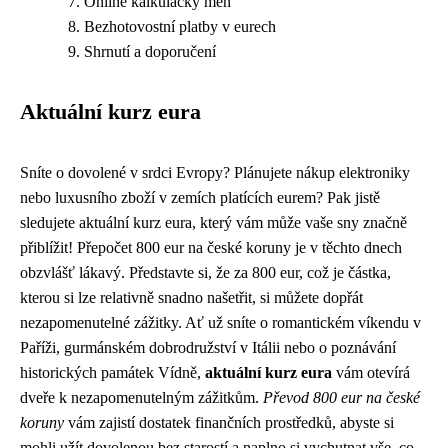
Online kalkulačky měn
Bezhotovostní platby v eurech
Shrnutí a doporučení
Aktuální kurz eura
Sníte o dovolené v srdci Evropy? Plánujete nákup elektroniky
nebo luxusního zboží v zemích platících eurem? Pak jistě
sledujete aktuální kurz eura, který vám může vaše sny značně
přiblížit! Přepočet 800 eur na české koruny je v těchto dnech
obzvlášť lákavý. Představte si, že za 800 eur, což je částka,
kterou si lze relativně snadno našetřit, si můžete dopřát
nezapomenutelné zážitky. Ať už sníte o romantickém víkendu v
Paříži, gurmánském dobrodružství v Itálii nebo o poznávání
historických památek Vídně,
aktuální kurz eura
vám otevírá
dveře k nezapomenutelným zážitkům.
Převod 800 eur na české
koruny
vám zajistí dostatek finančních prostředků, abyste si
mohli užít dovolenou bez starostí a naplno si vychutnat vše, co