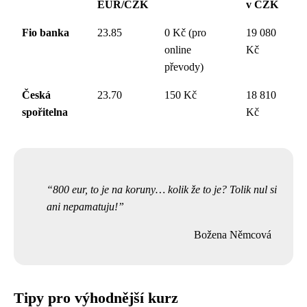
EUR/CZK
v CZK
Fio banka
23.85
0 Kč (pro
19 080
online
Kč
převody)
Česká
23.70
150 Kč
18 810
spořitelna
Kč
800 eur, to je na koruny… kolik že to je? Tolik nul si
ani nepamatuju!
Božena Němcová
Tipy pro výhodnější kurz