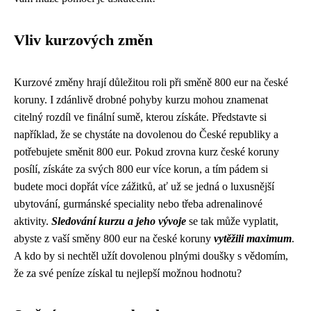
Vliv kurzových změn
Kurzové změny hrají důležitou roli při směně 800 eur na české
koruny. I zdánlivě drobné pohyby kurzu mohou znamenat
citelný rozdíl ve finální sumě, kterou získáte. Představte si
například, že se chystáte na dovolenou do České republiky a
potřebujete směnit 800 eur. Pokud zrovna kurz české koruny
posílí, získáte za svých 800 eur více korun, a tím pádem si
budete moci dopřát více zážitků, ať už se jedná o luxusnější
ubytování, gurmánské speciality nebo třeba adrenalinové
aktivity.
Sledování kurzu a jeho vývoje
se tak může vyplatit,
abyste z vaší směny 800 eur na české koruny
vytěžili maximum
.
A kdo by si nechtěl užít dovolenou plnými doušky s vědomím,
že za své peníze získal tu nejlepší možnou hodnotu?