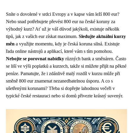
Sníte o dovolené v srdci Evropy a v kapse vám leží 800 eur?
Nebo snad potřebujete převést 800 eur na české koruny za
výhodný kurz? Ať už je váš důvod jakýkoli, existuje několik
tipů, jak z vašich eur získat maximum.
Sledujte aktuální kurzy
měn
a využijte momentu, kdy je česká koruna silná. Existuje
řada online nástrojů a aplikací, které vám s tím pomohou.
Nebojte se porovnat nabídky
různých bank a směnáren. Často
se liší ve výši poplatků a kurzech, takže si můžete přijít na pěkné
peníze. Pamatujte, že i zdánlivě malý rozdíl v kurzu může při
směně 800 eur znamenat nezanedbatelnou úsporu. A co s
ušetřenými korunami? Třeba si dopřejte lahodnou večeři v
typické české restauraci nebo si domů přivezte krásný suvenýr.