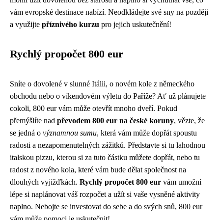
vám evropské destinace nabízí. Neodkládejte své sny na později
a využijte
příznivého kurzu
pro jejich uskutečnění!
Rychlý propočet 800 eur
Sníte o dovolené v slunné Itálii, o novém kole z německého
obchodu nebo o víkendovém výletu do Paříže? Ať už plánujete
cokoli, 800 eur vám může otevřít mnoho dveří. Pokud
přemýšlíte nad
převodem 800 eur na české koruny
, vězte, že
se jedná o
významnou sumu
, která vám může dopřát spoustu
radosti a nezapomenutelných zážitků. Představte si tu lahodnou
italskou pizzu, kterou si za tuto částku můžete dopřát, nebo tu
radost z nového kola, které vám bude dělat společnost na
dlouhých vyjížďkách.
Rychlý propočet 800 eur
vám umožní
lépe si naplánovat váš rozpočet a užít si vaše vysněné aktivity
naplno. Nebojte se investovat do sebe a do svých snů, 800 eur
vám může pomoci je uskutečnit!