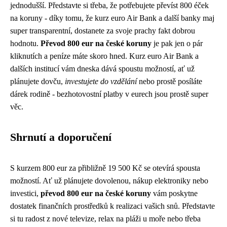
jednodušší. Představte si třeba, že potřebujete převíst 800 éček
na koruny - díky tomu, že kurz euro Air Bank a další banky maj
super transparentní, dostanete za svoje prachy fakt dobrou
hodnotu.
Převod 800 eur na české koruny
je pak jen o pár
kliknutích a peníze máte skoro hned. Kurz euro Air Bank a
dalších institucí vám dneska dává spoustu možností, ať už
plánujete dovču,
investujete do vzdělání
nebo prostě posíláte
dárek rodině - bezhotovostní platby v eurech jsou prostě super
věc.
Shrnutí a doporučení
S kurzem 800 eur za přibližně 19 500 Kč se otevírá spousta
možností. Ať už plánujete dovolenou, nákup elektroniky nebo
investici,
převod 800 eur na české koruny
vám poskytne
dostatek finančních prostředků k realizaci vašich snů. Představte
si tu radost z nové televize, relax na pláži u moře nebo třeba