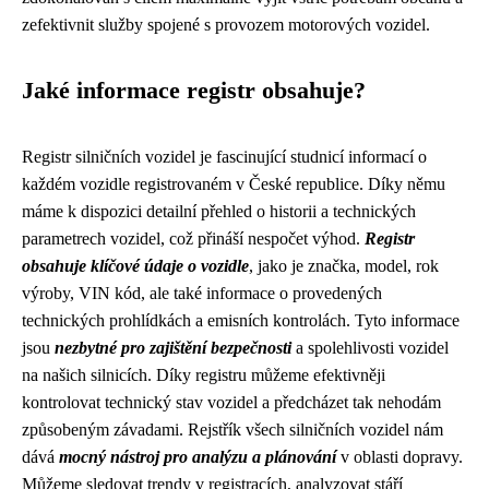
zefektivnit služby spojené s provozem motorových vozidel.
Jaké informace registr obsahuje?
Registr silničních vozidel je fascinující studnicí informací o
každém vozidle registrovaném v České republice. Díky němu
máme k dispozici detailní přehled o historii a technických
parametrech vozidel, což přináší nespočet výhod.
Registr
obsahuje klíčové údaje o vozidle
, jako je značka, model, rok
výroby, VIN kód, ale také informace o provedených
technických prohlídkách a emisních kontrolách. Tyto informace
jsou
nezbytné pro zajištění bezpečnosti
a spolehlivosti vozidel
na našich silnicích. Díky registru můžeme efektivněji
kontrolovat technický stav vozidel a předcházet tak nehodám
způsobeným závadami. Rejstřík všech silničních vozidel nám
dává
mocný nástroj pro analýzu a plánování
v oblasti dopravy.
Můžeme sledovat trendy v registracích, analyzovat stáří