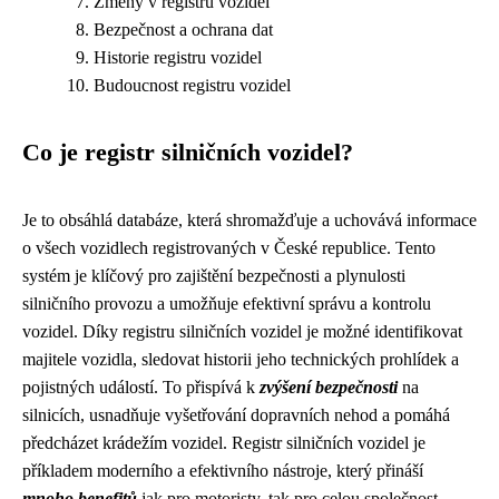
Změny v registru vozidel
Bezpečnost a ochrana dat
Historie registru vozidel
Budoucnost registru vozidel
Co je registr silničních vozidel?
Je to obsáhlá databáze, která shromažďuje a uchovává informace
o všech vozidlech registrovaných v České republice. Tento
systém je klíčový pro zajištění bezpečnosti a plynulosti
silničního provozu a umožňuje efektivní správu a kontrolu
vozidel. Díky registru silničních vozidel je možné identifikovat
majitele vozidla, sledovat historii jeho technických prohlídek a
pojistných událostí. To přispívá k
zvýšení bezpečnosti
na
silnicích, usnadňuje vyšetřování dopravních nehod a pomáhá
předcházet krádežím vozidel. Registr silničních vozidel je
příkladem moderního a efektivního nástroje, který přináší
mnoho benefitů
jak pro motoristy, tak pro celou společnost.