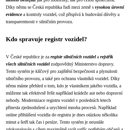
Díky němu se Česká republika řadí mezi země s
vysokou úrovní
evidence
a kontroly vozidel, což přispívá k budování důvěry a
transparentnosti v silničním provozu.
Kdo spravuje registr vozidel?
V České republice je za
registr silničních vozidel
a
rejstřík
všech silničních vozidel
zodpovědný Ministerstvo dopravy.
Tento systém je klíčový pro zajištění bezpečnosti a plynulosti
silničního provozu, a také pro ochranu vlastníků vozidel. Díky
němu máme přehled o tom, kdo je vlastníkem jakého vozidla, a
můžeme tak efektivně řešit například krádeže aut nebo dopravní
nehody. Modernizace registru vozidel v posledních letech
přinesla zjednodušení a urychlení mnoha procesů. Například
online přihlášení vozidla do registru je dnes otázkou několika
minut a šetří tak čas i peníze. Tento systém je neustále
zdokonalován s cílem maximálně vyjít vstříc potřebám občanů a