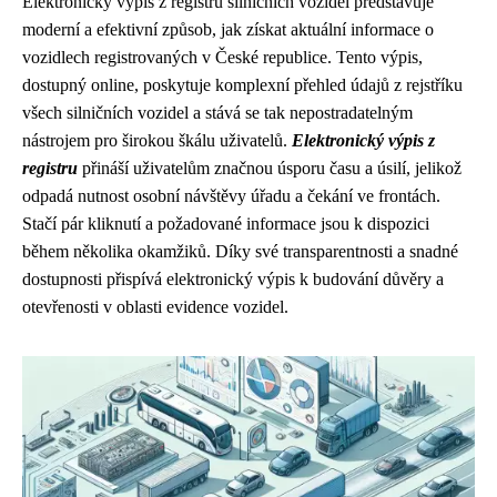
Elektronický výpis z registru silničních vozidel představuje
moderní a efektivní způsob, jak získat aktuální informace o
vozidlech registrovaných v České republice. Tento výpis,
dostupný online, poskytuje komplexní přehled údajů z rejstříku
všech silničních vozidel a stává se tak nepostradatelným
nástrojem pro širokou škálu uživatelů.
Elektronický výpis z
registru
přináší uživatelům značnou úsporu času a úsilí, jelikož
odpadá nutnost osobní návštěvy úřadu a čekání ve frontách.
Stačí pár kliknutí a požadované informace jsou k dispozici
během několika okamžiků. Díky své transparentnosti a snadné
dostupnosti přispívá elektronický výpis k budování důvěry a
otevřenosti v oblasti evidence vozidel.