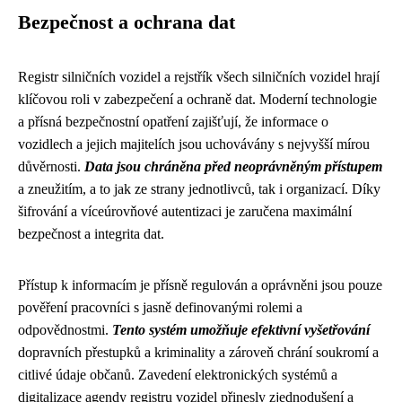
Bezpečnost a ochrana dat
Registr silničních vozidel a rejstřík všech silničních vozidel hrají
klíčovou roli v zabezpečení a ochraně dat. Moderní technologie
a přísná bezpečnostní opatření zajišťují, že informace o
vozidlech a jejich majitelích jsou uchovávány s nejvyšší mírou
důvěrnosti.
Data jsou chráněna před neoprávněným přístupem
a zneužitím, a to jak ze strany jednotlivců, tak i organizací. Díky
šifrování a víceúrovňové autentizaci je zaručena maximální
bezpečnost a integrita dat.
Přístup k informacím je přísně regulován a oprávněni jsou pouze
pověření pracovníci s jasně definovanými rolemi a
odpovědnostmi.
Tento systém umožňuje efektivní vyšetřování
dopravních přestupků a kriminality a zároveň chrání soukromí a
citlivé údaje občanů. Zavedení elektronických systémů a
digitalizace agendy registru vozidel přinesly zjednodušení a