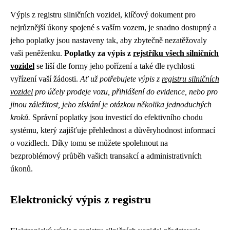
Výpis z registru silničních vozidel, klíčový dokument pro
nejrůznější úkony spojené s vaším vozem, je snadno dostupný a
jeho poplatky jsou nastaveny tak, aby zbytečně nezatěžovaly
vaši peněženku.
Poplatky za výpis z
rejstříku všech silničních
vozidel
se liší dle formy jeho pořízení a také dle rychlosti
vyřízení vaší žádosti.
Ať už potřebujete výpis z
registru silničních
vozidel
pro účely prodeje vozu, přihlášení do evidence, nebo pro
jinou záležitost, jeho získání je otázkou několika jednoduchých
kroků.
Správní poplatky jsou investicí do efektivního chodu
systému, který zajišťuje přehlednost a důvěryhodnost informací
o vozidlech. Díky tomu se můžete spolehnout na
bezproblémový průběh vašich transakcí a administrativních
úkonů.
Elektronický výpis z registru