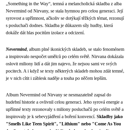
„Something in the Way“, temná a melancholická skladba z alba
Nevermind od Nirvany, se stala hymnou pro celou generaci. Její
syrovost a upřímnost, ačkoliv se dotýkají těžkých témat, rezonují
s posluchači dodnes. Skladba je důkazem síly hudby, která
dokáže dát hlas pocitům izolace a odcizení.
Nevermind
, album plné ikonických skladeb, se stalo fenoménem
a inspirovalo nespočet umělců po celém světě. Nirvana dokázala
oslovit miliony lidí a dát jim najevo, že nejsou sami ve svých
pocitech. A i když se texty některých skladeb mohou zdát temné,
je v nich cítit i záblesk naděje a touha po něčem lepším.
Album Nevermind od Nirvany se nesmazatelně zapsal do
hudební historie a ovlivnil celou generaci. Jeho syrová energie a
upřímné texty rezonovaly s miliony posluchačů po celém světě a
inspirovaly je k sebevyjádření a boření konvencí.
Skladby jako
"Smells Like Teen Spirit", "Lithium" nebo "Come As You