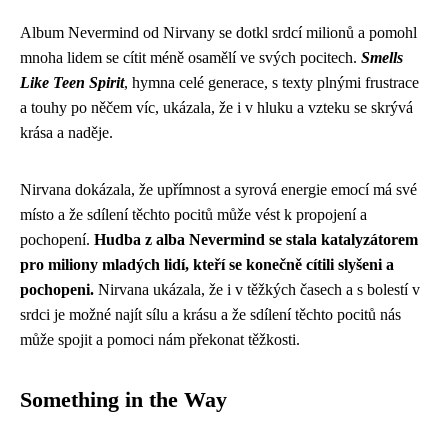
Album Nevermind od Nirvany se dotkl srdcí milionů a pomohl
mnoha lidem se cítit méně osamělí ve svých pocitech.
Smells
Like Teen Spirit
, hymna celé generace, s texty plnými frustrace
a touhy po něčem víc, ukázala, že i v hluku a vzteku se skrývá
krása a naděje.
Nirvana dokázala, že upřímnost a syrová energie emocí má své
místo a že sdílení těchto pocitů může vést k propojení a
pochopení.
Hudba z alba Nevermind se stala katalyzátorem
pro miliony mladých lidí, kteří se konečně cítili slyšeni a
pochopeni.
Nirvana ukázala, že i v těžkých časech a s bolestí v
srdci je možné najít sílu a krásu a že sdílení těchto pocitů nás
může spojit a pomoci nám překonat těžkosti.
Something in the Way