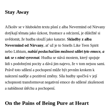
Stay Away
Ačkoliv se v hlubokém textu písní z alba Nevermind od Nirvany
dotýkají témata jako úzkost, frustrace a odcizení, je důležité si
uvědomit, že hudba slouží jako katarze.
Skladby z alba
Nevermind od Nirvany
, ať už je to Smells Like Teen Spirit
nebo Lithium,
nabízí posluchačům možnost sdílet tyto emoce, a
tak se s nimi vyrovnat
. Hudba se stává mostem, který spojuje
lidi s podobnými pocity a dává jim najevo, že v tom nejsou sami.
Právě toto sdílení a pochopení může být prvním krokem k
nalezení naděje a pozitivní změny. Síla hudby spočívá v její
schopnosti transformovat negativní emoce do sdílené zkušenosti
a nabídnout útěchu a pochopení.
On the Pains of Being Pure at Heart