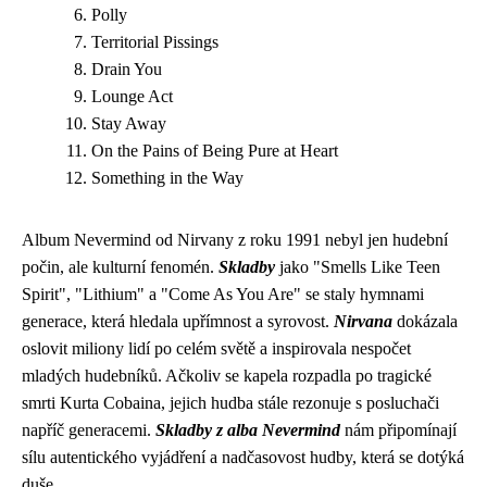
Polly
Territorial Pissings
Drain You
Lounge Act
Stay Away
On the Pains of Being Pure at Heart
Something in the Way
Album Nevermind od Nirvany z roku 1991 nebyl jen hudební
počin, ale kulturní fenomén.
Skladby
jako "Smells Like Teen
Spirit", "Lithium" a "Come As You Are" se staly hymnami
generace, která hledala upřímnost a syrovost.
Nirvana
dokázala
oslovit miliony lidí po celém světě a inspirovala nespočet
mladých hudebníků. Ačkoliv se kapela rozpadla po tragické
smrti Kurta Cobaina, jejich hudba stále rezonuje s posluchači
napříč generacemi.
Skladby z alba Nevermind
nám připomínají
sílu autentického vyjádření a nadčasovost hudby, která se dotýká
duše.