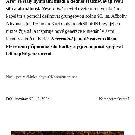
Are" se staly hymnami mládí a dodnes si uchovávají svou
sílu a aktuálnost.
Nevermind
otevřel dveře mnohým dalším
kapelám a pomohl definovat grungeovou scénu 90. let. Ačkoliv
Nirvana a její frontman Kurt Cobain odešli příliš brzy, jejich
hudba žije dál a inspiruje nové generace k hledání vlastní
identity a boření bariér.
Nevermind
je nadčasovým dílem,
které nám připomíná sílu hudby a její schopnost spojovat
lidi napříč generacemi.
Našli jste v článku chybu?
Kontaktujte nás
Publikováno: 02. 12. 2024
Kategorie:
Ostatní