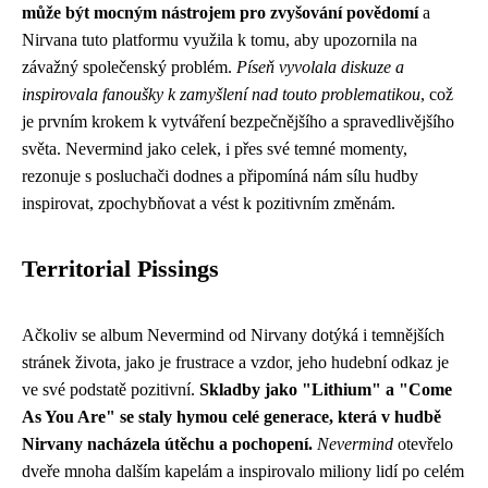
může být mocným nástrojem pro zvyšování povědomí
a
Nirvana tuto platformu využila k tomu, aby upozornila na
závažný společenský problém.
Píseň vyvolala diskuze a
inspirovala fanoušky k zamyšlení nad touto problematikou
, což
je prvním krokem k vytváření bezpečnějšího a spravedlivějšího
světa. Nevermind jako celek, i přes své temné momenty,
rezonuje s posluchači dodnes a připomíná nám sílu hudby
inspirovat, zpochybňovat a vést k pozitivním změnám.
Territorial Pissings
Ačkoliv se album Nevermind od Nirvany dotýká i temnějších
stránek života, jako je frustrace a vzdor, jeho hudební odkaz je
ve své podstatě pozitivní.
Skladby jako "Lithium" a "Come
As You Are" se staly hymou celé generace, která v hudbě
Nirvany nacházela útěchu a pochopení.
Nevermind
otevřelo
dveře mnoha dalším kapelám a inspirovalo miliony lidí po celém