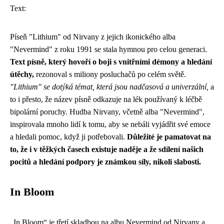
Text:
Píseň "Lithium" od Nirvany z jejich ikonického alba
"Nevermind" z roku 1991 se stala hymnou pro celou generaci.
Text písně, který hovoří o boji s vnitřními démony a hledání
útěchy,
rezonoval s miliony posluchačů po celém světě.
"Lithium" se dotýká témat, která jsou nadčasová a univerzální,
a
to i přesto, že název písně odkazuje na lék používaný k léčbě
bipolární poruchy. Hudba Nirvany, včetně alba "Nevermind",
inspirovala mnoho lidí k tomu, aby se nebáli vyjádřit své emoce
a hledali pomoc, když ji potřebovali.
Důležité je pamatovat na
to, že i v těžkých časech existuje naděje a že sdílení našich
pocitů a hledání podpory je známkou síly, nikoli slabosti.
In Bloom
„In Bloom“ je třetí skladbou na albu Nevermind od Nirvany a