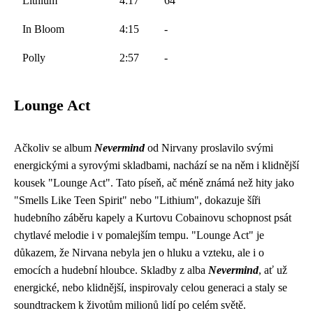
Lithium
4:17
64
In Bloom
4:15
-
Polly
2:57
-
Lounge Act
Ačkoliv se album
Nevermind
od Nirvany proslavilo svými
energickými a syrovými skladbami, nachází se na něm i klidnější
kousek "Lounge Act". Tato píseň, ač méně známá než hity jako
"Smells Like Teen Spirit" nebo "Lithium", dokazuje šíři
hudebního záběru kapely a Kurtovu Cobainovu schopnost psát
chytlavé melodie i v pomalejším tempu. "Lounge Act" je
důkazem, že Nirvana nebyla jen o hluku a vzteku, ale i o
emocích a hudební hloubce. Skladby z alba
Nevermind
, ať už
energické, nebo klidnější, inspirovaly celou generaci a staly se
soundtrackem k životům milionů lidí po celém světě.