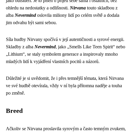
jako outsideři. Je to píseň o přijetí sebe sama i ostatních, bez
ohledu na nedostatky a odlišnosti.
Nirvana
touto skladbou z
alba
Nevermind
oslovila miliony lidí po celém světě a dodala
jim odvahu být sami sebou.
Síla hudby Nirvany spočívá v její autentičnosti a syrové energii.
Skladby z alba
Nevermind
, jako „Smells Like Teen Spirit“ nebo
„Lithium“, se staly symbolem generace a inspirovaly mnoho
mladých lidí k vyjádření vlastních pocitů a názorů.
Důležité je si uvědomit, že i přes temnější témata, která Nirvana
ve své hudbě otevírala, vždy v ní byla přítomna naděje a touha
po změně.
Breed
Ačkoliv se Nirvana proslavila syrovým a často temným zvukem,