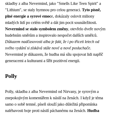
skladby z alba Nevermind, jako "Smells Like Teen Spirit" a
"Lithium", se staly hymnou pro celou generaci.
Tyto písně,
plné energie a syrové emoc
e, dokázaly oslovit miliony
mladých lidí po celém světě a dát jim pocit sounáležitosti.
Nevermind se stalo symbolem změny
, otevřelo dveře novým
hudebním směrům a inspirovalo nespočet dalších umělců.
Důkazem nadčasovosti alba je fakt, že i po třiceti letech od
svého vydání si získává stále nové a nové posluchače
.
Nevermind je důkazem, že hudba má sílu spojovat lidi napříč
generacemi a kulturami a šířit pozitivní energii.
Polly
Polly, skladba z alba Nevermind od Nirvany, je syrovým a
znepokojivým komentářem k násilí na ženách. I když je téma
samo o sobě temné, píseň slouží jako důležitá připomínka
naléhavosti boje proti násilí páchanému na ženách.
Hudba