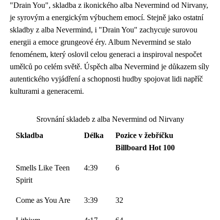
"Drain You", skladba z ikonického alba Nevermind od Nirvany,
je syrovým a energickým výbuchem emocí. Stejně jako ostatní
skladby z alba Nevermind, i "Drain You" zachycuje surovou
energii a emoce grungeové éry. Album Nevermind se stalo
fenoménem, který oslovil celou generaci a inspiroval nespočet
umělců po celém světě. Úspěch alba Nevermind je důkazem síly
autentického vyjádření a schopnosti hudby spojovat lidi napříč
kulturami a generacemi.
Srovnání skladeb z alba Nevermind od Nirvany
Skladba
Délka
Pozice v žebříčku
Billboard Hot 100
Smells Like Teen
4:39
6
Spirit
Come as You Are
3:39
32