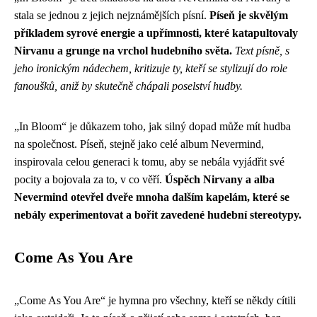
stala se jednou z jejich nejznámějších písní.
Píseň je skvělým
příkladem syrové energie a upřímnosti, které katapultovaly
Nirvanu a grunge na vrchol hudebního světa.
Text písně, s
jeho ironickým nádechem, kritizuje ty, kteří se stylizují do role
fanoušků, aniž by skutečně chápali poselství hudby.
„In Bloom“ je důkazem toho, jak silný dopad může mít hudba
na společnost. Píseň, stejně jako celé album Nevermind,
inspirovala celou generaci k tomu, aby se nebála vyjádřit své
pocity a bojovala za to, v co věří.
Úspěch Nirvany a alba
Nevermind otevřel dveře mnoha dalším kapelám, které se
nebály experimentovat a bořit zavedené hudební stereotypy.
Come As You Are
„Come As You Are“ je hymna pro všechny, kteří se někdy cítili