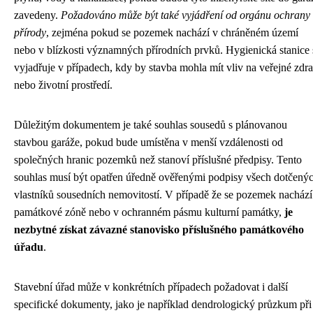
zavedeny.
Požadováno může být také vyjádření od orgánu ochrany
přírody
, zejména pokud se pozemek nachází v chráněném území
nebo v blízkosti významných přírodních prvků. Hygienická stanice 
vyjadřuje v případech, kdy by stavba mohla mít vliv na veřejné zdra
nebo životní prostředí.
Důležitým dokumentem je také souhlas sousedů s plánovanou
stavbou garáže, pokud bude umístěna v menší vzdálenosti od
společných hranic pozemků než stanoví příslušné předpisy. Tento
souhlas musí být opatřen úředně ověřenými podpisy všech dotčený
vlastníků sousedních nemovitostí. V případě že se pozemek nachází
památkové zóně nebo v ochranném pásmu kulturní památky,
je
nezbytné získat závazné stanovisko příslušného památkového
úřadu
.
Stavební úřad může v konkrétních případech požadovat i další
specifické dokumenty, jako je například dendrologický průzkum při