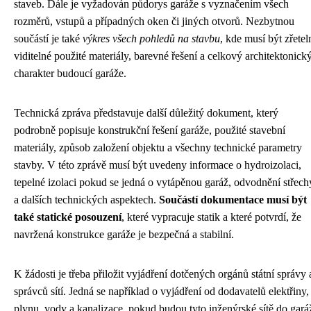
staveb. Dále je vyžadován půdorys garáže s vyznačením všech
rozměrů, vstupů a případných oken či jiných otvorů. Nezbytnou
součástí je také
výkres všech pohledů na stavbu
, kde musí být zřetel
viditelné použité materiály, barevné řešení a celkový architektonick
charakter budoucí garáže.
Technická zpráva představuje další důležitý dokument, který
podrobně popisuje konstrukční řešení garáže, použité stavební
materiály, způsob založení objektu a všechny technické parametry
stavby. V této zprávě musí být uvedeny informace o hydroizolaci,
tepelné izolaci pokud se jedná o vytápěnou garáž, odvodnění střech
a dalších technických aspektech.
Součástí dokumentace musí být
také statické posouzení
, které vypracuje statik a které potvrdí, že
navržená konstrukce garáže je bezpečná a stabilní.
K žádosti je třeba přiložit vyjádření dotčených orgánů státní správy 
správců sítí. Jedná se například o vyjádření od dodavatelů elektřiny,
plynu, vody a kanalizace, pokud budou tyto inženýrské sítě do gará