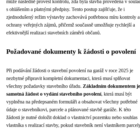
může následně provést kontrolu, zda byla stavba provedena v soula
s ohlášením a platnými předpisy. Tento postup zajišťuje, že i
zjednodušený režim výstavby zachovává potřebnou míru kontroly a
ochrany veřejných zájmů, přičemž současně umožňuje rychlejší a
efektivnější realizaci stavebních záměrů občanů.
Požadované dokumenty k žádosti o povolení
Při podávání žádosti o stavební povolení na garáž v roce 2025 je
nezbytné připravit kompletní dokumentaci, která musí splňovat
všechny požadavky stavebního úřadu.
Základním dokumentem j
samotná žádost o vydání stavebního povolení
, která musí být
vyplněna na předepsaném formuláři a obsahovat všechny potřebné
údaje o stavebníkovi, parcele a plánované stavbě garáže. K této
žádosti je nutné doložit doklad o vlastnictví pozemku nebo souhlas
vlastníka s realizací stavby, pokud stavebník není vlastníkem parcely