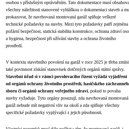
osobou s příslušným oprávněním. Tato dokumentace musí obsahova
všechny náležitosti stanovené vyhláškou o dokumentaci staveb a mu
prokazovat, že navrhovaná montovaná garáž splňuje veškeré
technické požadavky na stavby. Mezi tyto požadavky patří zejména
požární bezpečnost, statická stabilita konstrukce, ochrana zdraví os
a hygiena, bezpečnost při užívání stavby a ochrana životního
prostředí.
V kontextu stavebního povolení na garáž v roce 2025 je třeba zmíni
také povinnost získání stanovisek dotčených orgánů státní správy.
Stavební úřad si v rámci povolovacího řízení vyžádá vyjádření
od orgánů ochrany životního prostředí, hasičského záchrannéh
sboru či orgánů ochrany veřejného zdraví
, pokud to povaha
stavby vyžaduje. Tyto orgány posuzují, zda navrhovaná montovaná
garáž nebude mít negativní vliv na okolí a zda splňuje všechny
specifické požadavky vyplývající z jejich působnosti.
Vlastníci pozemků musí dále počítat s tím, že montovaná garáž, i