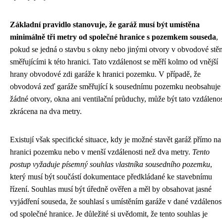
Základní pravidlo stanovuje, že garáž musí být umístěna
minimálně tři metry od společné hranice s pozemkem souseda
,
pokud se jedná o stavbu s okny nebo jinými otvory v obvodové stě
směřujícími k této hranici. Tato vzdálenost se měří kolmo od vnější
hrany obvodové zdi garáže k hranici pozemku. V případě, že
obvodová zeď garáže směřující k sousednímu pozemku neobsahuje
žádné otvory, okna ani ventilační průduchy, může být tato vzdáleno
zkrácena na dva metry.
Existují však specifické situace, kdy je možné stavět garáž přímo na
hranici pozemku nebo v menší vzdálenosti než dva metry.
Tento
postup vyžaduje písemný souhlas vlastníka sousedního pozemku
,
který musí být součástí dokumentace předkládané ke stavebnímu
řízení. Souhlas musí být úředně ověřen a měl by obsahovat jasné
vyjádření souseda, že souhlasí s umístěním garáže v dané vzdálenos
od společné hranice. Je důležité si uvědomit, že tento souhlas je