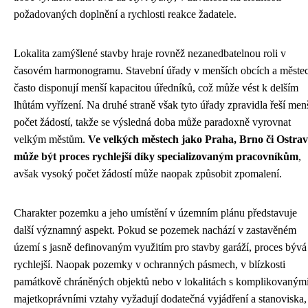
požadovaných doplnění a rychlosti reakce žadatele.
Lokalita zamýšlené stavby hraje rovněž nezanedbatelnou roli v
časovém harmonogramu. Stavební úřady v menších obcích a měste
často disponují menší kapacitou úředníků, což může vést k delším
lhůtám vyřízení. Na druhé straně však tyto úřady zpravidla řeší men
počet žádostí, takže se výsledná doba může paradoxně vyrovnat
velkým městům.
Ve velkých městech jako Praha, Brno či Ostra
může být proces rychlejší díky specializovaným pracovníkům
,
avšak vysoký počet žádostí může naopak způsobit zpomalení.
Charakter pozemku a jeho umístění v územním plánu představuje
další významný aspekt. Pokud se pozemek nachází v zastavěném
území s jasně definovaným využitím pro stavby garáží, proces bývá
rychlejší. Naopak pozemky v ochranných pásmech, v blízkosti
památkově chráněných objektů nebo v lokalitách s komplikovaným
majetkoprávními vztahy vyžadují dodatečná vyjádření a stanoviska,