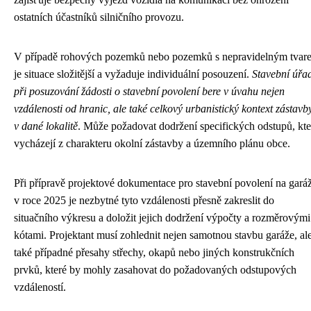
ostatních účastníků silničního provozu.
V případě rohových pozemků nebo pozemků s nepravidelným tvar
je situace složitější a vyžaduje individuální posouzení.
Stavební úřa
při posuzování žádosti o stavební povolení bere v úvahu nejen
vzdálenosti od hranic, ale také celkový urbanistický kontext zástavb
v dané lokalitě
. Může požadovat dodržení specifických odstupů, kte
vycházejí z charakteru okolní zástavby a územního plánu obce.
Při přípravě projektové dokumentace pro stavební povolení na gará
v roce 2025 je nezbytné tyto vzdálenosti přesně zakreslit do
situačního výkresu a doložit jejich dodržení výpočty a rozměrovými
kótami. Projektant musí zohlednit nejen samotnou stavbu garáže, al
také případné přesahy střechy, okapů nebo jiných konstrukčních
prvků, které by mohly zasahovat do požadovaných odstupových
vzdáleností.