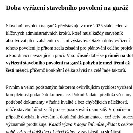
Doba vyřízení stavebního povolení na garáž
Stavební povolení na garáž představuje v roce 2025 stále jeden z
klíčových administrativních kroků, které musí každý stavebník
absolvovat před zahájením vlastní výstavby. Otázka doby vyřízení
tohoto povolení je přitom zcela zásadní pro plánování celého projek
a koordinaci navazujících prací. V současné době se
průměrná do
vyřízení stavebního povolení na garáž pohybuje mezi třemi až
šesti měsíci
, přičemž konkrétní délka závisí na celé řadě faktorů.
Prvním a velmi podstatným faktorem ovlivňujícím rychlost vyřízení 
kompletnost podané dokumentace. Pokud žadatel předloží všechny
potřebné dokumenty v řádné kvalitě a bez chybějících náležitostí,
může stavební úřad začít proces posuzování okamžitě. V opačném
případě dochází k výzvám k doplnění dokumentace, což celý proce
významně prodlužuje.
Každá výzva k doplnění může přidat k celko
době vyřízení další dva až čtyři týdny
, v závislosti na složitosti