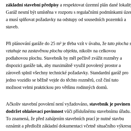
základní stavební předpisy
a respektovat územní plán dané lokalit
Garáž nesmí být umístěna v rozporu s regulačními podmínkami úze
a musí splňovat požadavky na odstupy od sousedních pozemků a
staveb.
Při plánování garáže do 25 m² je třeba vzít v úvahu, že
tato plocha 
vztahuje na zastavěnou plochu objektu
, nikoliv na celkovou
podlahovou plochu. Stavebník by měl pečlivě zvážit rozměry a
dispozici garáže tak, aby maximálně využil povolený prostor a
zároveň splnil všechny technické požadavky. Standardní garáž pro
jedno vozidlo se běžně vejde do těchto rozměrů, což činí tuto
možnost velmi praktickou pro většinu rodinných domů.
Ačkoliv stavební povolení není vyžadováno,
stavebník je povinen
dodržet ohlašovací povinnost
vůči příslušnému stavebnímu úřadu.
To znamená, že před zahájením stavebních prací je nutné stavbu
oznámit a předložit základní dokumentaci včetně situačního výkresu