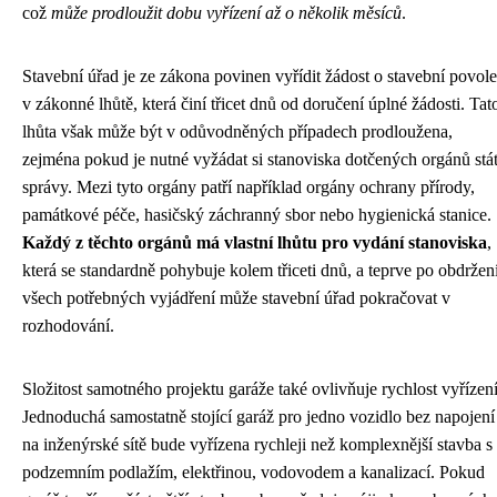
což
může prodloužit dobu vyřízení až o několik měsíců
.
Stavební úřad je ze zákona povinen vyřídit žádost o stavební povole
v zákonné lhůtě, která činí třicet dnů od doručení úplné žádosti. Tat
lhůta však může být v odůvodněných případech prodloužena,
zejména pokud je nutné vyžádat si stanoviska dotčených orgánů stá
správy. Mezi tyto orgány patří například orgány ochrany přírody,
památkové péče, hasičský záchranný sbor nebo hygienická stanice.
Každý z těchto orgánů má vlastní lhůtu pro vydání stanoviska
,
která se standardně pohybuje kolem třiceti dnů, a teprve po obdržen
všech potřebných vyjádření může stavební úřad pokračovat v
rozhodování.
Složitost samotného projektu garáže také ovlivňuje rychlost vyřízení
Jednoduchá samostatně stojící garáž pro jedno vozidlo bez napojení
na inženýrské sítě bude vyřízena rychleji než komplexnější stavba s
podzemním podlažím, elektřinou, vodovodem a kanalizací. Pokud