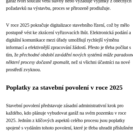
garáž tvoří součást větší stavby nebo vyžaduje výjimky z obecných
požadavků na výstavbu, proces se přirozeně prodlužuje.
V roce 2025 pokračuje digitalizace stavebního řízení, což by mělo
postupně vést ke zkrácení vyřizovacích lhůt. Elektronická podání a
digitální komunikace mezi úřady umožňují rychlejší výměnu
informací a efektivnější zpracování žádostí. Přesto je třeba počítat s
tím, že
přechodné období zavádění nových systémů může paradoxn
některé procesy dočasně zpomalit
, než si všichni účastníci na nové
prostředí zvyknou.
Poplatky za stavební povolení v roce 2025
Stavební povolení představuje zásadní administrativní krok pro
každého, kdo plánuje vybudovat garáž na svém pozemku v roce
2025. Jedním z klíčových aspektů celého procesu jsou poplatky
spojené s vydáním tohoto povolení, které je třeba uhradit příslušné