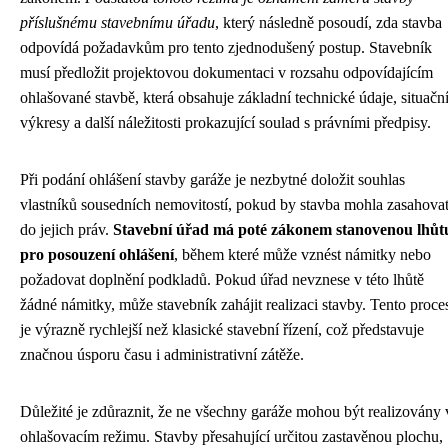
příslušnému stavebnímu úřadu
, který následně posoudí, zda stavba
odpovídá požadavkům pro tento zjednodušený postup. Stavebník
musí předložit projektovou dokumentaci v rozsahu odpovídajícím
ohlašované stavbě, která obsahuje základní technické údaje, situačn
výkresy a další náležitosti prokazující soulad s právními předpisy.
Při podání ohlášení stavby garáže je nezbytné doložit souhlas
vlastníků sousedních nemovitostí, pokud by stavba mohla zasahova
do jejich práv.
Stavební úřad má poté zákonem stanovenou lhůt
pro posouzení ohlášení
, během které může vznést námitky nebo
požadovat doplnění podkladů. Pokud úřad nevznese v této lhůtě
žádné námitky, může stavebník zahájit realizaci stavby. Tento proce
je výrazně rychlejší než klasické stavební řízení, což představuje
značnou úsporu času i administrativní zátěže.
Důležité je zdůraznit, že ne všechny garáže mohou být realizovány 
ohlašovacím režimu. Stavby přesahující určitou zastavěnou plochu,