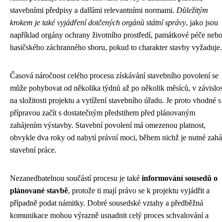
stavebními předpisy a dalšími relevantními normami.
Důležitým
krokem je také vyjádření dotčených orgánů státní správy
, jako jsou
například orgány ochrany životního prostředí, památkové péče neb
hasičského záchranného sboru, pokud to charakter stavby vyžaduje.
Časová náročnost celého procesu získávání stavebního povolení se
může pohybovat od několika týdnů až po několik měsíců, v závislos
na složitosti projektu a vytížení stavebního úřadu. Je proto vhodné s
přípravou začít s dostatečným předstihem před plánovaným
zahájením výstavby. Stavební povolení má omezenou platnost,
obvykle dva roky od nabytí právní moci, během nichž je nutné zaháj
stavební práce.
Nezanedbatelnou součástí procesu je také
informování sousedů o
plánované stavbě
, protože ti mají právo se k projektu vyjádřit a
případně podat námitky. Dobré sousedské vztahy a předběžná
komunikace mohou výrazně usnadnit celý proces schvalování a