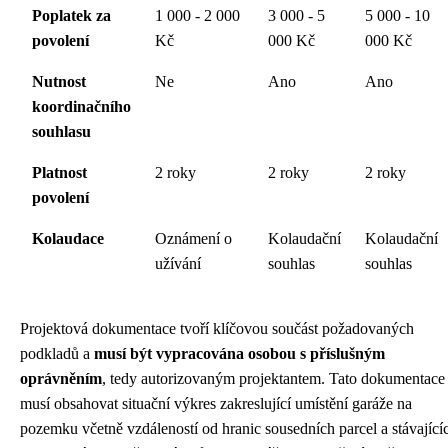
Poplatek za
1 000 - 2 000
3 000 - 5
5 000 - 10
povolení
Kč
000 Kč
000 Kč
Nutnost
Ne
Ano
Ano
koordinačního
souhlasu
Platnost
2 roky
2 roky
2 roky
povolení
Kolaudace
Oznámení o
Kolaudační
Kolaudační
užívání
souhlas
souhlas
Projektová dokumentace tvoří klíčovou součást požadovaných
podkladů a
musí být vypracována osobou s příslušným
oprávněním
, tedy autorizovaným projektantem. Tato dokumentace
musí obsahovat situační výkres zakreslující umístění garáže na
pozemku včetně vzdáleností od hranic sousedních parcel a stávající