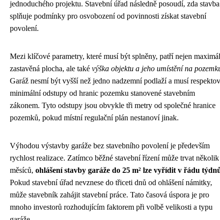
jednoduchého projektu. Stavební úřad následně posoudí, zda stavba
splňuje podmínky pro osvobození od povinnosti získat stavební
povolení.
Mezi klíčové parametry, které musí být splněny, patří nejen maximá
zastavěná plocha, ale také
výška objektu a jeho umístění na pozemk
Garáž nesmí být vyšší než jedno nadzemní podlaží a musí respektov
minimální odstupy od hranic pozemku stanovené stavebním
zákonem. Tyto odstupy jsou obvykle tři metry od společné hranice
pozemků, pokud místní regulační plán nestanoví jinak.
Výhodou výstavby garáže bez stavebního povolení je především
rychlost realizace. Zatímco běžné stavební řízení může trvat několik
měsíců,
ohlášení stavby garáže do 25 m² lze vyřídit v řádu týdn
Pokud stavební úřad nevznese do třiceti dnů od ohlášení námitky,
může stavebník zahájit stavební práce. Tato časová úspora je pro
mnoho investorů rozhodujícím faktorem při volbě velikosti a typu
garáže.