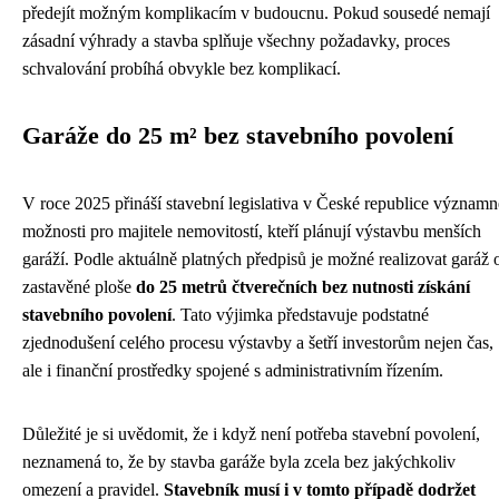
předejít možným komplikacím v budoucnu. Pokud sousedé nemají
zásadní výhrady a stavba splňuje všechny požadavky, proces
schvalování probíhá obvykle bez komplikací.
Garáže do 25 m² bez stavebního povolení
V roce 2025 přináší stavební legislativa v České republice významn
možnosti pro majitele nemovitostí, kteří plánují výstavbu menších
garáží. Podle aktuálně platných předpisů je možné realizovat garáž 
zastavěné ploše
do 25 metrů čtverečních bez nutnosti získání
stavebního povolení
. Tato výjimka představuje podstatné
zjednodušení celého procesu výstavby a šetří investorům nejen čas,
ale i finanční prostředky spojené s administrativním řízením.
Důležité je si uvědomit, že i když není potřeba stavební povolení,
neznamená to, že by stavba garáže byla zcela bez jakýchkoliv
omezení a pravidel.
Stavebník musí i v tomto případě dodržet