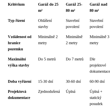
Kritérium
Garáž do 25
Garáž 25-
Garáž nad
m²
80 m²
80 m²
Typ řízení
Ohlášení
Stavební
Stavební
stavby
povolení
povolení
Vzdálenost od
Minimálně 2
Minimálně
Minimálně 3
hranice
metry
2 metry
metry
pozemku
Maximální
Do 5 metrů
Do 7 metrů
Dle
výška stavby
projektové
dokumentac
Doba vyřízení
15-30 dní
30-60 dní
60-90 dní
Projektová
Zjednodušená
Úplná
Úplná +
dokumentace
statický
posudek