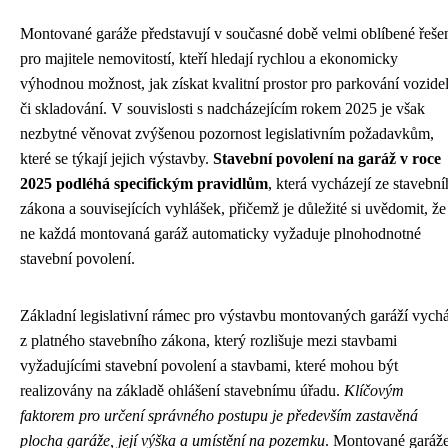
Montované garáže představují v současné době velmi oblíbené řeše
pro majitele nemovitostí, kteří hledají rychlou a ekonomicky
výhodnou možnost, jak získat kvalitní prostor pro parkování vozide
či skladování. V souvislosti s nadcházejícím rokem 2025 je však
nezbytné věnovat zvýšenou pozornost legislativním požadavkům,
které se týkají jejich výstavby.
Stavební povolení na garáž v roce
2025 podléhá specifickým pravidlům
, která vycházejí ze stavebn
zákona a souvisejících vyhlášek, přičemž je důležité si uvědomit, že
ne každá montovaná garáž automaticky vyžaduje plnohodnotné
stavební povolení.
Základní legislativní rámec pro výstavbu montovaných garáží vychá
z platného stavebního zákona, který rozlišuje mezi stavbami
vyžadujícími stavební povolení a stavbami, které mohou být
realizovány na základě ohlášení stavebnímu úřadu.
Klíčovým
faktorem pro určení správného postupu je především zastavěná
plocha garáže, její výška a umístění na pozemku
. Montované garáže