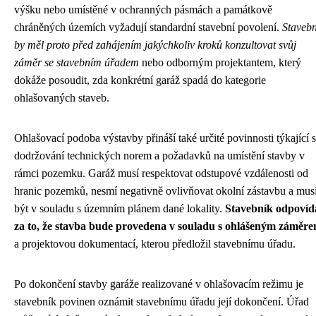
výšku nebo umístěné v ochranných pásmách a památkově
chráněných územích vyžadují standardní stavební povolení.
Stavebn
by měl proto před zahájením jakýchkoliv kroků konzultovat svůj
záměr se stavebním úřadem
nebo odborným projektantem, který
dokáže posoudit, zda konkrétní garáž spadá do kategorie
ohlašovaných staveb.
Ohlašovací podoba výstavby přináší také určité povinnosti týkající 
dodržování technických norem a požadavků na umístění stavby v
rámci pozemku. Garáž musí respektovat odstupové vzdálenosti od
hranic pozemků, nesmí negativně ovlivňovat okolní zástavbu a mus
být v souladu s územním plánem dané lokality.
Stavebník odpovíd
za to, že stavba bude provedena v souladu s ohlášeným záměr
a projektovou dokumentací, kterou předložil stavebnímu úřadu.
Po dokončení stavby garáže realizované v ohlašovacím režimu je
stavebník povinen oznámit stavebnímu úřadu její dokončení. Úřad