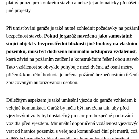
platný pouze pro konkrétní stavbu a nelze jej automaticky přenášet 
jiné projekty.
Při umisťování garáže je také nutné zohlednit požadavky na požární
bezpečnost staveb.
Pokud je garáž navržena jako samostatně
stojící objekt v bezprostřední blízkosti jiné budovy na vlastním
pozemku, musí být dodržena minimální odstupová vzdálenost
,
která závisí na požárním zatížení a konstrukčním řešení obou staveb
Tato vzdálenost se obvykle pohybuje mezi dvěma až osmi metry,
přičemž konkrétní hodnota je určena požárně bezpečnostním řešen
zpracovaným autorizovanou osobou.
Důležitým aspektem je také umístění vjezdu do garáže vzhledem k
veřejné komunikaci. Garáž by měla být navržena tak, aby před
vjezdovými vraty byl dostatečný prostor pro bezpečné parkování
vozidla před vjezdem. Minimální doporučená vzdálenost vjezdovýc
vrat od hranice pozemku s veřejnou komunikací činí pět metrů, což
zajišťuje bezpečný výjezd vozidla na komunikaci bez ohrožení