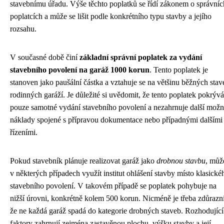
stavebnímu úřadu. Výše těchto poplatků se řídí zákonem o správníc
poplatcích a může se lišit podle konkrétního typu stavby a jejího
rozsahu.
V současné době činí
základní správní poplatek za vydání
stavebního povolení na garáž 1000 korun
. Tento poplatek je
stanoven jako paušální částka a vztahuje se na většinu běžných stav
rodinných garáží. Je důležité si uvědomit, že tento poplatek pokrývá
pouze samotné vydání stavebního povolení a nezahrnuje další mož
náklady spojené s přípravou dokumentace nebo případnými dalšími
řízeními.
Pokud stavebník plánuje realizovat garáž jako
drobnou stavbu
, můž
v některých případech využít institut ohlášení stavby místo klasické
stavebního povolení. V takovém případě se poplatek pohybuje na
nižší úrovni, konkrétně kolem 500 korun. Nicméně je třeba zdůrazni
že ne každá garáž spadá do kategorie drobných staveb. Rozhodující
faktory zahrnují zejména zastavěnou plochu, výšku stavby a její