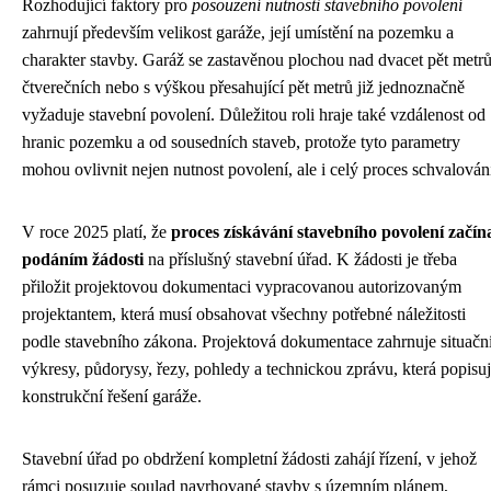
Rozhodující faktory pro
posouzení nutnosti stavebního povolení
zahrnují především velikost garáže, její umístění na pozemku a
charakter stavby. Garáž se zastavěnou plochou nad dvacet pět metr
čtverečních nebo s výškou přesahující pět metrů již jednoznačně
vyžaduje stavební povolení. Důležitou roli hraje také vzdálenost od
hranic pozemku a od sousedních staveb, protože tyto parametry
mohou ovlivnit nejen nutnost povolení, ale i celý proces schvalován
V roce 2025 platí, že
proces získávání stavebního povolení začín
podáním žádosti
na příslušný stavební úřad. K žádosti je třeba
přiložit projektovou dokumentaci vypracovanou autorizovaným
projektantem, která musí obsahovat všechny potřebné náležitosti
podle stavebního zákona. Projektová dokumentace zahrnuje situačn
výkresy, půdorysy, řezy, pohledy a technickou zprávu, která popisu
konstrukční řešení garáže.
Stavební úřad po obdržení kompletní žádosti zahájí řízení, v jehož
rámci posuzuje soulad navrhované stavby s územním plánem,