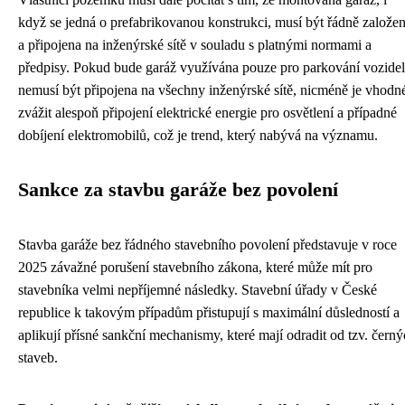
když se jedná o prefabrikovanou konstrukci, musí být řádně založe
a připojena na inženýrské sítě v souladu s platnými normami a
předpisy. Pokud bude garáž využívána pouze pro parkování vozidel
nemusí být připojena na všechny inženýrské sítě, nicméně je vhodn
zvážit alespoň připojení elektrické energie pro osvětlení a případné
dobíjení elektromobilů, což je trend, který nabývá na významu.
Sankce za stavbu garáže bez povolení
Stavba garáže bez řádného stavebního povolení představuje v roce
2025 závažné porušení stavebního zákona, které může mít pro
stavebníka velmi nepříjemné následky. Stavební úřady v České
republice k takovým případům přistupují s maximální důsledností a
aplikují přísné sankční mechanismy, které mají odradit od tzv. čern
staveb.