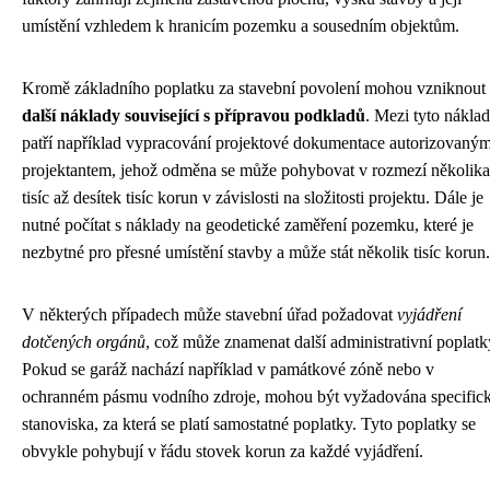
umístění vzhledem k hranicím pozemku a sousedním objektům.
Kromě základního poplatku za stavební povolení mohou vzniknout
další náklady související s přípravou podkladů
. Mezi tyto nákla
patří například vypracování projektové dokumentace autorizovaný
projektantem, jehož odměna se může pohybovat v rozmezí několika
tisíc až desítek tisíc korun v závislosti na složitosti projektu. Dále je
nutné počítat s náklady na geodetické zaměření pozemku, které je
nezbytné pro přesné umístění stavby a může stát několik tisíc korun.
V některých případech může stavební úřad požadovat
vyjádření
dotčených orgánů
, což může znamenat další administrativní poplatk
Pokud se garáž nachází například v památkové zóně nebo v
ochranném pásmu vodního zdroje, mohou být vyžadována specific
stanoviska, za která se platí samostatné poplatky. Tyto poplatky se
obvykle pohybují v řádu stovek korun za každé vyjádření.