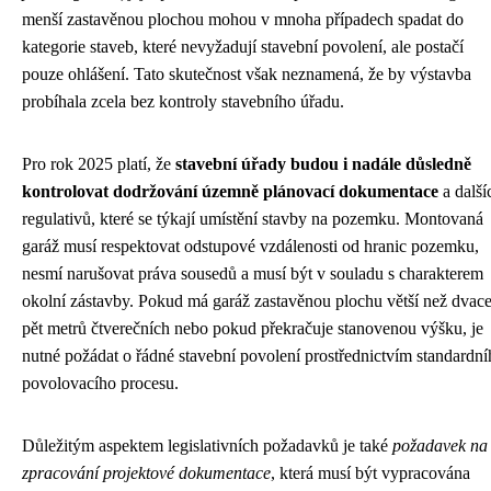
menší zastavěnou plochou mohou v mnoha případech spadat do
kategorie staveb, které nevyžadují stavební povolení, ale postačí
pouze ohlášení. Tato skutečnost však neznamená, že by výstavba
probíhala zcela bez kontroly stavebního úřadu.
Pro rok 2025 platí, že
stavební úřady budou i nadále důsledně
kontrolovat dodržování územně plánovací dokumentace
a další
regulativů, které se týkají umístění stavby na pozemku. Montovaná
garáž musí respektovat odstupové vzdálenosti od hranic pozemku,
nesmí narušovat práva sousedů a musí být v souladu s charakterem
okolní zástavby. Pokud má garáž zastavěnou plochu větší než dvace
pět metrů čtverečních nebo pokud překračuje stanovenou výšku, je
nutné požádat o řádné stavební povolení prostřednictvím standardn
povolovacího procesu.
Důležitým aspektem legislativních požadavků je také
požadavek na
zpracování projektové dokumentace
, která musí být vypracována