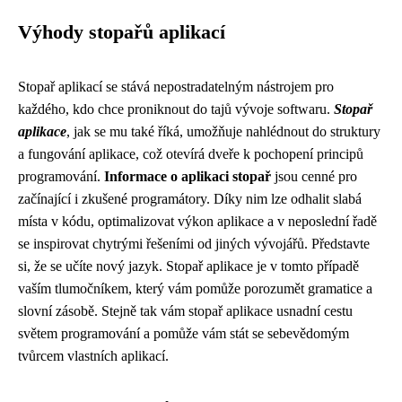
Výhody stopařů aplikací
Stopař aplikací se stává nepostradatelným nástrojem pro
každého, kdo chce proniknout do tajů vývoje softwaru.
Stopař
aplikace
, jak se mu také říká, umožňuje nahlédnout do struktury
a fungování aplikace, což otevírá dveře k pochopení principů
programování.
Informace o aplikaci stopař
jsou cenné pro
začínající i zkušené programátory. Díky nim lze odhalit slabá
místa v kódu, optimalizovat výkon aplikace a v neposlední řadě
se inspirovat chytrými řešeními od jiných vývojářů. Představte
si, že se učíte nový jazyk. Stopař aplikace je v tomto případě
vaším tlumočníkem, který vám pomůže porozumět gramatice a
slovní zásobě. Stejně tak vám stopař aplikace usnadní cestu
světem programování a pomůže vám stát se sebevědomým
tvůrcem vlastních aplikací.