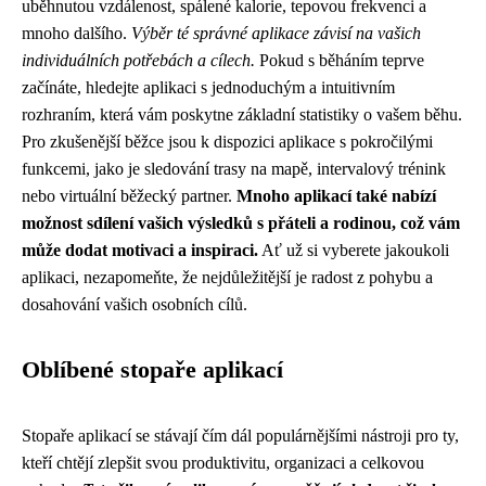
uběhnutou vzdálenost, spálené kalorie, tepovou frekvenci a
mnoho dalšího.
Výběr té správné aplikace závisí na vašich
individuálních potřebách a cílech.
Pokud s běháním teprve
začínáte, hledejte aplikaci s jednoduchým a intuitivním
rozhraním, která vám poskytne základní statistiky o vašem běhu.
Pro zkušenější běžce jsou k dispozici aplikace s pokročilými
funkcemi, jako je sledování trasy na mapě, intervalový trénink
nebo virtuální běžecký partner.
Mnoho aplikací také nabízí
možnost sdílení vašich výsledků s přáteli a rodinou, což vám
může dodat motivaci a inspiraci.
Ať už si vyberete jakoukoli
aplikaci, nezapomeňte, že nejdůležitější je radost z pohybu a
dosahování vašich osobních cílů.
Oblíbené stopaře aplikací
Stopaře aplikací se stávají čím dál populárnějšími nástroji pro ty,
kteří chtějí zlepšit svou produktivitu, organizaci a celkovou