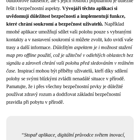
outdoorové nadšence, ale s jejich rostoucí popularitou je důležité
řešit i bezpečnostní aspekty.
Vývojáři těchto aplikací si
uvědomují důležitost bezpečnosti a implementují funkce,
které chrání soukromí a bezpečnost uživatelů.
Například
mnohé aplikace umožňují sdílet vaši polohu pouze s vybranými
kontakty a v nastavení soukromí si můžete zvolit, kdo uvidí vaše
trasy a další informace.
Důležitým aspektem je i možnost stažení
map pro offline použití, což je užitečné v odlehlých oblastech bez
signálu a zároveň chrání vaši polohu před sledováním v reálném
čase.
Inspirací mohou být příběhy uživatelů, kteří díky sdílení
polohy se svými blízkými zvládli nenadálé situace v přírodě.
Pamatujte, že i přes všechny bezpečnostní prvky je důležité
používat zdravý rozum a dodržovat základní bezpečnostní
pravidla při pobytu v přírodě.
Stopař aplikace, digitální průvodce světem inovací,