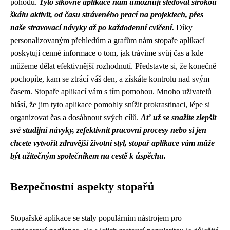
pohodu.
Tyto šikovné aplikace nám umožňují sledovat širokou
škálu aktivit, od času stráveného prací na projektech, přes
naše stravovací návyky až po každodenní cvičení.
Díky
personalizovaným přehledům a grafům nám stopaře aplikací
poskytují cenné informace o tom, jak trávíme svůj čas a kde
můžeme dělat efektivnější rozhodnutí. Představte si, že konečně
pochopíte, kam se ztrácí váš den, a získáte kontrolu nad svým
časem. Stopaře aplikací vám s tím pomohou. Mnoho uživatelů
hlásí, že jim tyto aplikace pomohly snížit prokrastinaci, lépe si
organizovat čas a dosáhnout svých cílů.
Ať už se snažíte zlepšit
své studijní návyky, zefektivnit pracovní procesy nebo si jen
chcete vytvořit zdravější životní styl, stopař aplikace vám může
být užitečným společníkem na cestě k úspěchu.
Bezpečnostní aspekty stopařů
Stopařské aplikace se staly populárním nástrojem pro