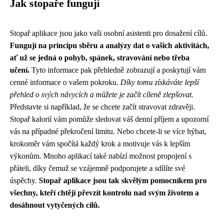
Jak stopaře fungují
Stopař aplikace jsou jako vaši osobní asistenti pro dosažení cílů.
Fungují na principu sběru a analýzy dat o vašich aktivitách,
ať už se jedná o pohyb, spánek, stravování nebo třeba
učení.
Tyto informace pak přehledně zobrazují a poskytují vám
cenné informace o vašem pokroku.
Díky tomu získáváte lepší
přehled o svých návycích a můžete je začít cíleně zlepšovat.
Představte si například, že se chcete začít stravovat zdravěji.
Stopař kalorií vám pomůže sledovat váš denní příjem a upozorní
vás na případné překročení limitu. Nebo chcete-li se více hýbat,
krokoměr vám spočítá každý krok a motivuje vás k lepším
výkonům. Mnoho aplikací také nabízí možnost propojení s
přáteli, díky čemuž se vzájemně podporujete a sdílíte své
úspěchy.
Stopař aplikace jsou tak skvělým pomocníkem pro
všechny, kteří chtějí převzít kontrolu nad svým životem a
dosáhnout vytyčených cílů.