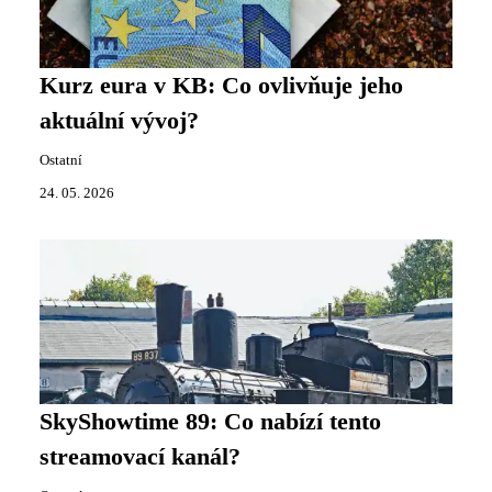
Kurz eura v KB: Co ovlivňuje jeho
aktuální vývoj?
Ostatní
24. 05. 2026
SkyShowtime 89: Co nabízí tento
streamovací kanál?