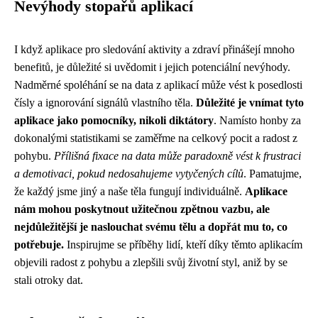
Nevýhody stopařů aplikací
I když aplikace pro sledování aktivity a zdraví přinášejí mnoho
benefitů, je důležité si uvědomit i jejich potenciální nevýhody.
Nadměrné spoléhání se na data z aplikací může vést k posedlosti
čísly a ignorování signálů vlastního těla.
Důležité je vnímat tyto
aplikace jako pomocníky, nikoli diktátory
. Namísto honby za
dokonalými statistikami se zaměřme na celkový pocit a radost z
pohybu.
Přílišná fixace na data může paradoxně vést k frustraci
a demotivaci, pokud nedosahujeme vytyčených cílů
. Pamatujme,
že každý jsme jiný a naše těla fungují individuálně.
Aplikace
nám mohou poskytnout užitečnou zpětnou vazbu, ale
nejdůležitější je naslouchat svému tělu a dopřát mu to, co
potřebuje.
Inspirujme se příběhy lidí, kteří díky těmto aplikacím
objevili radost z pohybu a zlepšili svůj životní styl, aniž by se
stali otroky dat.