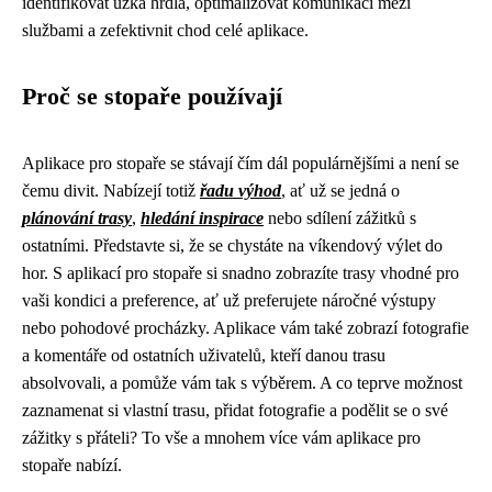
identifikovat úzká hrdla, optimalizovat komunikaci mezi
službami a zefektivnit chod celé aplikace.
Proč se stopaře používají
Aplikace pro stopaře se stávají čím dál populárnějšími a není se
čemu divit. Nabízejí totiž
řadu výhod
, ať už se jedná o
plánování trasy
,
hledání inspirace
nebo sdílení zážitků s
ostatními. Představte si, že se chystáte na víkendový výlet do
hor. S aplikací pro stopaře si snadno zobrazíte trasy vhodné pro
vaši kondici a preference, ať už preferujete náročné výstupy
nebo pohodové procházky. Aplikace vám také zobrazí fotografie
a komentáře od ostatních uživatelů, kteří danou trasu
absolvovali, a pomůže vám tak s výběrem. A co teprve možnost
zaznamenat si vlastní trasu, přidat fotografie a podělit se o své
zážitky s přáteli? To vše a mnohem více vám aplikace pro
stopaře nabízí.