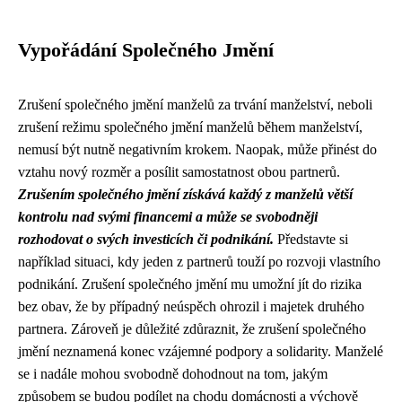
Vypořádání Společného Jmění
Zrušení společného jmění manželů za trvání manželství, neboli
zrušení režimu společného jmění manželů během manželství,
nemusí být nutně negativním krokem. Naopak, může přinést do
vztahu nový rozměr a posílit samostatnost obou partnerů.
Zrušením společného jmění získává každý z manželů větší
kontrolu nad svými financemi a může se svobodněji
rozhodovat o svých investicích či podnikání.
Představte si
například situaci, kdy jeden z partnerů touží po rozvoji vlastního
podnikání. Zrušení společného jmění mu umožní jít do rizika
bez obav, že by případný neúspěch ohrozil i majetek druhého
partnera. Zároveň je důležité zdůraznit, že zrušení společného
jmění neznamená konec vzájemné podpory a solidarity. Manželé
se i nadále mohou svobodně dohodnout na tom, jakým
způsobem se budou podílet na chodu domácnosti a výchově