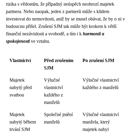
rizika s vědomím, že případný neúspěch neohrozí majetek
partnera. Nebo naopak, jeden z partnerů může s klidem
investovat do nemovitosti, aniž by se musel obávat, že by o ni v
budoucnu přišel. Zrušení SJM tak může být krokem k větší
finanční nezávislosti a svobodě, a tím i k
harmonii a
spokojenosti
ve vztahu.
Vlastnictví
Před zrušením
Po zrušení SJM
SJM
Majetek
Výlučné
Výlučné vlastnictví
nabytý před
vlastnictví
každého z manželů
svatbou
každého z
manželů
Majetek
Společné jmění
Výlučné vlastnictví
nabytý během
manželů
manžela, který
trvání SJM
majetek nabyl