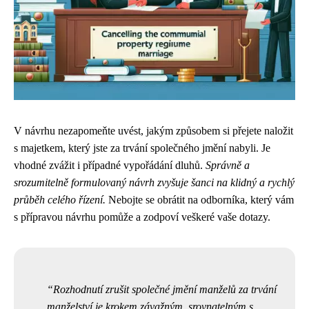
V návrhu nezapomeňte uvést, jakým způsobem si přejete naložit
s majetkem, který jste za trvání společného jmění nabyli. Je
vhodné zvážit i případné vypořádání dluhů.
Správně a
srozumitelně formulovaný návrh zvyšuje šanci na klidný a rychlý
průběh celého řízení.
Nebojte se obrátit na odborníka, který vám
s přípravou návrhu pomůže a zodpoví veškeré vaše dotazy.
Rozhodnutí zrušit společné jmění manželů za trvání
manželství je krokem závažným, srovnatelným s