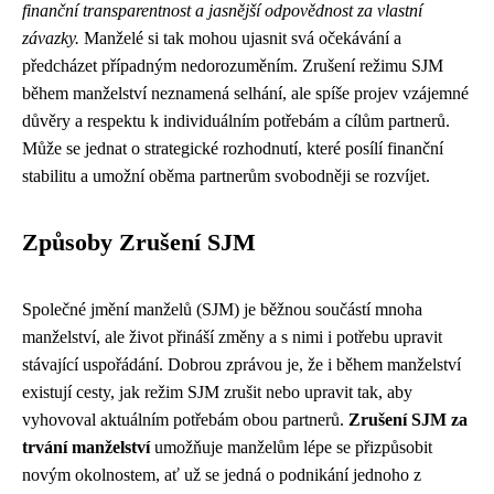
finanční transparentnost a jasnější odpovědnost za vlastní
závazky.
Manželé si tak mohou ujasnit svá očekávání a
předcházet případným nedorozuměním. Zrušení režimu SJM
během manželství neznamená selhání, ale spíše projev vzájemné
důvěry a respektu k individuálním potřebám a cílům partnerů.
Může se jednat o strategické rozhodnutí, které posílí finanční
stabilitu a umožní oběma partnerům svobodněji se rozvíjet.
Způsoby Zrušení SJM
Společné jmění manželů (SJM) je běžnou součástí mnoha
manželství, ale život přináší změny a s nimi i potřebu upravit
stávající uspořádání. Dobrou zprávou je, že i během manželství
existují cesty, jak režim SJM zrušit nebo upravit tak, aby
vyhovoval aktuálním potřebám obou partnerů.
Zrušení SJM za
trvání manželství
umožňuje manželům lépe se přizpůsobit
novým okolnostem, ať už se jedná o podnikání jednoho z