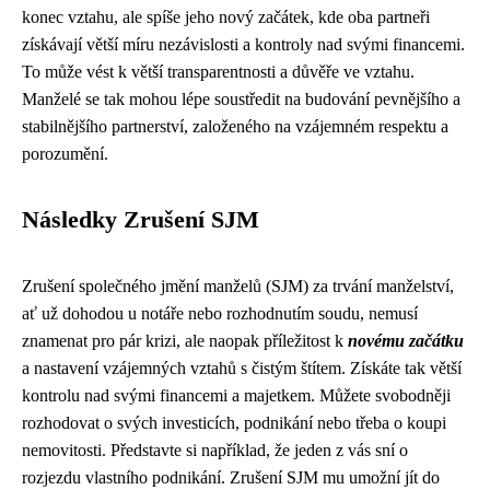
konec vztahu, ale spíše jeho nový začátek, kde oba partneři
získávají větší míru nezávislosti a kontroly nad svými financemi.
To může vést k větší transparentnosti a důvěře ve vztahu.
Manželé se tak mohou lépe soustředit na budování pevnějšího a
stabilnějšího partnerství, založeného na vzájemném respektu a
porozumění.
Následky Zrušení SJM
Zrušení společného jmění manželů (SJM) za trvání manželství,
ať už dohodou u notáře nebo rozhodnutím soudu, nemusí
znamenat pro pár krizi, ale naopak příležitost k
novému začátku
a nastavení vzájemných vztahů s čistým štítem. Získáte tak větší
kontrolu nad svými financemi a majetkem. Můžete svobodněji
rozhodovat o svých investicích, podnikání nebo třeba o koupi
nemovitosti. Představte si například, že jeden z vás sní o
rozjezdu vlastního podnikání. Zrušení SJM mu umožní jít do