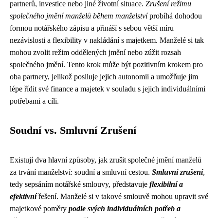
partnerů, investice nebo jiné životní situace.
Zrušení režimu
společného jmění manželů během manželství
probíhá dohodou
formou notářského zápisu a přináší s sebou větší míru
nezávislosti a flexibility v nakládání s majetkem. Manželé si tak
mohou zvolit režim oddělených jmění nebo zúžit rozsah
společného jmění. Tento krok může být pozitivním krokem pro
oba partnery, jelikož posiluje jejich autonomii a umožňuje jim
lépe řídit své finance a majetek v souladu s jejich individuálními
potřebami a cíli.
Soudní vs. Smluvní Zrušení
Existují dva hlavní způsoby, jak zrušit společné jmění manželů
za trvání manželství: soudní a smluvní cestou.
Smluvní zrušení
,
tedy sepsáním notářské smlouvy, představuje
flexibilní a
efektivní
řešení. Manželé si v takové smlouvě mohou upravit své
majetkové poměry
podle svých individuálních potřeb a