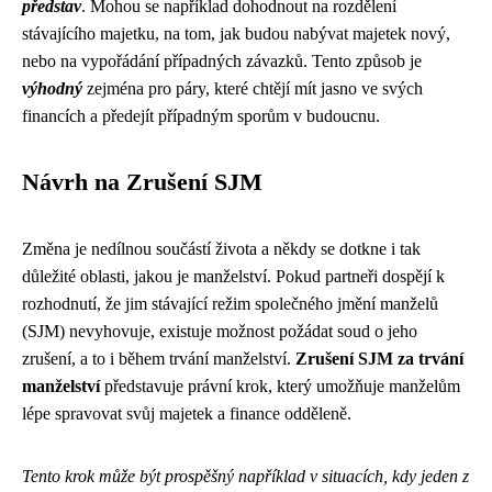
představ
. Mohou se například dohodnout na rozdělení
stávajícího majetku, na tom, jak budou nabývat majetek nový,
nebo na vypořádání případných závazků. Tento způsob je
výhodný
zejména pro páry, které chtějí mít jasno ve svých
financích a předejít případným sporům v budoucnu.
Návrh na Zrušení SJM
Změna je nedílnou součástí života a někdy se dotkne i tak
důležité oblasti, jakou je manželství. Pokud partneři dospějí k
rozhodnutí, že jim stávající režim společného jmění manželů
(SJM) nevyhovuje, existuje možnost požádat soud o jeho
zrušení, a to i během trvání manželství.
Zrušení SJM za trvání
manželství
představuje právní krok, který umožňuje manželům
lépe spravovat svůj majetek a finance odděleně.
Tento krok může být prospěšný například v situacích, kdy jeden z