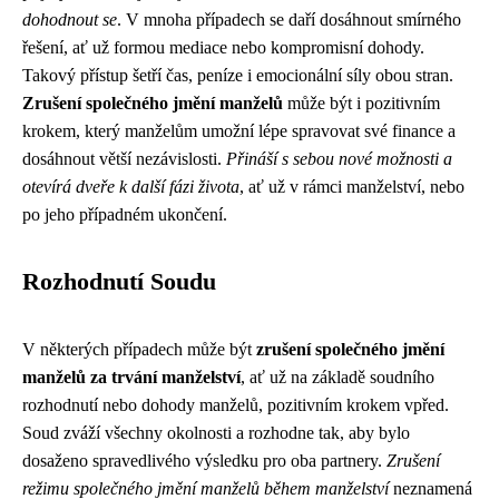
dohodnout se
. V mnoha případech se daří dosáhnout smírného
řešení, ať už formou mediace nebo kompromisní dohody.
Takový přístup šetří čas, peníze i emocionální síly obou stran.
Zrušení společného jmění manželů
může být i pozitivním
krokem, který manželům umožní lépe spravovat své finance a
dosáhnout větší nezávislosti.
Přináší s sebou nové možnosti a
otevírá dveře k další fázi života
, ať už v rámci manželství, nebo
po jeho případném ukončení.
Rozhodnutí Soudu
V některých případech může být
zrušení společného jmění
manželů za trvání manželství
, ať už na základě soudního
rozhodnutí nebo dohody manželů, pozitivním krokem vpřed.
Soud zváží všechny okolnosti a rozhodne tak, aby bylo
dosaženo spravedlivého výsledku pro oba partnery.
Zrušení
režimu společného jmění manželů během manželství
neznamená