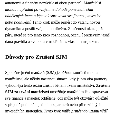
autonomii a finanční nezávislosti obou partnerů.
Manželé si
mohou například po vzájemné dohodě ponechat režim
oddělených jmen a lépe tak spravovat své finance, investice
nebo podnikání.
Tento krok může přinést do vztahu novou
dynamiku a posílit vzájemnou důvěru. Zkušenosti ukazují, že
páry, které se pro tento krok rozhodnou, oceňují především jasně
daná pravidla a svobodu v nakládání s vlastním majetkem.
Důvody pro Zrušení SJM
Společné jmění manželů (SJM) je běžnou součástí mnoha
manželství, ale někdy nastanou situace, kdy je pro oba partnery
výhodnější tento režim zrušit i během trvání manželství.
Zrušení
SJM za trvání manželství
umožňuje manželům lépe spravovat
své finance a majetek odděleně, což může být obzvlášť důležité
v případě podnikání jednoho z partnerů nebo při rozdílných
investičních strategiích.
Tento krok může přinést do vztahu větší