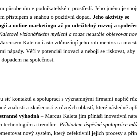
m působením v podnikatelském prostředí. Jeho jméno je spoj
ním přístupem a snahou o pozitivní dopad.
Jeho aktivity se
gií a online marketingu až po udržitelný rozvoj a společe
 Kaletově vizionářském myšlení a touze neustále objevovat no
arcusem Kaletou často zdůrazňují jeho roli mentora a invest
ími nápady. Věří v potenciál inovací a nebojí se riskovat, aby
m dopadem na společnost.
ou síť kontaktů a spoluprací s významnými firmami napříč rů
é znalosti a zkušenosti z různých oblastí, které následně apl
ustranně výhodná
– Marcus Kaleta jim přináší inovativní náp
ím technologiím a trendům.
Příkladem úspěšné spolupráce můž
entovat nový systém, který zefektivnil jejich procesy a přin