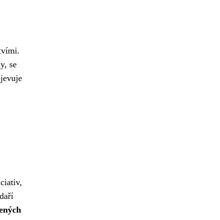
tvími.
y, se
jevuje
ciativ,
daří
jených