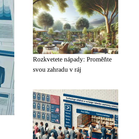
Rozkvetete nápady: Proměňte
svou zahradu v ráj