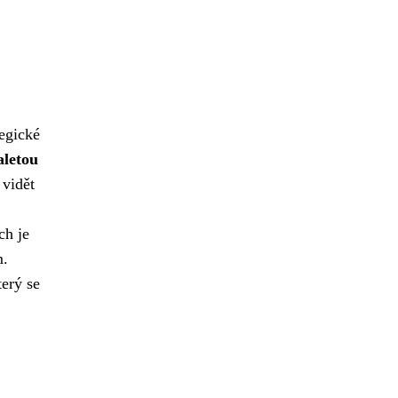
tegické
letou
 vidět
ch je
m.
terý se