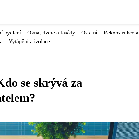
í bydlení
Okna, dveře a fasády
Ostatní
Rekonstrukce a
va
Vytápění a izolace
Kdo se skrývá za
atelem?