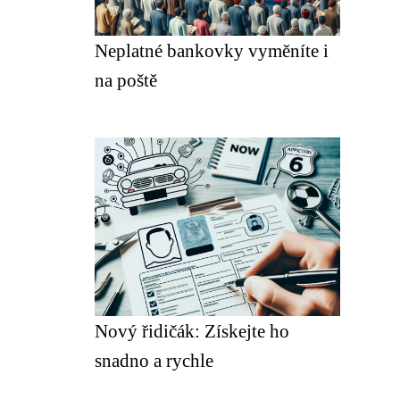
Neplatné bankovky vyměníte i
na poště
Nový řidičák: Získejte ho
snadno a rychle