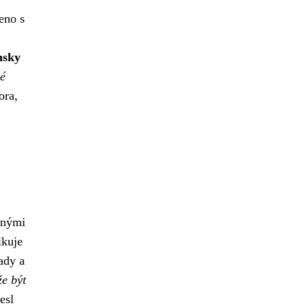
eno s
nsky
vé
ora,
znými
ikuje
ady a
e být
esl