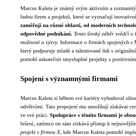
Marcus Kaleta je známý svým aktivním a rozmanitý
řadou firem a projektů, které se vyznačují inovativ
zaměřují na různé oblasti, od moderních technolo
odpovědné podnikání.
Tento široký záběr svědčí o
možnosti a výzvy.
Informace o firmách spojených s M
který podporuje mladé a talentované lidi s origináln
pomohl uskutečnit smysluplné projekty s pozitivní
Spojení s významnými firmami
Marcus Kaleta si během své kariéry vybudoval siln
odvětvími. Tato propojení mu umožňují získávat cenn
ve své práci.
Spolupráce s těmito firmami je obo
řešení, zatímco on sám získává přístup k nejnovějš
projekt s firmou X
, kde Marcus Kaleta pomohl implem