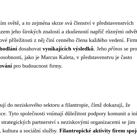
m světě, a to zejména skrze svá členství v představenstvích
azem jeho širokých znalostí a zkušeností napříč různými odvě
ové příležitosti z něj činí cenného člena každého vedení. Firm
hodlání
dosahovat
vynikajících výsledků
. Jeho
přínos
se pro
osobnosti, jako je Marcus Kaleta, v představenstvu je často
ování
pro budoucnost firmy.
jí do neziskového sektoru a filantropie, čímž dokazují, že
e. Tyto společnosti vnímají důležitost podpory komunit a ini
m strategických partnerství s neziskovými organizacemi se jim 
 kultura a sociální služby.
Filantropické aktivity firem spo