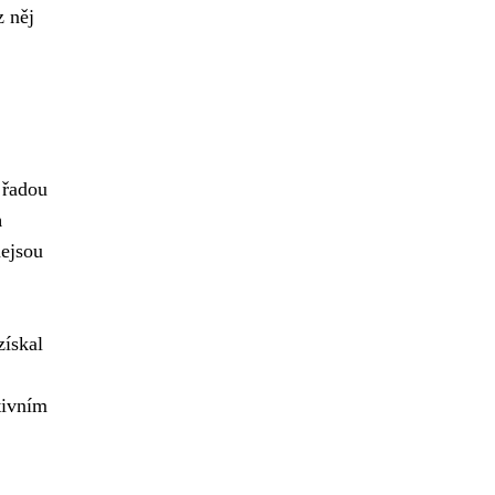
z něj
 řadou
h
nejsou
získal
tivním