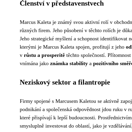
Členství v představenstvech
Marcus Kaleta je známý svou aktivní rolí v obchodní
různých firem. Jeho působení v těchto rolích je důk
Jeho strategické myšlení a schopnost identifikovat n
kterými je Marcus Kaleta spojen, profitují z jeho
od
v
růstu a prosperitě
těchto společností. Přítomnost 
vnímána jako
známka stability
a
pozitivního směř
Neziskový sektor a filantropie
Firmy spojené s Marcusem Kaletou se aktivně zapoju
podnikání a společenská odpovědnost jdou ruku v ruc
které přispívají k lepší budoucnosti. Prostřednictví
smysluplně investovat do oblastí, jako je vzdělávání,