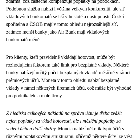
zdarma, což částečně kompenzuje poplatky na pobočkách.
Podobnou službu nabízí i většina velkých konkurentů, ale síť
vkladových bankomatů se liší v hustotě a dostupnosti. Česká
spořitelna a ČSOB mají v tomto ohledu nejrozsáhlejší síť,
zatímco menší banky jako Air Bank mají vkladových
bankomatů méně.
Pro klienty, kteří pravidelně vkládají hotovost, může být
rozhodujícím faktorem také limit pro bezplatné vklady. Některé
banky nabízejí určitý počet bezplatných vkladů měsíčně v rámci
prémiových účtů. Moneta v tomto ohledu nabízí bezplatné
vklady v rámci některých firemních účtů, což může být výhodné
pro podnikatele a malé firmy.
Z hlediska celkových nákladů na správu účtu je třeba zvážit
nejen poplatky za vklad hotovosti, ale i měsíční poplatky za
vedení účtu a další služby.
Moneta nabízí několik typů účtů s
různými poplatkovými strukturami, přičemž některé účty lze vést