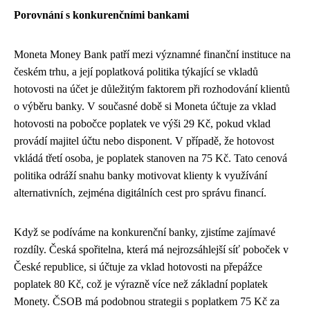
Porovnání s konkurenčními bankami
Moneta Money Bank patří mezi významné finanční instituce na
českém trhu, a její poplatková politika týkající se vkladů
hotovosti na účet je důležitým faktorem při rozhodování klientů
o výběru banky. V současné době si Moneta účtuje za vklad
hotovosti na pobočce poplatek ve výši 29 Kč, pokud vklad
provádí majitel účtu nebo disponent. V případě, že hotovost
vkládá třetí osoba, je poplatek stanoven na 75 Kč. Tato cenová
politika odráží snahu banky motivovat klienty k využívání
alternativních, zejména digitálních cest pro správu financí.
Když se podíváme na konkurenční banky, zjistíme zajímavé
rozdíly. Česká spořitelna, která má nejrozsáhlejší síť poboček v
České republice, si účtuje za vklad hotovosti na přepážce
poplatek 80 Kč, což je výrazně více než základní poplatek
Monety. ČSOB má podobnou strategii s poplatkem 75 Kč za