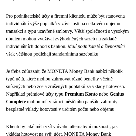
Pro podnikatelské účty a firemní klientelu může být stanovena
individuální výše poplatků v závislosti na celkovém objemu
transakcí a typu uzavřené smlouvy. Větší společnosti s vysokým
obratem mohou využívat zvýhodněných sazeb na základě
individuálních dohod s bankou.
Malí podnikatelé a živnostníci
však většinou podléhají standardnímu sazebníku.
Je třeba zdůraznit, že MONETA Money Bank nabízí několik
typů účtů, které mohou zahrnovat různé benefity včetně
snížených nebo zcela zrušených poplatků za vklady hotovosti.
Například prémiové účty typu
Premium Konto
nebo
Genius
Complete
mohou mít v rámci měsíčního paušálu zahrnuty
bezplatné vklady hotovosti v určitém počtu nebo objemu.
Klienti by také měli vzít v úvahu alternativní možnosti, jak
vkládat hotovost na svůj účet. MONETA Money Bank