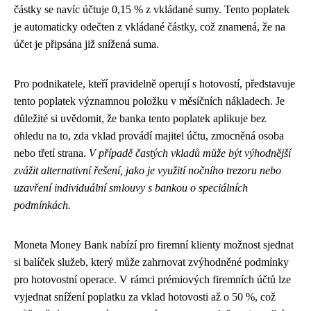
částky se navíc účtuje 0,15 % z vkládané sumy. Tento poplatek
je automaticky odečten z vkládané částky, což znamená, že na
účet je připsána již snížená suma.
Pro podnikatele, kteří pravidelně operují s hotovostí, představuje
tento poplatek významnou položku v měsíčních nákladech. Je
důležité si uvědomit, že banka tento poplatek aplikuje bez
ohledu na to, zda vklad provádí majitel účtu, zmocněná osoba
nebo třetí strana.
V případě častých vkladů může být výhodnější
zvážit alternativní řešení, jako je využití nočního trezoru nebo
uzavření individuální smlouvy s bankou o speciálních
podmínkách.
Moneta Money Bank nabízí pro firemní klienty možnost sjednat
si balíček služeb, který může zahrnovat zvýhodněné podmínky
pro hotovostní operace. V rámci prémiových firemních účtů lze
vyjednat snížení poplatku za vklad hotovosti až o 50 %, což