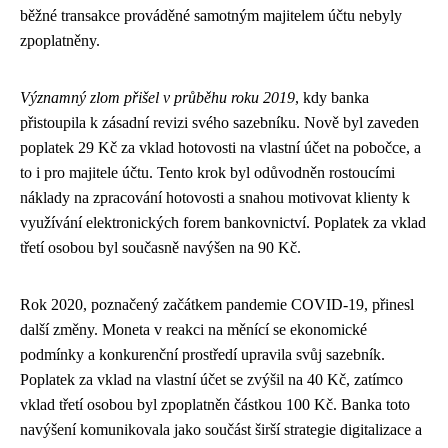
běžné transakce prováděné samotným majitelem účtu nebyly
zpoplatněny.
Významný zlom přišel v průběhu roku 2019
, kdy banka
přistoupila k zásadní revizi svého sazebníku. Nově byl zaveden
poplatek 29 Kč za vklad hotovosti na vlastní účet na pobočce, a
to i pro majitele účtu. Tento krok byl odůvodněn rostoucími
náklady na zpracování hotovosti a snahou motivovat klienty k
využívání elektronických forem bankovnictví. Poplatek za vklad
třetí osobou byl současně navýšen na 90 Kč.
Rok 2020, poznačený začátkem pandemie COVID-19, přinesl
další změny. Moneta v reakci na měnící se ekonomické
podmínky a konkurenční prostředí upravila svůj sazebník.
Poplatek za vklad na vlastní účet se zvýšil na 40 Kč, zatímco
vklad třetí osobou byl zpoplatněn částkou 100 Kč. Banka toto
navýšení komunikovala jako součást širší strategie digitalizace a