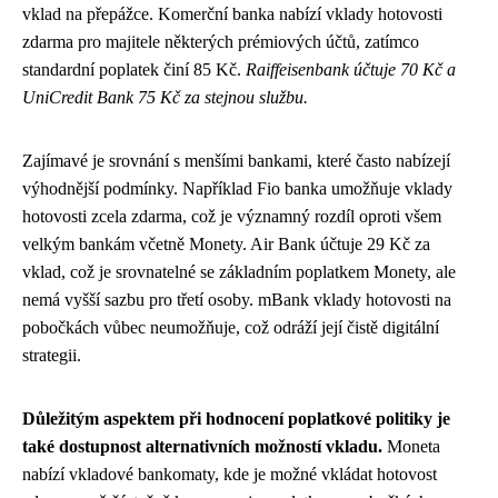
vklad na přepážce. Komerční banka nabízí vklady hotovosti
zdarma pro majitele některých prémiových účtů, zatímco
standardní poplatek činí 85 Kč.
Raiffeisenbank účtuje 70 Kč a
UniCredit Bank 75 Kč za stejnou službu.
Zajímavé je srovnání s menšími bankami, které často nabízejí
výhodnější podmínky. Například Fio banka umožňuje vklady
hotovosti zcela zdarma, což je významný rozdíl oproti všem
velkým bankám včetně Monety. Air Bank účtuje 29 Kč za
vklad, což je srovnatelné se základním poplatkem Monety, ale
nemá vyšší sazbu pro třetí osoby. mBank vklady hotovosti na
pobočkách vůbec neumožňuje, což odráží její čistě digitální
strategii.
Důležitým aspektem při hodnocení poplatkové politiky je
také dostupnost alternativních možností vkladu.
Moneta
nabízí vkladové bankomaty, kde je možné vkládat hotovost