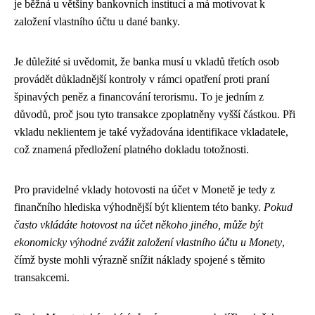
je běžná u většiny bankovních institucí a má motivovat k
založení vlastního účtu u dané banky.
Je důležité si uvědomit, že banka musí u vkladů třetích osob
provádět důkladnější kontroly v rámci opatření proti praní
špinavých peněz a financování terorismu. To je jedním z
důvodů, proč jsou tyto transakce zpoplatněny vyšší částkou. Při
vkladu neklientem je také vyžadována identifikace vkladatele,
což znamená předložení platného dokladu totožnosti.
Pro pravidelné vklady hotovosti na účet v Monetě je tedy z
finančního hlediska výhodnější být klientem této banky.
Pokud
často vkládáte hotovost na účet někoho jiného, může být
ekonomicky výhodné zvážit založení vlastního účtu u Monety
,
čímž byste mohli výrazně snížit náklady spojené s těmito
transakcemi.