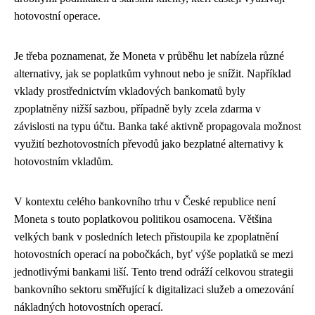
hotovostní operace.
Je třeba poznamenat, že Moneta v průběhu let nabízela různé
alternativy, jak se poplatkům vyhnout nebo je snížit. Například
vklady prostřednictvím vkladových bankomatů byly
zpoplatněny nižší sazbou, případně byly zcela zdarma v
závislosti na typu účtu. Banka také aktivně propagovala možnost
využití bezhotovostních převodů jako bezplatné alternativy k
hotovostním vkladům.
V kontextu celého bankovního trhu v České republice není
Moneta s touto poplatkovou politikou osamocena. Většina
velkých bank v posledních letech přistoupila ke zpoplatnění
hotovostních operací na pobočkách, byť výše poplatků se mezi
jednotlivými bankami liší. Tento trend odráží celkovou strategii
bankovního sektoru směřující k digitalizaci služeb a omezování
nákladných hotovostních operací.