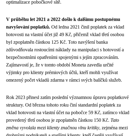
optimalizace pobočkové sítě.
V průběhu let 2021 a 2022 došlo k dalšímu postupnému
navyšování poplatků.
Od ledna 2021 činil poplatek za vklad
hotovosti na vlastní účet již 49 Kč, přičemž vklad třetí osobou
byl zpoplatněn částkou 125 Kč. Toto navýšení banka
zdůvodňovala rostoucími náklady na manipulaci s hotovostí a
bezpečnostními opatřeními spojenými s jejím zpracováním.
Zajímavostí je, že v tomto období Moneta zavedla určité
výjimky pro klienty prémiových účtů, kteří mohli využívat
omezený počet vkladů zdarma v rámci svých balíčků služeb.
Rok 2023 přinesl zatím poslední významnou úpravu poplatkové
struktury. Od března tohoto roku činí standardní poplatek za
vklad hotovosti na vlastní účet na pobočce 59 Kč, zatímco vklad
provedený třetí osobou je zpoplatněn částkou 150 Kč.
Tato
změna vyvolala mezi klienty značnou vlnu kritiky
, zejména mezi
drobnými podnikateli a staršími klienty, kteří častěji využívají