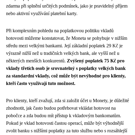
zdarma při splnění určitých podmínek, jako je pravidelný příjem
nebo aktivní využívání platební karty.
Při komplexním pohledu na poplatkovou politiku vkladů
hotovosti můžeme konstatovat, že Moneta se pohybuje v nižším
středu mezi velkými bankami. Její základní poplatek 29 Kč je
výrazně nižší než u tradičních velkých bank, ale vyšší než u
některých menších konkurentů.
Zvýšený poplatek 75 Kč pro
vklady třetích osob je srovnatelný s poplatky velkých bank
za standardní vklady, což může být nevýhodné pro klienty,
kteří často využívají tuto možnost.
Pro klienty, kteří zvažují, zda si založit účet u Monety, je důležité
zhodnotit, jak často budou potřebovat vkládat hotovost na
pobočce a zda budou mít přístup k vkladovým bankomatům.
Pokud je vklad hotovosti častou operací, může být výhodnější
zvolit banku s nižšími poplatky za tuto službu nebo s rozsáhlejší