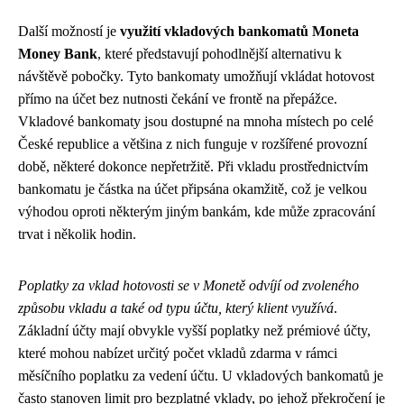
Další možností je
využití vkladových bankomatů Moneta
Money Bank
, které představují pohodlnější alternativu k
návštěvě pobočky. Tyto bankomaty umožňují vkládat hotovost
přímo na účet bez nutnosti čekání ve frontě na přepážce.
Vkladové bankomaty jsou dostupné na mnoha místech po celé
České republice a většina z nich funguje v rozšířené provozní
době, některé dokonce nepřetržitě. Při vkladu prostřednictvím
bankomatu je částka na účet připsána okamžitě, což je velkou
výhodou oproti některým jiným bankám, kde může zpracování
trvat i několik hodin.
Poplatky za vklad hotovosti se v Monetě odvíjí od zvoleného
způsobu vkladu a také od typu účtu, který klient využívá
.
Základní účty mají obvykle vyšší poplatky než prémiové účty,
které mohou nabízet určitý počet vkladů zdarma v rámci
měsíčního poplatku za vedení účtu. U vkladových bankomatů je
často stanoven limit pro bezplatné vklady, po jehož překročení je