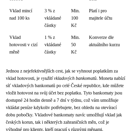
Vklad mincí
3 % z
Min.
Platí i pro
nad 100 ks
vkládané
100
majitele účtu
částky
Kč
Vklad
1 % z
Min.
Konverze dle
hotovosti v cizí
vkládané
50
aktuálního kurzu
měně
částky
Kč
Jednou z nejefektivnějších cest, jak se vyhnout poplatkům za
vklad hotovosti, je
využití vkladových bankomatů
. Moneta nabízí
síť vkladových bankomatů po celé České republice, kde můžete
vložit hotovost na svůj účet bez poplatku. Tyto bankomaty jsou
dostupné 24 hodin denně a 7 dní v týdnu, což vám umožňuje
vkládat peníze kdykoliv potřebujete, bez ohledu na otevírací
dobu pobočky. Vkladové bankomaty navíc umožňují vklad jak
českých korun, tak i některých zahraničních měn, což je
výhodné pro klienty, kteří pracují s různými měnami.