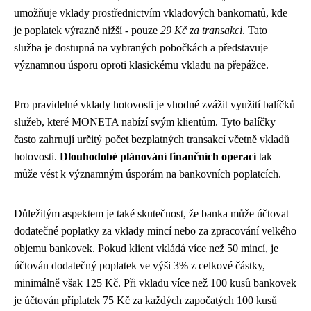
umožňuje vklady prostřednictvím vkladových bankomatů, kde
je poplatek výrazně nižší - pouze
29 Kč za transakci
. Tato
služba je dostupná na vybraných pobočkách a představuje
významnou úsporu oproti klasickému vkladu na přepážce.
Pro pravidelné vklady hotovosti je vhodné zvážit využití balíčků
služeb, které MONETA nabízí svým klientům. Tyto balíčky
často zahrnují určitý počet bezplatných transakcí včetně vkladů
hotovosti.
Dlouhodobé plánování finančních operací
tak
může vést k významným úsporám na bankovních poplatcích.
Důležitým aspektem je také skutečnost, že banka může účtovat
dodatečné poplatky za vklady mincí nebo za zpracování velkého
objemu bankovek. Pokud klient vkládá více než 50 mincí, je
účtován dodatečný poplatek ve výši 3% z celkové částky,
minimálně však 125 Kč. Při vkladu více než 100 kusů bankovek
je účtován příplatek 75 Kč za každých započatých 100 kusů