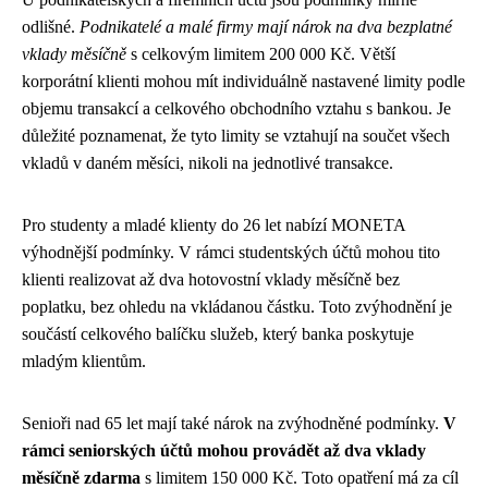
odlišné.
Podnikatelé a malé firmy mají nárok na dva bezplatné
vklady měsíčně
s celkovým limitem 200 000 Kč. Větší
korporátní klienti mohou mít individuálně nastavené limity podle
objemu transakcí a celkového obchodního vztahu s bankou. Je
důležité poznamenat, že tyto limity se vztahují na součet všech
vkladů v daném měsíci, nikoli na jednotlivé transakce.
Pro studenty a mladé klienty do 26 let nabízí MONETA
výhodnější podmínky. V rámci studentských účtů mohou tito
klienti realizovat až dva hotovostní vklady měsíčně bez
poplatku, bez ohledu na vkládanou částku. Toto zvýhodnění je
součástí celkového balíčku služeb, který banka poskytuje
mladým klientům.
Senioři nad 65 let mají také nárok na zvýhodněné podmínky.
V
rámci seniorských účtů mohou provádět až dva vklady
měsíčně zdarma
s limitem 150 000 Kč. Toto opatření má za cíl