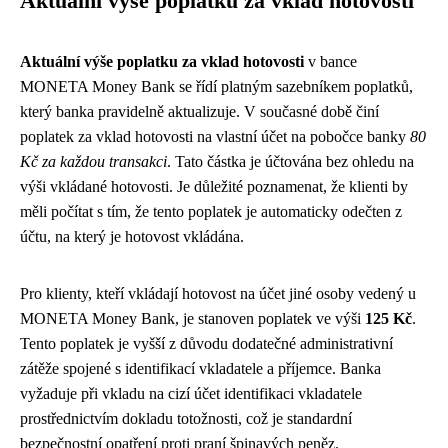
Aktuální výše poplatku za vklad hotovosti
Aktuální výše poplatku za vklad hotovosti
v bance
MONETA Money Bank se řídí platným sazebníkem poplatků,
který banka pravidelně aktualizuje. V současné době činí
poplatek za vklad hotovosti na vlastní účet na pobočce banky
80
Kč za každou transakci
. Tato částka je účtována bez ohledu na
výši vkládané hotovosti. Je důležité poznamenat, že klienti by
měli počítat s tím, že tento poplatek je automaticky odečten z
účtu, na který je hotovost vkládána.
Pro klienty, kteří vkládají hotovost na účet jiné osoby vedený u
MONETA Money Bank, je stanoven poplatek ve výši
125 Kč
.
Tento poplatek je vyšší z důvodu dodatečné administrativní
zátěže spojené s identifikací vkladatele a příjemce. Banka
vyžaduje při vkladu na cizí účet identifikaci vkladatele
prostřednictvím dokladu totožnosti, což je standardní
bezpečnostní opatření proti praní špinavých peněz.