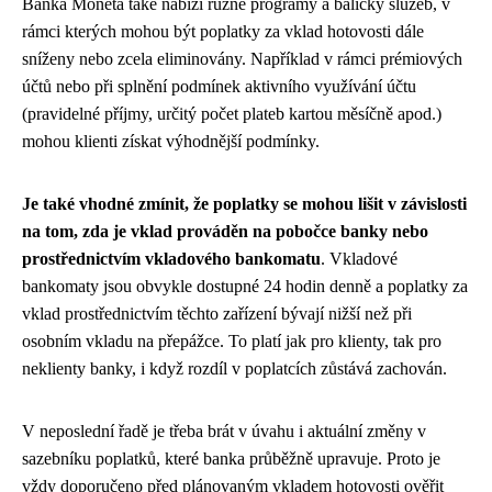
Banka Moneta také nabízí různé programy a balíčky služeb, v
rámci kterých mohou být poplatky za vklad hotovosti dále
sníženy nebo zcela eliminovány. Například v rámci prémiových
účtů nebo při splnění podmínek aktivního využívání účtu
(pravidelné příjmy, určitý počet plateb kartou měsíčně apod.)
mohou klienti získat výhodnější podmínky.
Je také vhodné zmínit, že poplatky se mohou lišit v závislosti
na tom, zda je vklad prováděn na pobočce banky nebo
prostřednictvím vkladového bankomatu
. Vkladové
bankomaty jsou obvykle dostupné 24 hodin denně a poplatky za
vklad prostřednictvím těchto zařízení bývají nižší než při
osobním vkladu na přepážce. To platí jak pro klienty, tak pro
neklienty banky, i když rozdíl v poplatcích zůstává zachován.
V neposlední řadě je třeba brát v úvahu i aktuální změny v
sazebníku poplatků, které banka průběžně upravuje. Proto je
vždy doporučeno před plánovaným vkladem hotovosti ověřit