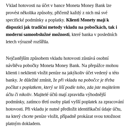
Vklad hotovosti na účet v bance Moneta Money Bank lze
provést několika způsoby, přičemž každý z nich má své
specifické podmínky a poplatky.
Klienti Monety mají k
dispozici jak tradiční metody vkladu na pobočkách, tak i
moderní samoobslužné možnosti
, které banka v posledních
letech výrazně rozšířila.
Nejčastějším způsobem vkladu hotovosti zůstává osobní
návštěva pobočky Moneta Money Bank. Na přepážce mohou
klienti i neklienti vložit peníze na jakýkoliv účet vedený u této
banky. Je důležité zmínit, že
při vkladu na pobočce je třeba
počítat s poplatkem, který se liší podle toho, zda jste majitelem
účtu či nikoliv
. Majitelé účtů mají zpravidla výhodnější
podmínky, zatímco třetí osoby platí vyšší poplatek za zpracování
hotovosti. Při vkladu je nutné předložit identifikační údaje účtu,
na který chcete peníze vložit, případně prokázat svou totožnost
platným dokladem.