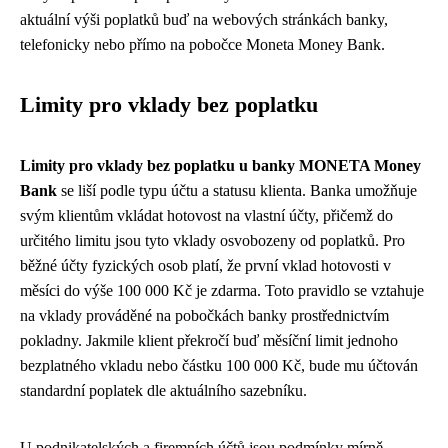
aktuální výši poplatků buď na webových stránkách banky,
telefonicky nebo přímo na pobočce Moneta Money Bank.
Limity pro vklady bez poplatku
Limity pro vklady bez poplatku u banky MONETA Money
Bank
se liší podle typu účtu a statusu klienta. Banka umožňuje
svým klientům vkládat hotovost na vlastní účty, přičemž do
určitého limitu jsou tyto vklady osvobozeny od poplatků. Pro
běžné účty fyzických osob platí, že první vklad hotovosti v
měsíci do výše 100 000 Kč je zdarma. Toto pravidlo se vztahuje
na vklady prováděné na pobočkách banky prostřednictvím
pokladny. Jakmile klient překročí buď měsíční limit jednoho
bezplatného vkladu nebo částku 100 000 Kč, bude mu účtován
standardní poplatek dle aktuálního sazebníku.
U podnikatelských a firemních účtů jsou podmínky mírně