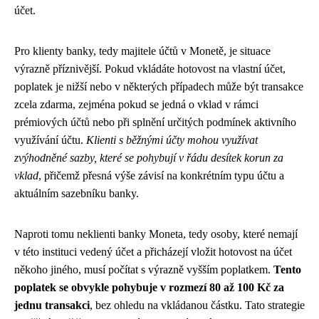
účet.
Pro klienty banky, tedy majitele účtů v Monetě, je situace
výrazně příznivější. Pokud vkládáte hotovost na vlastní účet,
poplatek je nižší nebo v některých případech může být transakce
zcela zdarma, zejména pokud se jedná o vklad v rámci
prémiových účtů nebo při splnění určitých podmínek aktivního
využívání účtu.
Klienti s běžnými účty mohou využívat
zvýhodněné sazby, které se pohybují v řádu desítek korun za
vklad
, přičemž přesná výše závisí na konkrétním typu účtu a
aktuálním sazebníku banky.
Naproti tomu neklienti banky Moneta, tedy osoby, které nemají
v této instituci vedený účet a přicházejí vložit hotovost na účet
někoho jiného, musí počítat s výrazně vyšším poplatkem.
Tento
poplatek se obvykle pohybuje v rozmezí 80 až 100 Kč za
jednu transakci
, bez ohledu na vkládanou částku. Tato strategie