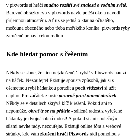
v pixwords si hráči
snadno rozšíří své znalosti o vodním světě
.
Barevné obrázky ryb v pixwords navíc potěší oko a navodí
příjemnou atmosféru. Ať už se jedná o klauna očkatého,
mečouna obecného nebo třeba mořského koníka, pixwords ryby
zaručeně pobaví celou rodinu.
Kde hledat pomoc s řešením
Někdy se stane, že i ten nejzkušenější rybář v Pixwords narazí
na háček. Nezoufejte! Existuje spousta způsobů, jak si s
ošemetnou rybí hádankou poradit a
pocit vítězství
si užít
naplno. Pro začátek zkuste
pozorně prozkoumat obrázek
.
Někdy se v detailech skrývá klíč k řešení. Pokud ani to
nepomůže,
obraťte se na přátele
- sdílená radost z vyřešené
hádanky je dvojnásobná radost! A pokud si ani společnými
silami nevíte rady, nezoufejte. Existují online fóra a webové
stránky, kde vám
zkušení hráči Pixwords
rádi pomohou s