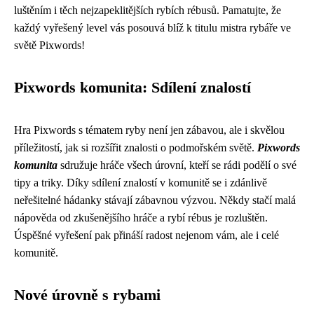
luštěním i těch nejzapeklitějších rybích rébusů. Pamatujte, že
každý vyřešený level vás posouvá blíž k titulu mistra rybáře ve
světě Pixwords!
Pixwords komunita: Sdílení znalostí
Hra Pixwords s tématem ryby není jen zábavou, ale i skvělou
příležitostí, jak si rozšířit znalosti o podmořském světě.
Pixwords
komunita
sdružuje hráče všech úrovní, kteří se rádi podělí o své
tipy a triky. Díky sdílení znalostí v komunitě se i zdánlivě
neřešitelné hádanky stávají zábavnou výzvou. Někdy stačí malá
nápověda od zkušenějšího hráče a rybí rébus je rozluštěn.
Úspěšné vyřešení pak přináší radost nejenom vám, ale i celé
komunitě.
Nové úrovně s rybami