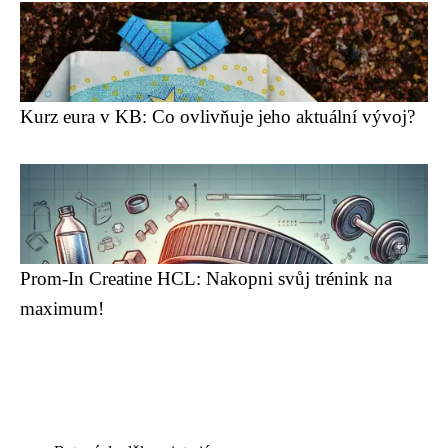
Kurz eura v KB: Co ovlivňuje jeho aktuální vývoj?
Prom-In Creatine HCL: Nakopni svůj trénink na
maximum!