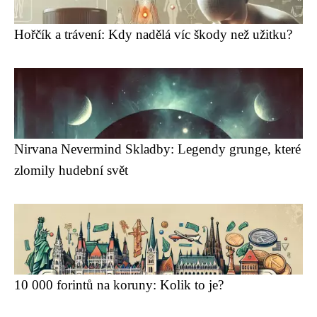
Hořčík a trávení: Kdy nadělá víc škody než užitku?
Nirvana Nevermind Skladby: Legendy grunge, které
zlomily hudební svět
10 000 forintů na koruny: Kolik to je?