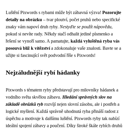
Luštění Pixwords s rybami může být zábavná výzva!
Pozorujte
detaily na obrázku
– tvar ploutví, počet pruhů nebo specifické
znaky vám napoví druh ryby.
Nestyďte se použít nápovědu
,
pokud si nevíte rady. Někdy stačí odhalit jediné písmenko a
řešení se vynoří samo. A pamatujte,
každá vyluštěná ryba vás
posouvá blíž k vítězství
a zdokonaluje vaše znalosti. Bavte se a
užijte si fascinující svět podvodní říše s Pixwords!
Nejzáludnější rybí hádanky
Pixwords s tématem ryby představují pro milovníky hádanek a
vodního světa skvělou zábavu.
Hledání správných slov na
základě obrázků ryb
rozvíjí nejen slovní zásobu, ale i postřeh a
logické myšlení. Každá správně uhodnutá ryba přináší radost z
úspěchu a motivuje k dalšímu luštění. Pixwords ryby tak nabízí
ideální spojení zábavy a poučení. Díky široké škále rybích druhů