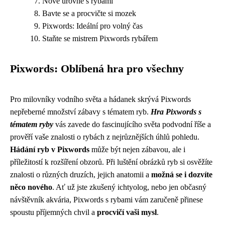
Nové úrovně s rybami
Bavte se a procvičte si mozek
Pixwords: Ideální pro volný čas
Staňte se mistrem Pixwords rybářem
Pixwords: Oblíbená hra pro všechny
Pro milovníky vodního světa a hádanek skrývá Pixwords
nepřeberné množství zábavy s tématem ryb.
Hra Pixwords s
tématem ryby
vás zavede do fascinujícího světa podvodní říše a
prověří vaše znalosti o rybách z nejrůznějších úhlů pohledu.
Hádání ryb v Pixwords
může být nejen zábavou, ale i
příležitostí k rozšíření obzorů. Při luštění obrázků ryb si osvěžíte
znalosti o různých druzích, jejich anatomii a
možná se i dozvíte
něco nového
. Ať už jste zkušený ichtyolog, nebo jen občasný
návštěvník akvária, Pixwords s rybami vám zaručeně přinese
spoustu příjemných chvil a
procvičí vaši mysl
.