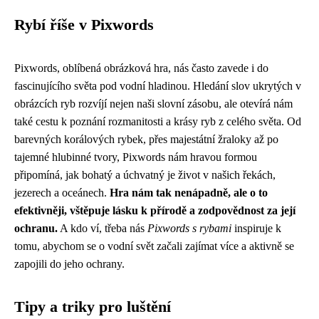
Rybí říše v Pixwords
Pixwords, oblíbená obrázková hra, nás často zavede i do
fascinujícího světa pod vodní hladinou. Hledání slov ukrytých v
obrázcích ryb rozvíjí nejen naši slovní zásobu, ale otevírá nám
také cestu k poznání rozmanitosti a krásy ryb z celého světa. Od
barevných korálových rybek, přes majestátní žraloky až po
tajemné hlubinné tvory, Pixwords nám hravou formou
připomíná, jak bohatý a úchvatný je život v našich řekách,
jezerech a oceánech.
Hra nám tak nenápadně, ale o to
efektivněji, vštěpuje lásku k přírodě a zodpovědnost za její
ochranu.
A kdo ví, třeba nás
Pixwords s rybami
inspiruje k
tomu, abychom se o vodní svět začali zajímat více a aktivně se
zapojili do jeho ochrany.
Tipy a triky pro luštění