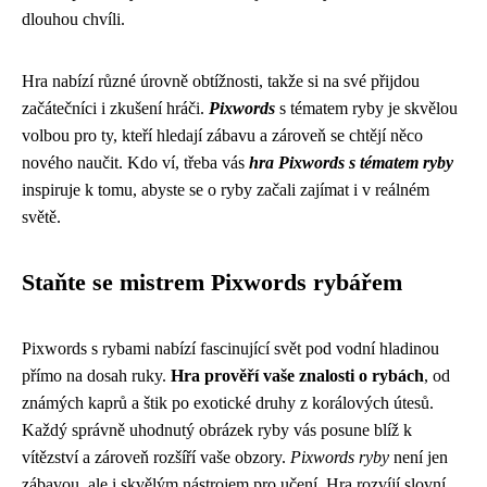
dlouhou chvíli.
Hra nabízí různé úrovně obtížnosti, takže si na své přijdou
začátečníci i zkušení hráči.
Pixwords
s tématem ryby je skvělou
volbou pro ty, kteří hledají zábavu a zároveň se chtějí něco
nového naučit. Kdo ví, třeba vás
hra Pixwords s tématem ryby
inspiruje k tomu, abyste se o ryby začali zajímat i v reálném
světě.
Staňte se mistrem Pixwords rybářem
Pixwords s rybami nabízí fascinující svět pod vodní hladinou
přímo na dosah ruky.
Hra prověří vaše znalosti o rybách
, od
známých kaprů a štik po exotické druhy z korálových útesů.
Každý správně uhodnutý obrázek ryby vás posune blíž k
vítězství a zároveň rozšíří vaše obzory.
Pixwords ryby
není jen
zábavou, ale i skvělým nástrojem pro učení. Hra rozvíjí slovní