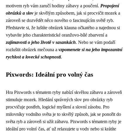
motivem ryb vám zaručí hodiny zábavy a poučení.
Propojení
obrázků a slov
je skvělým způsobem, jak si procvičit mozek a
zároveň se dozvědět něco nového o fascinujícím světě ryb.
Představte si, že luštíte obrázek klauna očkatého a najednou si
vybavíte jeho charakteristické oranžovo-bílé zbarvení a
zajímavosti o jeho životě v sasankách
. Nebo se vám podaří
rozluštit obrázek mečouna a
vzpomenete si na jeho impozantní
rychlost a lovecké schopnosti
.
Pixwords: Ideální pro volný čas
Hra Pixwords s tématem ryby nabízí skvělou zábavu a zároveň
stimuluje mozek. Hledání správných slov pro obrázky ryb
procvičuje postřeh, logické myšlení a slovní zásobu. Pro
milovníky vodního světa je to skvělý způsob, jak se ponořit do
světa ryb a zároveň si užít zábavu. Pixwords s tématem ryby je
ideální pro volný čas, ať už relaxujete u vody nebo si krátíte