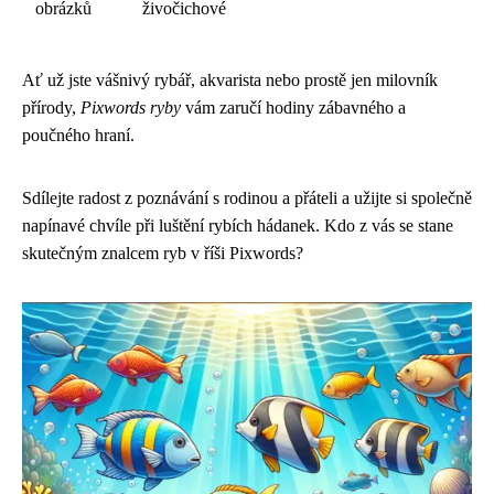
obrázků
živočichové
Ať už jste vášnivý rybář, akvarista nebo prostě jen milovník
přírody,
Pixwords ryby
vám zaručí hodiny zábavného a
poučného hraní.
Sdílejte radost z poznávání s rodinou a přáteli a užijte si společně
napínavé chvíle při luštění rybích hádanek. Kdo z vás se stane
skutečným znalcem ryb v říši Pixwords?