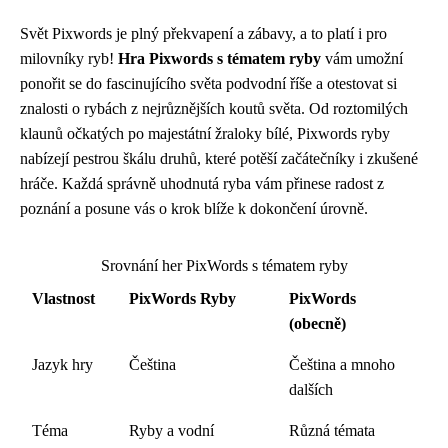
Svět Pixwords je plný překvapení a zábavy, a to platí i pro
milovníky ryb!
Hra Pixwords s tématem ryby
vám umožní
ponořit se do fascinujícího světa podvodní říše a otestovat si
znalosti o rybách z nejrůznějších koutů světa. Od roztomilých
klaunů očkatých po majestátní žraloky bílé, Pixwords ryby
nabízejí pestrou škálu druhů, které potěší začátečníky i zkušené
hráče. Každá správně uhodnutá ryba vám přinese radost z
poznání a posune vás o krok blíže k dokončení úrovně.
Srovnání her PixWords s tématem ryby
Vlastnost
PixWords Ryby
PixWords
(obecně)
Jazyk hry
Čeština
Čeština a mnoho
dalších
Téma
Ryby a vodní
Různá témata