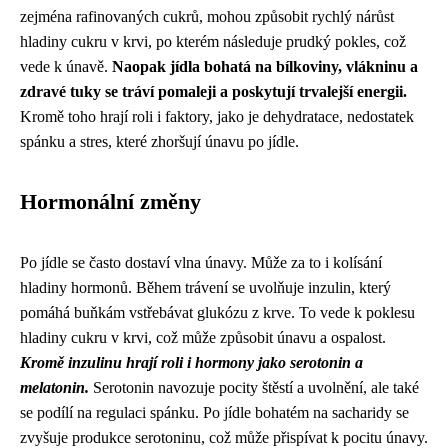
zejména rafinovaných cukrů, mohou způsobit rychlý nárůst
hladiny cukru v krvi, po kterém následuje prudký pokles, což
vede k únavě.
Naopak jídla bohatá na bílkoviny, vlákninu a
zdravé tuky se tráví pomaleji a poskytují trvalejší energii.
Kromě toho hrají roli i faktory, jako je dehydratace, nedostatek
spánku a stres, které zhoršují únavu po jídle.
Hormonální změny
Po jídle se často dostaví vlna únavy. Může za to i kolísání
hladiny hormonů. Během trávení se uvolňuje inzulin, který
pomáhá buňkám vstřebávat glukózu z krve. To vede k poklesu
hladiny cukru v krvi, což může způsobit únavu a ospalost.
Kromě inzulinu hrají roli i hormony jako serotonin a
melatonin.
Serotonin navozuje pocity štěstí a uvolnění, ale také
se podílí na regulaci spánku. Po jídle bohatém na sacharidy se
zvyšuje produkce serotoninu, což může přispívat k pocitu únavy.