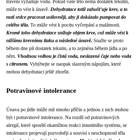
trávení vyžaduje vodu. Pokud vaše tělo nemá dostatek tekutin,
může to vést k únavě.
Dehydratace totiž zahušťuje krev, a to
nutí srdce pracovat usilovněji, aby ji dokázalo pumpovat do
celého těla.
To může vést k pocitu vyčerpání a malátnosti.
Kromě toho dehydratace snižuje objem krve, což může vést k
nižšímu krevnímu tlaku a následné únavě.
Snažte se proto
během dne pít dostatek tekutin, a to zejména během jídla a po
něm.
Vhodnou volbou je čistá voda, neslazené čaje nebo voda
s citronem.
Vyhýbejte se naopak slazeným nápojům, které
mohou dehydrataci ještě zhoršit.
Potravinové intolerance
Únava po jídle může mít mnoho příčin a jednou z nich mohou
být i potravinové intolerance. Na rozdíl od potravinových
alergií, které spouští okamžitou reakci imunitního systému, se
intolerance projevují pozvolněji a souvisí s neschopností těla