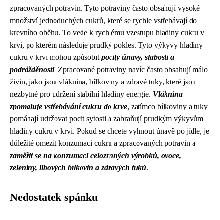
zpracovaných potravin. Tyto potraviny často obsahují vysoké
množství jednoduchých cukrů, které se rychle vstřebávají do
krevního oběhu. To vede k rychlému vzestupu hladiny cukru v
krvi, po kterém následuje prudký pokles. Tyto výkyvy hladiny
cukru v krvi mohou způsobit
pocity únavy, slabosti a
podrážděnosti
. Zpracované potraviny navíc často obsahují málo
živin, jako jsou vláknina, bílkoviny a zdravé tuky, které jsou
nezbytné pro udržení stabilní hladiny energie.
Vláknina
zpomaluje vstřebávání cukru do krve
, zatímco bílkoviny a tuky
pomáhají udržovat pocit sytosti a zabraňují prudkým výkyvům
hladiny cukru v krvi. Pokud se chcete vyhnout únavě po jídle, je
důležité omezit konzumaci cukru a zpracovaných potravin a
zaměřit se na konzumaci celozrnných výrobků, ovoce,
zeleniny, libových bílkovin a zdravých tuků
.
Nedostatek spánku