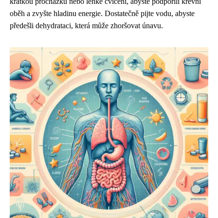
krátkou procházku nebo lehké cvičení, abyste podpořili krevní
oběh a zvyšte hladinu energie. Dostatečně pijte vodu, abyste
předešli dehydrataci, která může zhoršovat únavu.