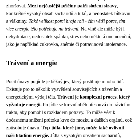
zhoršovat.
Mezi nejčastější příčiny patří složení stravy
,
konkrétně vysoký obsah sacharidů a tuků, a nedostatek bílkovin
a vlákniny.
Také velikost porcí hraje roli - čím větší porce, tím
více energie tělo potřebuje na trávení
. Na vině ale může být i
dehydratace, nedostatek spánku, stres nebo některá onemocnění,
jako je například cukrovka, anémie či potravinová intolerance.
Trávení a energie
Pocit únavy po jídle je běžný jev, který postihuje mnoho lidí.
Existuje pro to několik vysvětlení souvisejících s trávením a
energetickými výdaji těla.
Trávení je komplexní proces, který
vyžaduje energii.
Po jídle se krevní oběh přesouvá do trávicího
traktu, aby pomohl s rozkladem potravy. To může vést k
dočasnému snížení průtoku krve do mozku a dalších orgánů, což
způsobuje únavu.
Typ jídla, které jíme, může také ovlivnit
naši hladinu energie.
Jídla s vysokým obsahem sacharidů,