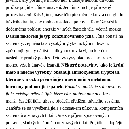
jevem, který postihuje mnoho lidí. Existuje několik důvodů,
proč se po jídle cítíme unavení. Jedním z nich je přirozený
proces trávení. Když jíme, naše tělo přesměruje krev a energii do
trávicího traktu, aby mohlo rozkládat potravu. To může vést k
dočasnému poklesu energie v jiných částech těla, včetně mozku.
Dalším faktorem je typ konzumovaného jídla.
Jídla bohatá na
sacharidy, zejména ta s vysokým glykemickým indexem,
způsobují rychlý nárůst hladiny cukru v krvi, po kterém
následuje prudký pokles. Tyto výkyvy hladiny cukru v krvi
mohou vést k únavě a letargii.
Některé potraviny, jako je krůtí
maso a mléčné výrobky, obsahují aminokyselinu tryptofan,
která se v mozku přeměňuje na serotonin a melatonin,
hormony podporující spánek.
Pokud se potýkáte s únavou po
jídle, existuje několik tipů, které vám mohou pomoci.
Jezte
menší, častější jídla, abyste předešli přetížení trávicího systému.
Zaměřte se na vyvážená jídla s dostatkem bílkovin, komplexních
sacharidů a zdravých tuků. Omezte příjem zpracovaných
potravin, sladkých nápojů a nezdravých tuků. Po jídle si dopřejte