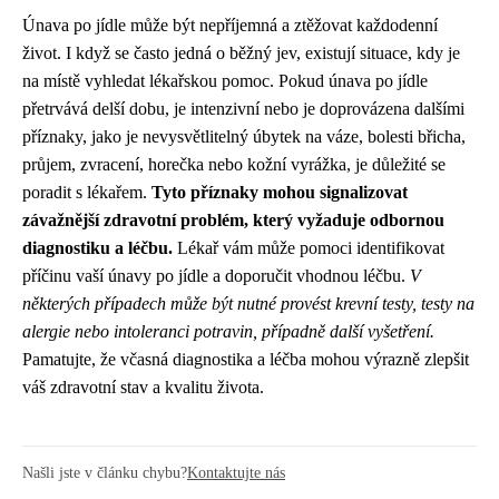
Únava po jídle může být nepříjemná a ztěžovat každodenní
život. I když se často jedná o běžný jev, existují situace, kdy je
na místě vyhledat lékařskou pomoc. Pokud únava po jídle
přetrvává delší dobu, je intenzivní nebo je doprovázena dalšími
příznaky, jako je nevysvětlitelný úbytek na váze, bolesti břicha,
průjem, zvracení, horečka nebo kožní vyrážka, je důležité se
poradit s lékařem.
Tyto příznaky mohou signalizovat
závažnější zdravotní problém, který vyžaduje odbornou
diagnostiku a léčbu.
Lékař vám může pomoci identifikovat
příčinu vaší únavy po jídle a doporučit vhodnou léčbu.
V
některých případech může být nutné provést krevní testy, testy na
alergie nebo intoleranci potravin, případně další vyšetření.
Pamatujte, že včasná diagnostika a léčba mohou výrazně zlepšit
váš zdravotní stav a kvalitu života.
Našli jste v článku chybu?
Kontaktujte nás