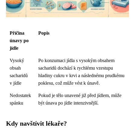
Příčina
Popis
únavy po
jídle
Vysoký
Po konzumaci jídla s vysokým obsahem
obsah
sacharidů dochází k rychlému vzestupu
sacharidů
hladiny cukru v krvi a následnému prudkému
v jídle
poklesu, což může vést k únavě.
Nedostatek
Pokud je tělo unavené již před jídlem, může
spánku
být únava po jídle intenzivnější.
Kdy navštívit lékaře?