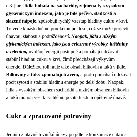
než jiné.
Jídla bohatá na sacharidy, zejména ty s vysokým
glykemickým indexem, jako je bílé pečivo, sladkosti a
slazené nápoje,
způsobují rychlý vzestup hladiny cukru v krvi.
To vede k následnému prudkému poklesu, což se může projevit
únavou, slabostí a podrážděností.
Naopak, jídla s nízkým
glykemickým indexem, jako jsou celozrnné výrobky, luštěniny
a zelenina,
uvolňují energii postupně a pomáhají udržovat
stabilní hladinu cukru v krvi, čímž předcházejí výkyvům
energie. Důležitou roli hraje také obsah bílkovin a tuků v jídle.
Bílkoviny a tuky zpomalují trávení,
a proto pomáhají udržovat
pocit sytosti a stabilní hladinu energie po delší dobu. Naopak,
jídla s vysokým obsahem sacharidů a nízkým obsahem bílkovin
a tuků mohou vést k rychlému pocitu hladu a opětovné únavě.
Cukr a zpracované potraviny
Jedním z hlavních viníků únavy po jídle je konzumace cukru a