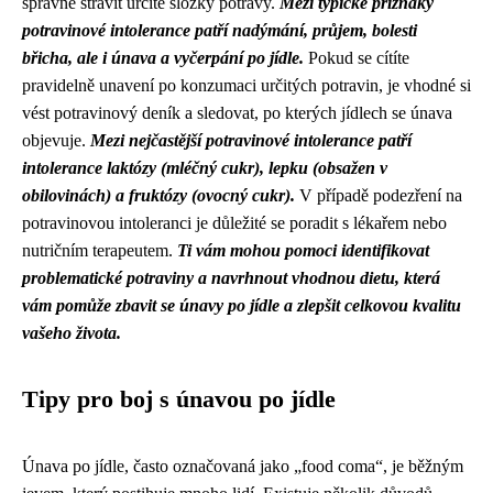
správně strávit určité složky potravy.
Mezi typické příznaky
potravinové intolerance patří nadýmání, průjem, bolesti
břicha, ale i únava a vyčerpání po jídle.
Pokud se cítíte
pravidelně unavení po konzumaci určitých potravin, je vhodné si
vést potravinový deník a sledovat, po kterých jídlech se únava
objevuje.
Mezi nejčastější potravinové intolerance patří
intolerance laktózy (mléčný cukr), lepku (obsažen v
obilovinách) a fruktózy (ovocný cukr).
V případě podezření na
potravinovou intoleranci je důležité se poradit s lékařem nebo
nutričním terapeutem.
Ti vám mohou pomoci identifikovat
problematické potraviny a navrhnout vhodnou dietu, která
vám pomůže zbavit se únavy po jídle a zlepšit celkovou kvalitu
vašeho života.
Tipy pro boj s únavou po jídle
Únava po jídle, často označovaná jako „food coma“, je běžným