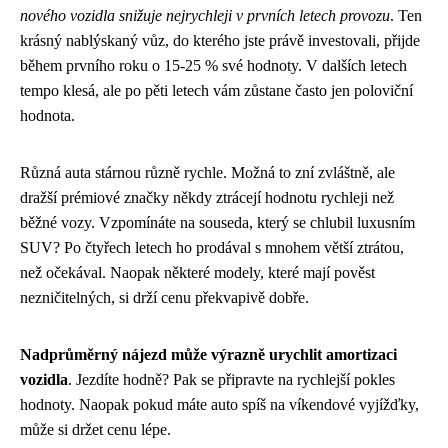
nového vozidla snižuje nejrychleji v prvních letech provozu
. Ten
krásný nablýskaný vůz, do kterého jste právě investovali, přijde
během prvního roku o 15-25 % své hodnoty. V dalších letech
tempo klesá, ale po pěti letech vám zůstane často jen poloviční
hodnota.
Různá auta stárnou různě rychle. Možná to zní zvláštně, ale
dražší prémiové značky někdy ztrácejí hodnotu rychleji než
běžné vozy. Vzpomínáte na souseda, který se chlubil luxusním
SUV? Po čtyřech letech ho prodával s mnohem větší ztrátou,
než očekával. Naopak některé modely, které mají pověst
nezničitelných, si drží cenu překvapivě dobře.
Nadprůměrný nájezd může výrazně urychlit amortizaci
vozidla
. Jezdíte hodně? Pak se připravte na rychlejší pokles
hodnoty. Naopak pokud máte auto spíš na víkendové vyjížďky,
může si držet cenu lépe.