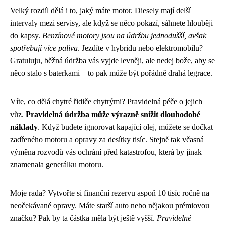
Velký rozdíl dělá i to, jaký máte motor. Diesely mají delší
intervaly mezi servisy, ale když se něco pokazí, sáhnete hlouběji
do kapsy.
Benzínové motory jsou na údržbu jednodušší, avšak
spotřebují více paliva
. Jezdíte v hybridu nebo elektromobilu?
Gratuluju, běžná údržba vás vyjde levněji, ale nedej bože, aby se
něco stalo s baterkami – to pak může být pořádně drahá legrace.
Víte, co dělá chytré řidiče chytrými? Pravidelná péče o jejich
vůz.
Pravidelná údržba může výrazně snížit dlouhodobé
náklady
. Když budete ignorovat kapající olej, můžete se dočkat
zadřeného motoru a opravy za desítky tisíc. Stejně tak včasná
výměna rozvodů vás ochrání před katastrofou, která by jinak
znamenala generálku motoru.
Moje rada? Vytvořte si finanční rezervu aspoň 10 tisíc ročně na
neočekávané opravy. Máte starší auto nebo nějakou prémiovou
značku? Pak by ta částka měla být ještě vyšší.
Pravidelné