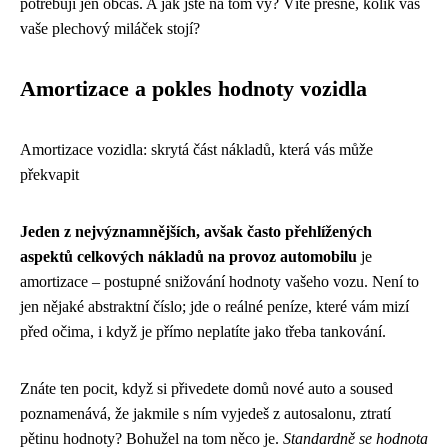
potřebují jen občas. A jak jste na tom vy? Víte přesně, kolik vás
vaše plechový miláček stojí?
Amortizace a pokles hodnoty vozidla
Amortizace vozidla: skrytá část nákladů, která vás může
překvapit
Jeden z nejvýznamnějších, avšak často přehlížených
aspektů celkových nákladů na provoz automobilu
je
amortizace – postupné snižování hodnoty vašeho vozu. Není to
jen nějaké abstraktní číslo; jde o reálné peníze, které vám mizí
před očima, i když je přímo neplatíte jako třeba tankování.
Znáte ten pocit, když si přivedete domů nové auto a soused
poznamenává, že jakmile s ním vyjedeš z autosalonu, ztratí
pětinu hodnoty? Bohužel na tom něco je.
Standardně se hodnota