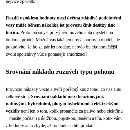
nejvíce zpočátku.
Rozdíl v poklesu hodnoty mezi dvěma zdánlivě podobnými
vozy může během několika let provozu činit desítky tisíc
korun
. Proto má smysl při výběru nového auta myslet i na
budoucí prodej. Možná vás láká ten nový sportovní model, ale
pokud víte, že ho za pár let prodáte, nebylo by ekonomičtější
zvolit spolehlivý vůz s pomalejší amortizací?
Srovnání nákladů různých typů pohonů
Provozní náklady vozidla tvoří pořádný kus z toho, co nás auto
celkově stojí.
Srovnání nákladů mezi benzinovými,
naftovými, hybridními, plug-in hybridními a elektrickými
vozidly
není jen o tom, kolik protančíte za palivo nebo elektřinu
– musíte počítat i s údržbou, pojistkou, daněmi a tím, kolik vám
z hodnoty auta zbyde, až ho budete chtít prodat.