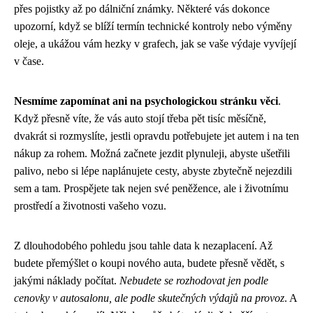
přes pojistky až po dálniční známky. Některé vás dokonce
upozorní, když se blíží termín technické kontroly nebo výměny
oleje, a ukážou vám hezky v grafech, jak se vaše výdaje vyvíjejí
v čase.
Nesmíme zapomínat ani na psychologickou stránku věci
.
Když přesně víte, že vás auto stojí třeba pět tisíc měsíčně,
dvakrát si rozmyslíte, jestli opravdu potřebujete jet autem i na ten
nákup za rohem. Možná začnete jezdit plynuleji, abyste ušetřili
palivo, nebo si lépe naplánujete cesty, abyste zbytečně nejezdili
sem a tam. Prospějete tak nejen své peněžence, ale i životnímu
prostředí a životnosti vašeho vozu.
Z dlouhodobého pohledu jsou tahle data k nezaplacení. Až
budete přemýšlet o koupi nového auta, budete přesně vědět, s
jakými náklady počítat.
Nebudete se rozhodovat jen podle
cenovky v autosalonu, ale podle skutečných výdajů na provoz
. A