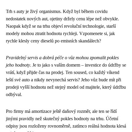
Trh s auty je živý organismus. Když byl během covidu
nedostatek nových aut, ojetiny držely cenu lépe než obvykle.
Naopak když se na trhu objeví revoluční technologie, starší
modely mohou ztratit hodnotu rychleji. Vzpomenete si, jak
rychle klesly ceny dieselů po emisních skandálech?
Pravidelný servis a dobrá péče o vůz mohou zpomalit pokles
jeho hodnoty
. Je to jako s vaším domem – investice do údržby se
vrátí, když přijde čas na prodej. Ten soused, co každý víkend
leští své auto a nikdy nevynechá servis? Jeho vůz bude mít při
prodeji vyšší hodnotu než stejný model od majitele, který údržbu
odbýval.
Pro firmy má amortizace ještě daňový rozměr, ale ten se řídí
jinými pravidly než skutečný pokles hodnoty na trhu. Účetní
odpisy jsou rozloženy rovnoměrně, zatímco reálná hodnota klesá