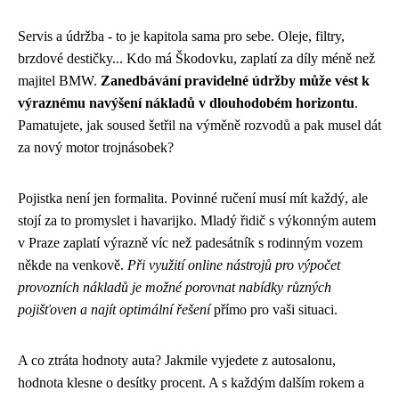
Servis a údržba - to je kapitola sama pro sebe. Oleje, filtry,
brzdové destičky... Kdo má Škodovku, zaplatí za díly méně než
majitel BMW.
Zanedbávání pravidelné údržby může vést k
výraznému navýšení nákladů v dlouhodobém horizontu
.
Pamatujete, jak soused šetřil na výměně rozvodů a pak musel dát
za nový motor trojnásobek?
Pojistka není jen formalita. Povinné ručení musí mít každý, ale
stojí za to promyslet i havarijko. Mladý řidič s výkonným autem
v Praze zaplatí výrazně víc než padesátník s rodinným vozem
někde na venkově.
Při využití online nástrojů pro výpočet
provozních nákladů je možné porovnat nabídky různých
pojišťoven a najít optimální řešení
přímo pro vaši situaci.
A co ztráta hodnoty auta? Jakmile vyjedete z autosalonu,
hodnota klesne o desítky procent. A s každým dalším rokem a