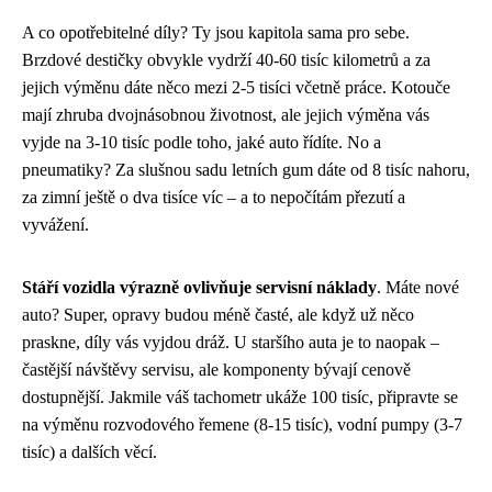
A co opotřebitelné díly? Ty jsou kapitola sama pro sebe.
Brzdové destičky obvykle vydrží 40-60 tisíc kilometrů a za
jejich výměnu dáte něco mezi 2-5 tisíci včetně práce. Kotouče
mají zhruba dvojnásobnou životnost, ale jejich výměna vás
vyjde na 3-10 tisíc podle toho, jaké auto řídíte. No a
pneumatiky? Za slušnou sadu letních gum dáte od 8 tisíc nahoru,
za zimní ještě o dva tisíce víc – a to nepočítám přezutí a
vyvážení.
Stáří vozidla výrazně ovlivňuje servisní náklady
. Máte nové
auto? Super, opravy budou méně časté, ale když už něco
praskne, díly vás vyjdou dráž. U staršího auta je to naopak –
častější návštěvy servisu, ale komponenty bývají cenově
dostupnější. Jakmile váš tachometr ukáže 100 tisíc, připravte se
na výměnu rozvodového řemene (8-15 tisíc), vodní pumpy (3-7
tisíc) a dalších věcí.