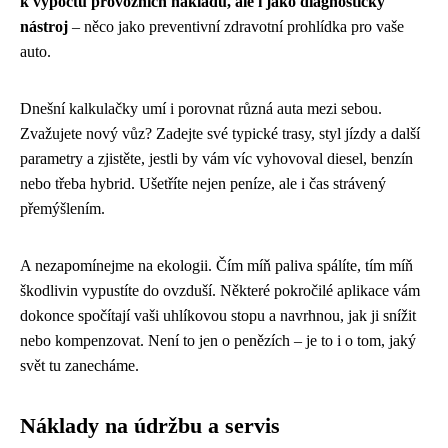
k výpočtu provozních nákladů, ale i jako diagnostický
nástroj
– něco jako preventivní zdravotní prohlídka pro vaše
auto.
Dnešní kalkulačky umí i porovnat různá auta mezi sebou.
Zvažujete nový vůz? Zadejte své typické trasy, styl jízdy a další
parametry a zjistěte, jestli by vám víc vyhovoval diesel, benzín
nebo třeba hybrid. Ušetříte nejen peníze, ale i čas strávený
přemýšlením.
A nezapomínejme na ekologii. Čím míň paliva spálíte, tím míň
škodlivin vypustíte do ovzduší. Některé pokročilé aplikace vám
dokonce spočítají vaši uhlíkovou stopu a navrhnou, jak ji snížit
nebo kompenzovat. Není to jen o penězích – je to i o tom, jaký
svět tu zanecháme.
Náklady na údržbu a servis