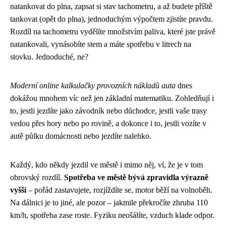
natankovat do plna, zapsat si stav tachometru, a až budete příště
tankovat (opět do plna), jednoduchým výpočtem zjistíte pravdu.
Rozdíl na tachometru vydělíte množstvím paliva, které jste právě
natankovali, vynásobíte stem a máte spotřebu v litrech na
stovku. Jednoduché, ne?
Moderní online kalkulačky provozních nákladů auta
dnes
dokážou mnohem víc než jen základní matematiku. Zohledňují i
to, jestli jezdíte jako závodník nebo důchodce, jestli vaše trasy
vedou přes hory nebo po rovině, a dokonce i to, jestli vozíte v
autě půlku domácnosti nebo jezdíte nalehko.
Každý, kdo někdy jezdil ve městě i mimo něj, ví, že je v tom
obrovský rozdíl.
Spotřeba ve městě bývá zpravidla výrazně
vyšší
– pořád zastavujete, rozjíždíte se, motor běží na volnoběh.
Na dálnici je to jiné, ale pozor – jakmile překročíte zhruba 110
km/h, spotřeba zase roste. Fyziku neošálíte, vzduch klade odpor.