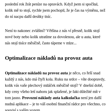
poslední rok žrát peníze na opravách. Když jsem si spočítal,
kolik mě to stojí, rychle jsem pochopil, že je čas na výměnu, než
do ní nacpu další desítky tisíc.
Není to nakonec zvláštní? Většina z nás ví přesně, kolik stojí
nové boty nebo kolik utratíme za dovolenou, ale u auta, které
nás stojí tisíce měsíčně, často tápeme v mlze...
Optimalizace nákladů na provoz auta
Optimalizace nákladů na provoz auta
je něco, co řeší snad
každý z nás, kdo má čtyři kola. Ruku na srdce – víte doopravdy,
kolik vás vaše plechový miláček měsíčně stojí? V dnešní době,
kdy ceny všeho letí nahoru jak splašené, je fakt důležité mít v
tom jasno.
Provozní náklady auta kalkulačka
není jen další
nudná aplikace – je to váš osobní finanční rádce pro všechno, co
souvisí s vaším vozem.