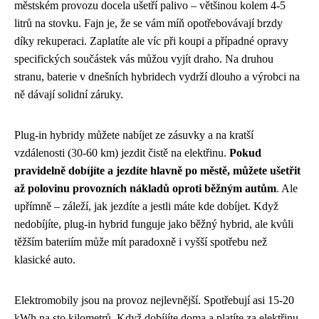
městském provozu docela ušetří palivo – většinou kolem 4-5
litrů na stovku. Fajn je, že se vám míň opotřebovávají brzdy
díky rekuperaci. Zaplatíte ale víc při koupi a případné opravy
specifických součástek vás můžou vyjít draho. Na druhou
stranu, baterie v dnešních hybridech vydrží dlouho a výrobci na
ně dávají solidní záruky.
Plug-in hybridy můžete nabíjet ze zásuvky a na kratší
vzdálenosti (30-60 km) jezdit čistě na elektřinu.
Pokud
pravidelně dobíjíte a jezdíte hlavně po městě, můžete ušetřit
až polovinu provozních nákladů oproti běžným autům
. Ale
upřímně – záleží, jak jezdíte a jestli máte kde dobíjet. Když
nedobíjíte, plug-in hybrid funguje jako běžný hybrid, ale kvůli
těžším bateriím může mít paradoxně i vyšší spotřebu než
klasické auto.
Elektromobily jsou na provoz nejlevnější. Spotřebují asi 15-20
kWh na sto kilometrů. Když dobíjíte doma a platíte za elektřinu