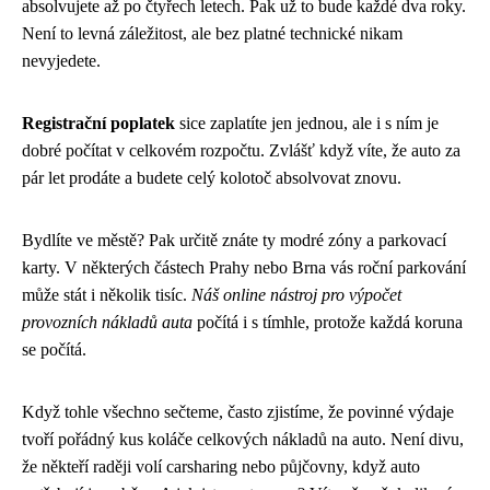
absolvujete až po čtyřech letech. Pak už to bude každé dva roky.
Není to levná záležitost, ale bez platné technické nikam
nevyjedete.
Registrační poplatek
sice zaplatíte jen jednou, ale i s ním je
dobré počítat v celkovém rozpočtu. Zvlášť když víte, že auto za
pár let prodáte a budete celý kolotoč absolvovat znovu.
Bydlíte ve městě? Pak určitě znáte ty modré zóny a parkovací
karty. V některých částech Prahy nebo Brna vás roční parkování
může stát i několik tisíc.
Náš online nástroj pro výpočet
provozních nákladů auta
počítá i s tímhle, protože každá koruna
se počítá.
Když tohle všechno sečteme, často zjistíme, že povinné výdaje
tvoří pořádný kus koláče celkových nákladů na auto. Není divu,
že někteří raději volí carsharing nebo půjčovny, když auto