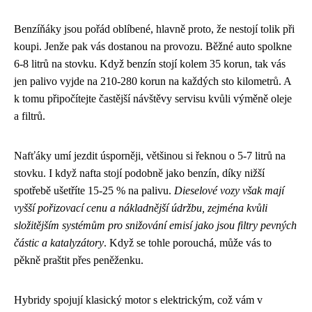
Benzíňáky jsou pořád oblíbené, hlavně proto, že nestojí tolik při
koupi. Jenže pak vás dostanou na provozu. Běžné auto spolkne
6-8 litrů na stovku. Když benzín stojí kolem 35 korun, tak vás
jen palivo vyjde na 210-280 korun na každých sto kilometrů. A
k tomu připočítejte častější návštěvy servisu kvůli výměně oleje
a filtrů.
Nafťáky umí jezdit úsporněji, většinou si řeknou o 5-7 litrů na
stovku. I když nafta stojí podobně jako benzín, díky nižší
spotřebě ušetříte 15-25 % na palivu.
Dieselové vozy však mají
vyšší pořizovací cenu a nákladnější údržbu, zejména kvůli
složitějším systémům pro snižování emisí jako jsou filtry pevných
částic a katalyzátory
. Když se tohle porouchá, může vás to
pěkně praštit přes peněženku.
Hybridy spojují klasický motor s elektrickým, což vám v