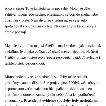
A co v zimě? To je kapitola sama pro sebe. Motor se déle
zahřívá, topení jede naplno, pneumatiky se boří do sněhu nebo
čvachtají v blátě. Není divu, že v lednu může vaše auto
spotřebovat i o litr víc než v létě. Některé chytré kalkulačky s
tímhle počítají.
Majitelé hybridů to mají složitější – musí sledovat jak benzín, tak
elektřinu. Je to jako počítat dvě různé měny najednou. Naštěstí
kvalitní online nástroj pro výpočet provozních nákladů
zvládne i
tenhle oříšek rozlousknout.
Mimochodem, víte, že sledování spotřeby může odhalit
problémy s autem dřív, než se projeví jinak? Když vaše obvykle
úsporné auto začne najednou hltat palivo, může to znamenat
problém s motorem, zanesený filtr nebo třeba jen podhuštěné
pneumatiky.
Pravidelná evidence spotřeby tedy neslouží jen