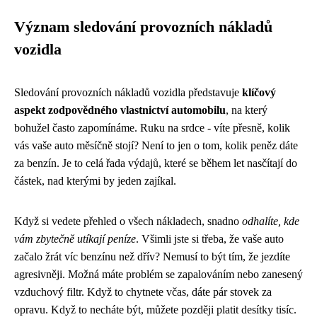
Význam sledování provozních nákladů
vozidla
Sledování provozních nákladů vozidla představuje
klíčový
aspekt zodpovědného vlastnictví automobilu
, na který
bohužel často zapomínáme. Ruku na srdce - víte přesně, kolik
vás vaše auto měsíčně stojí? Není to jen o tom, kolik peněz dáte
za benzín. Je to celá řada výdajů, které se během let nasčítají do
částek, nad kterými by jeden zajíkal.
Když si vedete přehled o všech nákladech, snadno
odhalíte, kde
vám zbytečně utíkají peníze
. Všimli jste si třeba, že vaše auto
začalo žrát víc benzínu než dřív? Nemusí to být tím, že jezdíte
agresivněji. Možná máte problém se zapalováním nebo zanesený
vzduchový filtr. Když to chytnete včas, dáte pár stovek za
opravu. Když to necháte být, můžete později platit desítky tisíc.