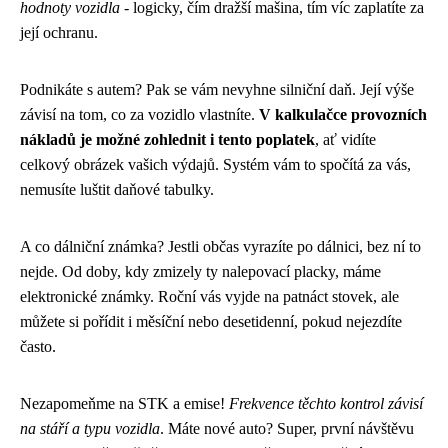
hodnoty vozidla
- logicky, čím dražší mašina, tím víc zaplatíte za
její ochranu.
Podnikáte s autem? Pak se vám nevyhne silniční daň. Její výše
závisí na tom, co za vozidlo vlastníte.
V kalkulačce provozních
nákladů je možné zohlednit i tento poplatek
, ať vidíte
celkový obrázek vašich výdajů. Systém vám to spočítá za vás,
nemusíte luštit daňové tabulky.
A co dálniční známka? Jestli občas vyrazíte po dálnici, bez ní to
nejde. Od doby, kdy zmizely ty nalepovací placky, máme
elektronické známky. Roční vás vyjde na patnáct stovek, ale
můžete si pořídit i měsíční nebo desetidenní, pokud nejezdíte
často.
Nezapomeňme na STK a emise!
Frekvence těchto kontrol závisí
na stáří a typu vozidla
. Máte nové auto? Super, první návštěvu