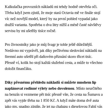
Kalkulačka provozních nákladů mi tehdy hodně otevřela oči.
Třeba když jsem zjistil, že moje stará Octavia mě ve finále stojí
víc než novější model, který by na první pohled vypadal jako
dražší varianta. Spotřeba o dva litry nižší a méně časté návštěvy
servisu by mi ušetřily tisíce ročně.
Pro živnostníky jako je můj švagr je tohle ještě důležitější.
Nedávno mi vyprávěl, jak díky pečlivému sledování nákladů na
firemní auto ušetřil při daňovém přiznání skoro třicet tisíc.
Přesně ví, kolik ho stojí každá služební cesta, a může to všechno
doložit finančáku.
Díky přesnému přehledu nákladů si můžete mnohem líp
naplánovat rodinné výlety nebo dovolenou
. Místo neurčitého
na benzín si vezmeme pět tisíc přesně víte, že cesta na Šumavu a
zpět vás vyjde třeba na 1 850 Kč. A když máte doma dvě auta
jako my, snadno zjistíte, že jet na chalupu s dieselovou Fabií vás