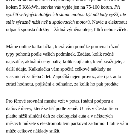
kolem 5 Kč/kWh, stovka vás vyjde jen na 75-100 korun.
Při
využití veřejných dobíjecích stanic mohou být náklady vyšší, ale
stále výrazně nižší než u spalovacích motorů
. Navíc u elektroaut
odpadá spousta údržby – žádná výměna oleje, filtrů nebo svíček.
Máme online kalkulačku, která vám pomůže porovnat různé
typy pohonů podle vašich podmínek. Zadáte, kolik ročně
najezdíte, aktuální ceny paliv, kolik stojí auto, které zvažujete, a
další údaje. Kalkulačka vám spočítá celkové náklady na
vlastnictví za třeba 5 let. Započítá nejen provoz, ale i jak auto
ztrácí hodnotu, pojištění a odhadne, za kolik ho pak prodáte.
Pro férové srovnání musíte vzít v potaz i státní podporu a
daňové úlevy, které se liší podle země. U nás v Česku třeba
platíte nižší silniční daň za ekologická auta a v některých
městech můžete s elektromobilem parkovat zadarmo. I tohle vám
může celkové náklady snížit.