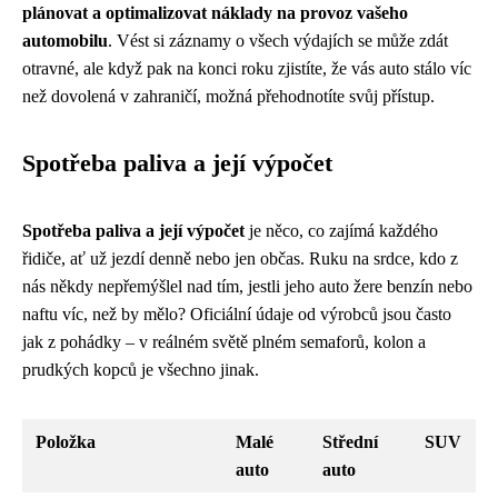
plánovat a optimalizovat náklady na provoz vašeho
automobilu
. Vést si záznamy o všech výdajích se může zdát
otravné, ale když pak na konci roku zjistíte, že vás auto stálo víc
než dovolená v zahraničí, možná přehodnotíte svůj přístup.
Spotřeba paliva a její výpočet
Spotřeba paliva a její výpočet
je něco, co zajímá každého
řidiče, ať už jezdí denně nebo jen občas. Ruku na srdce, kdo z
nás někdy nepřemýšlel nad tím, jestli jeho auto žere benzín nebo
naftu víc, než by mělo? Oficiální údaje od výrobců jsou často
jak z pohádky – v reálném světě plném semaforů, kolon a
prudkých kopců je všechno jinak.
Položka
Malé
Střední
SUV
auto
auto