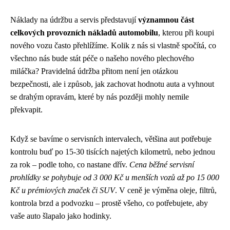
Náklady na údržbu a servis představují
významnou část
celkových provozních nákladů automobilu
, kterou při koupi
nového vozu často přehlížíme. Kolik z nás si vlastně spočítá, co
všechno nás bude stát péče o našeho nového plechového
miláčka? Pravidelná údržba přitom není jen otázkou
bezpečnosti, ale i způsob, jak zachovat hodnotu auta a vyhnout
se drahým opravám, které by nás později mohly nemile
překvapit.
Když se bavíme o servisních intervalech, většina aut potřebuje
kontrolu buď po 15-30 tisících najetých kilometrů, nebo jednou
za rok – podle toho, co nastane dřív.
Cena běžné servisní
prohlídky se pohybuje od 3 000 Kč u menších vozů až po 15 000
Kč u prémiových značek či SUV
. V ceně je výměna oleje, filtrů,
kontrola brzd a podvozku – prostě všeho, co potřebujete, aby
vaše auto šlapalo jako hodinky.