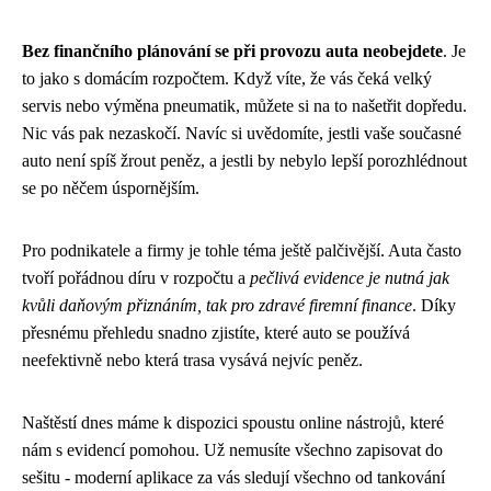
Bez finančního plánování se při provozu auta neobejdete
. Je
to jako s domácím rozpočtem. Když víte, že vás čeká velký
servis nebo výměna pneumatik, můžete si na to našetřit dopředu.
Nic vás pak nezaskočí. Navíc si uvědomíte, jestli vaše současné
auto není spíš žrout peněz, a jestli by nebylo lepší porozhlédnout
se po něčem úspornějším.
Pro podnikatele a firmy je tohle téma ještě palčivější. Auta často
tvoří pořádnou díru v rozpočtu a
pečlivá evidence je nutná jak
kvůli daňovým přiznáním, tak pro zdravé firemní finance
. Díky
přesnému přehledu snadno zjistíte, které auto se používá
neefektivně nebo která trasa vysává nejvíc peněz.
Naštěstí dnes máme k dispozici spoustu online nástrojů, které
nám s evidencí pomohou. Už nemusíte všechno zapisovat do
sešitu - moderní aplikace za vás sledují všechno od tankování