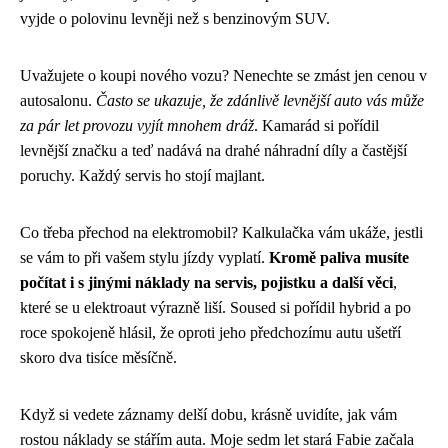
vyjde o polovinu levněji než s benzinovým SUV.
Uvažujete o koupi nového vozu? Nenechte se zmást jen cenou v
autosalonu.
Často se ukazuje, že zdánlivě levnější auto vás může
za pár let provozu vyjít mnohem dráž
. Kamarád si pořídil
levnější značku a teď nadává na drahé náhradní díly a častější
poruchy. Každý servis ho stojí majlant.
Co třeba přechod na elektromobil? Kalkulačka vám ukáže, jestli
se vám to při vašem stylu jízdy vyplatí.
Kromě paliva musíte
počítat i s jinými náklady na servis, pojistku a další věci
,
které se u elektroaut výrazně liší. Soused si pořídil hybrid a po
roce spokojeně hlásil, že oproti jeho předchozímu autu ušetří
skoro dva tisíce měsíčně.
Když si vedete záznamy delší dobu, krásně uvidíte, jak vám
rostou náklady se stářím auta. Moje sedm let stará Fabie začala