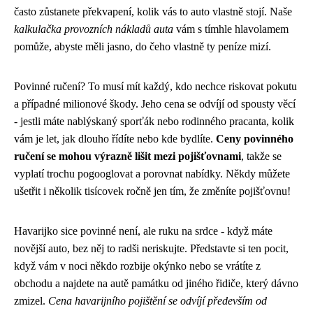
často zůstanete překvapení, kolik vás to auto vlastně stojí. Naše
kalkulačka provozních nákladů auta
vám s tímhle hlavolamem
pomůže, abyste měli jasno, do čeho vlastně ty peníze mizí.
Povinné ručení? To musí mít každý, kdo nechce riskovat pokutu
a případné milionové škody. Jeho cena se odvíjí od spousty věcí
- jestli máte nablýskaný sporťák nebo rodinného pracanta, kolik
vám je let, jak dlouho řídíte nebo kde bydlíte.
Ceny povinného
ručení se mohou výrazně lišit mezi pojišťovnami
, takže se
vyplatí trochu pogooglovat a porovnat nabídky. Někdy můžete
ušetřit i několik tisícovek ročně jen tím, že změníte pojišťovnu!
Havarijko sice povinné není, ale ruku na srdce - když máte
novější auto, bez něj to radši neriskujte. Představte si ten pocit,
když vám v noci někdo rozbije okýnko nebo se vrátíte z
obchodu a najdete na autě památku od jiného řidiče, který dávno
zmizel.
Cena havarijního pojištění se odvíjí především od