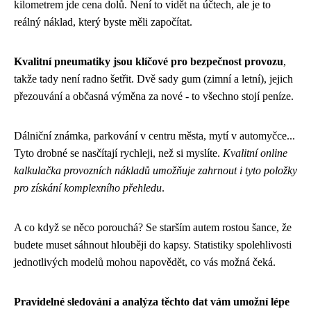
kilometrem jde cena dolů. Není to vidět na účtech, ale je to
reálný náklad, který byste měli započítat.
Kvalitní pneumatiky jsou klíčové pro bezpečnost provozu
,
takže tady není radno šetřit. Dvě sady gum (zimní a letní), jejich
přezouvání a občasná výměna za nové - to všechno stojí peníze.
Dálniční známka, parkování v centru města, mytí v automyčce...
Tyto drobné se nasčítají rychleji, než si myslíte.
Kvalitní online
kalkulačka provozních nákladů umožňuje zahrnout i tyto položky
pro získání komplexního přehledu
.
A co když se něco porouchá? Se starším autem rostou šance, že
budete muset sáhnout hlouběji do kapsy. Statistiky spolehlivosti
jednotlivých modelů mohou napovědět, co vás možná čeká.
Pravidelné sledování a analýza těchto dat vám umožní lépe