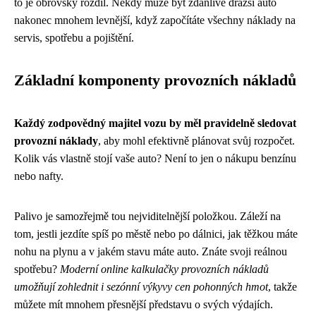
to je obrovský rozdíl. Někdy může být zdánlivě dražší auto
nakonec mnohem levnější, když započítáte všechny náklady na
servis, spotřebu a pojištění.
Základní komponenty provozních nákladů
Každý zodpovědný majitel vozu by měl pravidelně sledovat
provozní náklady
, aby mohl efektivně plánovat svůj rozpočet.
Kolik vás vlastně stojí vaše auto? Není to jen o nákupu benzínu
nebo nafty.
Palivo je samozřejmě tou nejviditelnější položkou. Záleží na
tom, jestli jezdíte spíš po městě nebo po dálnici, jak těžkou máte
nohu na plynu a v jakém stavu máte auto. Znáte svoji reálnou
spotřebu?
Moderní online kalkulačky provozních nákladů
umožňují zohlednit i sezónní výkyvy cen pohonných hmot
, takže
můžete mít mnohem přesnější představu o svých výdajích.