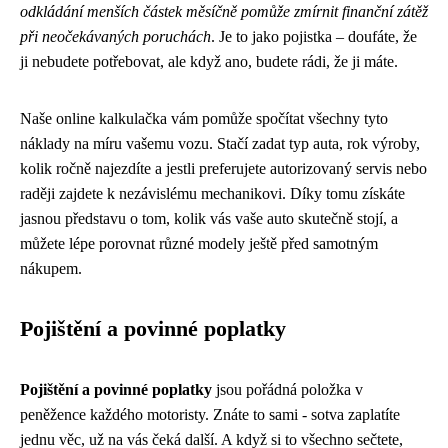
odkládání menších částek měsíčně pomůže zmírnit finanční zátěž
při neočekávaných poruchách
. Je to jako pojistka – doufáte, že
ji nebudete potřebovat, ale když ano, budete rádi, že ji máte.
Naše online kalkulačka vám pomůže spočítat všechny tyto
náklady na míru vašemu vozu. Stačí zadat typ auta, rok výroby,
kolik ročně najezdíte a jestli preferujete autorizovaný servis nebo
raději zajdete k nezávislému mechanikovi. Díky tomu získáte
jasnou představu o tom, kolik vás vaše auto skutečně stojí, a
můžete lépe porovnat různé modely ještě před samotným
nákupem.
Pojištění a povinné poplatky
Pojištění a povinné poplatky
jsou pořádná položka v
peněžence každého motoristy. Znáte to sami - sotva zaplatíte
jednu věc, už na vás čeká další. A když si to všechno sečtete,