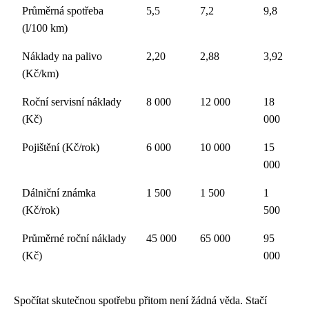
Průměrná spotřeba
5,5
7,2
9,8
(l/100 km)
Náklady na palivo
2,20
2,88
3,92
(Kč/km)
Roční servisní náklady
8 000
12 000
18
(Kč)
000
Pojištění (Kč/rok)
6 000
10 000
15
000
Dálniční známka
1 500
1 500
1
(Kč/rok)
500
Průměrné roční náklady
45 000
65 000
95
(Kč)
000
Spočítat skutečnou spotřebu přitom není žádná věda. Stačí