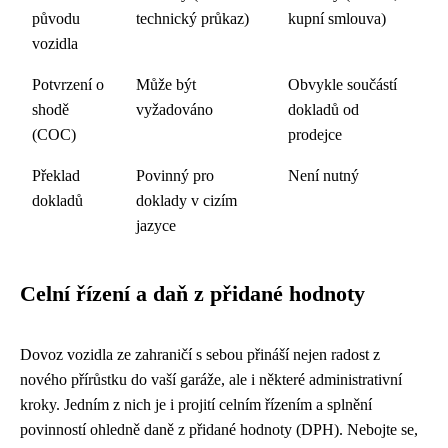
původu
technický průkaz)
kupní smlouva)
vozidla
Potvrzení o
Může být
Obvykle součástí
shodě
vyžadováno
dokladů od
(COC)
prodejce
Překlad
Povinný pro
Není nutný
dokladů
doklady v cizím
jazyce
Celní řízení a daň z přidané hodnoty
Dovoz vozidla ze zahraničí s sebou přináší nejen radost z
nového přírůstku do vaší garáže, ale i některé administrativní
kroky. Jedním z nich je i projití celním řízením a splnění
povinností ohledně daně z přidané hodnoty (DPH). Nebojte se,