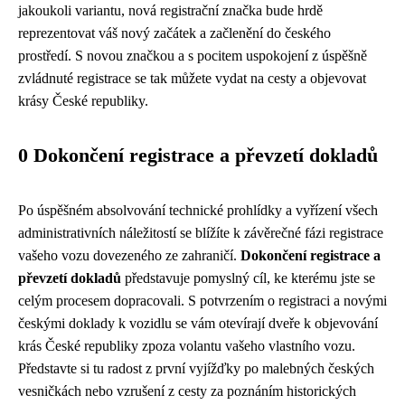
jakoukoli variantu, nová registrační značka bude hrdě
reprezentovat váš nový začátek a začlenění do českého
prostředí. S novou značkou a s pocitem uspokojení z úspěšně
zvládnuté registrace se tak můžete vydat na cesty a objevovat
krásy České republiky.
0 Dokončení registrace a převzetí dokladů
Po úspěšném absolvování technické prohlídky a vyřízení všech
administrativních náležitostí se blížíte k závěrečné fázi registrace
vašeho vozu dovezeného ze zahraničí.
Dokončení registrace a
převzetí dokladů
představuje pomyslný cíl, ke kterému jste se
celým procesem dopracovali. S potvrzením o registraci a novými
českými doklady k vozidlu se vám otevírají dveře k objevování
krás České republiky zpoza volantu vašeho vlastního vozu.
Představte si tu radost z první vyjížďky po malebných českých
vesničkách nebo vzrušení z cesty za poznáním historických