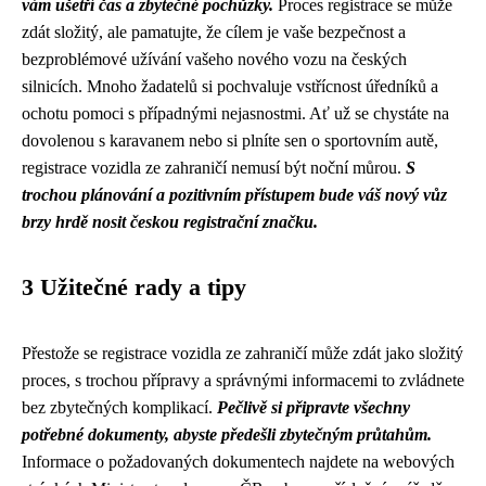
vám ušetří čas a zbytečné pochůzky.
Proces registrace se může
zdát složitý, ale pamatujte, že cílem je vaše bezpečnost a
bezproblémové užívání vašeho nového vozu na českých
silnicích. Mnoho žadatelů si pochvaluje vstřícnost úředníků a
ochotu pomoci s případnými nejasnostmi. Ať už se chystáte na
dovolenou s karavanem nebo si plníte sen o sportovním autě,
registrace vozidla ze zahraničí nemusí být noční můrou.
S
trochou plánování a pozitivním přístupem bude váš nový vůz
brzy hrdě nosit českou registrační značku.
3 Užitečné rady a tipy
Přestože se registrace vozidla ze zahraničí může zdát jako složitý
proces, s trochou přípravy a správnými informacemi to zvládnete
bez zbytečných komplikací.
Pečlivě si připravte všechny
potřebné dokumenty, abyste předešli zbytečným průtahům.
Informace o požadovaných dokumentech najdete na webových