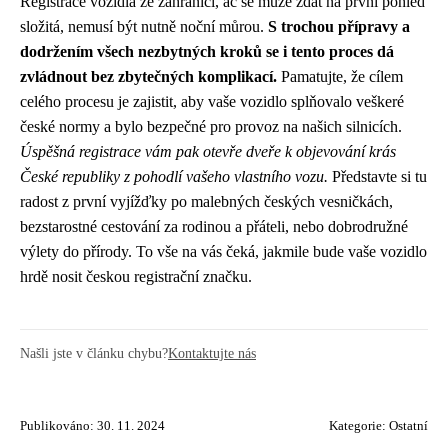
Registrace vozidla ze zahraničí, ač se může zdát na první pohled
složitá, nemusí být nutně noční můrou.
S trochou přípravy a
dodržením všech nezbytných kroků se i tento proces dá
zvládnout bez zbytečných komplikací.
Pamatujte, že cílem
celého procesu je zajistit, aby vaše vozidlo splňovalo veškeré
české normy a bylo bezpečné pro provoz na našich silnicích.
Úspěšná registrace vám pak otevře dveře k objevování krás
České republiky z pohodlí vašeho vlastního vozu.
Představte si tu
radost z první vyjížďky po malebných českých vesničkách,
bezstarostné cestování za rodinou a přáteli, nebo dobrodružné
výlety do přírody. To vše na vás čeká, jakmile bude vaše vozidlo
hrdě nosit českou registrační značku.
Našli jste v článku chybu?
Kontaktujte nás
Publikováno: 30. 11. 2024
Kategorie:
Ostatní