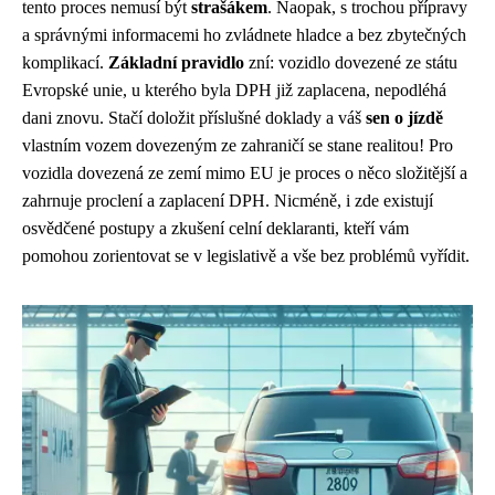
tento proces nemusí být
strašákem
. Naopak, s trochou přípravy
a správnými informacemi ho zvládnete hladce a bez zbytečných
komplikací.
Základní pravidlo
zní: vozidlo dovezené ze státu
Evropské unie, u kterého byla DPH již zaplacena, nepodléhá
dani znovu. Stačí doložit příslušné doklady a váš
sen o jízdě
vlastním vozem dovezeným ze zahraničí se stane realitou! Pro
vozidla dovezená ze zemí mimo EU je proces o něco složitější a
zahrnuje proclení a zaplacení DPH. Nicméně, i zde existují
osvědčené postupy a zkušení celní deklaranti, kteří vám
pomohou zorientovat se v legislativě a vše bez problémů vyřídit.