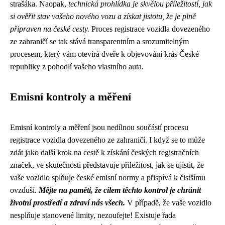
strašáka. Naopak,
technická prohlídka je skvělou příležitostí, jak
si ověřit stav vašeho nového vozu a získat jistotu, že je plně
připraven na české cesty.
Proces registrace vozidla dovezeného
ze zahraničí se tak stává transparentním a srozumitelným
procesem, který vám otevírá dveře k objevování krás České
republiky z pohodlí vašeho vlastního auta.
Emisní kontroly a měření
Emisní kontroly a měření jsou nedílnou součástí procesu
registrace vozidla dovezeného ze zahraničí. I když se to může
zdát jako další krok na cestě k získání českých registračních
značek, ve skutečnosti představuje příležitost, jak se ujistit, že
vaše vozidlo splňuje české emisní normy a přispívá k čistšímu
ovzduší.
Mějte na paměti, že cílem těchto kontrol je chránit
životní prostředí a zdraví nás všech.
V případě, že vaše vozidlo
nesplňuje stanovené limity, nezoufejte! Existuje řada