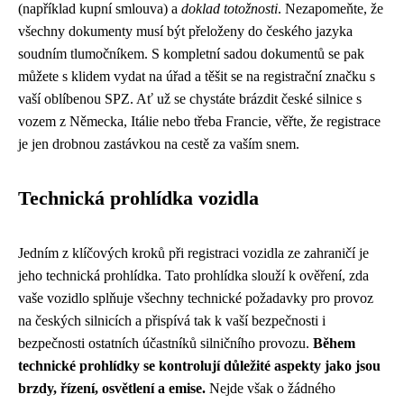
(například kupní smlouva) a
doklad totožnosti
. Nezapomeňte, že
všechny dokumenty musí být přeloženy do českého jazyka
soudním tlumočníkem. S kompletní sadou dokumentů se pak
můžete s klidem vydat na úřad a těšit se na registrační značku s
vaší oblíbenou SPZ. Ať už se chystáte brázdit české silnice s
vozem z Německa, Itálie nebo třeba Francie, věřte, že registrace
je jen drobnou zastávkou na cestě za vaším snem.
Technická prohlídka vozidla
Jedním z klíčových kroků při registraci vozidla ze zahraničí je
jeho technická prohlídka. Tato prohlídka slouží k ověření, zda
vaše vozidlo splňuje všechny technické požadavky pro provoz
na českých silnicích a přispívá tak k vaší bezpečnosti i
bezpečnosti ostatních účastníků silničního provozu.
Během
technické prohlídky se kontrolují důležité aspekty jako jsou
brzdy, řízení, osvětlení a emise.
Nejde však o žádného