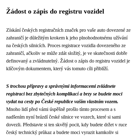
Žádost o zápis do registru vozidel
Získání českých registračních značek pro vaše auto dovezené ze
zahraničí je důležitým krokem k jeho plnohodnotnému užívání
na českých silnicích. Proces registrace vozidla dovezeného ze
zahraničí, ačkoliv se může zdát složitý, je ve skutečnosti dobře
definovaný a zvládnutelný. Žádost o zápis do registru vozidel je
klíčovým dokumentem, který vás tomuto cíli přiblíží.
S trochou přípravy a správnými informacemi zvládnete
registraci bez zbytečných komplikací a brzy se budete moci
vydat na cesty po České republice vaším vlastním vozem.
Mnoho lidí před vámi úspěšně prošlo tímto procesem a s
nadšením nyní brázdí české silnice ve vozech, které si sami
dovezli. Představte si ten skvělý pocit, kdy budete držet v ruce
český technický průkaz a budete moci vyrazit kamkoliv si