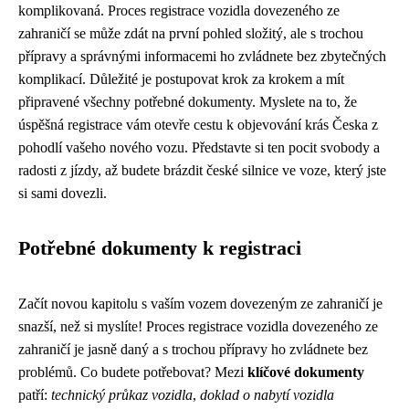
komplikovaná. Proces registrace vozidla dovezeného ze
zahraničí se může zdát na první pohled složitý, ale s trochou
přípravy a správnými informacemi ho zvládnete bez zbytečných
komplikací. Důležité je postupovat krok za krokem a mít
připravené všechny potřebné dokumenty. Myslete na to, že
úspěšná registrace vám otevře cestu k objevování krás Česka z
pohodlí vašeho nového vozu. Představte si ten pocit svobody a
radosti z jízdy, až budete brázdit české silnice ve voze, který jste
si sami dovezli.
Potřebné dokumenty k registraci
Začít novou kapitolu s vaším vozem dovezeným ze zahraničí je
snazší, než si myslíte! Proces registrace vozidla dovezeného ze
zahraničí je jasně daný a s trochou přípravy ho zvládnete bez
problémů. Co budete potřebovat? Mezi
klíčové dokumenty
patří:
technický průkaz vozidla
,
doklad o nabytí vozidla