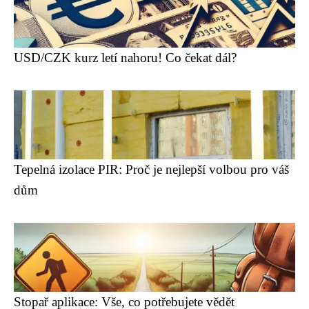
USD/CZK kurz letí nahoru! Co čekat dál?
Tepelná izolace PIR: Proč je nejlepší volbou pro váš
dům
Stopař aplikace: Vše, co potřebujete vědět