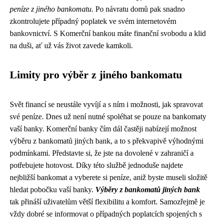
peníze z jiného bankomatu.
Po návratu domů pak snadno
zkontrolujete případný poplatek ve svém internetovém
bankovnictví. S Komerční bankou máte finanční svobodu a klid
na duši, ať už vás život zavede kamkoli.
Limity pro výběr z jiného bankomatu
Svět financí se neustále vyvíjí a s ním i možnosti, jak spravovat
své peníze. Dnes už není nutné spoléhat se pouze na bankomaty
vaší banky. Komerční banky čím dál častěji nabízejí možnost
výběru z bankomatů jiných bank, a to s překvapivě výhodnými
podmínkami. Představte si, že jste na dovolené v zahraničí a
potřebujete hotovost. Díky této službě jednoduše najdete
nejbližší bankomat a vyberete si peníze, aniž byste museli složitě
hledat pobočku vaší banky.
Výběry z bankomatů jiných bank
tak přináší uživatelům větší flexibilitu a komfort. Samozřejmě je
vždy dobré se informovat o případných poplatcích spojených s