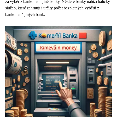
za výběr z bankomatu jiné banky. Některé banky nabízí balíčky
služeb, které zahrnují i určitý počet bezplatných výběrů z
bankomatů jiných bank.