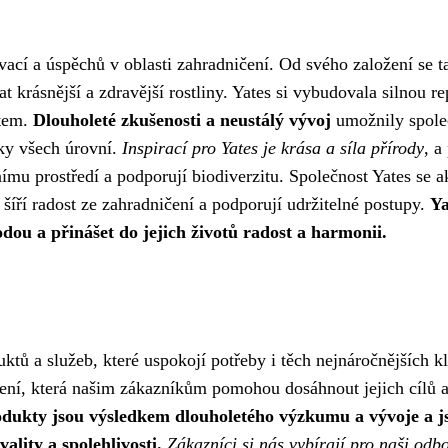
vací a úspěchů v oblasti zahradničení. Od svého založení se t
krásnější a zdravější rostliny. Yates si vybudovala silnou re
stem.
Dlouholeté zkušenosti a neustálý vývoj
umožnily spole
ky všech úrovní.
Inspirací pro Yates je krása a síla přírody
, a
tnímu prostředí a podporují biodiverzitu. Společnost Yates se a
 šíří radost ze zahradničení a podporují udržitelné postupy.
Ya
odou a přinášet do jejich životů radost a harmonii.
uktů a služeb, které uspokojí potřeby i těch nejnáročnějších kl
ešení, která našim zákazníkům pomohou dosáhnout jejich cílů 
dukty jsou výsledkem dlouholetého výzkumu a vývoje a j
ality a spolehlivosti.
Zákazníci si nás vybírají pro naši odb