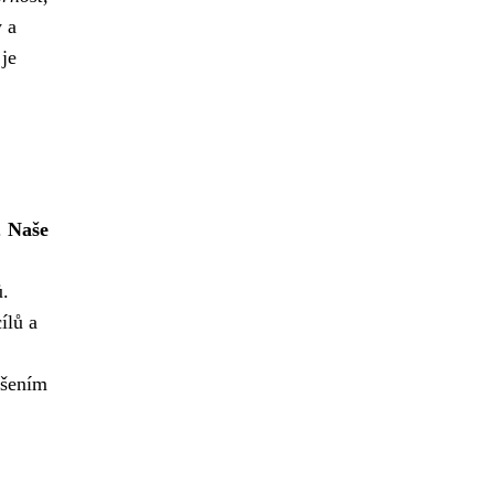
 a
je
.
Naše
ů.
ílů a
dšením