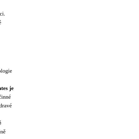
ci.
é
ologie
tes je
činné
dravé
é
čně