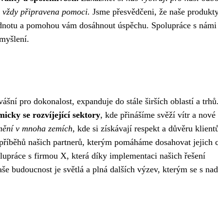
e vždy připravena pomoci.
Jsme přesvědčeni, že naše produkty
odnotu a pomohou vám dosáhnout úspěchu. Spolupráce s námi 
 myšlení.
ášní pro dokonalost, expanduje do stále širších oblastí a trhů
icky se rozvíjející sektory
, kde přinášíme svěží vítr a nové
tnění v mnoha zemích
, kde si získávají respekt a důvěru klient
příběhů našich partnerů, kterým pomáháme dosahovat jejich c
upráce s firmou X, která díky implementaci našich řešení
še budoucnost je světlá a plná dalších výzev, kterým se s na