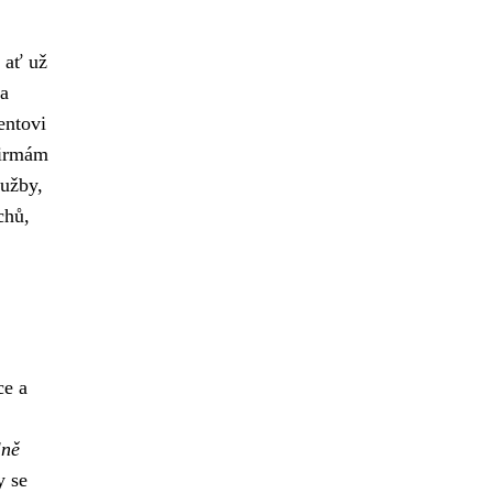
, ať už
 a
entovi
firmám
lužby,
chů,
ce a
lně
 se