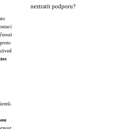
neztratit podporu?
ato
putaci
čnosti
 proto
ktivně
tes
ientů.
a
sou
ornost,