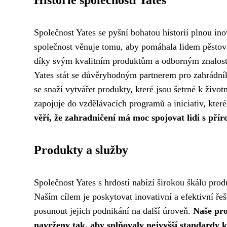
Historie společnosti Yates
Společnost Yates se pyšní bohatou historií plnou ino
společnost věnuje tomu, aby pomáhala lidem pěstovat 
díky svým kvalitním produktům a odborným znalo
Yates stát se důvěryhodným partnerem pro zahrádní
se snaží vytvářet produkty, které jsou šetrné k živo
zapojuje do vzdělávacích programů a iniciativ, které
věří, že zahradničení má moc spojovat lidi s přír
Produkty a služby
Společnost Yates s hrdostí nabízí širokou škálu prod
Naším cílem je poskytovat inovativní a efektivní ř
posunout jejich podnikání na další úroveň.
Naše pro
navrženy tak, aby splňovaly nejvyšší standardy kv