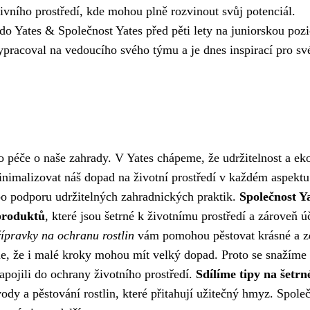
ativního prostředí, kde mohou plně rozvinout svůj potenciál.
do Yates & Společnost Yates před pěti lety na juniorskou pozi
vypracoval na vedoucího svého týmu a je dnes inspirací pro sv
ko péče o naše zahrady. V Yates chápeme, že udržitelnost a ek
nimalizovat náš dopad na životní prostředí v každém aspektu
po podporu udržitelných zahradnických praktik.
Společnost Ya
 produktů
, které jsou šetrné k životnímu prostředí a zároveň ú
ípravky na ochranu rostlin
vám pomohou pěstovat krásné a z
e, že i malé kroky mohou mít velký dopad. Proto se snažíme
zapojili do ochrany životního prostředí.
Sdílíme tipy na šetrn
ody a pěstování rostlin, které přitahují užitečný hmyz. Spole