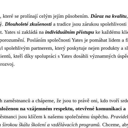
, které se prolínají celým jejím působením.
Důraz na kvalitu
vý.
Dlouholeté zkušenosti
a tradice jsou zárukou spolehlivosti
t. Yates si zakládá na
individuálním přístupu
ke každému kli
porozumění. Posláním společnosti Yates je pomáhat lidem a 
 byl spolehlivým partnerem, který poskytuje nejen produkty a s
lientů, kteří díky spolupráci s Yates dosáhli významných úspě
 rozvoj.
h zaměstnanců a chápeme, že jsou to právě oni, kdo tvoří srd
založenou na vzájemném respektu, otevřené komunikaci a
ěstnanci jsou klíčem k našemu společnému úspěchu.
Pravide
m širokou škálu školení a vzdělávacích programů.
Chceme, aby