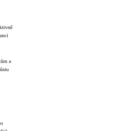
ktivně
anci
okům a
růstu
ro