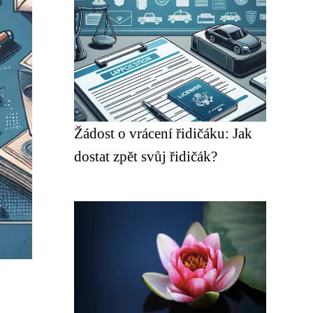
Žádost o vrácení řidičáku: Jak
dostat zpět svůj řidičák?