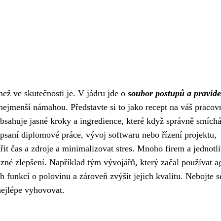
 než ve skutečnosti je. V jádru jde o
soubor postupů a pravide
nejmenší námahou. Představte si to jako recept na váš pracov
bsahuje jasné kroky a ingredience, které když správně smíchá
psaní diplomové práce, vývoj softwaru nebo řízení projektu,
it čas a zdroje a minimalizovat stres. Mnoho firem a jednotl
né zlepšení. Například tým vývojářů, který začal používat ag
funkcí o polovinu a zároveň zvýšit jejich kvalitu. Nebojte s
nejlépe vyhovovat.