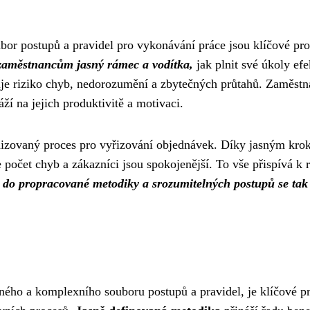
bor postupů a pravidel pro vykonávání práce jsou klíčové pro
 zaměstnancům jasný rámec a vodítka,
jak plnit své úkoly efe
je riziko chyb, nedorozumění a zbytečných průtahů. Zaměstn
ráží na jejich produktivitě a motivaci.
ardizovaný proces pro vyřizování objednávek. Díky jasným kr
e počet chyb a zákazníci jsou spokojenější. To vše přispívá k 
e do propracované metodiky a srozumitelných postupů se tak
lného a komplexního souboru postupů a pravidel, je klíčové p