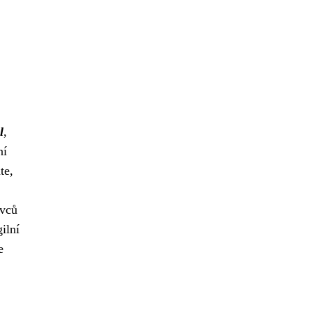
l
,
ní
te,
ivců
ilní
e