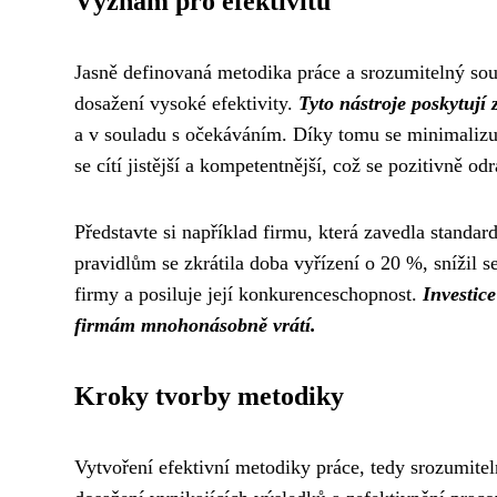
Význam pro efektivitu
Jasně definovaná metodika práce a srozumitelný sou
dosažení vysoké efektivity.
Tyto nástroje poskytují
a v souladu s očekáváním. Díky tomu se minimalizu
se cítí jistější a kompetentnější, což se pozitivně od
Představte si například firmu, která zavedla stand
pravidlům se zkrátila doba vyřízení o 20 %, snížil s
firmy a posiluje její konkurenceschopnost.
Investic
firmám mnohonásobně vrátí.
Kroky tvorby metodiky
Vytvoření efektivní metodiky práce, tedy srozumite