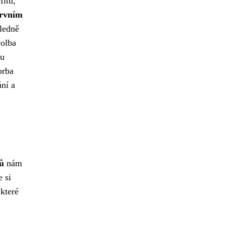
fitů,
rvním
sledně
olba
 u
orba
ní a
lů
nám
e si
které