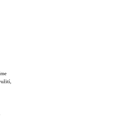
tíme
užití,
é