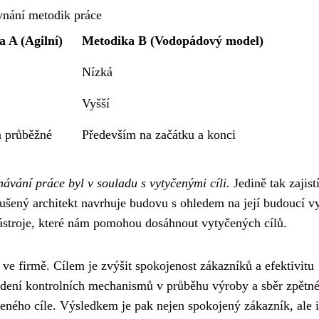
vnání metodik práce
 A (Agilní)
Metodika B (Vodopádový model)
Nízká
Vyšší
a průběžné
Především na začátku a konci
návání práce byl v souladu s vytyčenými cíli.
Jedině tak zajis
kušený architekt navrhuje budovu s ohledem na její budoucí vy
ástroje, které nám pomohou dosáhnout vytyčených cílů.
ve firmě. Cílem je zvýšit spokojenost zákazníků a efektivitu
edení kontrolních mechanismů v průběhu výroby a sběr zpětn
ného cíle. Výsledkem je pak nejen spokojený zákazník, ale i