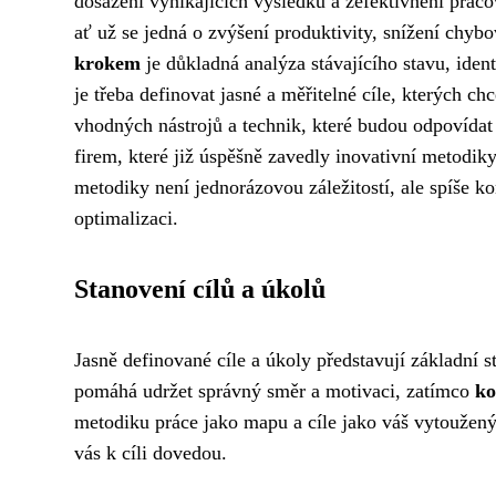
dosažení vynikajících výsledků a zefektivnění prac
ať už se jedná o zvýšení produktivity, snížení chyb
krokem
je důkladná analýza stávajícího stavu, ident
je třeba definovat jasné a měřitelné cíle, kterých
vhodných nástrojů a technik, které budou odpovídat
firem, které již úspěšně zavedly inovativní metodi
metodiky není jednorázovou záležitostí, ale spíše 
optimalizaci.
Stanovení cílů a úkolů
Jasně definované cíle a úkoly představují základní
pomáhá udržet správný směr a motivaci, zatímco
ko
metodiku práce jako mapu a cíle jako váš vytoužený 
vás k cíli dovedou.