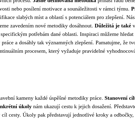
ovních procesů.
Jasně definovaná metodika
přináší řadu bene
ovosti nebo posílení motivace a sounáležitosti v rámci týmu.
P
ifikace slabých míst a oblastí s potenciálem pro zlepšení. Ná
 chceme zavedením nové metodiky dosáhnout.
Důležitá je také
v
 specifickým potřebám dané oblasti. Inspiraci můžeme hledat
ky práce a dosáhly tak významných zlepšení. Pamatujme, že tv
kontinuálním procesem, který vyžaduje pravidelné vyhodnocová
 stavební kameny každé úspěšné metodiky práce.
Stanovení cí
nkrétní úkoly
nám ukazují cestu k jejich dosažení. Představt
cíl cesty. Úkoly pak představují jednotlivé kroky a odbočky, 