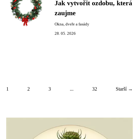
Jak vytvořit ozdobu, která
zaujme
Okna, dveře a fasády
28. 05. 2026
1
2
3
...
32
Starší →