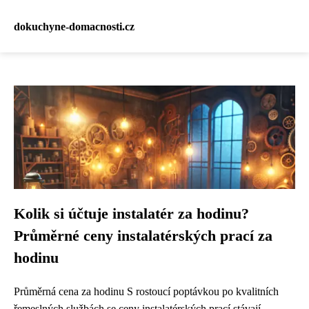
dokuchyne-domacnosti.cz
Kolik si účtuje instalatér za hodinu?
Průměrné ceny instalatérských prací za
hodinu
Průměrná cena za hodinu S rostoucí poptávkou po kvalitních
řemeslných službách se ceny instalatérských prací stávají