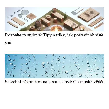
Rozpalte to stylově: Tipy a triky, jak postavit ohniště
snů
Stavební zákon a okna k sousedovi: Co musíte vědět