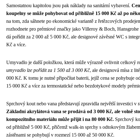
Samostatnou kapitolou jsou pak náklady na sanitární vybavení.
Cen
koupelny se může pohybovat od přibližně 15 000 Kč až po několi
na tom, zda sáhnete po ekonomické variantě z řetězcových prodejen
rozhodnete pro prémiové značky jako Villeroy & Boch, Hansgrohe
dá pořídit za 2 000 až 5 000 Kč, ale designové závěsné WC s integ
Kč a více.
Umyvadlo je další položkou, která může výrazně ovlivnit celkový 
umyvadlo lze pořídit za 1 500 až 3 000 Kč
, ale designová mísa z li
000 Kč. K tomu je nutné připočítat baterii, jejíž cena se pohybuje 
15 000 Kč a více za termostatické nebo bezdotykové modely prémi
Sprchový kout nebo vana představují zpravidla největší investici v 
Základní akrylátová vana se prodává od 3 000 Kč, ale volně sto
kompozitního materiálu může přijít i na 80 000 Kč.
Sprchový kou
od přibližně 5 000 Kč, přičemž walk-in sprchy s odtokovým žlab
zástěnami se pohybují v rozmezí 15 000 až 50 000 Kč.