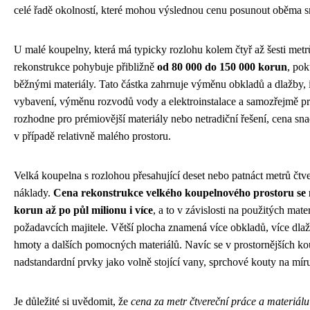
celé řadě okolností, které mohou výslednou cenu posunout oběma s
U malé koupelny, která má typicky rozlohu kolem čtyř až šesti metr
rekonstrukce pohybuje přibližně
od 80 000 do 150 000 korun
, pok
běžnými materiály. Tato částka zahrnuje výměnu obkladů a dlažby, i
vybavení, výměnu rozvodů vody a elektroinstalace a samozřejmě prá
rozhodne pro prémiovější materiály nebo netradiční řešení, cena sna
v případě relativně malého prostoru.
Velká koupelna s rozlohou přesahující deset nebo patnáct metrů čtve
náklady.
Cena rekonstrukce velkého koupelnového prostoru se
korun až po půl milionu i více
, a to v závislosti na použitých mate
požadavcích majitele. Větší plocha znamená více obkladů, více dlažb
hmoty a dalších pomocných materiálů. Navíc se v prostornějších kou
nadstandardní prvky jako volně stojící vany, sprchové kouty na mí
Je důležité si uvědomit, že
cena za metr čtvereční práce a materiál