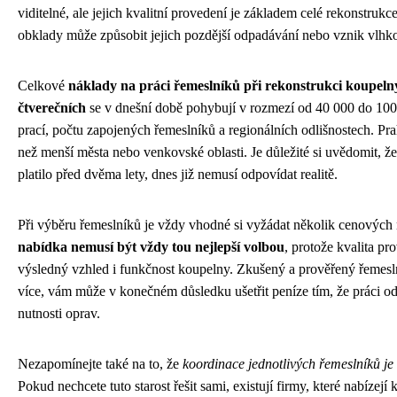
viditelné, ale jejich kvalitní provedení je základem celé rekonstruk
obklady může způsobit jejich pozdější odpadávání nebo vznik vlhk
Celkové
náklady na práci řemeslníků při rekonstrukci koupelny
čtverečních
se v dnešní době pohybují v rozmezí od 40 000 do 100 
prací, počtu zapojených řemeslníků a regionálních odlišnostech. Pra
než menší města nebo venkovské oblasti. Je důležité si uvědomit, že 
platilo před dvěma lety, dnes již nemusí odpovídat realitě.
Při výběru řemeslníků je vždy vhodné si vyžádat několik cenových 
nabídka nemusí být vždy tou nejlepší volbou
, protože kvalita pr
výsledný vzhled i funkčnost koupelny. Zkušený a prověřený řemeslní
více, vám může v konečném důsledku ušetřit peníze tím, že práci o
nutnosti oprav.
Nezapomínejte také na to, že
koordinace jednotlivých řemeslníků je
Pokud nechcete tuto starost řešit sami, existují firmy, které nabízej