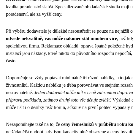
kvalita poradenství slabší. Specializované obkladačské studia mají n
poradenství, ale za vyšší ceny.
Při výběru dodavatele je důležité nesoustředit se pouze na nejnižší 
odvede nekvalitně, vás může nakonec stát mnohem více
, než kd
spolehlivou firmu. Reklamace obkladů, oprava špatně položené hyd
instalací jsou náklady, které nikdo do původního rozpočtu nepočítá, 
často.
Doporučuje se vždy poptávat minimálně tři různé nabídky, a to jak 
živnostníků. Každou nabídku je třeba porovnávat ve stejném rozsahu
nesrovnatelné.
Jeden dodavatel může mít v ceně zahrnutou dopravu
přípravu podkladu, zatímco druhý toto vše účtuje zvlášť.
Výsledná c
může lišit i o desítky tisíc korun, ačkoliv na první pohled vypadal
Nezapomínejte také na to, že
ceny řemeslníků v průběhu roku kol
nejžádanější období, kdy jsou kapacity plně obsazené a ceny bývaj