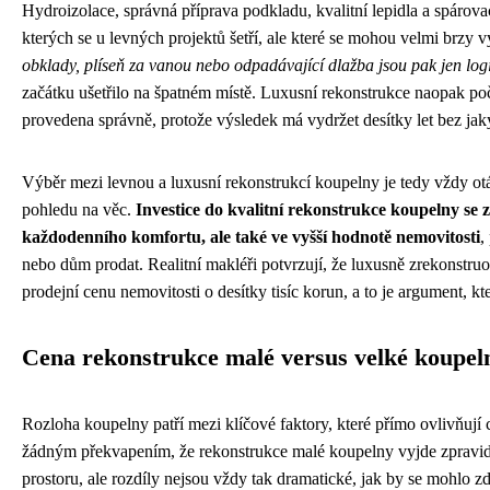
Hydroizolace, správná příprava podkladu, kvalitní lepidla a spárova
kterých se u levných projektů šetří, ale které se mohou velmi brzy v
obklady, plíseň za vanou nebo odpadávající dlažba jsou pak jen l
začátku ušetřilo na špatném místě. Luxusní rekonstrukce naopak počí
provedena správně, protože výsledek má vydržet desítky let bez ja
Výběr mezi levnou a luxusní rekonstrukcí koupelny je tedy vždy ot
pohledu na věc.
Investice do kvalitní rekonstrukce koupelny se 
každodenního komfortu, ale také ve vyšší hodnotě nemovitosti
,
nebo dům prodat. Realitní makléři potvrzují, že luxusně zrekonstr
prodejní cenu nemovitosti o desítky tisíc korun, a to je argument, kt
Cena rekonstrukce malé versus velké koupel
Rozloha koupelny patří mezi klíčové faktory, které přímo ovlivňují
žádným překvapením, že rekonstrukce malé koupelny vyjde zpravidl
prostoru, ale rozdíly nejsou vždy tak dramatické, jak by se mohlo zd