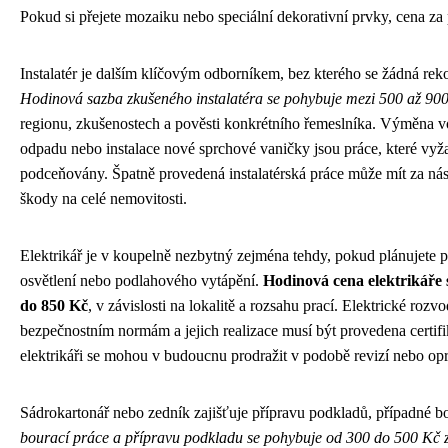
Pokud si přejete mozaiku nebo speciální dekorativní prvky, cena za 
Instalatér je dalším klíčovým odborníkem, bez kterého se žádná re
Hodinová sazba zkušeného instalatéra se pohybuje mezi 500 až 90
regionu, zkušenostech a pověsti konkrétního řemeslníka. Výměna 
odpadu nebo instalace nové sprchové vaničky jsou práce, které vyža
podceňovány. Špatně provedená instalatérská práce může mít za nás
škody na celé nemovitosti.
Elektrikář je v koupelně nezbytný zejména tehdy, pokud plánujete p
osvětlení nebo podlahového vytápění.
Hodinová cena elektrikáře 
do 850 Kč
, v závislosti na lokalitě a rozsahu prací. Elektrické ro
bezpečnostním normám a jejich realizace musí být provedena cert
elektrikáři se mohou v budoucnu prodražit v podobě revizí nebo opr
Sádrokartonář nebo zedník zajišťuje přípravu podkladů, případné bo
bourací práce a přípravu podkladu se pohybuje od 300 do 500 Kč 