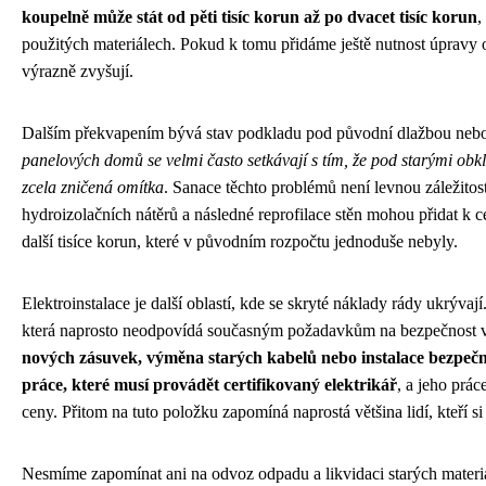
koupelně může stát od pěti tisíc korun až po dvacet tisíc korun
,
použitých materiálech. Pokud k tomu přidáme ještě nutnost úpravy od
výrazně zvyšují.
Dalším překvapením bývá stav podkladu pod původní dlažbou neb
panelových domů se velmi často setkávají s tím, že pod starými obkl
zcela zničená omítka
. Sanace těchto problémů není levnou záležitost
hydroizolačních nátěrů a následné reprofilace stěn mohou přidat k 
další tisíce korun, které v původním rozpočtu jednoduše nebyly.
Elektroinstalace je další oblastí, kde se skryté náklady rády ukrývají.
která naprosto neodpovídá současným požadavkům na bezpečnost
nových zásuvek, výměna starých kabelů nebo instalace bezpečno
práce, které musí provádět certifikovaný elektrikář
, a jeho prá
ceny. Přitom na tuto položku zapomíná naprostá většina lidí, kteří s
Nesmíme zapomínat ani na odvoz odpadu a likvidaci starých materiál