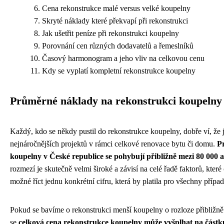
Cena rekonstrukce malé versus velké koupelny
Skryté náklady které překvapí při rekonstrukci
Jak ušetřit peníze při rekonstrukci koupelny
Porovnání cen různých dodavatelů a řemeslníků
Časový harmonogram a jeho vliv na celkovou cenu
Kdy se vyplatí kompletní rekonstrukce koupelny
Průměrné náklady na rekonstrukci koupelny
Každý, kdo se někdy pustil do rekonstrukce koupelny, dobře ví, že 
nejnáročnějších projektů v rámci celkové renovace bytu či domu.
P
koupelny v České republice se pohybují přibližně mezi 80 000
rozmezí je skutečně velmi široké a závisí na celé řadě faktorů, kter
možné říct jednu konkrétní cifru, která by platila pro všechny případ
Pokud se bavíme o rekonstrukci menší koupelny o rozloze přibližně č
se
celková cena rekonstrukce koupelny může vyšplhat na částk