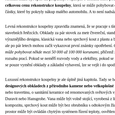
celkovou cenu rekonstrukce koupelny
, která se může pohybovat o
částky, které by pokryly nákup malého automobilu. A to není nadsá
Levná rekonstrukce koupelny zpravidla znamená, že se pracuje s tím
stavebních řetězcích. Obklady za pár stovek za metr čtvereční, stan
výraznějšího designu, klasická vana nebo sprchový kout z plastu a ba
ale po pár letech mohou začít vykazovat první známky opotřebení.
může pohybovat někde mezi 50 000 až 100 000 korunami
, přičemž 
rozsahu prací. Pokud se neměří rozvody vody a elektřiny, pokud se 
se pouze vymění obklady a základní vybavení, lze se vejít i do spodn
Luxusní rekonstrukce koupelny je ale úplně jiná kapitola. Tady se
designových obkladech z přírodního kamene nebo velkoplošné
nebo travertinu, o sanitární keramice od renomovaných světových v
Duravit nebo Hansgrohe. Vana může být volně stojící, vyrobená z 
kompozitu, sprchový kout může být bez obrubníku s odtokovým žl
prostor může být ovládán chytrým systémem řízení teploty, osvětlen