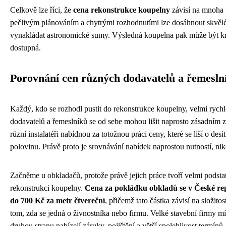
Celkově lze říci, že
cena rekonstrukce koupelny
závisí na mnoha f
pečlivým plánováním a chytrými rozhodnutími lze dosáhnout skvělé
vynakládat astronomické sumy. Výsledná koupelna pak může být kr
dostupná.
Porovnání cen různých dodavatelů a řemesln
Každý, kdo se rozhodl pustit do rekonstrukce koupelny, velmi rychle
dodavatelů a řemeslníků se od sebe mohou lišit naprosto zásadním
různí instalatéři nabídnou za totožnou práci ceny, které se liší o de
polovinu. Právě proto je srovnávání nabídek naprostou nutností, ni
Začněme u obkladačů, protože právě jejich práce tvoří velmi podst
rekonstrukci koupelny.
Cena za pokládku obkladů se v České rep
do 700 Kč za metr čtvereční
, přičemž tato částka závisí na složito
tom, zda se jedná o živnostníka nebo firmu. Velké stavební firmy mí
druhou stranu nabízejí záruky, pojištění a větší spolehlivost termín