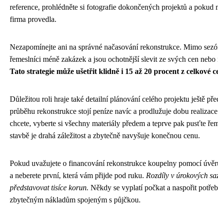
reference, prohlédněte si fotografie dokončených projektů a pokud m
firma provedla.
Nezapomínejte ani na správné načasování rekonstrukce. Mimo sezón
řemeslníci méně zakázek a jsou ochotnější slevit ze svých cen neb
Tato strategie může ušetřit klidně i 15 až 20 procent z celkové
Důležitou roli hraje také detailní plánování celého projektu ještě p
průběhu rekonstrukce stojí peníze navíc a prodlužuje dobu realizace
chcete, vyberte si všechny materiály předem a teprve pak pusťte ře
stavbě je drahá záležitost a zbytečně navyšuje konečnou cenu.
Pokud uvažujete o financování rekonstrukce koupelny pomocí úvěr
a neberete první, která vám přijde pod ruku.
Rozdíly v úrokových s
představovat tisíce korun.
Někdy se vyplatí počkat a naspořit potřeb
zbytečným nákladům spojeným s půjčkou.