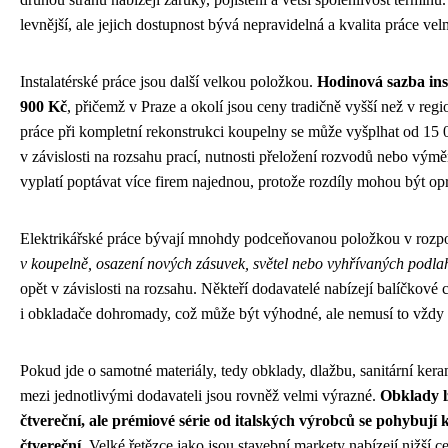
levnější, ale jejich dostupnost bývá nepravidelná a kvalita práce vel
Instalatérské práce jsou další velkou položkou.
Hodinová sazba ins
900 Kč
, přičemž v Praze a okolí jsou ceny tradičně vyšší než v reg
práce při kompletní rekonstrukci koupelny se může vyšplhat od 15 
v závislosti na rozsahu prací, nutnosti přeložení rozvodů nebo výmě
vyplatí poptávat více firem najednou, protože rozdíly mohou být o
Elektrikářské práce bývají mnohdy podceňovanou položkou v rozp
v koupelně, osazení nových zásuvek, světel nebo vyhřívaných podla
opět v závislosti na rozsahu. Někteří dodavatelé nabízejí balíčkové ce
i obkladače dohromady, což může být výhodné, ale nemusí to vždy 
Pokud jde o samotné materiály, tedy obklady, dlažbu, sanitární kera
mezi jednotlivými dodavateli jsou rovněž velmi výrazné.
Obklady l
čtvereční, ale prémiové série od italských výrobců se pohybují 
čtvereční.
Velké řetězce jako jsou stavební markety nabízejí nižší 