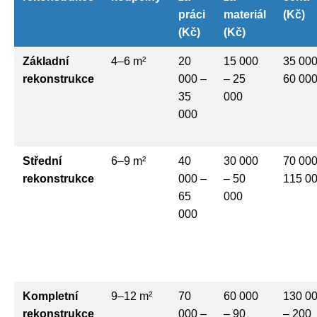
práci
materiál
(Kč)
(Kč)
(Kč)
Základní
4–6 m²
20
15 000
35 000
rekonstrukce
000 –
– 25
60 00
35
000
000
Střední
6–9 m²
40
30 000
70 000
rekonstrukce
000 –
– 50
115 0
65
000
000
Kompletní
9–12 m²
70
60 000
130 0
rekonstrukce
000 –
– 90
– 200