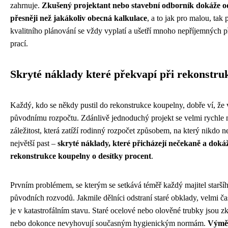
zahrnuje.
Zkušený projektant nebo stavební odborník dokáže 
přesněji než jakákoliv obecná kalkulace
, a to jak pro malou, tak
kvalitního plánování se vždy vyplatí a ušetří mnoho nepříjemných
prací.
Skryté náklady které překvapí při rekonstru
Každý, kdo se někdy pustil do rekonstrukce koupelny, dobře ví, ž
původnímu rozpočtu. Zdánlivě jednoduchý projekt se velmi rychle
záležitost, která zatíží rodinný rozpočet způsobem, na který nikdo n
největší past –
skryté náklady, které přicházejí nečekaně a doká
rekonstrukce koupelny o desítky procent
.
Prvním problémem, se kterým se setkává téměř každý majitel starší
původních rozvodů. Jakmile dělníci odstraní staré obklady, velmi č
je v katastrofálním stavu. Staré ocelové nebo olověné trubky jsou z
nebo dokonce nevyhovují současným hygienickým normám.
Výměn