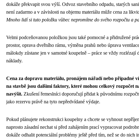
dokáže překvapit svou výší. Odvoz stavebního odpadu, starých sanit
není zadarmo a v závislosti na objemu materiálu může cena za likvid
Mnoho lidí si tuto položku vůbec nepromítne do svého rozpočtu a p
Velmi podceňovanou položkou jsou také pomocné a přidružené práce
prostor, oprava dveřního rámu, výměna prahů nebo úprava ventilac
málokdy zůstane jen v samotné koupelně – práce se vždy rozlézají do
náklady.
Cena za dopravu materiálu, pronájem nářadí nebo případné v
na stavbě jsou dalšími faktory, které mohou celkový rozpočet 
navýšit.
Zkušení řemeslníci doporučují přidat k původnímu rozpočtu
jako rezervu právě na tyto nepředvídané výdaje.
Pokud plánujete rekonstrukci koupelny a chcete se vyhnout nepříj
naprosto zásadní nechat si před zahájením prací vypracovat podro
dokáže odhalit potenciální problémy ještě před tím, než se do nich i