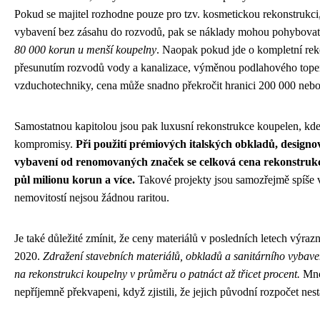
Pokud se majitel rozhodne pouze pro tzv. kosmetickou rekonstrukci
vybavení bez zásahu do rozvodů, pak se náklady mohou pohybovat
80 000 korun u menší koupelny
. Naopak pokud jde o kompletní rek
přesunutím rozvodů vody a kanalizace, výměnou podlahového topen
vzduchotechniky, cena může snadno překročit hranici 200 000 neb
Samostatnou kapitolou jsou pak luxusní rekonstrukce koupelen, kde 
kompromisy.
Při použití prémiových italských obkladů, designov
vybavení od renomovaných značek se celková cena rekonstrukc
půl milionu korun a více.
Takové projekty jsou samozřejmě spíše 
nemovitostí nejsou žádnou raritou.
Je také důležité zmínit, že ceny materiálů v posledních letech výraz
2020.
Zdražení stavebních materiálů, obkladů a sanitárního vybave
na rekonstrukci koupelny v průměru o patnáct až třicet procent.
Mnoz
nepříjemně překvapeni, když zjistili, že jejich původní rozpočet nes