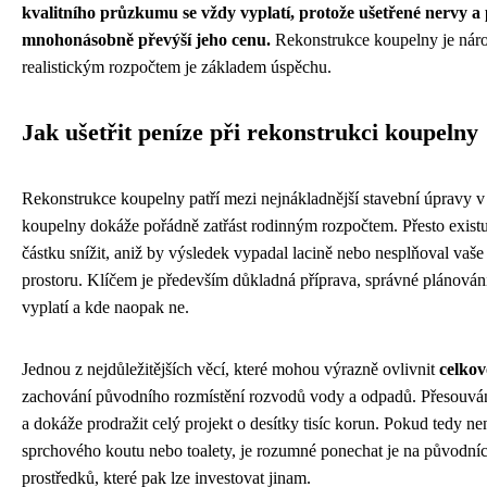
kvalitního průzkumu se vždy vyplatí, protože ušetřené nervy a
mnohonásobně převýší jeho cenu.
Rekonstrukce koupelny je náro
realistickým rozpočtem je základem úspěchu.
Jak ušetřit peníze při rekonstrukci koupelny
Rekonstrukce koupelny patří mezi nejnákladnější stavební úpravy v
koupelny dokáže pořádně zatřást rodinným rozpočtem. Přesto existu
částku snížit, aniž by výsledek vypadal lacině nebo nesplňoval va
prostoru. Klíčem je především důkladná příprava, správné plánování a
vyplatí a kde naopak ne.
Jednou z nejdůležitějších věcí, které mohou výrazně ovlivnit
celko
zachování původního rozmístění rozvodů vody a odpadů. Přesouvání
a dokáže prodražit celý projekt o desítky tisíc korun. Pokud tedy n
sprchového koutu nebo toalety, je rozumné ponechat je na původních
prostředků, které pak lze investovat jinam.