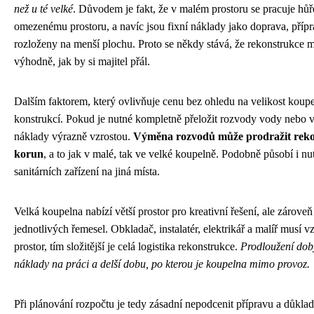
než u té velké
. Důvodem je fakt, že v malém prostoru se pracuje hůř
omezenému prostoru, a navíc jsou fixní náklady jako doprava, příp
rozloženy na menší plochu. Proto se někdy stává, že rekonstrukce 
výhodně, jak by si majitel přál.
Dalším faktorem, který ovlivňuje cenu bez ohledu na velikost koupe
konstrukcí. Pokud je nutné kompletně přeložit rozvody vody nebo vy
náklady výrazně vzrostou.
Výměna rozvodů může prodražit rekon
korun
, a to jak v malé, tak ve velké koupelně. Podobně působí i n
sanitárních zařízení na jiná místa.
Velká koupelna nabízí větší prostor pro kreativní řešení, ale zárove
jednotlivých řemesel. Obkladač, instalatér, elektrikář a malíř musí v
prostor, tím složitější je celá logistika rekonstrukce.
Prodloužení dob
náklady na práci a delší dobu, po kterou je koupelna mimo provoz.
Při plánování rozpočtu je tedy zásadní nepodcenit přípravu a důklad