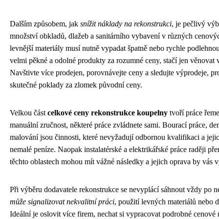
Dalším způsobem, jak
snížit náklady na rekonstrukci
, je pečlivý vý
množství obkladů, dlažeb a sanitárního vybavení v různých cenovýc
levnější materiály musí nutně vypadat špatně nebo rychle podlehno
velmi pěkné a odolné produkty za rozumné ceny, stačí jen věnovat v
Navštivte více prodejen, porovnávejte ceny a sledujte výprodeje, pr
skutečné poklady za zlomek původní ceny.
Velkou část
celkové ceny rekonstrukce koupelny
tvoří práce řem
manuální zručnost, některé práce zvládnete sami. Bourací práce, d
malování jsou činnosti, které nevyžadují odbornou kvalifikaci a je
nemalé peníze. Naopak instalatérské a elektrikářské práce raději p
těchto oblastech mohou mít vážné následky a jejich oprava by vás 
Při výběru dodavatele rekonstrukce se nevyplácí sáhnout vždy po n
může signalizovat nekvalitní práci
, použití levných materiálů nebo
Ideální je oslovit více firem, nechat si vypracovat podrobné cenové 