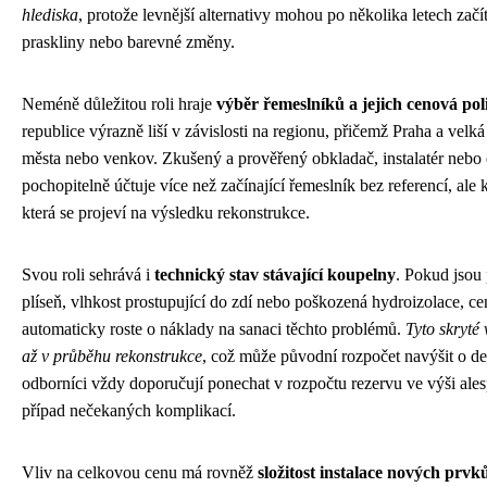
hlediska
, protože levnější alternativy mohou po několika letech za
praskliny nebo barevné změny.
Neméně důležitou roli hraje
výběr řemeslníků a jejich cenová pol
republice výrazně liší v závislosti na regionu, přičemž Praha a velk
města nebo venkov. Zkušený a prověřený obkladač, instalatér nebo el
pochopitelně účtuje více než začínající řemeslník bez referencí, ale k
která se projeví na výsledku rekonstrukce.
Svou roli sehrává i
technický stav stávající koupelny
. Pokud jsou
plíseň, vlhkost prostupující do zdí nebo poškozená hydroizolace, c
automaticky roste o náklady na sanaci těchto problémů.
Tyto skryté
až v průběhu rekonstrukce
, což může původní rozpočet navýšit o des
odborníci vždy doporučují ponechat v rozpočtu rezervu ve výši alesp
případ nečekaných komplikací.
Vliv na celkovou cenu má rovněž
složitost instalace nových prvk