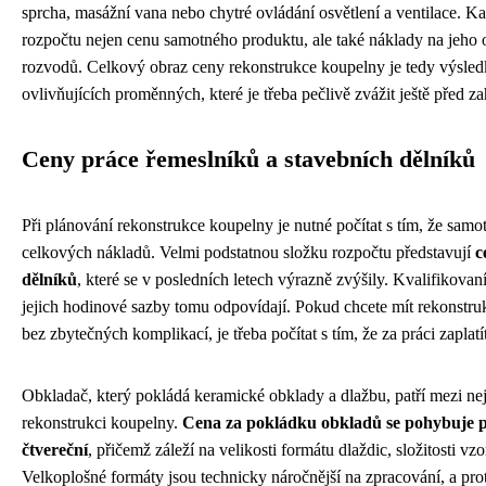
sprcha, masážní vana nebo chytré ovládání osvětlení a ventilace. K
rozpočtu nejen cenu samotného produktu, ale také náklady na jeho 
rozvodů. Celkový obraz ceny rekonstrukce koupelny je tedy výsl
ovlivňujících proměnných, které je třeba pečlivě zvážit ještě před 
Ceny práce řemeslníků a stavebních dělníků
Při plánování rekonstrukce koupelny je nutné počítat s tím, že samot
celkových nákladů. Velmi podstatnou složku rozpočtu představují
c
dělníků
, které se v posledních letech výrazně zvýšily. Kvalifikovaní
jejich hodinové sazby tomu odpovídají. Pokud chcete mít rekonstr
bez zbytečných komplikací, je třeba počítat s tím, že za práci zaplat
Obkladač, který pokládá keramické obklady a dlažbu, patří mezi nej
rekonstrukci koupelny.
Cena za pokládku obkladů se pohybuje př
čtvereční
, přičemž záleží na velikosti formátu dlaždic, složitosti vz
Velkoplošné formáty jsou technicky náročnější na zpracování, a prot