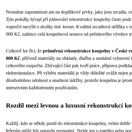
Nesmíme zapomenout ani na doplňkové prvky, jako jsou zrcadla, osv
Tyto položky bývají při plánování rekonstrukce koupelny často pod
rozpočet navýšit o desítky tisíc korun.
Kvalitní zrcadlová skříňka s o
000 Kč, zatímco celá koupelnová sestava od prémiového výrobce m
Celkově lze říci, že
průměrná rekonstrukce koupelny v České rep
000 Kč
, přičemž materiály na obklady, dlažbu a sanitární vybavení t
celkového rozpočtu. Zbývající část pak tvoří práce, příprava podkl
elektroinstalace. Při výběru materiálů je vždy důležité zvážit nejen 
dlouhodobou odolnost a snadnost údržby, protože koupelna je prost
intenzivním každodenním používáním.
Rozdíl mezi levnou a luxusní rekonstrukcí k
Každý, kdo se někdy pustil do rekonstrukce koupelny, velmi dobře 
řešením může být opravdu propastný. Nejde jen o estetiku nebo poci