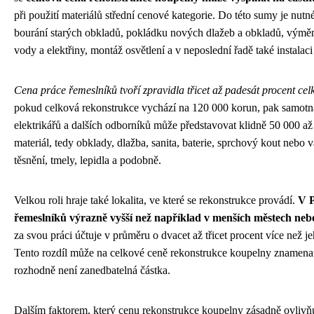
při použití materiálů střední cenové kategorie. Do této sumy je nutn
bourání starých obkladů, pokládku nových dlažeb a obkladů, výměn
vody a elektřiny, montáž osvětlení a v neposlední řadě také instala
Cena práce řemeslníků tvoří zpravidla třicet až padesát procent ce
pokud celková rekonstrukce vychází na 120 000 korun, pak samotná 
elektrikářů a dalších odborníků může představovat klidně 50 000 až
materiál, tedy obklady, dlažba, sanita, baterie, sprchový kout nebo 
těsnění, tmely, lepidla a podobně.
Velkou roli hraje také lokalita, ve které se rekonstrukce provádí.
V P
řemeslníků výrazně vyšší než například v menších městech neb
za svou práci účtuje v průměru o dvacet až třicet procent více než
Tento rozdíl může na celkové ceně rekonstrukce koupelny znamenat i
rozhodně není zanedbatelná částka.
Dalším faktorem, který cenu rekonstrukce koupelny zásadně ovlivňu