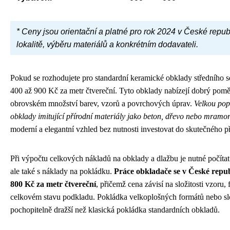
* Ceny jsou orientační a platné pro rok 2024 v České repu
lokalitě, výběru materiálů a konkrétním dodavateli.
Pokud se rozhodujete pro standardní keramické obklady středního se
400 až 900 Kč za metr čtvereční. Tyto obklady nabízejí dobrý poměr
obrovském množství barev, vzorů a povrchových úprav.
Velkou popu
obklady imitující přírodní materiály jako beton, dřevo nebo mramo
moderní a elegantní vzhled bez nutnosti investovat do skutečného př
Při výpočtu celkových nákladů na obklady a dlažbu je nutné počíta
ale také s náklady na pokládku.
Práce obkladače se v České repub
800 Kč za metr čtvereční
, přičemž cena závisí na složitosti vzoru,
celkovém stavu podkladu. Pokládka velkoplošných formátů nebo s
pochopitelně dražší než klasická pokládka standardních obkladů.