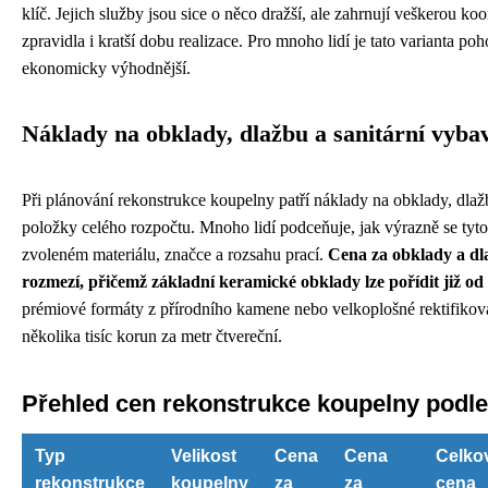
klíč. Jejich služby jsou sice o něco dražší, ale zahrnují veškerou koo
zpravidla i kratší dobu realizace. Pro mnoho lidí je tato varianta po
ekonomicky výhodnější.
Náklady na obklady, dlažbu a sanitární vyba
Při plánování rekonstrukce koupelny patří náklady na obklady, dlažb
položky celého rozpočtu. Mnoho lidí podceňuje, jak výrazně se tyto 
zvoleném materiálu, značce a rozsahu prací.
Cena za obklady a dl
rozmezí, přičemž základní keramické obklady lze pořídit již od
prémiové formáty z přírodního kamene nebo velkoplošné rektifiko
několika tisíc korun za metr čtvereční.
Přehled cen rekonstrukce koupelny podle
Typ
Velikost
Cena
Cena
Celko
rekonstrukce
koupelny
za
za
cena