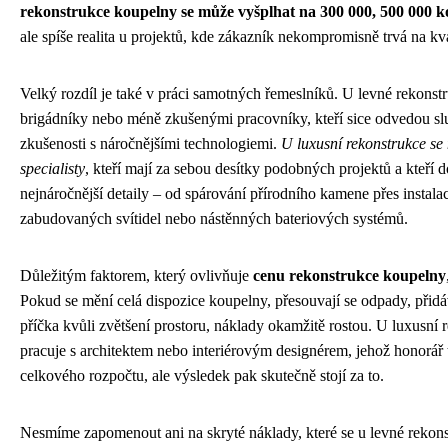
rekonstrukce koupelny se může vyšplhat na 300 000, 500 000 k
ale spíše realita u projektů, kde zákazník nekompromisně trvá na kva
Velký rozdíl je také v práci samotných řemeslníků. U levné rekonst
brigádníky nebo méně zkušenými pracovníky, kteří sice odvedou slu
zkušenosti s náročnějšími technologiemi.
U luxusní rekonstrukce se
specialisty
, kteří mají za sebou desítky podobných projektů a kteří do
nejnáročnější detaily – od spárování přírodního kamene přes instal
zabudovaných svítidel nebo nástěnných bateriových systémů.
Důležitým faktorem, který ovlivňuje
cenu rekonstrukce koupelny
Pokud se mění celá dispozice koupelny, přesouvají se odpady, přid
příčka kvůli zvětšení prostoru, náklady okamžitě rostou. U luxusní 
pracuje s architektem nebo interiérovým designérem, jehož honorář 
celkového rozpočtu, ale výsledek pak skutečně stojí za to.
Nesmíme zapomenout ani na skryté náklady, které se u levné rekons