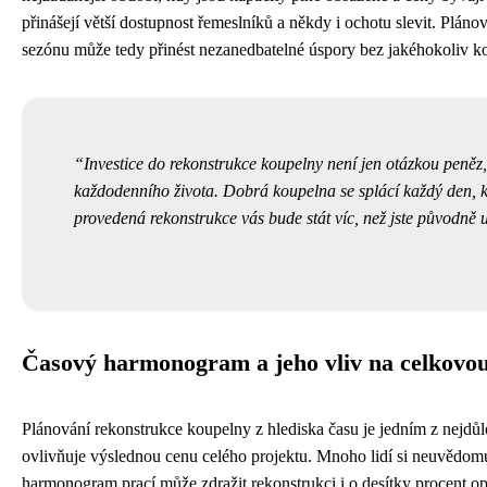
přinášejí větší dostupnost řemeslníků a někdy i ochotu slevit. Plá
sezónu může tedy přinést nezanedbatelné úspory bez jakéhokoliv k
Investice do rekonstrukce koupelny není jen otázkou peněz,
každodenního života. Dobrá koupelna se splácí každý den, kdy
provedená rekonstrukce vás bude stát víc, než jste původně uš
Časový harmonogram a jeho vliv na celkovo
Plánování rekonstrukce koupelny z hlediska času je jedním z nejdůle
ovlivňuje výslednou cenu celého projektu. Mnoho lidí si neuvědom
harmonogram prací může zdražit rekonstrukci i o desítky procent o