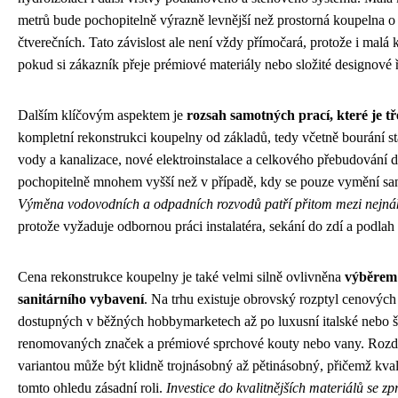
metrů bude pochopitelně výrazně levnější než prostorná koupelna o 
čtverečních. Tato závislost ale není vždy přímočará, protože i mal
pokud si zákazník přeje prémiové materiály nebo složité designové ř
Dalším klíčovým aspektem je
rozsah samotných prací, které je t
kompletní rekonstrukci koupelny od základů, tedy včetně bourání 
vody a kanalizace, nové elektroinstalace a celkového přebudování 
pochopitelně mnohem vyšší než v případě, kdy se pouze vymění sani
Výměna vodovodních a odpadních rozvodů patří přitom mezi nejnákl
protože vyžaduje odbornou práci instalatéra, sekání do zdí a podlah
Cena rekonstrukce koupelny je také velmi silně ovlivněna
výběrem 
sanitárního vybavení
. Na trhu existuje obrovský rozptyl cenových
dostupných v běžných hobbymarketech až po luxusní italské nebo š
renomovaných značek a prémiové sprchové kouty nebo vany. Rozdíl
variantou může být klidně trojnásobný až pětinásobný, přičemž kvali
tomto ohledu zásadní roli.
Investice do kvalitnějších materiálů se z