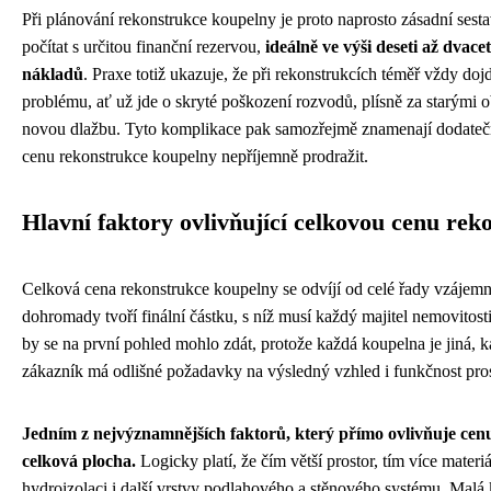
Při plánování rekonstrukce koupelny je proto naprosto zásadní sest
počítat s určitou finanční rezervou,
ideálně ve výši deseti až dvac
nákladů
. Praxe totiž ukazuje, že při rekonstrukcích téměř vždy d
problému, ať už jde o skryté poškození rozvodů, plísně za starým
novou dlažbu. Tyto komplikace pak samozřejmě znamenají dodateč
cenu rekonstrukce koupelny nepříjemně prodražit.
Hlavní faktory ovlivňující celkovou cenu rek
Celková cena rekonstrukce koupelny se odvíjí od celé řady vzájemn
dohromady tvoří finální částku, s níž musí každý majitel nemovitosti
by se na první pohled mohlo zdát, protože každá koupelna je jiná,
zákazník má odlišné požadavky na výsledný vzhled i funkčnost pro
Jedním z nejvýznamnějších faktorů, který přímo ovlivňuje cenu
celková plocha.
Logicky platí, že čím větší prostor, tím více mater
hydroizolaci i další vrstvy podlahového a stěnového systému. Malá 