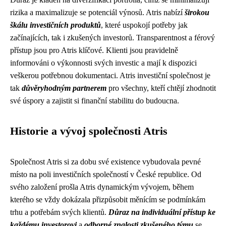
rizika a maximalizuje se potenciál výnosů. Atris nabízí
širokou
škálu investičních produktů
, které uspokojí potřeby jak
začínajících, tak i zkušených investorů. Transparentnost a férový
přístup jsou pro Atris klíčové. Klienti jsou pravidelně
informováni o výkonnosti svých investic a mají k dispozici
veškerou potřebnou dokumentaci. Atris investiční společnost je
tak
důvěryhodným partnerem
pro všechny, kteří chtějí zhodnotit
své úspory a zajistit si finanční stabilitu do budoucna.
Historie a vývoj společnosti Atris
Společnost Atris si za dobu své existence vybudovala pevné
místo na poli investičních společností v České republice. Od
svého založení prošla Atris dynamickým vývojem, během
kterého se vždy dokázala přizpůsobit měnícím se podmínkám
trhu a potřebám svých klientů.
Důraz na individuální přístup ke
každému investorovi
a
odborné znalosti zkušeného týmu
se