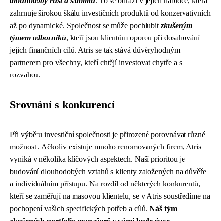
dlouhodobý růst a stabilitu
. To se odráží v jejich nabídce, která
zahrnuje širokou škálu investičních produktů od konzervativních
až po dynamické. Společnost se může pochlubit
zkušeným
týmem odborníků
, kteří jsou klientům oporou při dosahování
jejich finančních cílů. Atris se tak stává důvěryhodným
partnerem pro všechny, kteří chtějí investovat chytře a s
rozvahou.
Srovnání s konkurencí
Při výběru investiční společnosti je přirozené porovnávat různé
možnosti. Ačkoliv existuje mnoho renomovaných firem, Atris
vyniká v několika klíčových aspektech. Naší prioritou je
budování dlouhodobých vztahů s klienty založených na důvěře
a individuálním přístupu. Na rozdíl od některých konkurentů,
kteří se zaměřují na masovou klientelu, se v Atris soustředíme na
pochopení vašich specifických potřeb a cílů.
Náš tým
zkušených portfolio manažerů s vámi bude úzce