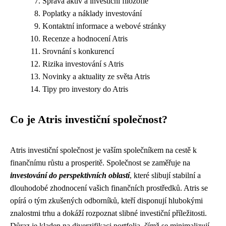
Správa aktiv a investiční filozofie
Poplatky a náklady investování
Kontaktní informace a webové stránky
Recenze a hodnocení Atris
Srovnání s konkurencí
Rizika investování s Atris
Novinky a aktuality ze světa Atris
Tipy pro investory do Atris
Co je Atris investiční společnost?
Atris investiční společnost je vaším společníkem na cestě k
finančnímu růstu a prosperitě. Společnost se zaměřuje na
investování do perspektivních oblastí
, které slibují stabilní a
dlouhodobé zhodnocení vašich finančních prostředků. Atris se
opírá o tým zkušených odborníků, kteří disponují hlubokými
znalostmi trhu a dokáží rozpoznat slibné investiční příležitosti.
Důraz je kladen na diverzifikaci portfolia, čímž se minimalizují