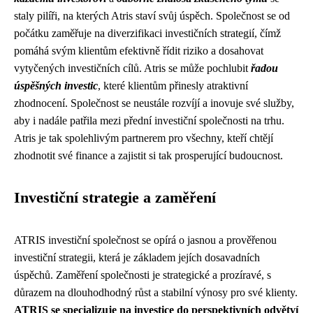
staly pilíři, na kterých Atris staví svůj úspěch. Společnost se od
počátku zaměřuje na diverzifikaci investičních strategií, čímž
pomáhá svým klientům efektivně řídit riziko a dosahovat
vytyčených investičních cílů. Atris se může pochlubit
řadou
úspěšných investic
, které klientům přinesly atraktivní
zhodnocení. Společnost se neustále rozvíjí a inovuje své služby,
aby i nadále patřila mezi přední investiční společnosti na trhu.
Atris je tak spolehlivým partnerem pro všechny, kteří chtějí
zhodnotit své finance a zajistit si tak prosperující budoucnost.
Investiční strategie a zaměření
ATRIS investiční společnost se opírá o jasnou a prověřenou
investiční strategii, která je základem jejích dosavadních
úspěchů. Zaměření společnosti je strategické a prozíravé, s
důrazem na dlouhodhodný růst a stabilní výnosy pro své klienty.
ATRIS se specializuje na investice do perspektivních odvětví