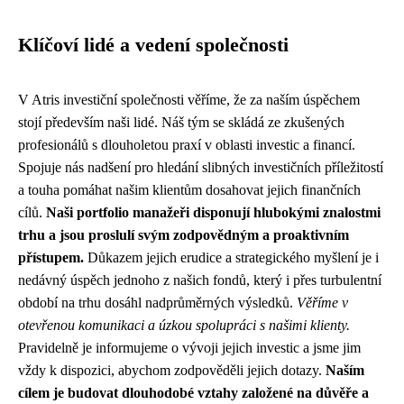
Klíčoví lidé a vedení společnosti
V Atris investiční společnosti věříme, že za naším úspěchem
stojí především naši lidé. Náš tým se skládá ze zkušených
profesionálů s dlouholetou praxí v oblasti investic a financí.
Spojuje nás nadšení pro hledání slibných investičních příležitostí
a touha pomáhat našim klientům dosahovat jejich finančních
cílů.
Naši portfolio manažeři disponují hlubokými znalostmi
trhu a jsou proslulí svým zodpovědným a proaktivním
přístupem.
Důkazem jejich erudice a strategického myšlení je i
nedávný úspěch jednoho z našich fondů, který i přes turbulentní
období na trhu dosáhl nadprůměrných výsledků.
Věříme v
otevřenou komunikaci a úzkou spolupráci s našimi klienty.
Pravidelně je informujeme o vývoji jejich investic a jsme jim
vždy k dispozici, abychom zodpověděli jejich dotazy.
Naším
cílem je budovat dlouhodobé vztahy založené na důvěře a