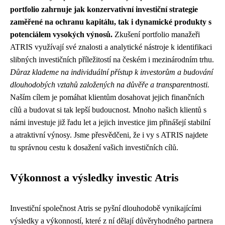
portfolio zahrnuje jak konzervativní investiční strategie
zaměřené na ochranu kapitálu, tak i dynamické produkty s
potenciálem vysokých výnosů.
Zkušení portfolio manažeři
ATRIS využívají své znalosti a analytické nástroje k identifikaci
slibných investičních příležitostí na českém i mezinárodním trhu.
Důraz klademe na individuální přístup k investorům a budování
dlouhodobých vztahů založených na důvěře a transparentnosti.
Naším cílem je pomáhat klientům dosahovat jejich finančních
cílů a budovat si tak lepší budoucnost. Mnoho našich klientů s
námi investuje již řadu let a jejich investice jim přinášejí stabilní
a atraktivní výnosy. Jsme přesvědčeni, že i vy s ATRIS najdete
tu správnou cestu k dosažení vašich investičních cílů.
Výkonnost a výsledky investic Atris
Investiční společnost Atris se pyšní dlouhodobě vynikajícími
výsledky a výkonností, které z ní dělají důvěryhodného partnera