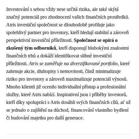
Investování s sebou vždy nese určitá rizika, ale také skýtá
značný potenciál pro zhodnocení vašich finančních prostředků.
Atris investiční společnost se dlouhodobě profiluje jako
spolehlivý partner pro investory, kteří hledají stabilní a zároveň
perspektivní investiční příležitosti.
Společnost se opírá o
zkušený tým odborníků
, kteří disponují hlubokými znalostmi
finančních trhů a dokáží identifikovat slibné investiční
příležitosti.
Atris se zaměřuje na diverzifikované portfolio
, které
zahrnuje akcie, dluhopisy i nemovitosti, čímž minimalizuje
riziko pro investory a zároveň maximalizuje potenciál výnosů.
Mnoho klientů již ocenilo individuální přístup a profesionální
služby, které Atris nabízí. Inspirativní jsou i příběhy investorů,
kteří díky spolupráci s Atris dosáhli svých finančních cílů, ať už
se jednalo o zajištění na důchod, financování vlastního bydlení
či budování majetku pro další generace.