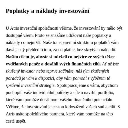
Poplatky a náklady investování
U Atris investiční společnosti věříme, že investování by mělo být
dostupné všem. Proto se snažíme udržovat naše poplatky a
náklady co nejnižší. Naše transparentní struktura poplatků vám
dává jasný přehled o tom, za co platíte, bez skrytých nákladů.
Naším cílem je, abyste si udrželi co nejvíce ze svých těžce
vydělaných peněz a dosáhli svých finančních cílů.
Ať už jste
zkušený investor nebo teprve začínáte, náš tým zkušených
poradců je vám k dispozici, aby vám pomohl s výběrem té
správné investiční strategie.
Spolupracujeme s vámi, abychom
pochopili vaše individuální potřeby a cíle a navrhli portfolio,
které vám pomůže dosáhnout vašeho finančního potenciálu.
Věříme, že investování je cestou k dosažení vašich snů a cílů. S
Atris máte spolehlivého partnera, který vám pomůže na této
cestě uspět.