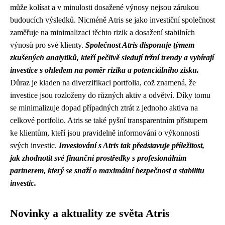
může kolísat a v minulosti dosažené výnosy nejsou zárukou
budoucích výsledků. Nicméně Atris se jako investiční společnost
zaměřuje na minimalizaci těchto rizik a dosažení stabilních
výnosů pro své klienty.
Společnost Atris disponuje týmem
zkušených analytiků, kteří pečlivě sledují tržní trendy a vybírají
investice s ohledem na poměr rizika a potenciálního zisku.
Důraz je kladen na diverzifikaci portfolia, což znamená, že
investice jsou rozloženy do různých aktiv a odvětví. Díky tomu
se minimalizuje dopad případných ztrát z jednoho aktiva na
celkové portfolio. Atris se také pyšní transparentním přístupem
ke klientům, kteří jsou pravidelně informováni o výkonnosti
svých investic.
Investování s Atris tak představuje příležitost,
jak zhodnotit své finanční prostředky s profesionálním
partnerem, který se snaží o maximální bezpečnost a stabilitu
investic.
Novinky a aktuality ze světa Atris