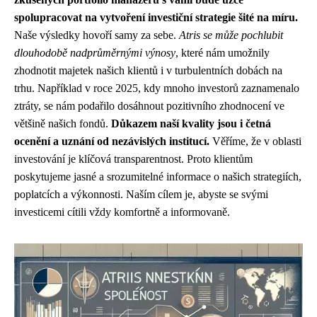
spolupracovat na vytvoření investiční strategie šité na míru.
Naše výsledky hovoří samy za sebe.
Atris se může pochlubit
dlouhodobě nadprůměrnými výnosy
, které nám umožnily
zhodnotit majetek našich klientů i v turbulentních dobách na
trhu. Například v roce 2025, kdy mnoho investorů zaznamenalo
ztráty, se nám podařilo dosáhnout pozitivního zhodnocení ve
většině našich fondů.
Důkazem naší kvality jsou i ​​četná
ocenění a uznání od nezávislých institucí.
Věříme, že v oblasti
investování je klíčová transparentnost. Proto klientům
poskytujeme jasné a srozumitelné informace o našich strategiích,
poplatcích a výkonnosti. Naším cílem je, abyste se svými
investicemi cítili vždy komfortně a informovaně.