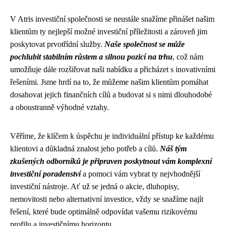
V Atris investiční společnosti se neustále snažíme přinášet našim
klientům ty nejlepší možné investiční příležitosti a zároveň jim
poskytovat prvotřídní služby.
Naše společnost se může
pochlubit stabilním růstem a silnou pozicí na trhu
, což nám
umožňuje dále rozšiřovat naši nabídku a přicházet s inovativními
řešeními. Jsme hrdí na to, že můžeme našim klientům pomáhat
dosahovat jejich finančních cílů a budovat si s nimi dlouhodobé
a oboustranně výhodné vztahy.
Věříme, že klíčem k úspěchu je individuální přístup ke každému
klientovi a důkladná znalost jeho potřeb a cílů.
Náš tým
zkušených odborníků je připraven poskytnout vám komplexní
investiční poradenství
a pomoci vám vybrat ty nejvhodnější
investiční nástroje. Ať už se jedná o akcie, dluhopisy,
nemovitosti nebo alternativní investice, vždy se snažíme najít
řešení, které bude optimálně odpovídat vašemu rizikovému
profilu a investičnímu horizontu.