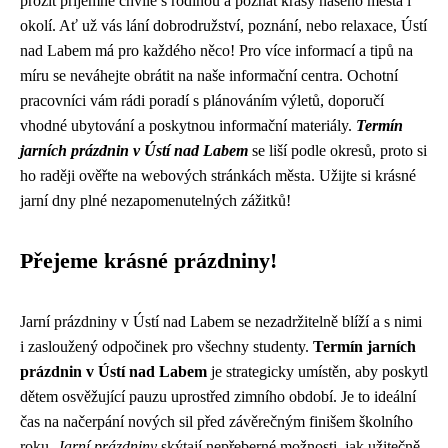
prožít příjemné chvíle s rodinou a poznat krásy našeho města i
okolí. Ať už vás lání dobrodružství, poznání, nebo relaxace, Ústí
nad Labem má pro každého něco! Pro více informací a tipů na
míru se neváhejte obrátit na naše informační centra. Ochotní
pracovníci vám rádi poradí s plánováním výletů, doporučí
vhodné ubytování a poskytnou informační materiály.
Termín
jarních prázdnin v Ústí nad Labem
se liší podle okresů, proto si
ho raději ověřte na webových stránkách města. Užijte si krásné
jarní dny plné nezapomenutelných zážitků!
Přejeme krásné prázdniny!
Jarní prázdniny v Ústí nad Labem se nezadržitelně blíží a s nimi
i zasloužený odpočinek pro všechny studenty.
Termín jarních
prázdnin v Ústí nad Labem
je strategicky umístěn, aby poskytl
dětem osvěžující pauzu uprostřed zimního období. Je to ideální
čas na načerpání nových sil před závěrečným finišem školního
roku.
Jarní prázdniny
skýtají nepřeberné možnosti, jak užitečně