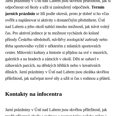
Jarní prázdniny v Ústí nad Labem jsou skvělou příležitostí, jak si
odpočinout od školy a užít si zasloužený odpočinek.
Termín
jarních prázdnin
se liší podle okresů, proto je dobré si ho včas
ověřit a naplánovat si aktivity s dostatečným předstihem. Ústí
nad Labem a jeho okolí nabízí mnoho možností, jak trávit volný
čas. Pro aktivní jedince je tu možnost vycházek do krásné
přírody Českého středohoří,
návštěvy zoologické zahrady
nebo
třeba sportovního vyžití v některém z místních sportovních
center. Milovníci kultury a historie si přijdou na své v muzeích,
galeriích a na hradech a zámcích v okolí. Děti se zabaví v
zábavních parcích, na dětských hřištích nebo v kreativních
dílnách. Jarní prázdniny v Ústí nad Labem jsou zkrátka skvělou
příležitostí, jak načerpat nové síly a užít si čas s rodinou a přáteli.
Kontakty na infocentra
Jarní prázdniny v Ústí nad Labem jsou skvělou příležitostí, jak