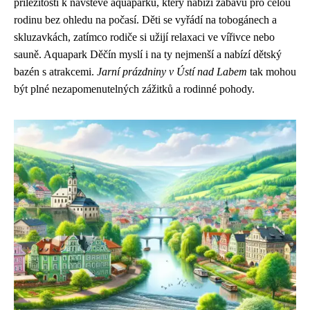
příležitostí k návštěvě aquaparku, který nabízí zábavu pro celou
rodinu bez ohledu na počasí. Děti se vyřádí na tobogánech a
skluzavkách, zatímco rodiče si užijí relaxaci ve vířivce nebo
sauně. Aquapark Děčín myslí i na ty nejmenší a nabízí dětský
bazén s atrakcemi.
Jarní prázdniny v Ústí nad Labem
tak mohou
být plné nezapomenutelných zážitků a rodinné pohody.