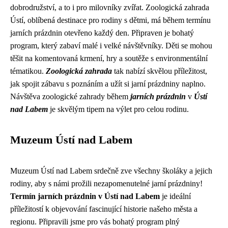
dobrodružství, a to i pro milovníky zvířat. Zoologická zahrada
Ústí, oblíbená destinace pro rodiny s dětmi, má během termínu
jarních prázdnin otevřeno každý den. Připraven je bohatý
program, který zabaví malé i velké návštěvníky. Děti se mohou
těšit na komentovaná krmení, hry a soutěže s environmentální
tématikou.
Zoologická zahrada
tak nabízí skvělou příležitost,
jak spojit zábavu s poznáním a užít si jarní prázdniny naplno.
Návštěva zoologické zahrady během
jarních prázdnin
v
Ústí
nad Labem
je skvělým tipem na výlet pro celou rodinu.
Muzeum Ústí nad Labem
Muzeum Ústí nad Labem srdečně zve všechny školáky a jejich
rodiny, aby s námi prožili nezapomenutelné jarní prázdniny!
Termín jarních prázdnin v Ústí nad Labem
je ideální
příležitostí k objevování fascinující historie našeho města a
regionu. Připravili jsme pro vás bohatý program plný