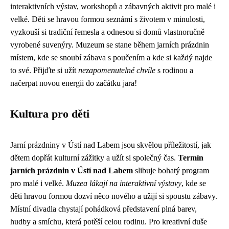
interaktivních výstav, workshopů a zábavných aktivit pro malé i
velké. Děti se hravou formou seznámí s životem v minulosti,
vyzkouší si tradiční řemesla a odnesou si domů vlastnoručně
vyrobené suvenýry. Muzeum se stane během jarních prázdnin
místem, kde se snoubí zábava s poučením a kde si každý najde
to své. Přijďte si užít
nezapomenutelné chvíle
s rodinou a
načerpat novou energii do začátku jara!
Kultura pro děti
Jarní prázdniny v Ústí nad Labem jsou skvělou příležitostí, jak
dětem dopřát kulturní zážitky a užít si společný čas.
Termín
jarních prázdnin v Ústí nad Labem
slibuje bohatý program
pro malé i velké.
Muzea lákají na interaktivní výstavy
, kde se
děti hravou formou dozví něco nového a užijí si spoustu zábavy.
Místní divadla chystají pohádková představení plná barev,
hudby a smíchu, která potěší celou rodinu. Pro kreativní duše