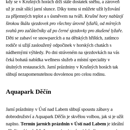
kdy se v Krušných horách drží stále dostatek sněhu, a zároveň
už je znát sílící jarní slunce. Díky tomu si můžete užít lyžování
za příjemných teplot a s úsměvem na tváři.
Krušné hory nabízejí
širokou škálu sjezdovek pro všechny úrovně lyžařů, od mírných
svahů pro začátečníky až po černé sjezdovky pro zkušené lyžaře.
Děti se zabaví ve snowparcích a na dětských hřištích, zatímco
rodiče si užijí zasloužený odpočinek v horských chatách s
nádhernými výhledy. Po dni stráveném na sjezdovkách na vás
čeká bohatá nabídka wellness služeb a místní speciality v
útulných restauracích. Jarní prázdniny v Krušných horách tak
slibují nezapomenutelnou dovolenou pro celou rodinu.
Aquapark Děčín
Jarní prázdniny v Ústí nad Labem slibují spoustu zábavy a
dobrodružství a Aquapark Děčín je skvělou volbou, jak si je užít
naplno.
Termín jarních prázdnin v Ústí nad Labem
je ideální