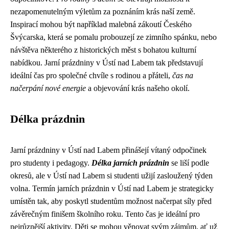
nezapomenutelným výletům za poznáním krás naší země.
Inspirací mohou být například malebná zákoutí Českého
Švýcarska, která se pomalu probouzejí ze zimního spánku, nebo
návštěva některého z historických měst s bohatou kulturní
nabídkou. Jarní prázdniny v Ústí nad Labem tak představují
ideální čas pro společné chvíle s rodinou a přáteli,
čas na
načerpání nové energie
a objevování krás našeho okolí.
Délka prázdnin
Jarní prázdniny v Ústí nad Labem přinášejí vítaný odpočinek
pro studenty i pedagogy.
Délka jarních prázdnin
se liší podle
okresů, ale v Ústí nad Labem si studenti užijí zasloužený týden
volna. Termín jarních prázdnin v Ústí nad Labem je strategicky
umístěn tak, aby poskytl studentům možnost načerpat síly před
závěrečným finišem školního roku. Tento čas je ideální pro
nejrůznější aktivity. Děti se mohou věnovat svým zájmům, ať už