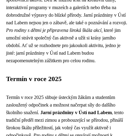
interaktivní programy v muzeích a galeriích nebo třeba na
dobrodružné výpravy do blízké přírody. Jarní prázdniny v Ústí
nad Labem nejsou jen o zábavě, ale také o poznávání a rozvoji.
Pro rodiny s dětmi je připravena široká škála akcí,
které jim
umožní strávit společný čas aktivně a užít si krásy jarního
období. Ať už se rozhodnete pro jakoukoli aktivitu, jedno je
jisté: jarní prázdniny v Ústí nad Labem budou
nezapomenutelným zážitkem pro celou rodinu.
Termín v roce 2025
Termín v roce 2025 slibuje ústeckým žákům a studentům
zasloužený odpočinek a možnost načerpat síly do dalšího
školního snažení.
Jarní prázdniny v Ústí nad Labem
, tento
tradiční předěl mezi zimou a probouzející se přírodou, přináší
širokou škálu příležitostí, jak volný čas využít aktivně i
odpočinkově.
Pro rodiny s dětmi
se otevírají možnosti k