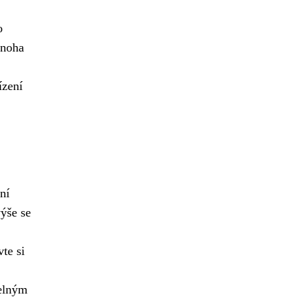
o
noha
ízení
ní
výše se
te si
telným