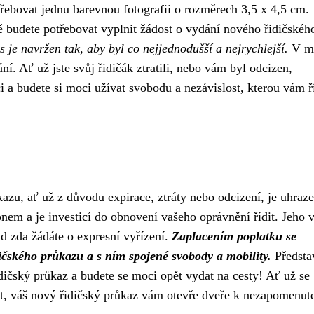
řebovat jednu barevnou fotografii o rozměrech 3,5 x 4,5 cm.
 budete potřebovat vyplnit žádost o vydání nového řidičskéh
s je navržen tak, aby byl co nejjednodušší a nejrychlejší.
V m
. Ať už jste svůj řidičák ztratili, nebo vám byl odcizen,
ci a budete si moci užívat svobodu a nezávislost, kterou vám ř
azu, ať už z důvodu expirace, ztráty nebo odcizení, je uhraze
nem a je investicí do obnovení vašeho oprávnění řídit. Jeho 
lad zda žádáte o expresní vyřízení.
Zaplacením poplatku se
ičského průkazu a s ním spojené svobody a mobility.
Představ
idičský průkaz a budete se moci opět vydat na cesty! Ať už se
let, váš nový řidičský průkaz vám otevře dveře k nezapomenu