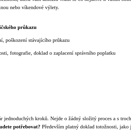
dinou nebo víkendové výlety.
ičského průkazu
ní, poškození stávajícího průkazu
sti, fotografie, doklad o zaplacení správního poplatku
ár jednoduchých kroků. Nejde o žádný složitý proces a s troc
udete potřebovat?
Především platný doklad totožnosti, jako 