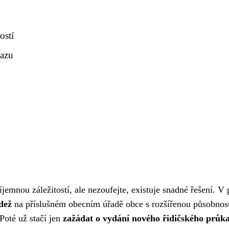
ostí
kazu
íjemnou záležitostí, ale nezoufejte, existuje snadné řešení. V 
ádež
na příslušném obecním úřadě obce s rozšířenou působnost
Poté už stačí jen
zažádat o vydání nového řidičského průk