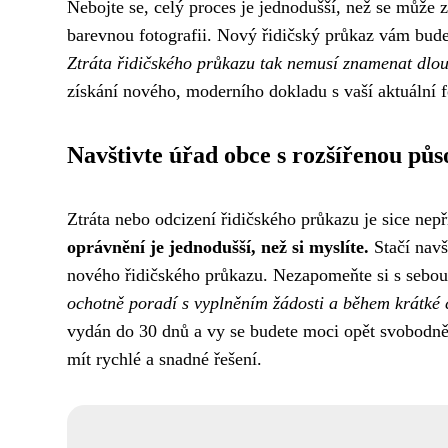
Nebojte se, celý proces je jednodušší, než se může 
barevnou fotografii. Nový řidičský průkaz vám bud
Ztráta řidičského průkazu tak nemusí znamenat dlo
získání nového, moderního dokladu s vaší aktuální f
Navštivte úřad obce s rozšířenou půs
Ztráta nebo odcizení řidičského průkazu je sice nepř
oprávnění je jednodušší, než si myslíte.
Stačí navš
nového řidičského průkazu. Nezapomeňte si s sebou 
ochotně poradí s vyplněním žádosti a během krátké c
vydán do 30 dnů a vy se budete moci opět svobodně 
mít rychlé a snadné řešení.