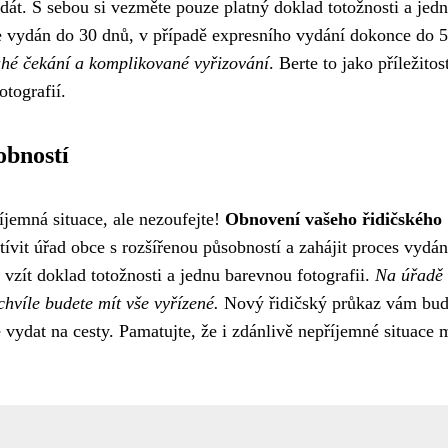
zdát. S sebou si vezměte pouze platný doklad totožnosti a jed
e vydán do 30 dnů, v případě expresního vydání dokonce do 5
uhé čekání a komplikované vyřizování
. Berte to jako příležitos
otografií.
obností
íjemná situace, ale nezoufejte!
Obnovení vašeho řidičského
tívit úřad obce s rozšířenou působností a zahájit proces vydán
vzít doklad totožnosti a jednu barevnou fotografii.
Na úřadě
hvíle budete mít vše vyřízené.
Nový řidičský průkaz vám bu
vydat na cesty. Pamatujte, že i zdánlivě nepříjemné situace