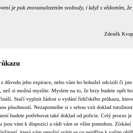
ovení je pak znovunalezením svobody, i když s vědomím, že 
Zdeněk Kvap
průkazu
z důvodu jeho expirace, nebo vám ho bohužel odcizili či jste
í, než si možná myslíte. Myslete na to, že brzy budete opět br
řináší. Stačí vyplnit žádost o vydání řidičského průkazu, kter
nou působností. Nezapomeňte si s sebou vzít doklad totožnost
izení budete potřebovat také doklad od policie. Celý proces je
u jsou vám k dispozici a rádi vám se vším pomohou. Získání
ležitostí, která vám umožní vrátit se co nejdříve k vašim obl