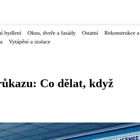
í bydlení
Okna, dveře a fasády
Ostatní
Rekonstrukce a
va
Vytápění a izolace
ůkazu: Co dělat, když