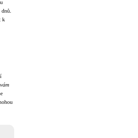
nu
 dnů.
t k
í
 vám
de
 mohou