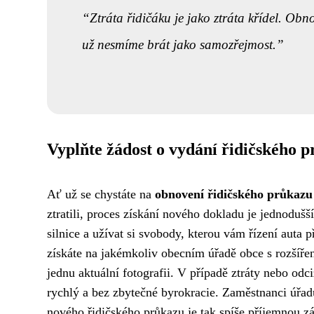
Ztráta řidičáku je jako ztráta křídel. Obn
už nesmíme brát jako samozřejmost.
Vyplňte žádost o vydání řidičského 
Ať už se chystáte na
obnovení řidičského průkazu
ztratili, proces získání nového dokladu je jednodušš
silnice a užívat si svobody, kterou vám řízení auta p
získáte na jakémkoliv obecním úřadě obce s rozšíře
jednu aktuální fotografii. V případě ztráty nebo odc
rychlý a bez zbytečné byrokracie. Zaměstnanci úřad
nového řidičského průkazu je tak spíše příjemnou zá