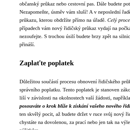
občanský průkaz nebo cestovní pas. Dále budete pot
Nezapomeňte, úsměv vám sluší! A v neposlední řadě
průkazu, kterou obdržíte přímo na úřadě.
Celý proce
případech vám nový řidičský průkaz vydají na počkání
nezoufejte. S trochou úsilí budete brzy zpět na silni
přináší.
Zaplaťte poplatek
Důležitou součástí procesu obnovení řidičského průk
správního poplatku. Tento poplatek je stanoven záko
liší v závislosti na okolnostech vaší žádosti, napřík
posouváte o krok blíže k získání vašeho nového řid
ten skvělý pocit, až budete držet v ruce svůj nový ř
chystáte na dovolenou, za prací nebo jen tak na vý