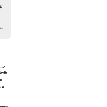
ji
il
 ho
ázdit
ou
i a
íbeným