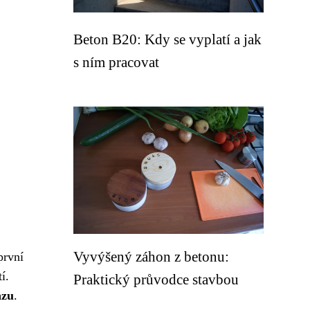
Beton B20: Kdy se vyplatí a jak
s ním pracovat
Vyvýšený záhon z betonu:
první
í.
Praktický průvodce stavbou
azu
.