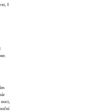
xt, I
d
one.
ším
pár
 noci,
noční