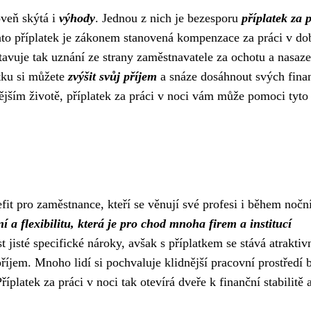
oveň skýtá i
výhody
. Jednou z nich je bezesporu
příplatek za 
to příplatek je zákonem stanovená kompenzace za práci v do
stavuje tak uznání ze strany zaměstnavatele za ochotu a nasaze
tku si můžete
zvýšit svůj příjem
a snáze dosáhnout svých fina
ějším životě, příplatek za práci v noci vám může pomoci tyto
fit pro zaměstnance, kteří se věnují své profesi i během nočn
í a flexibilitu, která je pro chod mnoha firem a institucí
 jisté specifické nároky, avšak s příplatkem se stává atraktiv
 příjem. Mnoho lidí si pochvaluje klidnější pracovní prostředí
íplatek za práci v noci tak otevírá dveře k finanční stabilitě 