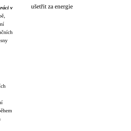
ušetřit za energie
práci v
bě,
ní
nčních
 sny
ích
ní
 během
a