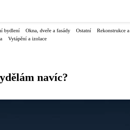
í bydlení
Okna, dveře a fasády
Ostatní
Rekonstrukce a
va
Vytápění a izolace
 vydělám navíc?