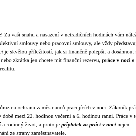
! Za vaši snahu a nasazení v netradičních hodinách vám nále
 kolektivní smlouvy nebo pracovní smlouvy, ale vždy představu
ci
je skvělou příležitostí, jak si finančně polepšit a dosáhnout
 nebo zkrátka jen chcete mít finanční rezervu,
práce v noci s
ealitu.
důraz na ochranu zaměstnanců pracujících v noci. Zákoník pr
v době mezi 22. hodinou večerní a 6. hodinou ranní. Práce v t
 a rodinný život, a proto je
příplatek za práci v noci
nejen
nání ze strany zaměstnavatele.