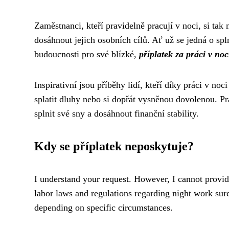
Zaměstnanci, kteří pravidelně pracují v noci, si ta
dosáhnout jejich osobních cílů. Ať už se jedná o spl
budoucnosti pro své blízké,
příplatek za práci v noc
Inspirativní jsou příběhy lidí, kteří díky práci v no
splatit dluhy nebo si dopřát vysněnou dovolenou. Prác
splnit své sny a dosáhnout finanční stability.
Kdy se příplatek neposkytuje?
I understand your request. However, I cannot provide 
labor laws and regulations regarding night work sur
depending on specific circumstances.