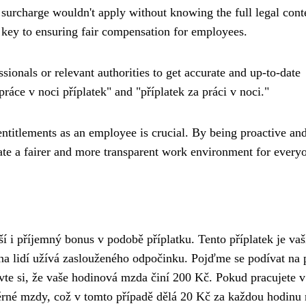
surcharge wouldn't apply without knowing the full legal conte
s key to ensuring fair compensation for employees.
sionals or relevant authorities to get accurate and up-to-date
práce v noci příplatek" and "příplatek za práci v noci."
ntitlements as an employee is crucial. By being proactive an
ate a fairer and more transparent work environment for every
í i příjemný bonus v podobě příplatku. Tento příplatek je va
na lidí užívá zaslouženého odpočinku. Pojďme se podívat na 
avte si, že vaše hodinová mzda činí 200 Kč. Pokud pracujete v
ěrné mzdy, což v tomto případě dělá 20 Kč za každou hodinu 