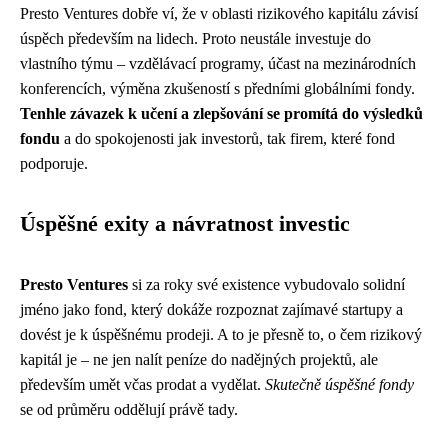
Presto Ventures dobře ví, že v oblasti rizikového kapitálu závisí
úspěch především na lidech. Proto neustále investuje do
vlastního týmu – vzdělávací programy, účast na mezinárodních
konferencích, výměna zkušeností s předními globálními fondy.
Tenhle závazek k učení a zlepšování se promítá do výsledků
fondu
a do spokojenosti jak investorů, tak firem, které fond
podporuje.
Úspěšné exity a návratnost investic
Presto Ventures
si za roky své existence vybudovalo solidní
jméno jako fond, který dokáže rozpoznat zajímavé startupy a
dovést je k úspěšnému prodeji. A to je přesně to, o čem rizikový
kapitál je – ne jen nalít peníze do nadějných projektů, ale
především umět včas prodat a vydělat.
Skutečně úspěšné fondy
se od průměru oddělují právě tady.