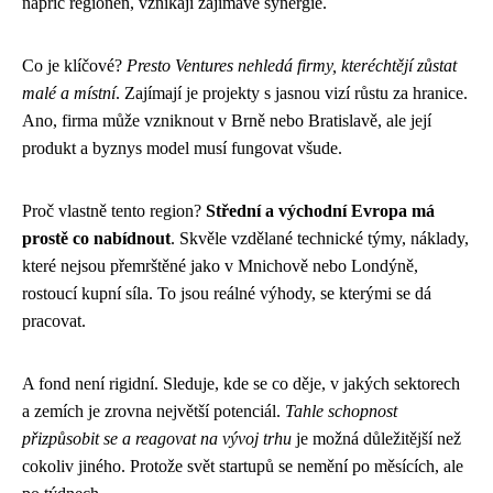
napříč regionen, vznikají zajímavé synergie.
Co je klíčové?
Presto Ventures nehledá firmy, kteréchtějí zůstat
malé a místní
. Zajímají je projekty s jasnou vizí růstu za hranice.
Ano, firma může vzniknout v Brně nebo Bratislavě, ale její
produkt a byznys model musí fungovat všude.
Proč vlastně tento region?
Střední a východní Evropa má
prostě co nabídnout
. Skvěle vzdělané technické týmy, náklady,
které nejsou přemrštěné jako v Mnichově nebo Londýně,
rostoucí kupní síla. To jsou reálné výhody, se kterými se dá
pracovat.
A fond není rigidní. Sleduje, kde se co děje, v jakých sektorech
a zemích je zrovna největší potenciál.
Tahle schopnost
přizpůsobit se a reagovat na vývoj trhu
je možná důležitější než
cokoliv jiného. Protože svět startupů se nemění po měsících, ale