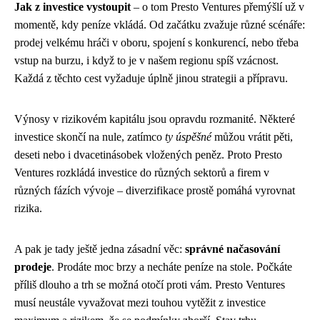
Jak z investice vystoupit
– o tom Presto Ventures přemýšlí už v
momentě, kdy peníze vkládá. Od začátku zvažuje různé scénáře:
prodej velkému hráči v oboru, spojení s konkurencí, nebo třeba
vstup na burzu, i když to je v našem regionu spíš vzácnost.
Každá z těchto cest vyžaduje úplně jinou strategii a přípravu.
Výnosy v rizikovém kapitálu jsou opravdu rozmanité. Některé
investice skončí na nule, zatímco
ty úspěšné
můžou vrátit pěti,
deseti nebo i dvacetinásobek vložených peněz. Proto Presto
Ventures rozkládá investice do různých sektorů a firem v
různých fázích vývoje – diverzifikace prostě pomáhá vyrovnat
rizika.
A pak je tady ještě jedna zásadní věc:
správné načasování
prodeje
. Prodáte moc brzy a necháte peníze na stole. Počkáte
příliš dlouho a trh se možná otočí proti vám. Presto Ventures
musí neustále vyvažovat mezi touhou vytěžit z investice