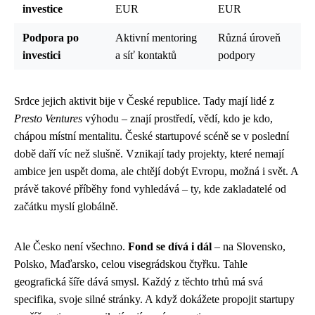
investice
EUR
EUR
Podpora po
Aktivní mentoring
Různá úroveň
investici
a síť kontaktů
podpory
Srdce jejich aktivit bije v České republice. Tady mají lidé z
Presto Ventures
výhodu – znají prostředí, vědí, kdo je kdo,
chápou místní mentalitu. České startupové scéně se v poslední
době daří víc než slušně. Vznikají tady projekty, které nemají
ambice jen uspět doma, ale chtějí dobýt Evropu, možná i svět. A
právě takové příběhy fond vyhledává – ty, kde zakladatelé od
začátku myslí globálně.
Ale Česko není všechno.
Fond se dívá i dál
– na Slovensko,
Polsko, Maďarsko, celou visegrádskou čtyřku. Tahle
geografická šíře dává smysl. Každý z těchto trhů má svá
specifika, svoje silné stránky. A když dokážete propojit startupy