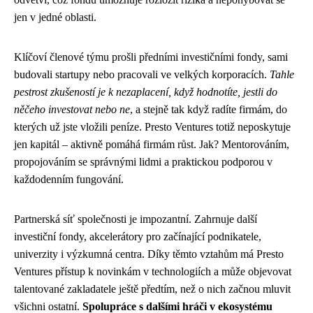
jen v jedné oblasti.
Klíčoví členové týmu prošli předními investičními fondy, sami
budovali startupy nebo pracovali ve velkých korporacích.
Tahle
pestrost zkušeností je k nezaplacení, když hodnotíte, jestli do
něčeho investovat nebo ne
, a stejně tak když radíte firmám, do
kterých už jste vložili peníze. Presto Ventures totiž neposkytuje
jen kapitál – aktivně pomáhá firmám růst. Jak? Mentorováním,
propojováním se správnými lidmi a praktickou podporou v
každodenním fungování.
Partnerská síť společnosti je impozantní. Zahrnuje další
investiční fondy, akcelerátory pro začínající podnikatele,
univerzity i výzkumná centra. Díky těmto vztahům má Presto
Ventures přístup k novinkám v technologiích a může objevovat
talentované zakladatele ještě předtím, než o nich začnou mluvit
všichni ostatní.
Spolupráce s dalšími hráči v ekosystému