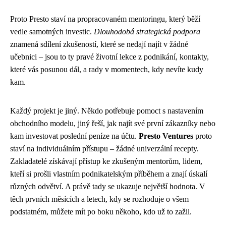
Proto Presto staví na propracovaném mentoringu, který běží
vedle samotných investic.
Dlouhodobá strategická podpora
znamená sdílení zkušeností, které se nedají najít v žádné
učebnici – jsou to ty pravé životní lekce z podnikání, kontakty,
které vás posunou dál, a rady v momentech, kdy nevíte kudy
kam.
Každý projekt je jiný. Někdo potřebuje pomoct s nastavením
obchodního modelu, jiný řeší, jak najít své první zákazníky nebo
kam investovat poslední peníze na účtu.
Presto Ventures
proto
staví na individuálním přístupu – žádné univerzální recepty.
Zakladatelé získávají přístup ke zkušeným mentorům, lidem,
kteří si prošli vlastním podnikatelským příběhem a znají úskalí
různých odvětví. A právě tady se ukazuje největší hodnota. V
těch prvních měsících a letech, kdy se rozhoduje o všem
podstatném, můžete mít po boku někoho, kdo už to zažil.