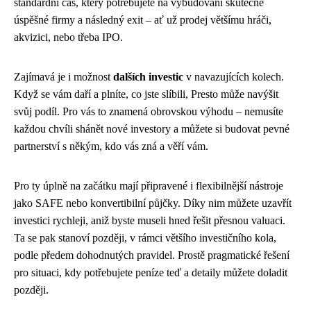
standardní čas, který potřebujete na vybudování skutečně
úspěšné firmy a následný exit – ať už prodej většímu hráči,
akvizici, nebo třeba IPO.
Zajímavá je i možnost
dalších investic
v navazujících kolech.
Když se vám daří a plníte, co jste slíbili, Presto může navýšit
svůj podíl. Pro vás to znamená obrovskou výhodu – nemusíte
každou chvíli shánět nové investory a můžete si budovat pevné
partnerství s někým, kdo vás zná a věří vám.
Pro ty úplně na začátku mají připravené i flexibilnější nástroje
jako SAFE nebo konvertibilní půjčky. Díky nim můžete uzavřít
investici rychleji, aniž byste museli hned řešit přesnou valuaci.
Ta se pak stanoví později, v rámci většího investičního kola,
podle předem dohodnutých pravidel. Prostě pragmatické řešení
pro situaci, kdy potřebujete peníze teď a detaily můžete doladit
později.