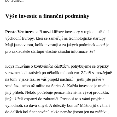
po týdnech.
Výše investic a finanční podmínky
Presto Ventures
patří mezi klíčové investory v regionu střední a
východní Evropy, kteří se zaměřují na technologické startupy.
Mají jasno v tom, kolik investují a za jakých podmínek – což je
pro zakladatele startupů vlastně zásadní informace, že?
Když mluvíme o
konkrétních částkách
, pohybujeme se typicky
v rozmezí od statisíců po několik milionů eur. Záleží samozřejmě
na tom, v jaké fázi se váš projekt nachází – jestli jste právě v
seed fázi, nebo už míříte na Series A. Každá investice je trochu
jiný příběh. Někdo potřebuje peníze hlavně na vývoj produktu,
jiný už řeší expanzi do zahraničí. Presto si to s vámi projde a
vyhodnotí, co dává smysl. A důležitý bonus? Můžou jít s vámi i
do dalších kol financování, takže nemáte jistotu jen na začátku,