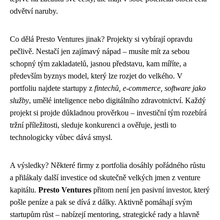
odvětví naruby.
Co dělá Presto Ventures jinak? Projekty si vybírají opravdu
pečlivě. Nestačí jen zajímavý nápad – musíte mít za sebou
schopný tým zakladatelů, jasnou představu, kam míříte, a
především byznys model, který lze rozjet do velkého. V
portfoliu najdete startupy z
fintechů, e-commerce, software jako
služby
, umělé inteligence nebo digitálního zdravotnictví. Každý
projekt si projde důkladnou prověrkou – investiční tým rozebírá
tržní příležitosti, sleduje konkurenci a ověřuje, jestli to
technologicky vůbec dává smysl.
A výsledky? Některé firmy z portfolia dosáhly pořádného růstu
a přilákaly další investice od skutečně velkých jmen z venture
kapitálu.
Presto Ventures
přitom není jen pasivní investor, který
pošle peníze a pak se dívá z dálky. Aktivně pomáhají svým
startupům růst – nabízejí mentoring, strategické rady a hlavně