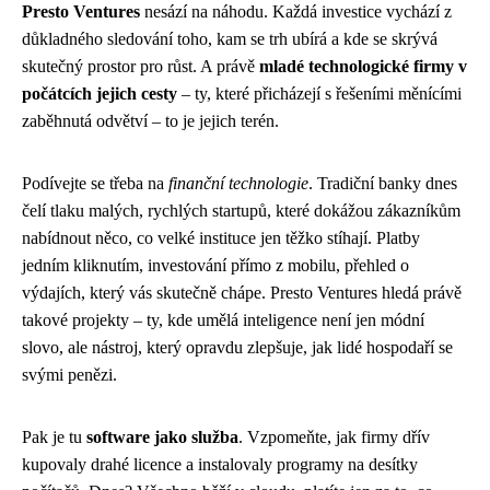
Presto Ventures
nesází na náhodu. Každá investice vychází z
důkladného sledování toho, kam se trh ubírá a kde se skrývá
skutečný prostor pro růst. A právě
mladé technologické firmy v
počátcích jejich cesty
– ty, které přicházejí s řešeními měnícími
zaběhnutá odvětví – to je jejich terén.
Podívejte se třeba na
finanční technologie
. Tradiční banky dnes
čelí tlaku malých, rychlých startupů, které dokážou zákazníkům
nabídnout něco, co velké instituce jen těžko stíhají. Platby
jedním kliknutím, investování přímo z mobilu, přehled o
výdajích, který vás skutečně chápe. Presto Ventures hledá právě
takové projekty – ty, kde umělá inteligence není jen módní
slovo, ale nástroj, který opravdu zlepšuje, jak lidé hospodaří se
svými penězi.
Pak je tu
software jako služba
. Vzpomeňte, jak firmy dřív
kupovaly drahé licence a instalovaly programy na desítky