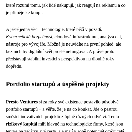
které rozumí tomu, jak lidé nakupují, jak reagují na reklamu a co
je přiměje ke koupi.
A ještě jedna věc – technologie, které běží v pozadí.
Kybernetická bezpečnost
, cloudová infrastruktura, analýza dat,
nástroje pro vývojáře. Možná je neuvidíte na první pohled, ale
bez nich by digitální svět prostě nefungoval. A právě proto
představují stabilní investici s perspektivou na dlouhé roky
dopředu.
Portfolio startupů a úspěšné projekty
Presto Ventures
si za roky své existence postavilo působivé
portfolio startupů – a věřte, že je na co koukat. Jde o pestrou
směsici inovativních projektů z úplně různých odvětví. Tento
rizikový kapitál
míří hlavně na technologické firmy, které jsou
teprve na začátku své cesty, ale mají v sobě potenciál otočit celá