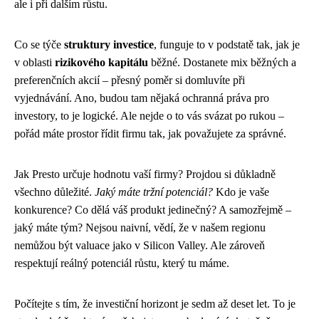
ale i při dalším růstu.
Co se týče
struktury investice
, funguje to v podstatě tak, jak je
v oblasti
rizikového kapitálu
běžné. Dostanete mix běžných a
preferenčních akcií – přesný poměr si domluvíte při
vyjednávání. Ano, budou tam nějaká ochranná práva pro
investory, to je logické. Ale nejde o to vás svázat po rukou –
pořád máte prostor řídit firmu tak, jak považujete za správné.
Jak Presto určuje hodnotu vaší firmy? Projdou si důkladně
všechno důležité.
Jaký máte tržní potenciál?
Kdo je vaše
konkurence? Co dělá váš produkt jedinečný? A samozřejmě –
jaký máte tým? Nejsou naivní, vědí, že v našem regionu
nemůžou být valuace jako v Silicon Valley. Ale zároveň
respektují reálný potenciál růstu, který tu máme.
Počítejte s tím, že investiční horizont je sedm až deset let. To je