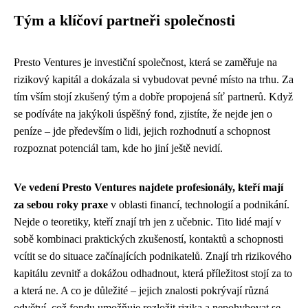
Tým a klíčoví partneři společnosti
Presto Ventures je investiční společnost, která se zaměřuje na
rizikový kapitál a dokázala si vybudovat pevné místo na trhu. Za
tím vším stojí zkušený tým a dobře propojená síť partnerů. Když
se podíváte na jakýkoli úspěšný fond, zjistíte, že nejde jen o
peníze – jde především o lidi, jejich rozhodnutí a schopnost
rozpoznat potenciál tam, kde ho jiní ještě nevidí.
Ve vedení Presto Ventures najdete profesionály, kteří mají
za sebou roky praxe
v oblasti financí, technologií a podnikání.
Nejde o teoretiky, kteří znají trh jen z učebnic. Tito lidé mají v
sobě kombinaci praktických zkušeností, kontaktů a schopnosti
vcítit se do situace začínajících podnikatelů. Znají trh rizikového
kapitálu zevnitř a dokážou odhadnout, která příležitost stojí za to
a která ne. A co je důležité – jejich znalosti pokrývají různá
odvětví, což fondu umožňuje rozložit rizika a nepohybovat se