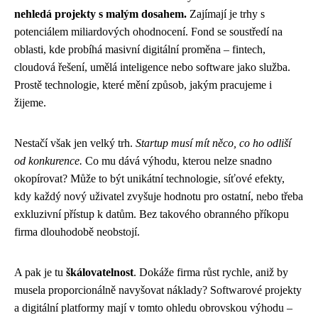
nehledá projekty s malým dosahem.
Zajímají je trhy s
potenciálem miliardových ohodnocení. Fond se soustředí na
oblasti, kde probíhá masivní digitální proměna – fintech,
cloudová řešení, umělá inteligence nebo software jako služba.
Prostě technologie, které mění způsob, jakým pracujeme i
žijeme.
Nestačí však jen velký trh.
Startup musí mít něco, co ho odliší
od konkurence.
Co mu dává výhodu, kterou nelze snadno
okopírovat? Může to být unikátní technologie, síťové efekty,
kdy každý nový uživatel zvyšuje hodnotu pro ostatní, nebo třeba
exkluzivní přístup k datům. Bez takového obranného příkopu
firma dlouhodobě neobstojí.
A pak je tu
škálovatelnost
. Dokáže firma růst rychle, aniž by
musela proporcionálně navyšovat náklady? Softwarové projekty
a digitální platformy mají v tomto ohledu obrovskou výhodu –