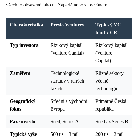
všechno obsazené jako na Západě nebo za oceánem.
Charakteristika
Presto Ventures
Typický VC
fond v ČR
Typ investora
Rizikový kapitál
Rizikový kapitál
(Venture Capital)
(Venture
Capital)
Zaměření
Technologické
Různé sektory,
startupy v raných
včetně
fázích
technologií
Geografický
Střední a východní
Primárně Česká
fokus
Evropa
republika
Fáze investic
Seed, Series A
Seed až Series B
Typická výše
500 tis. - 3 mil.
200 tis. - 2 mil.