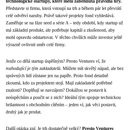
technologické startupy, které mění zaběhnutá pravidla hry.
Představte si firmu, která vstoupí na trh a během pár let převrátí
celé odvětví naruby. Právě takové projekty fond vyhledává.
Zaměřuje se na fáze seed a série A – tedy období, kdy startup už
má základní produkt, ale potřebuje kapitál a zkušenosti, aby
mohl opravdu odstartovat. V těchto chvílích může investor ještě
výrazně ovlivnit směr celé firmy.
Jenže co dělá startup úspěšným? Presto Ventures ví, že
rozhodující je tým zakladatelů
. Můžete mít skvělý nápad, ale bez
správných lidí zůstane jen na papíře. Proto fond detailně
zkoumá, kdo za projektem stojí. Mají zakladatelé potřebné
znalosti? Doplňují se navzájem? Dokážou se postavit k
neúspěchům a poučit se z nich? Ideální tým spojuje technickou
brilantnost s obchodním cítěním – jeden ví, jak věci postavit,
druhý jak je prodat.
Další otázka zní: Je trh dostatečně velký?
Presto Ventures