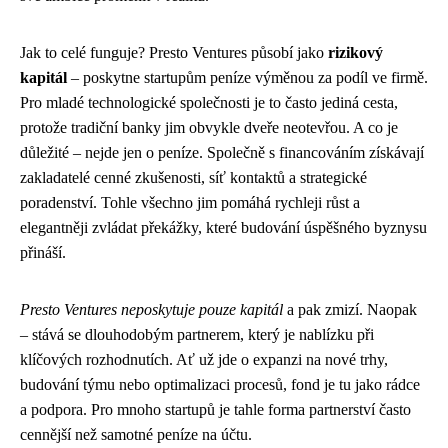
Jak to celé funguje? Presto Ventures působí jako
rizikový
kapitál
– poskytne startupům peníze výměnou za podíl ve firmě.
Pro mladé technologické společnosti je to často jediná cesta,
protože tradiční banky jim obvykle dveře neotevřou. A co je
důležité – nejde jen o peníze. Společně s financováním získávají
zakladatelé cenné zkušenosti, síť kontaktů a strategické
poradenství. Tohle všechno jim pomáhá rychleji růst a
elegantněji zvládat překážky, které budování úspěšného byznysu
přináší.
Presto Ventures neposkytuje pouze kapitál
a pak zmizí. Naopak
– stává se dlouhodobým partnerem, který je nablízku při
klíčových rozhodnutích. Ať už jde o expanzi na nové trhy,
budování týmu nebo optimalizaci procesů, fond je tu jako rádce
a podpora. Pro mnoho startupů je tahle forma partnerství často
cennější než samotné peníze na účtu.