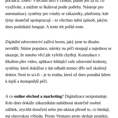
počítačů. Dnes? Všechno běží v cloudu, platíte jen za to, co
využíváte, a můžete to škálovat podle potřeby. Nástroje pro
automatizaci, systémy pro vztahy se zákazníky, platformy, kde
týmy skutečně spolupracují – to všechno mění způsob, jakým
dnes podnikání funguje. A tento trh pořád roste.
Digitální zdravotnictví
zažívá boom, jaký jsme tu dlouho
neviděli. Stárne populace, nároky na péči stoupají a najednou se
ukazuje, že mnoho věcí jde vyřešit chytřeji. Konzultace s
lékařem přes video, aplikace hlídající vaše zdravotní hodnoty,
systémy, které dokážou z dat odhalit nemoc dřív než zkušený
doktor. Není to sci-fi – je to realita, která už dnes pomáhá lidem
k lepší a dostupnější péči.
A co
online obchod a marketing
? Digitalizace nezpomaluje.
Kdo dnes dokáže zákazníkům nabídnout skutečně osobní
zážitek, zrychlit doručení nebo jim ukázat přesně to, co hledají,
má obrovskou výhodu. Presto Ventures proto sleduje projekty,