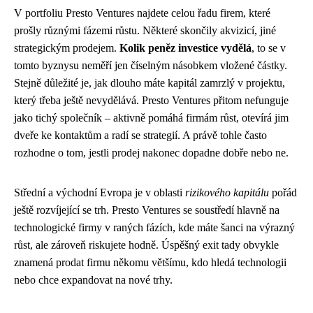
V portfoliu Presto Ventures najdete celou řadu firem, které
prošly různými fázemi růstu. Některé skončily akvizicí, jiné
strategickým prodejem.
Kolik peněz investice vydělá
, to se v
tomto byznysu neměří jen číselným násobkem vložené částky.
Stejně důležité je, jak dlouho máte kapitál zamrzlý v projektu,
který třeba ještě nevydělává. Presto Ventures přitom nefunguje
jako tichý společník – aktivně pomáhá firmám růst, otevírá jim
dveře ke kontaktům a radí se strategií. A právě tohle často
rozhodne o tom, jestli prodej nakonec dopadne dobře nebo ne.
Střední a východní Evropa je v oblasti
rizikového kapitálu
pořád
ještě rozvíjející se trh. Presto Ventures se soustředí hlavně na
technologické firmy v raných fázích, kde máte šanci na výrazný
růst, ale zároveň riskujete hodně. Úspěšný exit tady obvykle
znamená prodat firmu někomu většímu, kdo hledá technologii
nebo chce expandovat na nové trhy.