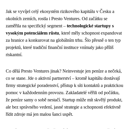
Jak se vyvíjel celý ekosystém rizikového kapitálu v Česku a
okolních zemích, rostla i Presto Ventures. Od začátku se
zaměřila na specifický segment –
technologické startupy s
vysokým potenciálem růstu
, které měly schopnost expandovat
za hranice a konkurovat na globálním trhu. Šlo přesně o ten typ
projektů, které tradiční finanční instituce vnímaly jako příliš
riskantní.
Co dělá Presto Ventures jinak? Neinvestuje jen peníze a nečeká,
co se stane. Jde o aktivní partnerství – kromě kapitálu dostávají
firmy strategické poradenství, přístup k síti kontaktů a praktickou
pomoc v každodenním provozu. Zakladatelé věřili od počátku,
že peníze samy o sobě nestačí. Startup může mít skvělý produkt,
ale bez správného vedení, jasné strategie a schopnosti efektivně
řídit zdroje má jen malou šanci uspět.