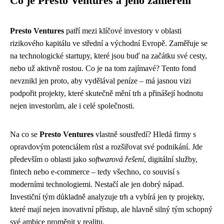
Co je Presto Ventures a jeho zaměření
Presto Ventures
patří mezi klíčové investory v oblasti
rizikového kapitálu ve střední a východní Evropě. Zaměřuje se
na technologické startupy, které jsou buď na začátku své cesty,
nebo už aktivně rostou. Co je na tom zajímavé? Tento fond
nevznikl jen proto, aby vydělával peníze – má jasnou vizi
podpořit projekty, které skutečně mění trh a přinášejí hodnotu
nejen investorům, ale i celé společnosti.
Na co se
Presto Ventures
vlastně soustředí? Hledá firmy s
opravdovým potenciálem růst a rozšiřovat své podnikání. Jde
především o oblasti jako
softwarová řešení
, digitální služby,
fintech nebo e-commerce – tedy všechno, co souvisí s
moderními technologiemi. Nestačí ale jen dobrý nápad.
Investiční tým důkladně analyzuje trh a vybírá jen ty projekty,
které mají nejen inovativní přístup, ale hlavně silný tým schopný
své ambice proměnit v realitu.