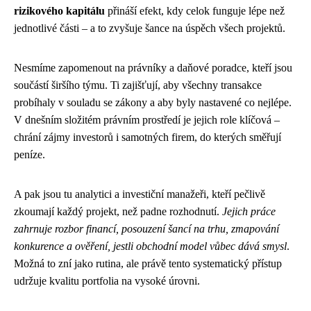
rizikového kapitálu
přináší efekt, kdy celok funguje lépe než
jednotlivé části – a to zvyšuje šance na úspěch všech projektů.
Nesmíme zapomenout na právníky a daňové poradce, kteří jsou
součástí širšího týmu. Ti zajišťují, aby všechny transakce
probíhaly v souladu se zákony a aby byly nastavené co nejlépe.
V dnešním složitém právním prostředí je jejich role klíčová –
chrání zájmy investorů i samotných firem, do kterých směřují
peníze.
A pak jsou tu analytici a investiční manažeři, kteří pečlivě
zkoumají každý projekt, než padne rozhodnutí.
Jejich práce
zahrnuje rozbor financí, posouzení šancí na trhu, zmapování
konkurence a ověření, jestli obchodní model vůbec dává smysl
.
Možná to zní jako rutina, ale právě tento systematický přístup
udržuje kvalitu portfolia na vysoké úrovni.