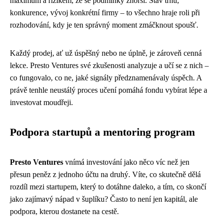
maximum a rizikem, že se podmínky zhorší. Stav trhu,
konkurence, vývoj konkrétní firmy – to všechno hraje roli při
rozhodování, kdy je ten správný moment zmáčknout spoušť.
Každý prodej, ať už úspěšný nebo ne úplně, je zároveň cenná
lekce. Presto Ventures své zkušenosti analyzuje a učí se z nich –
co fungovalo, co ne, jaké signály předznamenávaly úspěch. A
právě tenhle neustálý proces učení pomáhá fondu vybírat lépe a
investovat moudřeji.
Podpora startupů a mentoring program
Presto Ventures
vnímá investování jako něco víc než jen
přesun peněz z jednoho účtu na druhý. Víte, co skutečně dělá
rozdíl mezi startupem, který to dotáhne daleko, a tím, co skončí
jako zajímavý nápad v šuplíku? Často to není jen kapitál, ale
podpora, kterou dostanete na cestě.