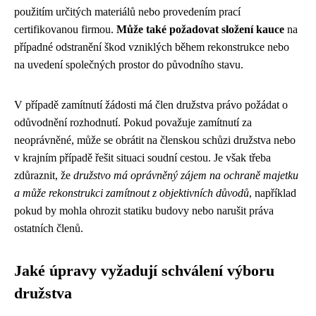
použitím určitých materiálů nebo provedením prací
certifikovanou firmou.
Může také požadovat složení kauce
na
případné odstranění škod vzniklých během rekonstrukce nebo
na uvedení společných prostor do původního stavu.
V případě zamítnutí žádosti má člen družstva právo požádat o
odůvodnění rozhodnutí. Pokud považuje zamítnutí za
neoprávněné, může se obrátit na členskou schůzi družstva nebo
v krajním případě řešit situaci soudní cestou. Je však třeba
zdůraznit, že
družstvo má oprávněný zájem na ochraně majetku
a může rekonstrukci zamítnout z objektivních důvodů
, například
pokud by mohla ohrozit statiku budovy nebo narušit práva
ostatních členů.
Jaké úpravy vyžadují schválení výboru
družstva