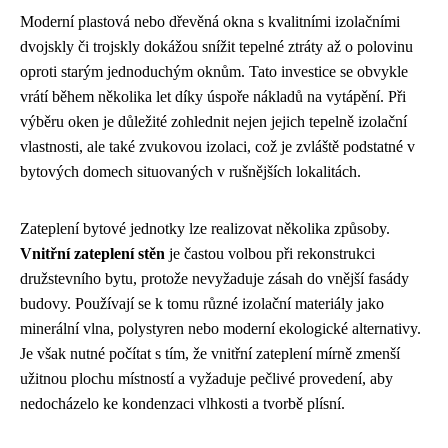
Moderní plastová nebo dřevěná okna s kvalitními izolačními
dvojskly či trojskly dokážou snížit tepelné ztráty až o polovinu
oproti starým jednoduchým oknům. Tato investice se obvykle
vrátí během několika let díky úspoře nákladů na vytápění. Při
výběru oken je důležité zohlednit nejen jejich tepelně izolační
vlastnosti, ale také zvukovou izolaci, což je zvláště podstatné v
bytových domech situovaných v rušnějších lokalitách.
Zateplení bytové jednotky lze realizovat několika způsoby.
Vnitřní zateplení stěn
je častou volbou při rekonstrukci
družstevního bytu, protože nevyžaduje zásah do vnější fasády
budovy. Používají se k tomu různé izolační materiály jako
minerální vlna, polystyren nebo moderní ekologické alternativy.
Je však nutné počítat s tím, že vnitřní zateplení mírně zmenší
užitnou plochu místností a vyžaduje pečlivé provedení, aby
nedocházelo ke kondenzaci vlhkosti a tvorbě plísní.