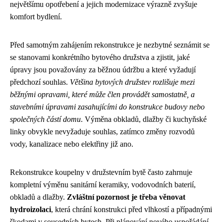
největšímu opotřebení a jejich modernizace výrazně zvyšuje
komfort bydlení.
Před samotným zahájením rekonstrukce je nezbytné seznámit se
se stanovami konkrétního bytového družstva a zjistit, jaké
úpravy jsou považovány za běžnou údržbu a které vyžadují
předchozí souhlas.
Většina bytových družstev rozlišuje mezi
běžnými opravami, které může člen provádět samostatně, a
stavebními úpravami zasahujícími do konstrukce budovy nebo
společných částí domu
. Výměna obkladů, dlažby či kuchyňské
linky obvykle nevyžaduje souhlas, zatímco změny rozvodů
vody, kanalizace nebo elektřiny již ano.
Rekonstrukce koupelny v družstevním bytě často zahrnuje
kompletní výměnu sanitární keramiky, vodovodních baterií,
obkladů a dlažby.
Zvláštní pozornost je třeba věnovat
hydroizolaci
, která chrání konstrukci před vlhkostí a případnými
škodami v sousedních bytech. Při plánování nového uspořádání