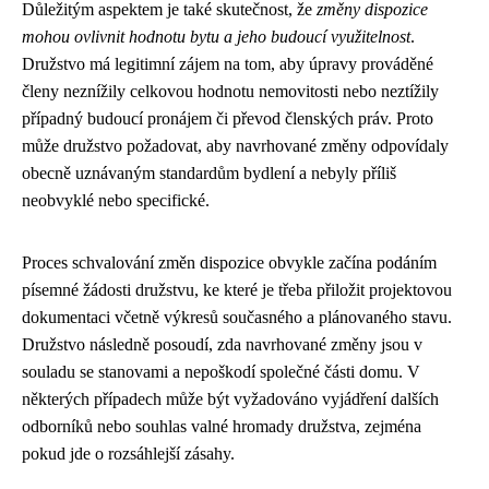
Důležitým aspektem je také skutečnost, že
změny dispozice
mohou ovlivnit hodnotu bytu a jeho budoucí využitelnost
.
Družstvo má legitimní zájem na tom, aby úpravy prováděné
členy neznížily celkovou hodnotu nemovitosti nebo neztížily
případný budoucí pronájem či převod členských práv. Proto
může družstvo požadovat, aby navrhované změny odpovídaly
obecně uznávaným standardům bydlení a nebyly příliš
neobvyklé nebo specifické.
Proces schvalování změn dispozice obvykle začína podáním
písemné žádosti družstvu, ke které je třeba přiložit projektovou
dokumentaci včetně výkresů současného a plánovaného stavu.
Družstvo následně posoudí, zda navrhované změny jsou v
souladu se stanovami a nepoškodí společné části domu. V
některých případech může být vyžadováno vyjádření dalších
odborníků nebo souhlas valné hromady družstva, zejména
pokud jde o rozsáhlejší zásahy.