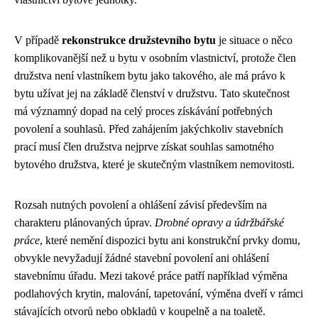
V případě
rekonstrukce družstevního bytu
je situace o něco
komplikovanější než u bytu v osobním vlastnictví, protože člen
družstva není vlastníkem bytu jako takového, ale má právo k
bytu užívat jej na základě členství v družstvu. Tato skutečnost
má významný dopad na celý proces získávání potřebných
povolení a souhlasů. Před zahájením jakýchkoliv stavebních
prací musí člen družstva nejprve získat souhlas samotného
bytového družstva, které je skutečným vlastníkem nemovitosti.
Rozsah nutných povolení a ohlášení závisí především na
charakteru plánovaných úprav.
Drobné opravy a údržbářské
práce
, které nemění dispozici bytu ani konstrukční prvky domu,
obvykle nevyžadují žádné stavební povolení ani ohlášení
stavebnímu úřadu. Mezi takové práce patří například výměna
podlahových krytin, malování, tapetování, výměna dveří v rámci
stávajících otvorů nebo obkladů v koupelně a na toaletě.