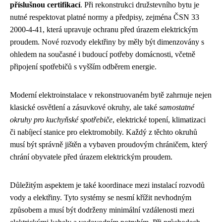
příslušnou certifikací
. Při rekonstrukci družstevního bytu je
nutné respektovat platné normy a předpisy, zejména ČSN 33
2000-4-41, která upravuje ochranu před úrazem elektrickým
proudem. Nové rozvody elektřiny by měly být dimenzovány s
ohledem na současné i budoucí potřeby domácnosti, včetně
připojení spotřebičů s vyšším odběrem energie.
Moderní elektroinstalace v rekonstruovaném bytě zahrnuje nejen
klasické osvětlení a zásuvkové okruhy, ale také
samostatné
okruhy pro kuchyňské spotřebiče
, elektrické topení, klimatizaci
či nabíjecí stanice pro elektromobily. Každý z těchto okruhů
musí být správně jištěn a vybaven proudovým chráničem, který
chrání obyvatele před úrazem elektrickým proudem.
Důležitým aspektem je také koordinace mezi instalací rozvodů
vody a elektřiny. Tyto systémy se nesmí křížit nevhodným
způsobem a musí být dodrženy minimální vzdálenosti mezi