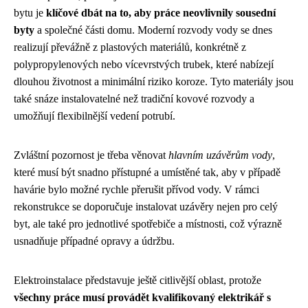
bytu je
klíčové dbát na to, aby práce neovlivnily sousední
byty
a společné části domu. Moderní rozvody vody se dnes
realizují převážně z plastových materiálů, konkrétně z
polypropylenových nebo vícevrstvých trubek, které nabízejí
dlouhou životnost a minimální riziko koroze. Tyto materiály jsou
také snáze instalovatelné než tradiční kovové rozvody a
umožňují flexibilnější vedení potrubí.
Zvláštní pozornost je třeba věnovat
hlavním uzávěrům vody
,
které musí být snadno přístupné a umístěné tak, aby v případě
havárie bylo možné rychle přerušit přívod vody. V rámci
rekonstrukce se doporučuje instalovat uzávěry nejen pro celý
byt, ale také pro jednotlivé spotřebiče a místnosti, což výrazně
usnadňuje případné opravy a údržbu.
Elektroinstalace představuje ještě citlivější oblast, protože
všechny práce musí provádět kvalifikovaný elektrikář s