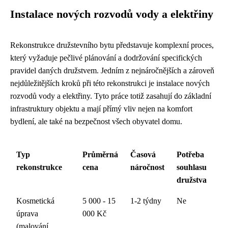
Instalace nových rozvodů vody a elektřiny
Rekonstrukce družstevního bytu představuje komplexní proces,
který vyžaduje pečlivé plánování a dodržování specifických
pravidel daných družstvem. Jedním z nejnáročnějších a zároveň
nejdůležitějších kroků při této rekonstrukci je instalace nových
rozvodů vody a elektřiny. Tyto práce totiž zasahují do základní
infrastruktury objektu a mají přímý vliv nejen na komfort
bydlení, ale také na bezpečnost všech obyvatel domu.
Typ
Průměrná
Časová
Potřeba
rekonstrukce
cena
náročnost
souhlasu
družstva
Kosmetická
5 000 - 15
1-2 týdny
Ne
úprava
000 Kč
(malování,