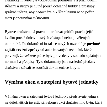
elektrickými kabely a vodovodním potrubím. Při průchodech
stěnami a stropy je nutné použít ochranné trubky a prostupy
správně utěsnit, aby nedocházelo k šíření hluku nebo požáru
mezi jednotlivými místnostmi.
Bytové družstvo má právo kontrolovat průběh prací a jejich
kvalitu prostřednictvím svých zástupců nebo pověřených
odborníků. Po dokončení instalace nových rozvodů je
povinné
zajistit revizní zprávy
od autorizovaných techniků, které
potvrzují, že veškeré práce byly provedeny v souladu s platnými
normami a předpisy. Tyto dokumenty jsou následně předány
družstvu a stávají se součástí dokumentace k bytu.
Výměna oken a zateplení bytové jednotky
Výměna oken a zateplení bytové jednotky představuje jednu z
nejdůležitějších investic při rekonstrukci družstevního bytu, která