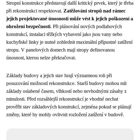
Stropní konstrukce představují další kritický prvek, který je třeba
při rekonstrukci respektovat.
Zatěžování stropů nad rámec
jejich projektované únosnosti může vést k jejich poškození a
ohrožení bezpečnosti
. Při plánování nových podlahových
konstrukcí, instalaci těžkých vybavení jako jsou vany nebo
kuchyňské linky je nutné zohlednit maximální přípustné zatížení
stropu. V panelových domech mají stropy definovanou
únosnost, kterou nelze překračovat.
Základy budovy a jejich stav hrají významnou roli při
posuzování možností rekonstrukce. Starší budovy mohou mít
základy oslabené časem, vlhkostí nebo nevhodnými zásahy z
minulosti. Před rozsáhlejší rekonstrukcí je vhodné nechat
prověřit stav základových konstrukcí, zejména pokud se plánují
změny, které by mohly ovlivnit rozložení zatížení v budově.