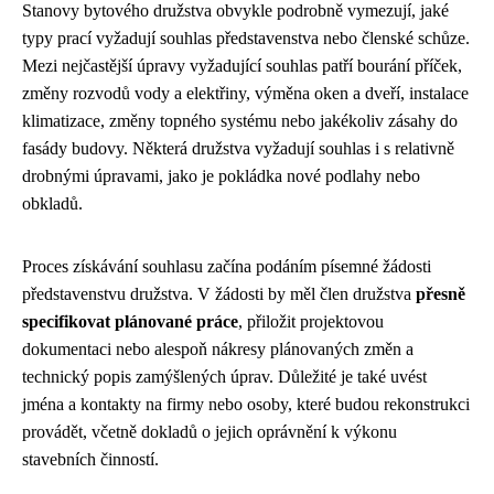
Stanovy bytového družstva obvykle podrobně vymezují, jaké
typy prací vyžadují souhlas představenstva nebo členské schůze.
Mezi nejčastější úpravy vyžadující souhlas patří bourání příček,
změny rozvodů vody a elektřiny, výměna oken a dveří, instalace
klimatizace, změny topného systému nebo jakékoliv zásahy do
fasády budovy. Některá družstva vyžadují souhlas i s relativně
drobnými úpravami, jako je pokládka nové podlahy nebo
obkladů.
Proces získávání souhlasu začína podáním písemné žádosti
představenstvu družstva. V žádosti by měl člen družstva
přesně
specifikovat plánované práce
, přiložit projektovou
dokumentaci nebo alespoň nákresy plánovaných změn a
technický popis zamýšlených úprav. Důležité je také uvést
jména a kontakty na firmy nebo osoby, které budou rekonstrukci
provádět, včetně dokladů o jejich oprávnění k výkonu
stavebních činností.