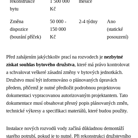
rekonstrukce
1 500 000
měsíce
bytu
Kč
Změna
50 000 -
2-4 týdny
Ano
dispozice
150 000
(statické
(bourání příček)
Kč
posouzení)
Před zahájením jakýchkoliv prací na rozvodech je
nezbytné
získat souhlas bytového družstva
, které má právo kontrolovat
a schvalovat veškeré zásadní změny v bytových jednotkách.
Družstvo musí být informováno o plánovaných úpravách
předem, přičemž je nutné předložit podrobnou projektovou
dokumentaci vypracovanou autorizovaným projektantem. Tato
dokumentace musí obsahovat přesný popis plánovaných změn,
technické výkresy a specifikaci materiálů, které budou použity.
Instalace nových rozvodů vody začíná důkladnou demontáží
starého potrubí, pokud je to nutné. Při rekonstrukci družstevního