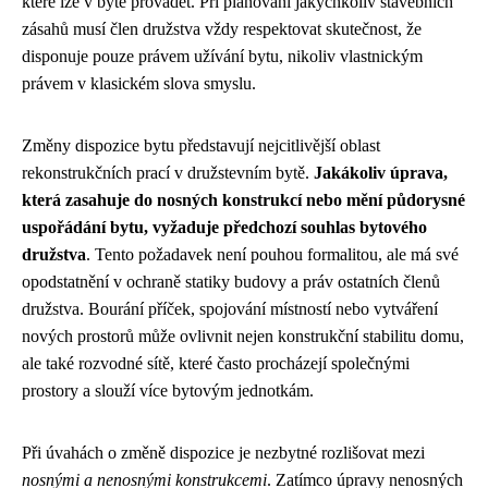
které lze v bytě provádět. Při plánování jakýchkoliv stavebních
zásahů musí člen družstva vždy respektovat skutečnost, že
disponuje pouze právem užívání bytu, nikoliv vlastnickým
právem v klasickém slova smyslu.
Změny dispozice bytu představují nejcitlivější oblast
rekonstrukčních prací v družstevním bytě.
Jakákoliv úprava,
která zasahuje do nosných konstrukcí nebo mění půdorysné
uspořádání bytu, vyžaduje předchozí souhlas bytového
družstva
. Tento požadavek není pouhou formalitou, ale má své
opodstatnění v ochraně statiky budovy a práv ostatních členů
družstva. Bourání příček, spojování místností nebo vytváření
nových prostorů může ovlivnit nejen konstrukční stabilitu domu,
ale také rozvodné sítě, které často procházejí společnými
prostory a slouží více bytovým jednotkám.
Při úvahách o změně dispozice je nezbytné rozlišovat mezi
nosnými a nenosnými konstrukcemi
. Zatímco úpravy nenosných