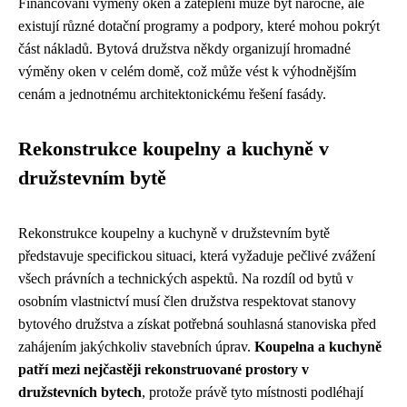
Financování výměny oken a zateplení může být náročné, ale
existují různé dotační programy a podpory, které mohou pokrýt
část nákladů. Bytová družstva někdy organizují hromadné
výměny oken v celém domě, což může vést k výhodnějším
cenám a jednotnému architektonickému řešení fasády.
Rekonstrukce koupelny a kuchyně v
družstevním bytě
Rekonstrukce koupelny a kuchyně v družstevním bytě
představuje specifickou situaci, která vyžaduje pečlivé zvážení
všech právních a technických aspektů. Na rozdíl od bytů v
osobním vlastnictví musí člen družstva respektovat stanovy
bytového družstva a získat potřebná souhlasná stanoviska před
zahájením jakýchkoliv stavebních úprav.
Koupelna a kuchyně
patří mezi nejčastěji rekonstruované prostory v
družstevních bytech
, protože právě tyto místnosti podléhají