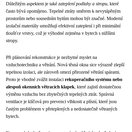
Důležitým aspektem je také
zateplení podlahy a stropu
, které
často bývá opomíjeno. Tepelné ztráty směrem k nevytápěným
prostorům nebo sousedním bytům mohou být značné. Moderní
izolační materiály umožňují efektivní zateplení i při minimální
tloušťce vrstvy, což je výhodné zejména v bytech s nižšími
stropy.
Při plánování rekonstrukce je nezbytné myslet na
vzduchotechniku a větrání. Nová těsná okna sice výrazně zlepší
tepelnou izolaci, ale zároveň omezí přirozené větrání spárami.
Proto je vhodné zvážit instalaci
rekuperačního systému nebo
alespoň okenních větracích klapek
, které zajistí dostatečnou
výměnu vzduchu bez zbytečných tepelných ztrát. Správná
ventilace je klíčová pro prevenci vlhkosti a plísní, které jsou
častým problémem v přeteplených a nedostatečně větraných
bytech.