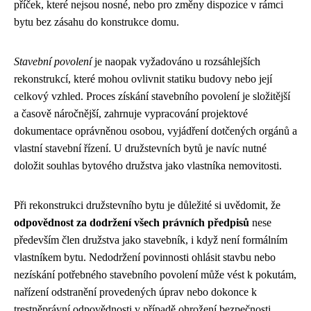
příček, které nejsou nosné, nebo pro změny dispozice v rámci
bytu bez zásahu do konstrukce domu.
Stavební povolení
je naopak vyžadováno u rozsáhlejších
rekonstrukcí, které mohou ovlivnit statiku budovy nebo její
celkový vzhled. Proces získání stavebního povolení je složitější
a časově náročnější, zahrnuje vypracování projektové
dokumentace oprávněnou osobou, vyjádření dotčených orgánů a
vlastní stavební řízení. U družstevních bytů je navíc nutné
doložit souhlas bytového družstva jako vlastníka nemovitosti.
Při rekonstrukci družstevního bytu je důležité si uvědomit, že
odpovědnost za dodržení všech právních předpisů
nese
především člen družstva jako stavebník, i když není formálním
vlastníkem bytu. Nedodržení povinnosti ohlásit stavbu nebo
nezískání potřebného stavebního povolení může vést k pokutám,
nařízení odstranění provedených úprav nebo dokonce k
trestněprávní odpovědnosti v případě ohrožení bezpečnosti