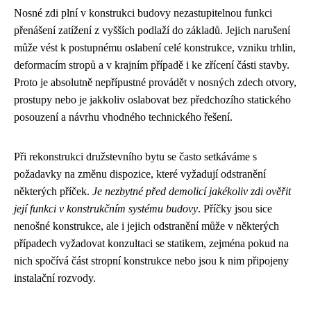
Nosné zdi plní v konstrukci budovy nezastupitelnou funkci
přenášení zatížení z vyšších podlaží do základů. Jejich narušení
může vést k postupnému oslabení celé konstrukce, vzniku trhlin,
deformacím stropů a v krajním případě i ke zřícení části stavby.
Proto je absolutně nepřípustné provádět v nosných zdech otvory,
prostupy nebo je jakkoliv oslabovat bez předchozího statického
posouzení a návrhu vhodného technického řešení.
Při rekonstrukci družstevního bytu se často setkáváme s
požadavky na změnu dispozice, které vyžadují odstranění
některých příček.
Je nezbytné před demolicí jakékoliv zdi ověřit
její funkci v konstrukčním systému budovy
. Příčky jsou sice
nenošné konstrukce, ale i jejich odstranění může v některých
případech vyžadovat konzultaci se statikem, zejména pokud na
nich spočívá část stropní konstrukce nebo jsou k nim připojeny
instalační rozvody.