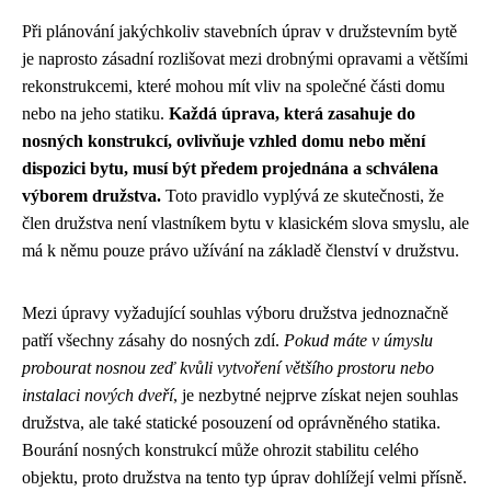
Při plánování jakýchkoliv stavebních úprav v družstevním bytě
je naprosto zásadní rozlišovat mezi drobnými opravami a většími
rekonstrukcemi, které mohou mít vliv na společné části domu
nebo na jeho statiku.
Každá úprava, která zasahuje do
nosných konstrukcí, ovlivňuje vzhled domu nebo mění
dispozici bytu, musí být předem projednána a schválena
výborem družstva.
Toto pravidlo vyplývá ze skutečnosti, že
člen družstva není vlastníkem bytu v klasickém slova smyslu, ale
má k němu pouze právo užívání na základě členství v družstvu.
Mezi úpravy vyžadující souhlas výboru družstva jednoznačně
patří všechny zásahy do nosných zdí.
Pokud máte v úmyslu
probourat nosnou zeď kvůli vytvoření většího prostoru nebo
instalaci nových dveří
, je nezbytné nejprve získat nejen souhlas
družstva, ale také statické posouzení od oprávněného statika.
Bourání nosných konstrukcí může ohrozit stabilitu celého
objektu, proto družstva na tento typ úprav dohlížejí velmi přísně.