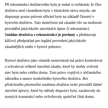
Při rekonstrukci družstevního bytu je nutné si uvědomit, že člen
družstva není vlastníkem bytu v klasickém slova smyslu, ale
disponuje pouze právem užívání bytu na základě členství v
bytovém družstvu. Tato skutečnost má zásadní vliv na možnosti
provádění jakýchkoliv stavebních úprav či rekonstrukcí.
Souhlas družstva s rekonstrukcí je povinný
a představuje
klíčový předpoklad pro legální provedení jakýchkoliv
zásadnějších změn v bytové jednotce.
Bytové družstvo jako vlastník nemovitosti má právo kontrolovat
a schvalovat veškeré stavební zásahy, které by mohly ovlivnit
stav bytu nebo celého domu. Toto právo vyplývá z občanského
zákoníku a stanov konkrétního bytového družstva.
Bez
předchozího písemného souhlasu družstva nelze provádět žádné
stavební úpravy
, které by měnily dispozici bytu, zasahovaly do
nosných konstrukcí nebo ovlivňovaly společné části domu.