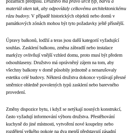
požárních předpisů.
Družstvo má právo určit typ, barvu a
materiál oken tak, aby odpovídaly celkovému architektonickému
rázu budovy.
V případě historických objektů nebo domů v
památkových zónách mohou být tyto požadavky ještě přísnější.
Úpravy balkonů, lodžií a teras jsou další kategorií vyžadující
souhlas. Zasklení balkonu, změna zábradlí nebo instalace
markýzy ovlivňují vnější vzhled domu, proto musí být předem
odsouhlaseny. Družstvo má oprávněný zájem na tom, aby
všechny balkony v domě působily jednotně a nenarušovaly
estetiku celé budovy. Některá družstva dokonce vydávají přesné
směrnice ohledně povolených typů zasklení nebo barevného
provedení.
Změny dispozice bytu, i když se netýkají nosných konstrukcí,
často vyžadují informování výboru družstva. Přestěhování
kuchyně do jiné místnosti, vytvoření nové koupelny nebo
rozdělení velkého pokoje na dva menší představují zásadní