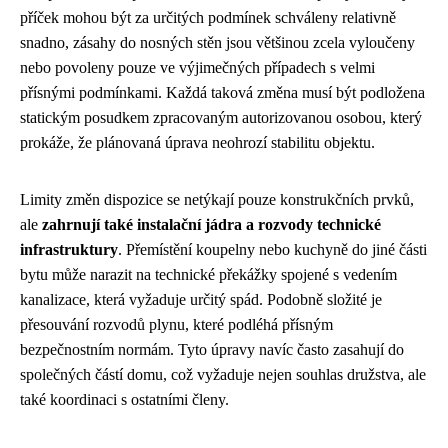
příček mohou být za určitých podmínek schváleny relativně
snadno, zásahy do nosných stěn jsou většinou zcela vyloučeny
nebo povoleny pouze ve výjimečných případech s velmi
přísnými podmínkami. Každá taková změna musí být podložena
statickým posudkem zpracovaným autorizovanou osobou, který
prokáže, že plánovaná úprava neohrozí stabilitu objektu.
Limity změn dispozice se netýkají pouze konstrukčních prvků,
ale
zahrnují také instalační jádra a rozvody technické
infrastruktury
. Přemístění koupelny nebo kuchyně do jiné části
bytu může narazit na technické překážky spojené s vedením
kanalizace, která vyžaduje určitý spád. Podobně složité je
přesouvání rozvodů plynu, které podléhá přísným
bezpečnostním normám. Tyto úpravy navíc často zasahují do
společných částí domu, což vyžaduje nejen souhlas družstva, ale
také koordinaci s ostatními členy.