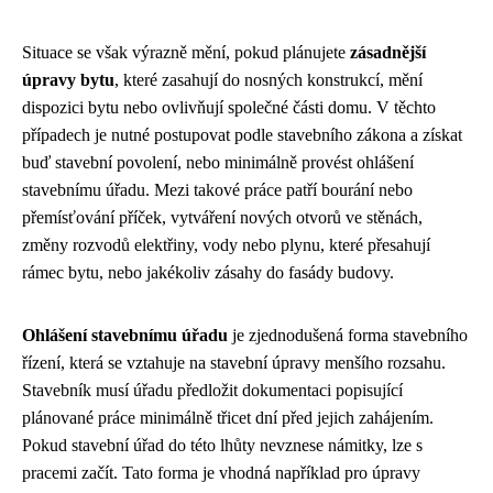
Situace se však výrazně mění, pokud plánujete
zásadnější
úpravy bytu
, které zasahují do nosných konstrukcí, mění
dispozici bytu nebo ovlivňují společné části domu. V těchto
případech je nutné postupovat podle stavebního zákona a získat
buď stavební povolení, nebo minimálně provést ohlášení
stavebnímu úřadu. Mezi takové práce patří bourání nebo
přemísťování příček, vytváření nových otvorů ve stěnách,
změny rozvodů elektřiny, vody nebo plynu, které přesahují
rámec bytu, nebo jakékoliv zásahy do fasády budovy.
Ohlášení stavebnímu úřadu
je zjednodušená forma stavebního
řízení, která se vztahuje na stavební úpravy menšího rozsahu.
Stavebník musí úřadu předložit dokumentaci popisující
plánované práce minimálně třicet dní před jejich zahájením.
Pokud stavební úřad do této lhůty nevznese námitky, lze s
pracemi začít. Tato forma je vhodná například pro úpravy