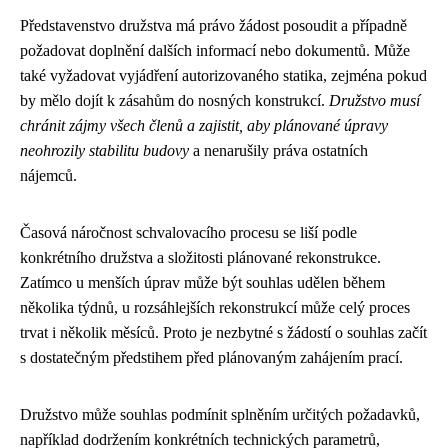
Představenstvo družstva má právo žádost posoudit a případně
požadovat doplnění dalších informací nebo dokumentů. Může
také vyžadovat vyjádření autorizovaného statika, zejména pokud
by mělo dojít k zásahům do nosných konstrukcí.
Družstvo musí
chránit zájmy všech členů a zajistit, aby plánované úpravy
neohrozily stabilitu budovy
a nenarušily práva ostatních
nájemců.
Časová náročnost schvalovacího procesu se liší podle
konkrétního družstva a složitosti plánované rekonstrukce.
Zatímco u menších úprav může být souhlas udělen během
několika týdnů, u rozsáhlejších rekonstrukcí může celý proces
trvat i několik měsíců. Proto je nezbytné s žádostí o souhlas začít
s dostatečným předstihem před plánovaným zahájením prací.
Družstvo může souhlas podmínit splněním určitých požadavků,
například dodržením konkrétních technických parametrů,