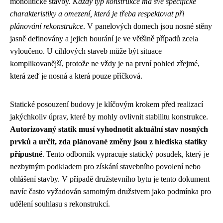
monolitické stavby.
Každý typ konstrukce má své specifické
charakteristiky a omezení, která je třeba respektovat při
plánování rekonstrukce
. V panelových domech jsou nosné stěny
jasně definovány a jejich bourání je ve většině případů zcela
vyloučeno. U cihlových staveb může být situace
komplikovanější, protože ne vždy je na první pohled zřejmé,
která zeď je nosná a která pouze příčková.
Statické posouzení budovy je klíčovým krokem před realizací
jakýchkoliv úprav, které by mohly ovlivnit stabilitu konstrukce.
Autorizovaný statik musí vyhodnotit aktuální stav nosných
prvků a určit, zda plánované změny jsou z hlediska statiky
přípustné
. Tento odborník vypracuje statický posudek, který je
nezbytným podkladem pro získání stavebního povolení nebo
ohlášení stavby. V případě družstevního bytu je tento dokument
navíc často vyžadován samotným družstvem jako podmínka pro
udělení souhlasu s rekonstrukcí.