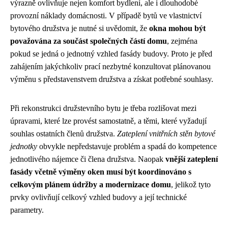
výrazně ovlivňuje nejen komfort bydlení, ale i dlouhodobé
provozní náklady domácnosti. V případě bytů ve vlastnictví
bytového družstva je nutné si uvědomit, že
okna mohou být
považována za součást společných částí domu
, zejména
pokud se jedná o jednotný vzhled fasády budovy. Proto je před
zahájením jakýchkoliv prací nezbytné konzultovat plánovanou
výměnu s představenstvem družstva a získat potřebné souhlasy.
Při rekonstrukci družstevního bytu je třeba rozlišovat mezi
úpravami, které lze provést samostatně, a těmi, které vyžadují
souhlas ostatních členů družstva.
Zateplení vnitřních stěn bytové
jednotky
obvykle nepředstavuje problém a spadá do kompetence
jednotlivého nájemce či člena družstva. Naopak
vnější zateplení
fasády včetně výměny oken musí být koordinováno s
celkovým plánem údržby a modernizace domu
, jelikož tyto
prvky ovlivňují celkový vzhled budovy a její technické
parametry.