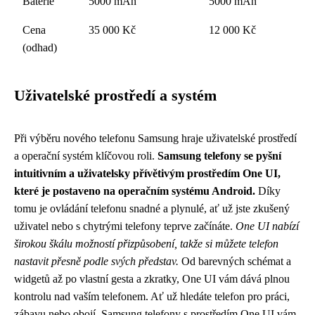
Baterie
5000 mAh
5000 mAh
Cena
35 000 Kč
12 000 Kč
(odhad)
Uživatelské prostředí a systém
Při výběru nového telefonu Samsung hraje uživatelské prostředí
a operační systém klíčovou roli.
Samsung telefony se pyšní
intuitivním a uživatelsky přívětivým prostředím One UI,
které je postaveno na operačním systému Android.
Díky
tomu je ovládání telefonu snadné a plynulé, ať už jste zkušený
uživatel nebo s chytrými telefony teprve začínáte.
One UI nabízí
širokou škálu možností přizpůsobení, takže si můžete telefon
nastavit přesně podle svých představ.
Od barevných schémat a
widgetů až po vlastní gesta a zkratky, One UI vám dává plnou
kontrolu nad vaším telefonem. Ať už hledáte telefon pro práci,
zábavu nebo obojí, Samsung telefony s prostředím One UI vám