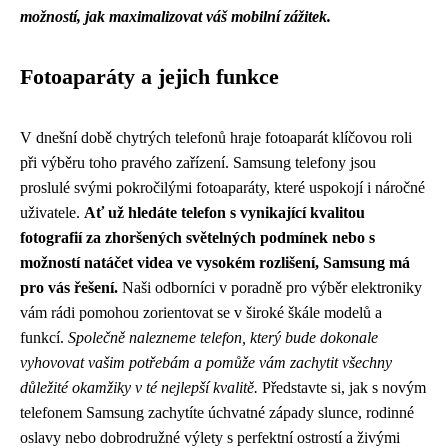
možností, jak maximalizovat váš mobilní zážitek.
Fotoaparáty a jejich funkce
V dnešní době chytrých telefonů hraje fotoaparát klíčovou roli
při výběru toho pravého zařízení. Samsung telefony jsou
proslulé svými pokročilými fotoaparáty, které uspokojí i náročné
uživatele.
Ať už hledáte telefon s vynikající kvalitou
fotografií za zhoršených světelných podmínek nebo s
možností natáčet videa ve vysokém rozlišení, Samsung má
pro vás řešení.
Naši odborníci v poradně pro výběr elektroniky
vám rádi pomohou zorientovat se v široké škále modelů a
funkcí.
Společně nalezneme telefon, který bude dokonale
vyhovovat vašim potřebám a pomůže vám zachytit všechny
důležité okamžiky v té nejlepší kvalitě.
Představte si, jak s novým
telefonem Samsung zachytíte úchvatné západy slunce, rodinné
oslavy nebo dobrodružné výlety s perfektní ostrostí a živými