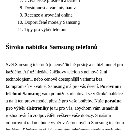
Uživatelské prostředí a systém
Dostupnost a varianty barev
Recenze a srovnání online
Doporučené modely Samsung
Tipy pro výběr telefonu
Široká nabídka Samsung telefonů
Svět Samsung telefonů je neuvěřitelně pestrý a nabízí model pro
každého. Ať už hledáte špičkový telefon s nejnovějšími
technologiemi, nebo cenově dostupnější variantu bez
kompromisů v kvalitě, Samsung má pro vás řešení.
Porovnání
telefonů Samsung
vám pomůže zorientovat se v široké nabídce
a najít ten pravý model přesně pro vaše potřeby. Naše
poradna
pro výběr elektroniky
je tu pro vás, abychom vám usnadnili
rozhodování a zodpověděli veškeré vaše dotazy. S našimi
odbornými radami bude výběr vašeho nového Samsung telefonu
hračkou. Představte si, jak s novým telefonem snadno zachytíte