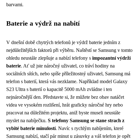
barvami.
Baterie a výdrž na nabití
V dnešní době chytrých telefonů je výdrž baterie jedním z
nejdůležitějších faktorů při výběru. Naštěstí se Samsung v tomto
ohledu neustále zlepšuje a nabízí telefony s
impozantní výdrží
baterie
. Ať už jste náročný uživatel, co tráví hodiny na
sociálních sítích, nebo spíše příležitostný uživatel, Samsung má
telefon s baterií, která vás nezklame. Například model Galaxy
S23 Ultra s baterií o kapacitě 5000 mAh zvládne i ten
nejnáročnější den. Představte si, že můžete bez obav natáčet
videa ve vysokém rozlišení, hrát graficky náročné hry nebo
pracovat na důležitém projektu, aniž byste museli neustále
myslet na nabíječku.
S telefony Samsung se stane strach z
vybité baterie minulostí
. Navíc s rychlým nabíjením, které
Samsung nabízí, stačí pár minut u zásuvky a váš telefon je opět