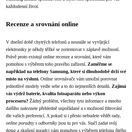
každodenní život.
Recenze a srovnání online
V dnešní době chytrých telefonů a neustále se vyvíjející
elektroniky je někdy těžké se zorientovat v záplavě možností.
Právě proto existují online recenze a srovnání, které vám
pomohou s výběrem toho pravého zařízení.
Zaměřme se
například na telefony Samsung, které si dlouhodobě drží své
místo na výsluní.
Online srovnávače vám umožní porovnat
jednotlivé modely vedle sebe a to do nejmenších detailů.
Zajímá
vás výdrž baterie, kvalita fotoaparátu nebo výkon
procesoru?
Žádný problém, všechny tyto informace a mnoho
dalšího naleznete přehledně uspořádané a s možností filtrování
dle vašich preferencí. A pokud si i přesto nebudete vědět rady,
online poradny s odborníky
jsou tu pro vás. Stačí zadat svůj
dotaz a zkušení poradci vám pomohou s výběrem telefonu
šitého