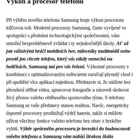
Výkon a procesor telefonu
Při výběru nového telefonu Samsung hraje výkon procesoru
klíčovou roli. Moderní procesory Samsung, často vyvíjené ve
spolupráci s předními technologickými společnostmi, vám
umožní bezproblémově zvládat i ty nejnáročnější úkoly.
Ať už
jste vášnivými hráči mobilních her, milovníky multimédií nebo
prostě jen chcete telefon, který vás nikdy nenechá na
holičkách, Samsung má pro vás řešení.
Výkonné procesory v
kombinaci s optimalizovaným softwarem zaručují plynulý chod i
při spuštění více aplikací najednou. Představte si, že můžete bez
přerušení stříhat videa, upravovat fotografie a zároveň sledovat
živý přenos vašeho oblíbeného sportovního týmu. S telefony
Samsung se vaše představy stanou realitou. Navíc, energeticky
úsporné procesory prodlužují výdrž baterie, takže si můžete
užívat všechny funkce vašeho telefonu bez obav z brzkého
vybití.
Výběr správného procesoru je investicí do budoucnosti
vašeho telefonu a Samsung vám nabízí širokou škálu