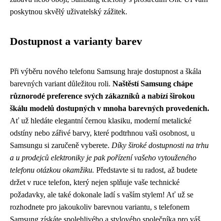
poskytnou skvělý uživatelský zážitek.
Dostupnost a varianty barev
Při výběru nového telefonu Samsung hraje dostupnost a škála
barevných variant důležitou roli.
Naštěstí Samsung chápe
různorodé preference svých zákazníků a nabízí širokou
škálu modelů dostupných v mnoha barevných provedeních.
Ať už hledáte elegantní černou klasiku, moderní metalické
odstíny nebo zářivé barvy, které podtrhnou vaši osobnost, u
Samsungu si zaručeně vyberete.
Díky široké dostupnosti na trhu
a u prodejců elektroniky je pak pořízení vašeho vytouženého
telefonu otázkou okamžiku.
Představte si tu radost, až budete
držet v ruce telefon, který nejen splňuje vaše technické
požadavky, ale také dokonale ladí s vaším stylem! Ať už se
rozhodnete pro jakoukoliv barevnou variantu, s telefonem
Samsung získáte spolehlivého a stylového společníka pro váš