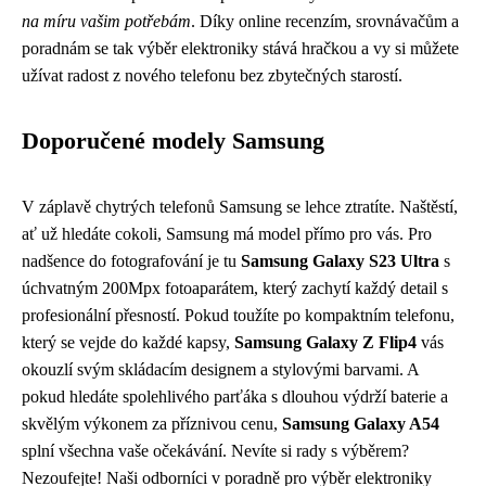
na míru vašim potřebám
. Díky online recenzím, srovnávačům a
poradnám se tak výběr elektroniky stává hračkou a vy si můžete
užívat radost z nového telefonu bez zbytečných starostí.
Doporučené modely Samsung
V záplavě chytrých telefonů Samsung se lehce ztratíte. Naštěstí,
ať už hledáte cokoli, Samsung má model přímo pro vás. Pro
nadšence do fotografování je tu
Samsung Galaxy S23 Ultra
s
úchvatným 200Mpx fotoaparátem, který zachytí každý detail s
profesionální přesností. Pokud toužíte po kompaktním telefonu,
který se vejde do každé kapsy,
Samsung Galaxy Z Flip4
vás
okouzlí svým skládacím designem a stylovými barvami. A
pokud hledáte spolehlivého parťáka s dlouhou výdrží baterie a
skvělým výkonem za příznivou cenu,
Samsung Galaxy A54
splní všechna vaše očekávání. Nevíte si rady s výběrem?
Nezoufejte! Naši odborníci v poradně pro výběr elektroniky