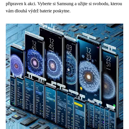
připraven k akci. Vyberte si Samsung a užijte si svobodu, kterou
vám dlouhá výdrž baterie poskytne.