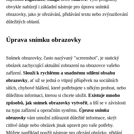
obvykle nabízejí i základní nástroje pro úpravu snímků
obrazovky, jako je ořezávání, přidávání textu nebo zvýrazňování
důležitých oblastí.
Úprava snímku obrazovky
Snímek obrazovky, často nazývaný "screenshot", je statický
obrázek zachycující aktuální zobrazení na obrazovce vašeho
zařízení.
Slouží k rychlému a snadnému sdílení obsahu
obrazovky
, ať už se jedná o vtipný příspěvek na sociálních
sítích, chybové hlášení, které potřebujete s někým probrat, nebo
důležitou informaci, kterou si chcete uložit.
Existuje mnoho
způsobů, jak snímek obrazovky vytvořit
, a liší se v závislosti
na typu zařízení a operačním systému.
Úprava snímku
obrazovky
vám umožní zdůraznit důležité informace, skrýt
citlivé údaje nebo obrázek jinak upravit pro vaše potřeby.
Můžete například použít nástroje pro ořezání obrázku, přidání