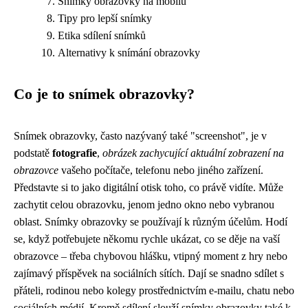
Snímky obrazovky na mobilu
Tipy pro lepší snímky
Etika sdílení snímků
Alternativy k snímání obrazovky
Co je to snímek obrazovky?
Snímek obrazovky, často nazývaný také "screenshot", je v
podstatě
fotografie
,
obrázek zachycující aktuální zobrazení na
obrazovce
vašeho počítače, telefonu nebo jiného zařízení.
Představte si to jako digitální otisk toho, co právě vidíte. Může
zachytit celou obrazovku, jenom jedno okno nebo vybranou
oblast. Snímky obrazovky se používají k různým účelům. Hodí
se, když potřebujete někomu rychle ukázat, co se děje na vaší
obrazovce – třeba chybovou hlášku, vtipný moment z hry nebo
zajímavý příspěvek na sociálních sítích. Dají se snadno sdílet s
přáteli, rodinou nebo kolegy prostřednictvím e-mailu, chatu nebo
sociálních médií. Kromě sdílení slouží snímky obrazovky také k