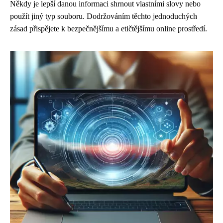
Někdy je lepší danou informaci shrnout vlastními slovy nebo
použít jiný typ souboru. Dodržováním těchto jednoduchých
zásad přispějete k bezpečnějšímu a etičtějšímu online prostředí.