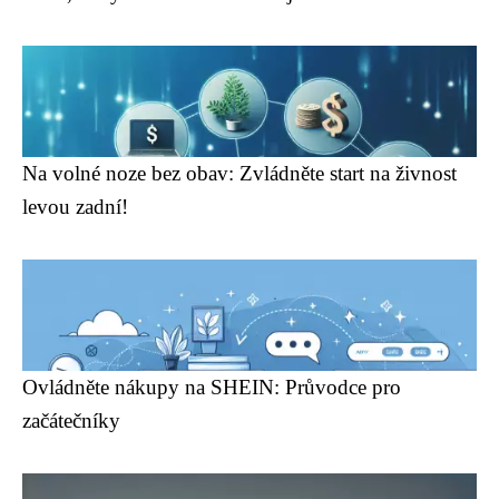
Na volné noze bez obav: Zvládněte start na živnost
levou zadní!
Ovládněte nákupy na SHEIN: Průvodce pro
začátečníky