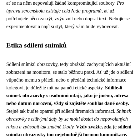
ať se na něm nepovalují žádné kompromitující soubory.
Pro
úpravu screenshotu existuje celá řada programů
, ať už
potřebujete něco zakrýt, zvýraznit nebo dopsat text. Nebojte se
experimentovat a najít si styl, který vám bude vyhovovat.
Etika sdílení snímků
Sdílení snímků obrazovky, tedy obrázků zachycujících aktuální
zobrazení na monitoru, se stalo běžnou praxí. Ať už jde o sdílení
vtipného memu s přáteli, nebo o předání technické informace
kolegovi, je důležité mít na paměti etické aspekty.
Sdílíte-li
snímek obrazovky s osobními údaji, jako je jméno, adresa
nebo datum narození, vždy si zajistěte souhlas dané osoby.
Stejně tak buďte opatrní při sdílení firemních informací.
Snímek
obrazovky s citlivými daty by se mohl dostat do nepovolaných
rukou a způsobit tak značné škody.
Vždy zvažte, zda je sdílení
snímku obrazovky tou nejvhodnější formou komunikace.