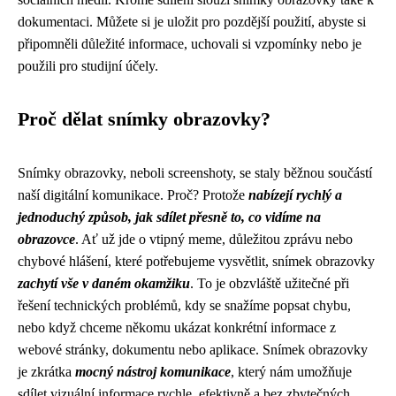
dokumentaci. Můžete si je uložit pro pozdější použití, abyste si
připomněli důležité informace, uchovali si vzpomínky nebo je
použili pro studijní účely.
Proč dělat snímky obrazovky?
Snímky obrazovky, neboli screenshoty, se staly běžnou součástí
naší digitální komunikace. Proč? Protože
nabízejí rychlý a
jednoduchý způsob, jak sdílet přesně to, co vidíme na
obrazovce
. Ať už jde o vtipný meme, důležitou zprávu nebo
chybové hlášení, které potřebujeme vysvětlit, snímek obrazovky
zachytí vše v daném okamžiku
. To je obzvláště užitečné při
řešení technických problémů, kdy se snažíme popsat chybu,
nebo když chceme někomu ukázat konkrétní informace z
webové stránky, dokumentu nebo aplikace. Snímek obrazovky
je zkrátka
mocný nástroj komunikace
, který nám umožňuje
sdílet vizuální informace rychle, efektivně a bez zbytečných