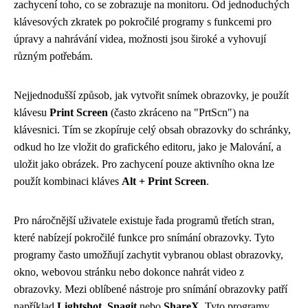
zachycení toho, co se zobrazuje na monitoru. Od jednoduchých
klávesových zkratek po pokročilé programy s funkcemi pro
úpravy a nahrávání videa, možnosti jsou široké a vyhovují
různým potřebám.
Nejjednodušší způsob, jak vytvořit snímek obrazovky, je použít
klávesu
Print Screen
(často zkráceno na "PrtScn") na
klávesnici. Tím se zkopíruje celý obsah obrazovky do schránky,
odkud ho lze vložit do grafického editoru, jako je Malování, a
uložit jako obrázek. Pro zachycení pouze aktivního okna lze
použít kombinaci kláves
Alt + Print Screen
.
Pro náročnější uživatele existuje řada programů třetích stran,
které nabízejí pokročilé funkce pro snímání obrazovky. Tyto
programy často umožňují zachytit vybranou oblast obrazovky,
okno, webovou stránku nebo dokonce nahrát video z
obrazovky. Mezi oblíbené nástroje pro snímání obrazovky patří
například
Lightshot
,
Snagit
nebo
ShareX
. Tyto programy