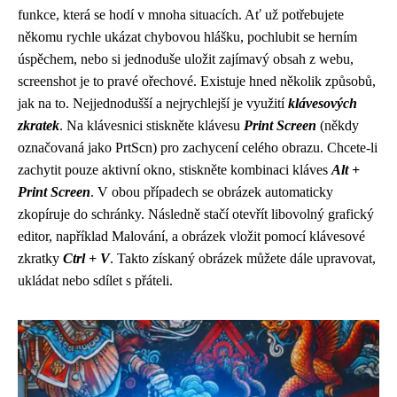
funkce, která se hodí v mnoha situacích. Ať už potřebujete
někomu rychle ukázat chybovou hlášku, pochlubit se herním
úspěchem, nebo si jednoduše uložit zajímavý obsah z webu,
screenshot je to pravé ořechové. Existuje hned několik způsobů,
jak na to. Nejjednodušší a nejrychlejší je využití
klávesových
zkratek
. Na klávesnici stiskněte klávesu
Print Screen
(někdy
označovaná jako PrtScn) pro zachycení celého obrazu. Chcete-li
zachytit pouze aktivní okno, stiskněte kombinaci kláves
Alt +
Print Screen
. V obou případech se obrázek automaticky
zkopíruje do schránky. Následně stačí otevřít libovolný grafický
editor, například Malování, a obrázek vložit pomocí klávesové
zkratky
Ctrl + V
. Takto získaný obrázek můžete dále upravovat,
ukládat nebo sdílet s přáteli.