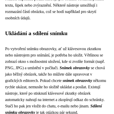
textu, šipek nebo zvýraznění. Některé nástroje umožňují i
rozmazání částí obrázku, což se hodí například pro skrytí
osobních údajů.
Ukládání a sdílení snímku
Po vytvoření snímku obrazovky, ať už klávesovou zkratkou
nebo nástrojem pro snímání, je potřeba ho uložit. Většinou se
zobrazí okno s možnostmi uložení, kde si zvolíte formát (např.
PNG, JPG) a umístění v počítači.
Snímek obrazovky
se chová
jako běžný obrázek, takže ho můžete dále upravovat v
grafických editorech. Pokud chcete
snímek obrazovky
někomu
rychle ukázat, nemusíte ho složitě ukládat a posílat. Existují
nástroje, které po stisknutí klávesové zkratky obrázek
automaticky nahrají na internet a zkopírují odkaz do schránky.
Stačí ho pak jen vložit do chatu, e-mailu nebo jinam.
Sdílení
snímku obrazovky
je tak otázkou pár sekund.