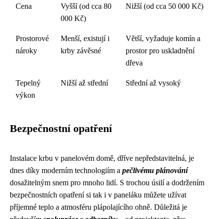
Cena
Vyšší (od cca 80
Nižší (od cca 50 000 Kč)
000 Kč)
Prostorové
Menší, existují i
Větší, vyžaduje komín a
nároky
krby závěsné
prostor pro uskladnění
dřeva
Tepelný
Nižší až střední
Střední až vysoký
výkon
Bezpečnostní opatření
Instalace krbu v panelovém domě, dříve nepředstavitelná, je
dnes díky moderním technologiím a
pečlivému plánování
dosažitelným snem pro mnoho lidí. S trochou úsilí a dodržením
bezpečnostních opatření si tak i v paneláku můžete užívat
příjemné teplo a atmosféru plápolajícího ohně. Důležitá je