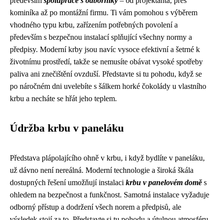
především
spolupráce s odborníky
– od projektanta, přes
kominíka až po montážní firmu. Ti vám pomohou s výběrem
vhodného typu krbu, zařízením potřebných povolení a
především s bezpečnou instalací splňující všechny normy a
předpisy. Moderní krby jsou navíc vysoce efektivní a šetrné k
životnímu prostředí, takže se nemusíte obávat vysoké spotřeby
paliva ani znečištění ovzduší. Představte si tu pohodu, když se
po náročném dni uvelebíte s šálkem horké čokolády u vlastního
krbu a necháte se hřát jeho teplem.
Údržba krbu v paneláku
Představa plápolajícího ohně v krbu, i když bydlíte v paneláku,
už dávno není nereálná. Moderní technologie a široká škála
dostupných řešení umožňují instalaci
krbu v panelovém domě
s
ohledem na bezpečnost a funkčnost. Samotná instalace vyžaduje
odborný přístup a dodržení všech norem a předpisů, ale
výsledek stojí za to. Představte si tu pohodu a útulnou atmosféru,