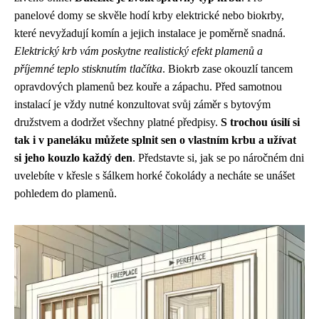
panelové domy se skvěle hodí krby elektrické nebo biokrby,
které nevyžadují komín a jejich instalace je poměrně snadná.
Elektrický krb vám poskytne realistický efekt plamenů a
příjemné teplo stisknutím tlačítka
. Biokrb zase okouzlí tancem
opravdových plamenů bez kouře a zápachu. Před samotnou
instalací je vždy nutné konzultovat svůj záměr s bytovým
družstvem a dodržet všechny platné předpisy.
S trochou úsilí si
tak i v paneláku můžete splnit sen o vlastním krbu a užívat
si jeho kouzlo každý den
. Představte si, jak se po náročném dni
uvelebíte v křesle s šálkem horké čokolády a necháte se unášet
pohledem do plamenů.