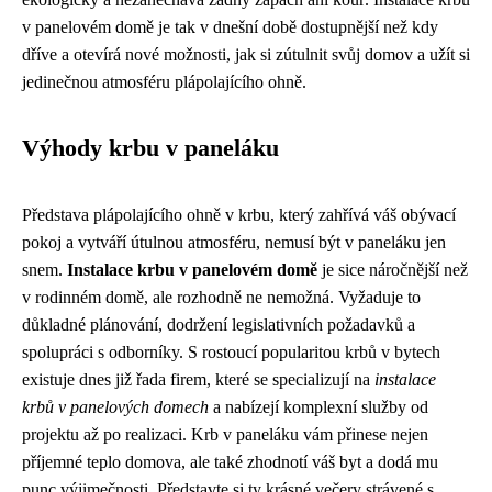
v panelovém domě je tak v dnešní době dostupnější než kdy
dříve a otevírá nové možnosti, jak si zútulnit svůj domov a užít si
jedinečnou atmosféru plápolajícího ohně.
Výhody krbu v paneláku
Představa plápolajícího ohně v krbu, který zahřívá váš obývací
pokoj a vytváří útulnou atmosféru, nemusí být v paneláku jen
snem.
Instalace krbu v panelovém domě
je sice náročnější než
v rodinném domě, ale rozhodně ne nemožná. Vyžaduje to
důkladné plánování, dodržení legislativních požadavků a
spolupráci s odborníky. S rostoucí popularitou krbů v bytech
existuje dnes již řada firem, které se specializují na
instalace
krbů v panelových domech
a nabízejí komplexní služby od
projektu až po realizaci. Krb v paneláku vám přinese nejen
příjemné teplo domova, ale také zhodnotí váš byt a dodá mu
punc výjimečnosti. Představte si ty krásné večery strávené s