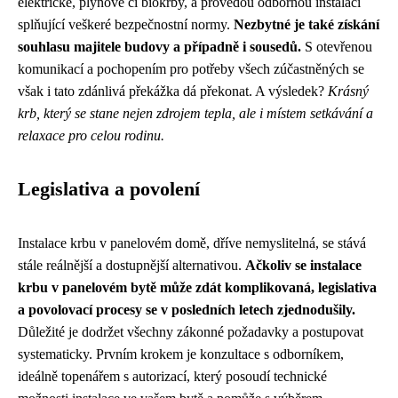
elektrické, plynové či biokrby, a provedou odbornou instalaci
splňující veškeré bezpečnostní normy.
Nezbytné je také získání
souhlasu majitele budovy a případně i sousedů.
S otevřenou
komunikací a pochopením pro potřeby všech zúčastněných se
však i tato zdánlivá překážka dá překonat. A výsledek?
Krásný
krb, který se stane nejen zdrojem tepla, ale i místem setkávání a
relaxace pro celou rodinu.
Legislativa a povolení
Instalace krbu v panelovém domě, dříve nemyslitelná, se stává
stále reálnější a dostupnější alternativou.
Ačkoliv se instalace
krbu v panelovém bytě může zdát komplikovaná, legislativa
a povolovací procesy se v posledních letech zjednodušily.
Důležité je dodržet všechny zákonné požadavky a postupovat
systematicky. Prvním krokem je konzultace s odborníkem,
ideálně topenářem s autorizací, který posoudí technické