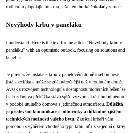
rodinou u plápolajícího krbu, s šálkem horké čokolády v ruce.
Nevýhody krbu v paneláku
I understand. Here is the text for the article "Nevýhody krbu v
paneláku" with an optimistic outlook, focusing on solutions and
benefits:
Je pravda, že instalace krbu v panelovém domě s sebou nese
jistá specifika a může se zdát náročnější než v rodinném domě.
Avšak s rozvojem technologií a dostupností moderních řešení se
i tato zdánlivá překážka stává spíše výzvou s krásnou odměnou
v podobě útulného domova s jedinečnou atmosférou.
Důležitá
je především komunikace s odborníky a důkladné zjištění
technických možností vašeho bytu.
Zkušení krbaři vám
pomohou s výběrem vhodného typu krbu, ať už se jedná o krby