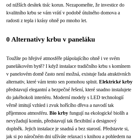
od nižších desítek tisíc korun. Nezapomeňte, že investice do
kvalitního krbu se vám vrátí v podobě útulného domova a
radosti z tepla i krásy ohně po mnoho let.
0 Alternativy krbu v paneláku
Toužíte po hřejivé atmosféře plápolajícího ohně i ve svém
panelákovém bytě? I když instalace tradičního krbu s komínem
v panelovém domě často není možná, existuje řada atraktivních
alternativ, které vám tento sen pomohou splnit.
Elektrické krby
představují elegantní a bezpečné řešení, které snadno instalujete
do jakéhokoli interiéru. Moderní modely s LED technologií
věrně imitují vzhled i zvuk hořícího dřeva a navodí tak
příjemnou atmosféru.
Bio krby
fungují na ekologické biolíh a
nevyžadují komín, představují tak flexibilní a designový
doplněk. Jejich instalace je snadná a bez starostí. Představte si,
jak si po náročném dni užíváte relaxaci s knihou a pohledem na