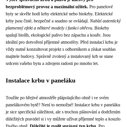
bezproblémový provoz a maximální užitek.
Pro panelové
byty se skvěle hodí krby elektrické nebo biokrby. Elektrické
krby jsou čisté, bezpečné a snadno se ovládají.
Nabízí autentický
plamenný efekt a některé modely i funkci ohřevu.
Biokrby
spalují biolíh, ekologické palivo bez zápachu a kouře. Jsou
ideální pro dotvoření příjemné atmosféry. Před instalací krbu je
vždy nutné konzultovat projekt s odborníkem a získat souhlas
majitele budovy. Správně zvolený a instalovaný krb se stane
srdcem vašeho bytu a zdrojem radosti po mnoho let.
Instalace krbu v paneláku
Toužíte po hřejivé atmosféře plápolajícího ohně i ve svém
panelákovém bytě? Není to nemožné! Instalace krbu v paneláku
je sice specifická záležitost, ale s trochou plánování a dodržením
důležitých pravidel si i vy můžete užívat příjemné teplo a kouzlo
živého ohně.
Důležité je zvolit správný typ krbu
. Pro