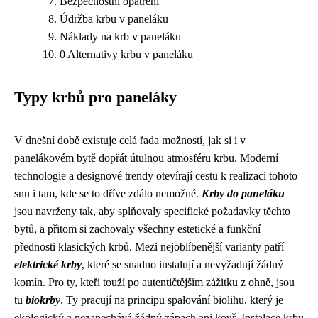
Bezpečnostní opatření
Údržba krbu v paneláku
Náklady na krb v paneláku
0 Alternativy krbu v paneláku
Typy krbů pro paneláky
V dnešní době existuje celá řada možností, jak si i v
panelákovém bytě dopřát útulnou atmosféru krbu. Moderní
technologie a designové trendy otevírají cestu k realizaci tohoto
snu i tam, kde se to dříve zdálo nemožné.
Krby do paneláku
jsou navrženy tak, aby splňovaly specifické požadavky těchto
bytů, a přitom si zachovaly všechny estetické a funkční
přednosti klasických krbů. Mezi nejoblíbenější varianty patří
elektrické krby
, které se snadno instalují a nevyžadují žádný
komín. Pro ty, kteří touží po autentičtějším zážitku z ohně, jsou
tu
biokrby
. Ty pracují na principu spalování biolihu, který je
ekologický a nezanechává žádný zápach ani kouř. Instalace krbu