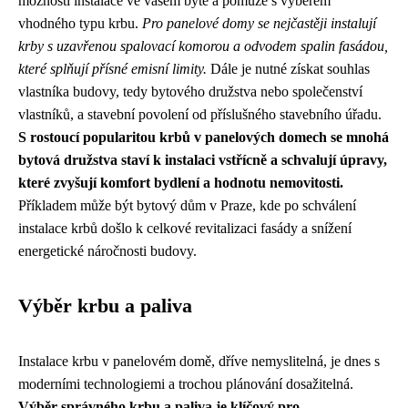
možnosti instalace ve vašem bytě a pomůže s výběrem
vhodného typu krbu.
Pro panelové domy se nejčastěji instalují
krby s uzavřenou spalovací komorou a odvodem spalin fasádou,
které splňují přísné emisní limity.
Dále je nutné získat souhlas
vlastníka budovy, tedy bytového družstva nebo společenství
vlastníků, a stavební povolení od příslušného stavebního úřadu.
S rostoucí popularitou krbů v panelových domech se mnohá
bytová družstva staví k instalaci vstřícně a schvalují úpravy,
které zvyšují komfort bydlení a hodnotu nemovitosti.
Příkladem může být bytový dům v Praze, kde po schválení
instalace krbů došlo k celkové revitalizaci fasády a snížení
energetické náročnosti budovy.
Výběr krbu a paliva
Instalace krbu v panelovém domě, dříve nemyslitelná, je dnes s
moderními technologiemi a trochou plánování dosažitelná.
Výběr správného krbu a paliva je klíčový pro