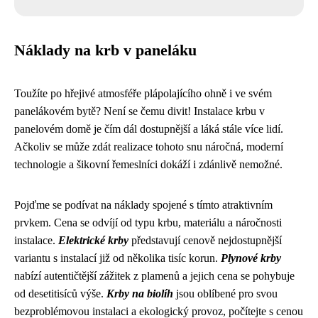
Náklady na krb v paneláku
Toužíte po hřejivé atmosféře plápolajícího ohně i ve svém
panelákovém bytě? Není se čemu divit! Instalace krbu v
panelovém domě je čím dál dostupnější a láká stále více lidí.
Ačkoliv se může zdát realizace tohoto snu náročná, moderní
technologie a šikovní řemeslníci dokáží i zdánlivě nemožné.
Pojďme se podívat na náklady spojené s tímto atraktivním
prvkem. Cena se odvíjí od typu krbu, materiálu a náročnosti
instalace.
Elektrické krby
představují cenově nejdostupnější
variantu s instalací již od několika tisíc korun.
Plynové krby
nabízí autentičtější zážitek z plamenů a jejich cena se pohybuje
od desetitisíců výše.
Krby na biolíh
jsou oblíbené pro svou
bezproblémovou instalaci a ekologický provoz, počítejte s cenou