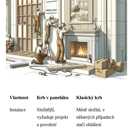
Vlastnost
Krb v paneláku
Klasický krb
Instalace
Složitější,
Méně složitá, v
vyžaduje projekt
některých případech
a povolení
stačí ohlášení