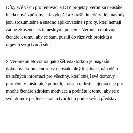
Díky své vášni pro renovaci a DIY projekty Veronika neustále
hledá nové způsoby, jak vylepšit a zkrášlit interiéry. Její návody
jsou srozumitelné a snadno aplikovatelné i pro ty, kteří nemají
žádné zkušenosti s řemeslnými pracemi. Veronika motivuje
čtenáře k tomu, aby se sami pustili do různých projektů a
objevili svoji tvůrčí sílu.
S Veronikou Novotnou jako šéfredaktorkou je magazín
dokuchyne-domacnosti.cz neustále plný inspirace, nápadů a
užitečných informací pro všechny, kteří chtějí své domovy
proměnit v místo plné pohodlí, krásy a radosti. Její práce je pro
mnohé čtenáře zdrojem motivace a podnětu k tomu, aby se o
svůj domov pečlivě starali a tvořili ho podle svých představ.