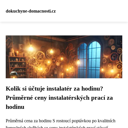
dokuchyne-domacnosti.cz
Kolik si účtuje instalatér za hodinu?
Průměrné ceny instalatérských prací za
hodinu
Průměrná cena za hodinu S rostoucí poptávkou po kvalitních
řemeslných službách se ceny instalatérských prací stávají