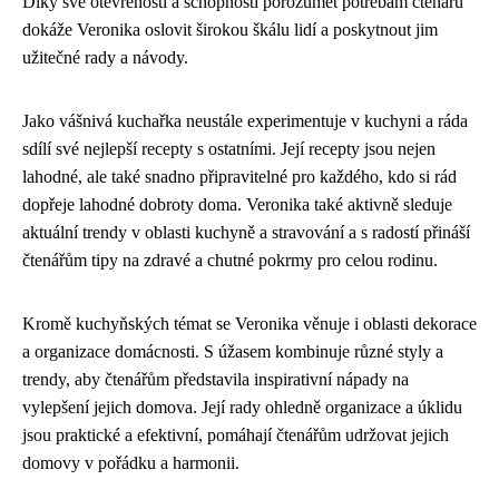
Díky své otevřenosti a schopnosti porozumět potřebám čtenářů
dokáže Veronika oslovit širokou škálu lidí a poskytnout jim
užitečné rady a návody.
Jako vášnivá kuchařka neustále experimentuje v kuchyni a ráda
sdílí své nejlepší recepty s ostatními. Její recepty jsou nejen
lahodné, ale také snadno připravitelné pro každého, kdo si rád
dopřeje lahodné dobroty doma. Veronika také aktivně sleduje
aktuální trendy v oblasti kuchyně a stravování a s radostí přináší
čtenářům tipy na zdravé a chutné pokrmy pro celou rodinu.
Kromě kuchyňských témat se Veronika věnuje i oblasti dekorace
a organizace domácnosti. S úžasem kombinuje různé styly a
trendy, aby čtenářům představila inspirativní nápady na
vylepšení jejich domova. Její rady ohledně organizace a úklidu
jsou praktické a efektivní, pomáhají čtenářům udržovat jejich
domovy v pořádku a harmonii.