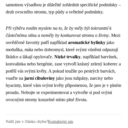
samotnou výsadbou je důležité zohlednit specifické podmínky –
druh ovocného stromu, typ půdy a světelné podmínky.
Při výběru rostlin myslete na to, že by měly být tolerantní k
částečnému stínu a neměly by konkurovat stromu o živiny
. Mezi
osvědčené favority patří například
aromatické bylinky
jako
meduňka, máta nebo dobromysl, které svými vůněmi odpuzují
škůdce a lákají opylovače.
Nízké trvalky
, například barvínek,
konvalinka nebo bergénie, zase vytvoří krásný zelený koberec a
potěší vás svými květy. A pokud toužíte po pestrých barvách,
vsaďte na
jarní cibuloviny
jako jsou tulipány, narcisy nebo
hyacinty, které vám svými květy připomenou, že jaro je v plném
proudu. Nebojte se experimentovat a vytvořte si pod svými
ovocnými stromy kouzelné místo plné života.
Našli jste v článku chybu?
Kontaktujte nás