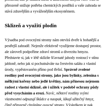
přirozeně snižuje potřeba chemických postřiků a vaše zahrada se
stává zdravějším a vyváženějším ekosystémem.
Sklizeň a využití plodin
Výsadba pod ovocnými stromy nám otevírá dveře k bohatější a
pestřejší zahradě. Nejenže efektivně využijeme dostupný prostor,
ale zároveň podpoříme zdraví stromů a diverzitu hmyzu.
Představte si, jak v létě sklízíte šťavnaté jahody rostoucí v stínu
jabloně, nebo jak si pochutnáváte na čerstvém salátu z vlastní
úrody, vypěstovaném přímo pod třešní.
Správně zvolené
rostliny pod ovocnými stromy, jako jsou bylinky, zelenina s
mělkými kořeny nebo jedlé květiny, nám přinesou nejenom
radost z vlastní sklizně, ale i užitek v podobě ochrany půdy
před vysycháním a erozí.
Navíc, některé rostliny svými
vlastnostmi odpuzují škůdce a naopak, lákají užitečný hmyz,
čímž přirozeně chráníme ovocné stromy.
Výsledkem je pak