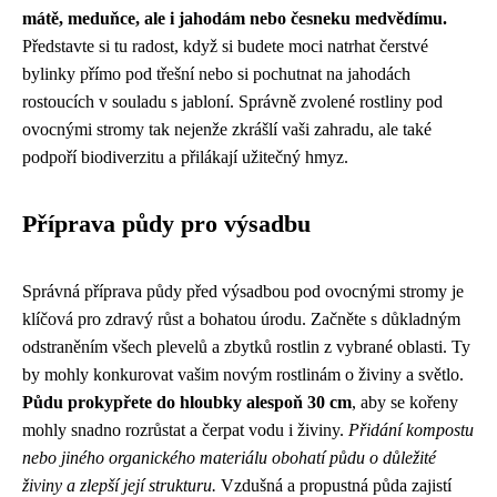
mátě, meduňce, ale i jahodám nebo česneku medvědímu.
Představte si tu radost, když si budete moci natrhat čerstvé
bylinky přímo pod třešní nebo si pochutnat na jahodách
rostoucích v souladu s jabloní. Správně zvolené rostliny pod
ovocnými stromy tak nejenže zkrášlí vaši zahradu, ale také
podpoří biodiverzitu a přilákají užitečný hmyz.
Příprava půdy pro výsadbu
Správná příprava půdy před výsadbou pod ovocnými stromy je
klíčová pro zdravý růst a bohatou úrodu. Začněte s důkladným
odstraněním všech plevelů a zbytků rostlin z vybrané oblasti. Ty
by mohly konkurovat vašim novým rostlinám o živiny a světlo.
Půdu prokypřete do hloubky alespoň 30 cm
, aby se kořeny
mohly snadno rozrůstat a čerpat vodu i živiny.
Přidání kompostu
nebo jiného organického materiálu obohatí půdu o důležité
živiny a zlepší její strukturu.
Vzdušná a propustná půda zajistí