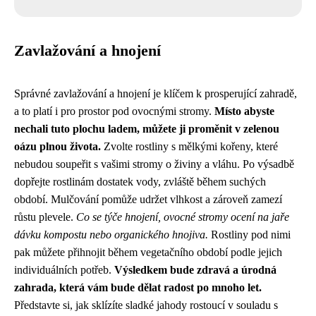
Zavlažování a hnojení
Správné zavlažování a hnojení je klíčem k prosperující zahradě,
a to platí i pro prostor pod ovocnými stromy.
Místo abyste
nechali tuto plochu ladem, můžete ji proměnit v zelenou
oázu plnou života.
Zvolte rostliny s mělkými kořeny, které
nebudou soupeřit s vašimi stromy o živiny a vláhu. Po výsadbě
dopřejte rostlinám dostatek vody, zvláště během suchých
období. Mulčování pomůže udržet vlhkost a zároveň zamezí
růstu plevele.
Co se týče hnojení, ovocné stromy ocení na jaře
dávku kompostu nebo organického hnojiva.
Rostliny pod nimi
pak můžete přihnojit během vegetačního období podle jejich
individuálních potřeb.
Výsledkem bude zdravá a úrodná
zahrada, která vám bude dělat radost po mnoho let.
Představte si, jak sklízíte sladké jahody rostoucí v souladu s