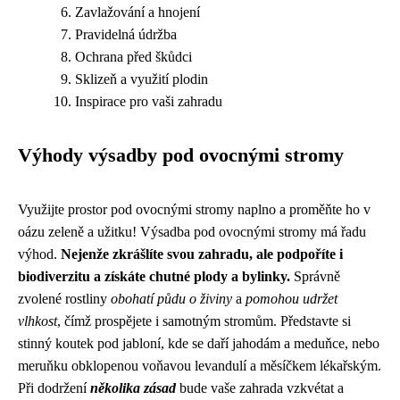
Zavlažování a hnojení
Pravidelná údržba
Ochrana před škůdci
Sklizeň a využití plodin
Inspirace pro vaši zahradu
Výhody výsadby pod ovocnými stromy
Využijte prostor pod ovocnými stromy naplno a proměňte ho v
oázu zeleně a užitku! Výsadba pod ovocnými stromy má řadu
výhod.
Nejenže zkrášlíte svou zahradu, ale podpoříte i
biodiverzitu a získáte chutné plody a bylinky.
Správně
zvolené rostliny
obohatí půdu o živiny
a
pomohou udržet
vlhkost
, čímž prospějete i samotným stromům. Představte si
stinný koutek pod jabloní, kde se daří jahodám a meduňce, nebo
meruňku obklopenou voňavou levandulí a měsíčkem lékařským.
Při dodržení
několika zásad
bude vaše zahrada vzkvétat a