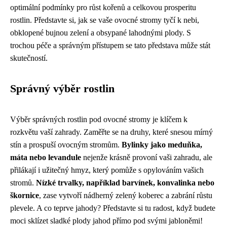
optimální podmínky pro růst kořenů a celkovou prosperitu
rostlin. Představte si, jak se vaše ovocné stromy tyčí k nebi,
obklopené bujnou zelení a obsypané lahodnými plody. S
trochou péče a správným přístupem se tato představa může stát
skutečností.
Správný výběr rostlin
Výběr správných rostlin pod ovocné stromy je klíčem k
rozkvětu vaší zahrady. Zaměřte se na druhy, které snesou mírný
stín a prospuší ovocným stromům.
Bylinky jako meduňka,
máta nebo levandule
nejenže krásně provoní vaši zahradu, ale
přilákají i užitečný hmyz, který pomůže s opylováním vašich
stromů.
Nízké trvalky, například barvínek, konvalinka nebo
škornice
, zase vytvoří nádherný zelený koberec a zabrání růstu
plevele. A co teprve jahody? Představte si tu radost, když budete
moci sklízet sladké plody jahod přímo pod svými jabloněmi!