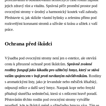
jejich zdravý růst a vitalitu. Správná péče promění prostor pod
ovocnými stromy v úrodný a harmonický koutek vaší zahrady.
Představte si, jak sklízíte vlastní bylinky a zeleninu přímo pod
rozkvetlými korunami stromů a užíváte si krásu a užitek z vaší
práce.
Ochrana před škůdci
Výsadba pod ovocnými stromy není jen o estetice, ale otevírá
cestu k přirozené ochraně proti škůdcům.
Správně zvolené
rostliny fungují jako lákadla pro užitečný hmyz, který se stává
vaším spojencem v boji proti nevítaným návštěvníkům.
Rostliny
s aromatickými listy, jako je levandule nebo měsíček lékařský,
odpuzují mšice a další savý hmyz. Naopak kopr nebo fenykl
přitahují slunéčka sedmitečná, která si s mšicemi hravě poradí.
Pěstováním těchto rostlin pod ovocnými stromy vytváříte
prostředí, kde je škůdců méně a užitečného hmyzu více. Tím se