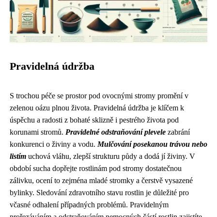
Pravidelná údržba
S trochou péče se prostor pod ovocnými stromy promění v
zelenou oázu plnou života. Pravidelná údržba je klíčem k
úspěchu a radosti z bohaté sklizně i pestrého života pod
korunami stromů.
Pravidelné odstraňování plevele
zabrání
konkurenci o živiny a vodu.
Mulčování posekanou trávou nebo
listím
uchová vláhu, zlepší strukturu půdy a dodá jí živiny. V
období sucha dopřejte rostlinám pod stromy dostatečnou
zálivku, ocení to zejména mladé stromky a čerstvě vysazené
bylinky. Sledování zdravotního stavu rostlin je důležité pro
včasné odhalení případných problémů. Pravidelným
prořezáváním a odstraňováním nemocných částí rostlin zajistíte