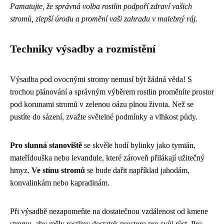
Pamatujte, že správná volba rostlin podpoří zdraví vašich
stromů, zlepší úrodu a promění vaši zahradu v malebný ráj.
Techniky výsadby a rozmístění
Výsadba pod ovocnými stromy nemusí být žádná věda! S
trochou plánování a správným výběrem rostlin proměníte prostor
pod korunami stromů v zelenou oázu plnou života. Než se
pustíte do sázení, zvažte světelné podmínky a vlhkost půdy.
Pro slunná stanoviště
se skvěle hodí bylinky jako tymián,
mateřídouška nebo levandule, které zároveň přilákají užitečný
hmyz.
Ve stínu stromů
se bude dařit například jahodám,
konvalinkám nebo kapradinám.
Při výsadbě nezapomeňte na dostatečnou vzdálenost od kmene
stromu, aby měly rostliny dostatek prostoru pro svůj růst. Pro