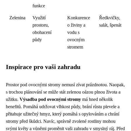
funkce
Zelenina
Využití
Konkurence
Ředkvičky,
prostoru,
o živiny a
salát, špenát
obohacení
vodu s
půdy
ovocným
stromem
Inspirace pro vaši zahradu
Prostor pod ovocnými stromy nemusí zívat prázdnotou. Naopak,
s trochou plánování se může stát zelenou oázou plnou života a
užitku.
Výsadba pod ovocnými stromy
má hned několik
benefitů. Pomáhá udržovat vlhkost půdy, brání růstu plevele a
přitahuje užitečný hmyz, který pomáhá s opylováním a chrání
stromy před škůdci. Navíc, správně zvolené rostliny mohou
svými květy a vůněmi proměnit vaši zahradu v smyslný ráj. Před