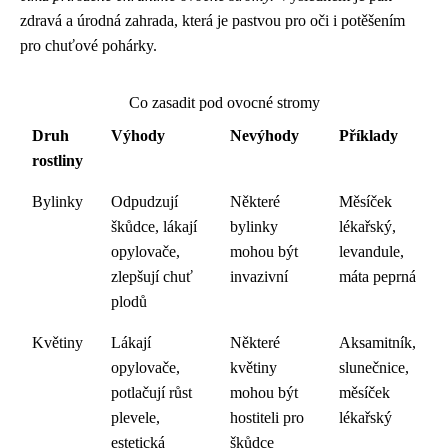
zdravá a úrodná zahrada, která je pastvou pro oči i potěšením
pro chuťové pohárky.
Co zasadit pod ovocné stromy
Druh
Výhody
Nevýhody
Příklady
rostliny
Bylinky
Odpudzují
Některé
Měsíček
škůdce, lákají
bylinky
lékařský,
opylovače,
mohou být
levandule,
zlepšují chuť
invazivní
máta peprná
plodů
Květiny
Lákají
Některé
Aksamitník,
opylovače,
květiny
slunečnice,
potlačují růst
mohou být
měsíček
plevele,
hostiteli pro
lékařský
estetická
škůdce