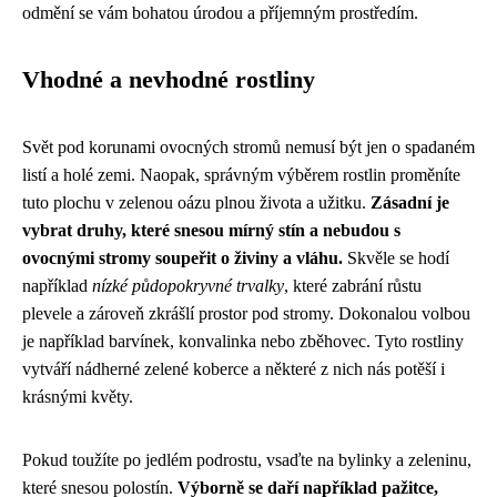
odmění se vám bohatou úrodou a příjemným prostředím.
Vhodné a nevhodné rostliny
Svět pod korunami ovocných stromů nemusí být jen o spadaném
listí a holé zemi. Naopak, správným výběrem rostlin proměníte
tuto plochu v zelenou oázu plnou života a užitku.
Zásadní je
vybrat druhy, které snesou mírný stín a nebudou s
ovocnými stromy soupeřit o živiny a vláhu.
Skvěle se hodí
například
nízké půdopokryvné trvalky
, které zabrání růstu
plevele a zároveň zkrášlí prostor pod stromy. Dokonalou volbou
je například barvínek, konvalinka nebo zběhovec. Tyto rostliny
vytváří nádherné zelené koberce a některé z nich nás potěší i
krásnými květy.
Pokud toužíte po jedlém podrostu, vsaďte na bylinky a zeleninu,
které snesou polostín.
Výborně se daří například pažitce,