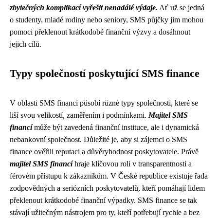
zbytečných komplikací vyřešit nenadálé výdaje.
Ať už se jedná
o studenty, mladé rodiny nebo seniory, SMS půjčky jim mohou
pomoci překlenout krátkodobé finanční výzvy a dosáhnout
jejich cílů.
Typy společností poskytující SMS finance
V oblasti SMS financí působí různé typy společností, které se
liší svou velikostí, zaměřením i podmínkami.
Majitel SMS
financí
může být zavedená finanční instituce, ale i dynamická
nebankovní společnost. Důležité je, aby si zájemci o SMS
finance ověřili reputaci a důvěryhodnost poskytovatele. Právě
majitel SMS financí
hraje klíčovou roli v transparentnosti a
férovém přístupu k zákazníkům. V České republice existuje řada
zodpovědných a seriózních poskytovatelů, kteří pomáhají lidem
překlenout krátkodobé finanční výpadky. SMS finance se tak
stávají užitečným nástrojem pro ty, kteří potřebují rychle a bez