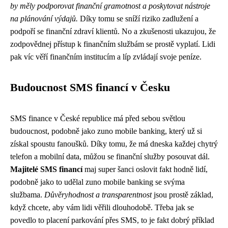
by měly podporovat finanční gramotnost a poskytovat nástroje
na plánování výdajů.
Díky tomu se sníží riziko zadlužení a
podpoří se finanční zdraví klientů. No a zkušenosti ukazujou, že
zodpovědnej přístup k finančním službám se prostě vyplatí. Lidi
pak víc věří finančním institucím a líp zvládají svoje peníze.
Budoucnost SMS financí v Česku
SMS finance v České republice má před sebou světlou
budoucnost, podobně jako
zuno mobile banking
, který už si
získal spoustu fanoušků. Díky tomu, že má dneska každej chytrý
telefon a mobilní data, můžou se finanční služby posouvat dál.
Majitelé SMS financí
maj super šanci oslovit fakt hodně lidí,
podobně jako to udělal zuno mobile banking se svýma
službama.
Důvěryhodnost a transparentnost
jsou prostě základ,
když chcete, aby vám lidi věřili dlouhodobě. Třeba jak se
povedlo to placení parkování přes SMS, to je fakt dobrý příklad