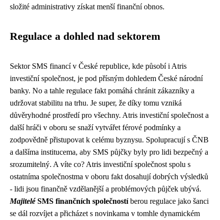
složité administrativy získat menší finanční obnos.
Regulace a dohled nad sektorem
Sektor SMS financí v České republice, kde působí i
Atris
investiční společnost
, je pod přísným dohledem České národní
banky. No a tahle regulace fakt pomáhá chránit zákazníky a
udržovat stabilitu na trhu. Je super, že díky tomu vzniká
důvěryhodné prostředí pro všechny. Atris investiční společnost a
další hráči v oboru se snaží vytvářet férové podmínky a
zodpovědně přistupovat k celému byznysu. Spolupracují s ČNB
a dalšíma institucema, aby SMS půjčky byly pro lidi bezpečný a
srozumitelný. A víte co? Atris investiční společnost spolu s
ostatníma společnostma v oboru fakt dosahují dobrých výsledků
- lidi jsou finančně vzdělanější a problémových půjček ubývá.
Majitelé
SMS finančních společností
berou regulace jako šanci
se dál rozvíjet a přicházet s novinkama v tomhle dynamickém