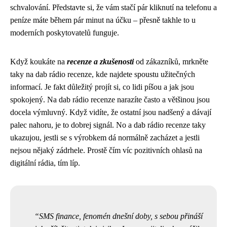
schvalování. Představte si, že vám stačí pár kliknutí na telefonu a
peníze máte během pár minut na účku – přesně takhle to u
moderních poskytovatelů funguje.
Když koukáte na
recenze a zkušenosti
od zákazníků, mrkněte
taky na
dab rádio recenze
, kde najdete spoustu užitečných
informací. Je fakt důležitý projít si, co lidi píšou a jak jsou
spokojený. Na dab rádio recenze narazíte často a většinou jsou
docela výmluvný. Když vidíte, že ostatní jsou nadšený a dávají
palec nahoru, je to dobrej signál. No a dab rádio recenze taky
ukazujou, jestli se s výrobkem dá normálně zacházet a jestli
nejsou nějaký zádrhele. Prostě čím víc pozitivních ohlasů na
digitální rádia, tím líp.
SMS finance, fenomén dnešní doby, s sebou přináší