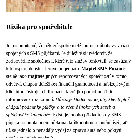
Rizika pro spotřebitele
Je pochopitelné, že někteří spotřebitelé mohou mít obavy z rizik
spojených s SMS půjčkami. Je důležité si uvědomit, že
zodpovědné společnosti, které tyto služby poskytují, se zavázaly
k transparentnosti a férovému jednání.
Majitel SMS Finance
,
stejně jako
majitelé
jiných renomovaných společností v tomto
odvětví, chápou důležitost finanční gramotnosti a nabízejí svým
klientům nástroje a informace, které jim pomohou činit
informovaná rozhodnutí.
Důraz je kladen na to, aby klienti plně
chápali podmínky půjčky, a to včetně úrokových sazeb a
splátkového kalendáře.
Existuje mnoho příkladů, kdy SMS
půjčka pomohla lidem překonat krátkodobou finanční tíseň, ať
už se jednalo o nenadálý výdaj za opravu auta nebo pokrytí
neočekávaných nákladů.