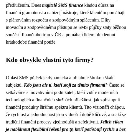
předlužením. Dnes
majitelé SMS finance
kladou důraz na
finanční gramotnost a nabízejí nástroje, které klientům pomáhají
s plánováním rozpočtu a zodpovědným splácením. Díky
inovacím a zodpovědnému přístupu se SMS půjčky staly běžnou
součástí finančního trhu v ČR a pomáhají lidem překlenout
krátkodobé finanční potíže.
Kdo obvykle vlastní tyto firmy?
Oblast SMS půjček je dynamická a přitahuje širokou škálu
subjektů.
Kdo jsou ale ti, kteří stojí za těmito firmami?
Často se
setkáváme s inovativními podnikateli, kteří vidí v moderních
technologiích a finančních službách příležitost, jak zpřístupnit
finanční produkty širšímu spektru klientů. Tito vizionáři chápou,
že rychlost a jednoduchost jsou v dnešní době klíčové, a snaží se
tradiční finanční procesy zjednodušit a zefektivnit.
Jejich cílem
je nabídnout flexibilní řešení pro ty, kteří potřebují rychle a bez