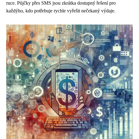
ruce. Půjčky přes SMS jsou zkrátka dostupný řešení pro
každýho, kdo potřebuje rychle vyřešit nečekaný výdaje.