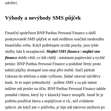
odvětví.
Výhody a nevýhody SMS půjček
Finanční společnost
BNP Paribas Personal Finance
a další
poskytovatelé SMS půjček se stali nedílnou součástí moderního
finančního světa. Když potřebujete rychle prachy, jsou tyhle
služby fakt k nezaplacení.
Majitel SMS finance
i
majitel sms
finance
dobře vědí, co lidi chtějí - minimum papírování a rychlé
peníze. BNP Paribas Personal Finance a podobné firmy proto
nabízí půjčky dostupné non-stop přes mobil. Stačí párkrát
ťuknout do telefonu a máte vyřízeno, žádné otravné návštěvy
bank. Je to super jednoduchý - pošlete SMS a za pár minut
můžete mít peníze na účtu. BNP Paribas Personal Finance takhle
pomáhá i lidem, který by v klasický bance neuspěli. Jasně že je
potřeba používat hlavu a nepůjčovat si víc, než zvládnete
splácet, ale když jste v průšvihu, je fajn mít takovou možnost po