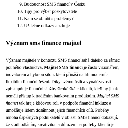
Budoucnost SMS financí v Česku
Tipy pro výběr poskytovatele
Kam se obrátit s problémy?
Užitečné odkazy a zdroje
Význam sms finance majitel
Význam majitele v kontextu SMS financí sahá daleko za rámec
pouhého vlastníctva.
Majitel SMS financí
je často vizionářem,
inovátorem a hybnou silou, která přináší na trh moderní a
flexibilní finanční řešení. Díky svému úsilí a vynalézavosti
zpřístupňuje finanční služby široké škále klientů, kteří by jinak
neměli přístup k tradičním bankovním produktům.
Majitel SMS
financí
tak hraje klíčovou roli v podpoře finanční inkluze a
umožňuje lidem dosáhnout jejich finančních cílů. Příběhy
mnoha úspěšných podnikatelů v oblasti SMS financí dokazují,
že s odhodláním, kreativitou a důrazem na potřeby klientů je