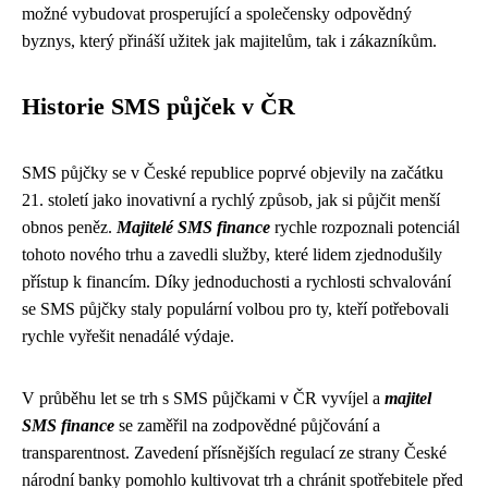
možné vybudovat prosperující a společensky odpovědný
byznys, který přináší užitek jak majitelům, tak i zákazníkům.
Historie SMS půjček v ČR
SMS půjčky se v České republice poprvé objevily na začátku
21. století jako inovativní a rychlý způsob, jak si půjčit menší
obnos peněz.
Majitelé SMS finance
rychle rozpoznali potenciál
tohoto nového trhu a zavedli služby, které lidem zjednodušily
přístup k financím. Díky jednoduchosti a rychlosti schvalování
se SMS půjčky staly populární volbou pro ty, kteří potřebovali
rychle vyřešit nenadálé výdaje.
V průběhu let se trh s SMS půjčkami v ČR vyvíjel a
majitel
SMS finance
se zaměřil na zodpovědné půjčování a
transparentnost. Zavedení přísnějších regulací ze strany České
národní banky pomohlo kultivovat trh a chránit spotřebitele před