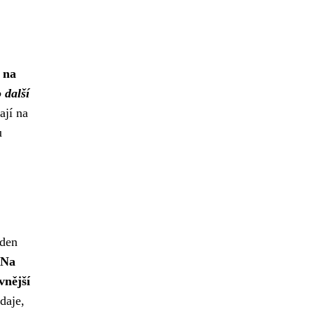
 na
 další
ají na
u
eden
Na
vnější
daje,