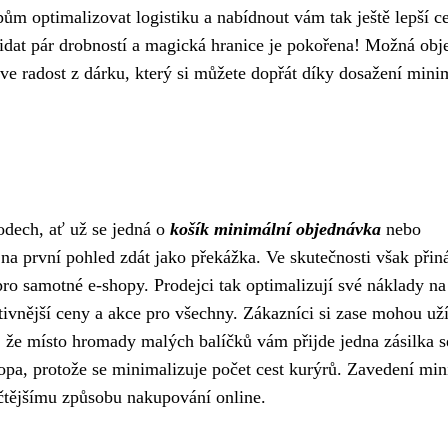
m optimalizovat logistiku a nabídnout vám tak ještě lepší c
přidat pár drobností a magická hranice je pokořena! Možná obj
rve radost z dárku, který si můžete dopřát díky dosažení mini
dech, ať už se jedná o
košík minimální objednávka
nebo
 na první pohled zdát jako překážka. Ve skutečnosti však přin
pro samotné e-shopy. Prodejci tak optimalizují své náklady na
tivnější ceny a akce pro všechny. Zákazníci si zase mohou uží
i, že místo hromady malých balíčků vám přijde jedna zásilka s
topa, protože se minimalizuje počet cest kurýrů. Zavedení mi
ičtějšímu způsobu nakupování online.