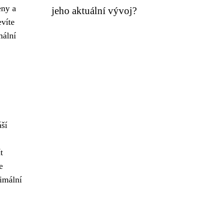
eny a
jeho aktuální vývoj?
evíte
mální
áší
t
e
nimální