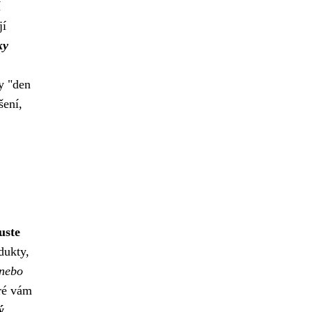
í
jí
ky
y "den
šení,
uste
dukty,
 nebo
eré vám
ý