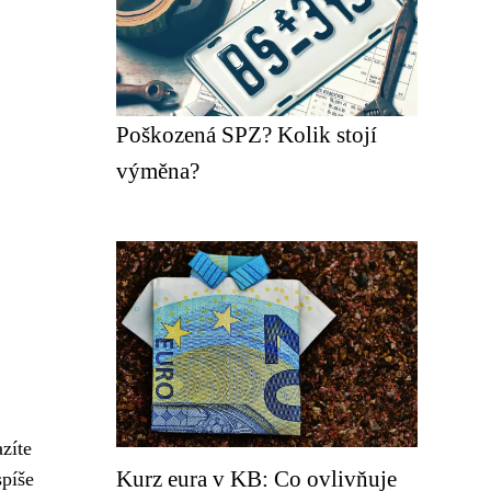
Poškozená SPZ? Kolik stojí
výměna?
azíte
Kurz eura v KB: Co ovlivňuje
spíše