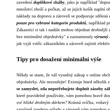
zavedení
doplňkové služby
, jako je například "dop
množství zboží a počkat, až se jejich košík naplní o
náklady na dopravu a zároveň se podporuje sdílená
pouze pro vybrané kategorie produktů
, například 
Zákazníci si tak i nadále mohou objednat drobnější 
bez minimální objednávky" a zaznamenaly
výrazný 
jak vyjít vstříc zákazníkům a zároveň zajistit efekti
Tipy pro dosažení minimální výše
Někdy se stane, že váš vysněný nákup v online obc
objednávky. Ale nezoufejte! Existuje hned několik 
se zamyslet, zda nepotřebujete doplnit zásoby zá
které pravidelně používáte, vám pomohou hravě do
své blízké drobným dárkem?
Krásná svíčka, voňavý č
zaručeně zvednou náladu a zároveň vám pomohou s