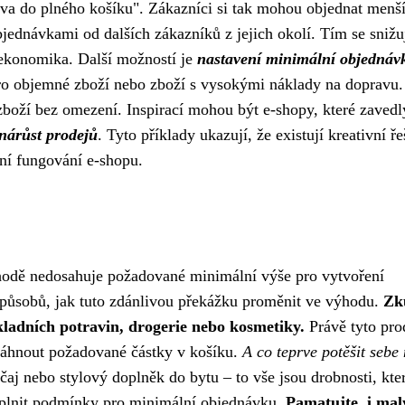
rava do plného košíku". Zákazníci si tak mohou objednat menš
bjednávkami od dalších zákazníků z jejich okolí. Tím se snižu
 ekonomika. Další možností je
nastavení minimální objednáv
pro objemné zboží nebo zboží s vysokými náklady na dopravu.
zboží bez omezení. Inspirací mohou být e-shopy, které zavedl
nárůst prodejů
. Tyto příklady ukazují, že existují kreativní ře
vní fungování e-shopu.
hodě nedosahuje požadované minimální výše pro vytvoření
způsobů, jak tuto zdánlivou překážku proměnit ve výhodu.
Zk
kladních potravin, drogerie nebo kosmetiky.
Právě tyto pro
sáhnout požadované částky v košíku.
A co teprve potěšit sebe
aj nebo stylový doplněk do bytu – to vše jsou drobnosti, kt
plnit podmínky pro minimální objednávku.
Pamatujte, i mal