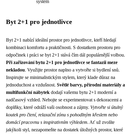
systém
Byt 2+1 pro jednotlivce
Byt 2+1 nabízí ideální prostor pro jednotlivce, kteří hledají
kombinaci komfortu a praktičnosti. S dostatkem prostoru pro
odpočinek i práci se byt 2+1 stává čím dál populárnější volbou.
Při zařizování bytu 2+1 pro jednotlivce se fantazii meze
nekladou
. Využijte prostor naplno a vytvořte si bydlení snů.
Inspirujte se minimalistickým stylem, který klade důraz na
jednoduchost a vzdušnost.
Světlé barvy, přírodní materiály a
multifunkční nábytek
dodají vašemu bytu 2+1 moderní a
nadčasový vzhled. Nebojte se experimentovat s dekoracemi a
doplňky, které odráží vaši osobnost a zájmy.
Vytvořte si útulný
koutek pro čtení, relaxační zónu s pohodlným křeslem nebo
domácí pracovnu s inspirativním výhledem
. Ať už zvolíte
jakýkoli styl, nezapomeňte na dostatek úložných prostor, které