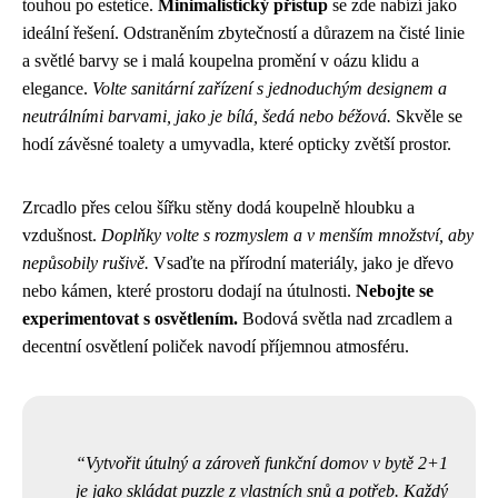
touhou po estetice.
Minimalistický přístup
se zde nabízí jako
ideální řešení. Odstraněním zbytečností a důrazem na čisté linie
a světlé barvy se i malá koupelna promění v oázu klidu a
elegance.
Volte sanitární zařízení s jednoduchým designem a
neutrálními barvami, jako je bílá, šedá nebo béžová.
Skvěle se
hodí závěsné toalety a umyvadla, které opticky zvětší prostor.
Zrcadlo přes celou šířku stěny dodá koupelně hloubku a
vzdušnost.
Doplňky volte s rozmyslem a v menším množství, aby
nepůsobily rušivě.
Vsaďte na přírodní materiály, jako je dřevo
nebo kámen, které prostoru dodají na útulnosti.
Nebojte se
experimentovat s osvětlením.
Bodová světla nad zrcadlem a
decentní osvětlení poliček navodí příjemnou atmosféru.
Vytvořit útulný a zároveň funkční domov v bytě 2+1
je jako skládat puzzle z vlastních snů a potřeb. Každý