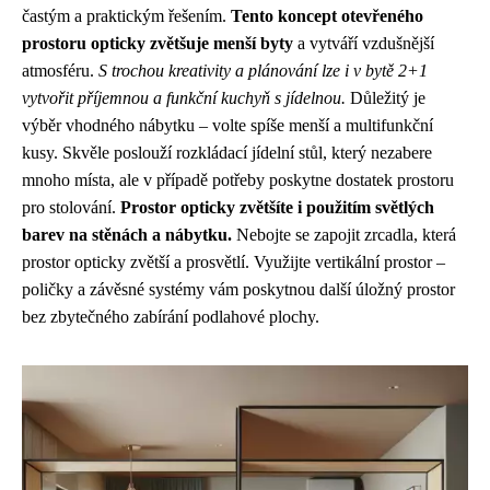
častým a praktickým řešením.
Tento koncept otevřeného
prostoru opticky zvětšuje menší byty
a vytváří vzdušnější
atmosféru.
S trochou kreativity a plánování lze i v bytě 2+1
vytvořit příjemnou a funkční kuchyň s jídelnou.
Důležitý je
výběr vhodného nábytku – volte spíše menší a multifunkční
kusy. Skvěle poslouží rozkládací jídelní stůl, který nezabere
mnoho místa, ale v případě potřeby poskytne dostatek prostoru
pro stolování.
Prostor opticky zvětšíte i použitím světlých
barev na stěnách a nábytku.
Nebojte se zapojit zrcadla, která
prostor opticky zvětší a prosvětlí. Využijte vertikální prostor –
poličky a závěsné systémy vám poskytnou další úložný prostor
bez zbytečného zabírání podlahové plochy.