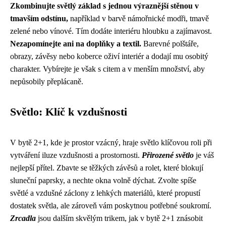
Zkombinujte světlý základ s jednou výraznější stěnou v
tmavším odstínu,
například v barvě námořnické modři, tmavě
zelené nebo vínové. Tím dodáte interiéru hloubku a zajímavost.
Nezapomínejte ani na doplňky a textil.
Barevné polštáře,
obrazy, závěsy nebo koberce oživí interiér a dodají mu osobitý
charakter. Vybírejte je však s citem a v menším množství, aby
nepůsobily přeplácaně.
Světlo: Klíč k vzdušnosti
V bytě 2+1, kde je prostor vzácný, hraje světlo klíčovou roli při
vytváření iluze vzdušnosti a prostornosti.
Přirozené světlo
je váš
nejlepší přítel. Zbavte se těžkých závěsů a rolet, které blokují
sluneční paprsky, a nechte okna volně dýchat. Zvolte spíše
světlé a vzdušné záclony z lehkých materiálů, které propustí
dostatek světla, ale zároveň vám poskytnou potřebné soukromí.
Zrcadla
jsou dalším skvělým trikem, jak v bytě 2+1 znásobit