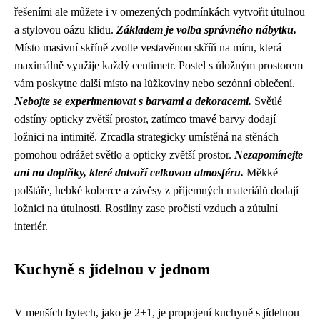
řešeními ale můžete i v omezených podmínkách vytvořit útulnou
a stylovou oázu klidu.
Základem je volba správného nábytku.
Místo masivní skříně zvolte vestavěnou skříň na míru, která
maximálně využije každý centimetr. Postel s úložným prostorem
vám poskytne další místo na lůžkoviny nebo sezónní oblečení.
Nebojte se experimentovat s barvami a dekoracemi.
Světlé
odstíny opticky zvětší prostor, zatímco tmavé barvy dodají
ložnici na intimitě. Zrcadla strategicky umístěná na stěnách
pomohou odrážet světlo a opticky zvětší prostor.
Nezapomínejte
ani na doplňky, které dotvoří celkovou atmosféru.
Měkké
polštáře, hebké koberce a závěsy z příjemných materiálů dodají
ložnici na útulnosti. Rostliny zase pročistí vzduch a zútulní
interiér.
Kuchyně s jídelnou v jednom
V menších bytech, jako je 2+1, je propojení kuchyně s jídelnou