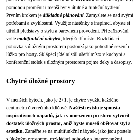
pomohou proměnit i menší byt v útulné a funkční bydlení.
Prvním krokem je
důkladné plánování
. Zamyslete se nad svými
potřebami a zvyklostmi. Využijte nástěnky s inspirací, abyste si
utřídili představy o stylu a barevném provedení. Při zařizování
volte
multifunkční nábytek
, který šetří místo. Rozkládací
pohovka s úložným prostorem poslouží jako pohodlné sezení i
lůžko pro hosty. Sklápěcí jídelní stůl ušetří místo v kuchyni a
konferenční stolek s úložným prostorem pojme deky a časopisy.
Chytré úložné prostory
V menších bytech, jako je 2+1, je chytré využití každého
centimetru čtverečního klíčové.
Naštěstí existuje spousta
inspirativních nápadů, jak i v omezeném prostoru vytvořit
dostatek úložných prostor, aniž byste museli obětovat styl a
estetiku.
Zaměřte se na multifunkční nábytek, jako jsou postele
s úložným prostorem, rozkládací pohovky s integrovanými