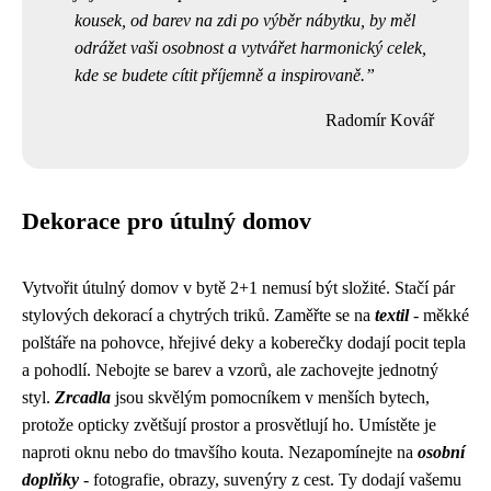
kousek, od barev na zdi po výběr nábytku, by měl
odrážet vaši osobnost a vytvářet harmonický celek,
kde se budete cítit příjemně a inspirovaně.
Radomír Kovář
Dekorace pro útulný domov
Vytvořit útulný domov v bytě 2+1 nemusí být složité. Stačí pár
stylových dekorací a chytrých triků. Zaměřte se na
textil
- měkké
polštáře na pohovce, hřejivé deky a koberečky dodají pocit tepla
a pohodlí. Nebojte se barev a vzorů, ale zachovejte jednotný
styl.
Zrcadla
jsou skvělým pomocníkem v menších bytech,
protože opticky zvětšují prostor a prosvětlují ho. Umístěte je
naproti oknu nebo do tmavšího kouta. Nezapomínejte na
osobní
doplňky
- fotografie, obrazy, suvenýry z cest. Ty dodají vašemu