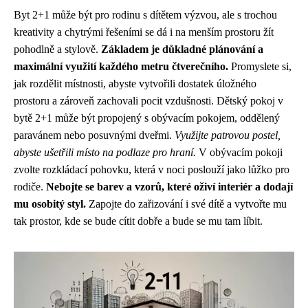
Byt 2+1 může být pro rodinu s dítětem výzvou, ale s trochou
kreativity a chytrými řešeními se dá i na menším prostoru žít
pohodlně a stylově.
Základem je důkladné plánování a
maximální využití každého metru čtverečního.
Promyslete si,
jak rozdělit místnosti, abyste vytvořili dostatek úložného
prostoru a zároveň zachovali pocit vzdušnosti. Dětský pokoj v
bytě 2+1 může být propojený s obývacím pokojem, oddělený
paravánem nebo posuvnými dveřmi.
Využijte patrovou postel,
abyste ušetřili místo na podlaze pro hraní.
V obývacím pokoji
zvolte rozkládací pohovku, která v noci poslouží jako lůžko pro
rodiče.
Nebojte se barev a vzorů, které oživí interiér a dodají
mu osobitý styl.
Zapojte do zařizování i své dítě a vytvořte mu
tak prostor, kde se bude cítit dobře a bude se mu tam líbit.