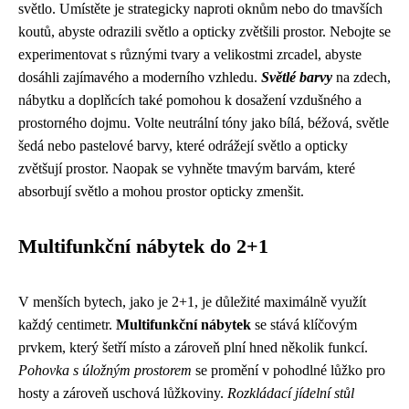
světlo. Umístěte je strategicky naproti oknům nebo do tmavších
koutů, abyste odrazili světlo a opticky zvětšili prostor. Nebojte se
experimentovat s různými tvary a velikostmi zrcadel, abyste
dosáhli zajímavého a moderního vzhledu.
Světlé barvy
na zdech,
nábytku a doplňcích také pomohou k dosažení vzdušného a
prostorného dojmu. Volte neutrální tóny jako bílá, béžová, světle
šedá nebo pastelové barvy, které odrážejí světlo a opticky
zvětšují prostor. Naopak se vyhněte tmavým barvám, které
absorbují světlo a mohou prostor opticky zmenšit.
Multifunkční nábytek do 2+1
V menších bytech, jako je 2+1, je důležité maximálně využít
každý centimetr.
Multifunkční nábytek
se stává klíčovým
prvkem, který šetří místo a zároveň plní hned několik funkcí.
Pohovka s úložným prostorem
se promění v pohodlné lůžko pro
hosty a zároveň uschová lůžkoviny.
Rozkládací jídelní stůl