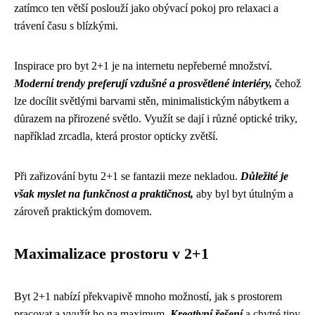
zatímco ten větší poslouží jako obývací pokoj pro relaxaci a
trávení času s blízkými.
Inspirace pro byt 2+1 je na internetu nepřeberné množství.
Moderní trendy preferují vzdušné a prosvětlené interiéry,
čehož
lze docílit světlými barvami stěn, minimalistickým nábytkem a
důrazem na přirozené světlo. Využít se dají i různé optické triky,
například zrcadla, která prostor opticky zvětší.
Při zařizování bytu 2+1 se fantazii meze nekladou.
Důležité je
však myslet na funkčnost a praktičnost,
aby byl byt útulným a
zároveň praktickým domovem.
Maximalizace prostoru v 2+1
Byt 2+1 nabízí překvapivě mnoho možností, jak s prostorem
pracovat a využít ho na maximum.
Kreativní řešení
a chytré tipy