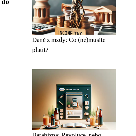
 do
Daně z mzdy: Co (ne)musíte
platit?
Barabizna: Revoluce, nebo