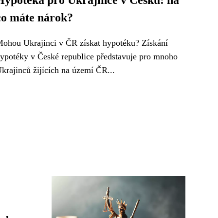
Hypotéka pro Ukrajince v Česku: na
co máte nárok?
ohou Ukrajinci v ČR získat hypotéku? Získání
ypotéky v České republice představuje pro mnoho
krajinců žijících na území ČR...