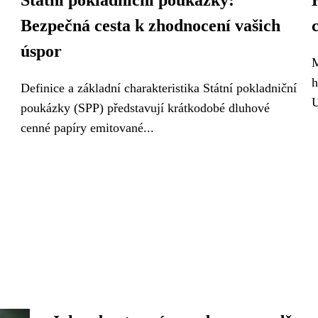
Státní pokladniční poukázky:
Bezpečná cesta k zhodnocení vašich
úspor
M
h
Definice a základní charakteristika Státní pokladniční
U
poukázky (SPP) představují krátkodobé dluhové
cenné papíry emitované...