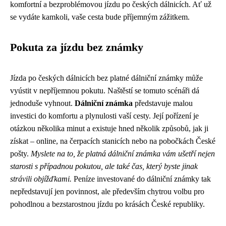
komfortní a bezproblémovou jízdu po českých dálnicích. Ať už
se vydáte kamkoli, vaše cesta bude příjemným zážitkem.
Pokuta za jízdu bez známky
Jízda po českých dálnicích bez platné dálniční známky může
vyústit v nepříjemnou pokutu. Naštěstí se tomuto scénáři dá
jednoduše vyhnout.
Dálniční známka
představuje malou
investici do komfortu a plynulosti vaší cesty. Její pořízení je
otázkou několika minut a existuje hned několik způsobů, jak ji
získat – online, na čerpacích stanicích nebo na pobočkách České
pošty.
Myslete na to, že platná dálniční známka vám ušetří nejen
starosti s případnou pokutou, ale také čas, který byste jinak
strávili objížďkami.
Peníze investované do dálniční známky tak
nepředstavují jen povinnost, ale především chytrou volbu pro
pohodlnou a bezstarostnou jízdu po krásách České republiky.