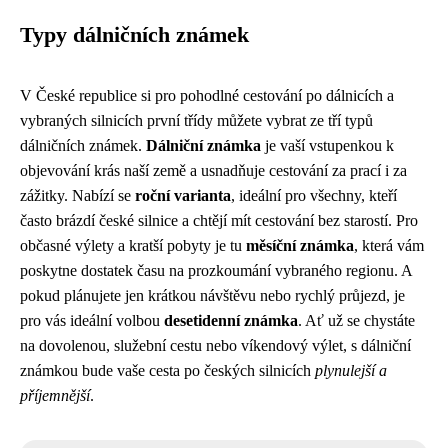
Typy dálničních známek
V České republice si pro pohodlné cestování po dálnicích a
vybraných silnicích první třídy můžete vybrat ze tří typů
dálničních známek.
Dálniční známka
je vaší vstupenkou k
objevování krás naší země a usnadňuje cestování za prací i za
zážitky. Nabízí se
roční varianta
, ideální pro všechny, kteří
často brázdí české silnice a chtějí mít cestování bez starostí. Pro
občasné výlety a kratší pobyty je tu
měsíční známka
, která vám
poskytne dostatek času na prozkoumání vybraného regionu. A
pokud plánujete jen krátkou návštěvu nebo rychlý průjezd, je
pro vás ideální volbou
desetidenní známka
. Ať už se chystáte
na dovolenou, služební cestu nebo víkendový výlet, s dálniční
známkou bude vaše cesta po českých silnicích
plynulejší a
příjemnější
.