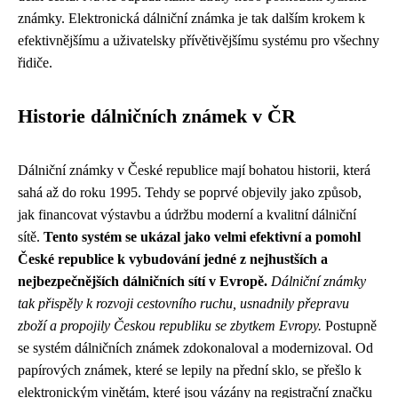
známky. Elektronická dálniční známka je tak dalším krokem k
efektivnějšímu a uživatelsky přívětivějšímu systému pro všechny
řidiče.
Historie dálničních známek v ČR
Dálniční známky v České republice mají bohatou historii, která
sahá až do roku 1995. Tehdy se poprvé objevily jako způsob,
jak financovat výstavbu a údržbu moderní a kvalitní dálniční
sítě.
Tento systém se ukázal jako velmi efektivní a pomohl
České republice k vybudování jedné z nejhustších a
nejbezpečnějších dálničních sítí v Evropě.
Dálniční známky
tak přispěly k rozvoji cestovního ruchu, usnadnily přepravu
zboží a propojily Českou republiku se zbytkem Evropy.
Postupně
se systém dálničních známek zdokonaloval a modernizoval. Od
papírových známek, které se lepily na přední sklo, se přešlo k
elektronickým vinětám, které jsou vázány na registrační značku